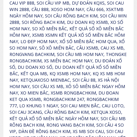
CAU VIP 888, SOI CẦU VIP MB, DỰ ĐOÁN KQXS, SOI CAU
WIN 2888, CẦU 888, XOSO HOM NAY, CẦU 666, XSKTMB
NGÀY HÔM NAY, SOI CÂU RÔNG BACH KIM, SOI CẦU WIN
2888, SOI RÔNG BACH KIM, DU DOAN KQ XSMB, XO SỐ
HOM NAY, SO XÔ MIÊN BẮC, KẾT QUẢ SỔ XÔ MIÊN BẮC
HÔM NAY, XSMB XSMN KẾT QUẢ XỐ SỐ MIỀN BẮC HÔM
NAY, LO ĐEP HOM NAY, XỔ SỐ MIỀN BẮC HOM QUA, XỔ
SO HOM NAY, SÔ XÔ MIÊN BÂC, CÂU XSMB, CAU XS MB,
RONGVANG BACHKIM, SOI CẦU MB HOM NAY, THONGKE
RONGBACHKIM, XS MIÊN BAC HOM NAY, DU ĐOÁN XỔ
SỐ, DU DOAN XO SỐ, DU DOAN KẾT QUẢ XỔ SỐ MIỀN
BẮC, KẾT QUA MB, KQ XSMB HOM NAY, KQ XS MB HOM
NAY, KETQUAXOSO MIENBAC, SOI CÂU 88, XS HÀ NỘI
HOM NAY, SOI CẦU XS MB, XÔ SÔ MIÊN BĂC NGAY HÔM
NAY, XO MIEN BẮC, XSMB RONGBACHKIM, DU ĐOAN
KET QUA XSMB, RONGBACHKIM 247, RONGBACHKIM
777, LO KHUNG 1 NGAY, SOI CAU MIEN BẮC, CAU LOTO,
SOI CAU 3CANG, CẦU RÔNG BACH KIM, KETQUA XOSO,
KẾT QUẢ XỔ SỐ MIÊN BẮC NGÀY HÔM NAY, SOI CÂU MB
RÔNG BACH KIM, RONG VANG BẠCH KIM, SOI CÂU 4 SO
VIP, DÀN ĐỀ RỒNG BẠCH KIM, XS MB SOI CAU, SOI CAU