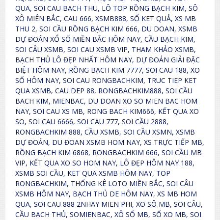
QUA, SOI CAU BACH THU, LÔ TOP RỒNG BẠCH KIM, SÔ
XÔ MIÊN BẮC, CAU 666, XSMB888, SỔ KET QUẢ, XS MB
THU 2, SOI CẦU RỒNG BẠCH KIM 666, DU DOAN, XSMB
DỰ ĐOÁN XỔ SỐ MIỀN BẮC HÔM NAY, CẦU BẠCH KIM,
SOI CÂU XSMB, SOI CAU XSMB VIP, THAM KHẢO XSMB,
BẠCH THỦ LÔ ĐẸP NHẤT HÔM NAY, DỰ ĐOÁN GIẢI ĐẶC
BIỆT HÔM NAY, RỒNG BẠCH KIM 7777, SOI CAU 188, XO
SỐ HÔM NAY, SOI CAU RONGBACHKIM, TRUC TIEP KET
QUA XSMB, CAU DEP 88, RONGBACHKIM888, SOI CẦU
BACH KIM, MIENBAC, DU DOAN XO SO MIEN BAC HOM
NAY, SOI CAU XS MB, RONG BACH KIM666, KẾT QUA XO
SO, SOI CAU 6666, SOI CAU 777, SOI CẦU 2888,
RONGBACHKIM 888, CẦU XSMB, SOI CẦU XSMN, XSMB
DỰ ĐOÁN, DU ĐOAN XSMB HOM NAY, XS TRỰC TIẾP MB,
RỒNG BẠCH KIM 6868, RONGBACHKIM 666, SOI CẦU MB
VIP, KẾT QUA XO SO HOM NAY, LÔ ĐẸP HÔM NAY 188,
XSMB SOI CẦU, KET QUA XSMB HÔM NAY, TOP
RONGBACHKIM, THỐNG KÊ LOTO MIỀN BẮC, SOI CÂU
XSMB HÔM NAY, BẠCH THỦ DE HÔM NAY, XS MB HOM
QUA, SOI CAU 888 2NHAY MIEN PHI, XO SÔ MB, SOI CÂU,
CẦU BẠCH THỦ, SOMIENBAC, XÔ SỐ MB, SỐ XO MB, SOI