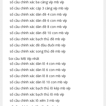
số cầu chính xác ba càng víp mb víp
số cầu chính xác cặp 3 càng víp mb víp
số cầu chính xác dàn đề 4 con mb víp
số cầu chính xác dàn đề 6 con mb víp
số cầu chính xác dàn đề 8 con mb víp
số cầu chính xác dàn đề 10 con mb víp
số cầu chính xác bạch thủ đề mb víp
số cầu chính xác đề đầu đuôi mb víp
số cầu chính xác song thủ đề mb víp
Soi cầu MB Víp nhất
số cầu chính xác dàn lô 4 con mb víp
số cầu chính xác dàn lô 6 con mb víp
số cầu chính xác dàn lô 8 con mb víp
số cầu chính xác dàn lô 10 con mb víp
số cầu chính xác bạch thủ lô kép mb víp
số cầu chính xác bạch thủ lô mb víp
số cầu chính xác lô xiên 3 mb víp