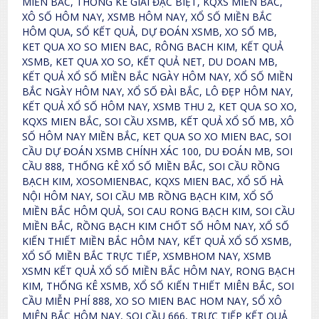
MIỀN BẮC, THỐNG KÊ GIẢI ĐẶC BIỆT, KQXS MIỀN BẮC,
XÔ SỐ HÔM NAY, XSMB HÔM NAY, XỔ SỐ MIỀN BẮC
HÔM QUA, SỔ KẾT QUẢ, DỰ ĐOÁN XSMB, XO SỐ MB,
KET QUA XO SO MIEN BAC, RÔNG BACH KIM, KẾT QUẢ
XSMB, KET QUA XO SO, KẾT QUẢ NET, DU DOAN MB,
KẾT QUẢ XỔ SỐ MIỀN BẮC NGÀY HÔM NAY, XỔ SỐ MIỀN
BẮC NGÀY HÔM NAY, XỔ SỐ ĐÀI BẮC, LÔ ĐẸP HÔM NAY,
KẾT QUẢ XỔ SỐ HÔM NAY, XSMB THU 2, KET QUA SO XO,
KQXS MIEN BẮC, SOI CẦU XSMB, KẾT QUẢ XỔ SỐ MB, XÔ
SỐ HÔM NAY MIỀN BẮC, KET QUA SO XO MIEN BAC, SOI
CẦU DỰ ĐOÁN XSMB CHÍNH XÁC 100, DU ĐOÁN MB, SOI
CẦU 888, THỐNG KÊ XỔ SỐ MIỀN BẮC, SOI CẦU RỒNG
BẠCH KIM, XOSOMIENBAC, KQXS MIEN BAC, XỔ SỐ HÀ
NỘI HÔM NAY, SOI CẦU MB RỒNG BẠCH KIM, XỔ SỐ
MIỀN BẮC HÔM QUẢ, SOI CAU RONG BẠCH KIM, SOI CẦU
MIỀN BẮC, RỒNG BẠCH KIM CHỐT SỐ HÔM NAY, XỔ SỐ
KIẾN THIẾT MIỀN BẮC HÔM NAY, KẾT QUẢ XỔ SỐ XSMB,
XỔ SỐ MIỀN BẮC TRỰC TIẾP, XSMBHOM NAY, XSMB
XSMN KẾT QUẢ XỔ SỐ MIỀN BẮC HÔM NAY, RONG BẠCH
KIM, THỐNG KÊ XSMB, XỔ SỐ KIẾN THIẾT MIÊN BẮC, SOI
CẦU MIỄN PHÍ 888, XO SO MIEN BAC HOM NAY, SỔ XÔ
MIÊN BẮC HÔM NAY, SOI CẦU 666, TRỰC TIẾP KẾT QUẢ