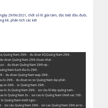
 29/06/2021, chốt số lô giải tám, đặc biệt đầu đuôi,
ng kê, phân tích các kết
,
,
kq Quảng Nam 29/6
du doan KQQuảng Nam 29/6
,
du doan Quảng Nam 29/6 chuan nhat
,
,
uoi
du doan Quảng Nam 29/6 vip
,
uảng Nam bach thu lo 29/6
,
,
/6
du doan Quảng Nam wap 29/6
,
,
u lo 29/6
du doan xo so Quảng Nam dại phát
,
,
p.vn 29/6
sc Quảng Nam 29/6
,
,
cau lo 3s Quảng Nam 29/6
soi cầu lô kép quảng nam
,
,
cau lo Quảng Nam 3s
soi cau lo Quảng Nam chinh xac 100
,
u lo Quảng Nam minh ngoc
,
,
,
t
soi cầu Quảng Nam 29/6
soi cau Quảng Nam 29/6 an to