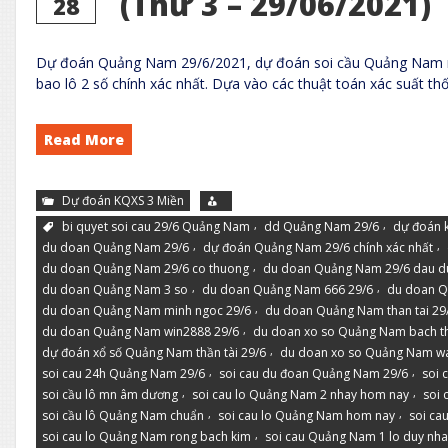
(Thứ 3 – 29/06/2021)
28
Dự đoán Quảng Nam 29/6/2021, dự đoán soi cầu Quảng Nam ngày
bao lô 2 số chính xác nhất. Dựa vào các thuật toán xác suất thố
Read More
Dự đoán KQXS 3 Miền
,
,
bi quyet soi cau 29/6 Quảng Nam
dd Quảng Nam 29/6
dự đoán 
,
,
du doan Quảng Nam 29/6
dự đoán Quảng Nam 29/6 chính xác nhất
,
du doan Quảng Nam 29/6 co thuong
du doan Quảng Nam 29/6 dau d
,
,
du doan Quảng Nam 3 so
du doan Quảng Nam 666 29/6
du doan Q
,
du doan Quảng Nam minh ngoc 29/6
du doan Quảng Nam than tai 29
,
du doan Quảng Nam win2888 29/6
du doan xo so Quảng Nam bach th
,
dự đoán xổ số Quảng Nam thần tài 29/6
du doan xo so Quảng Nam wa
,
,
soi cau 24h Quảng Nam 29/6
soi cau du đoan Quảng Nam 29/6
soi 
,
,
soi cầu lô mn âm dương
soi cau lo Quảng Nam 2 nhay hom nay
soi 
,
,
soi cầu lô Quảng Nam chuẩn
soi cau lo Quảng Nam hom nay
soi ca
,
soi cau lo Quảng Nam rong bach kim
soi cau Quảng Nam 1 lo duy nha