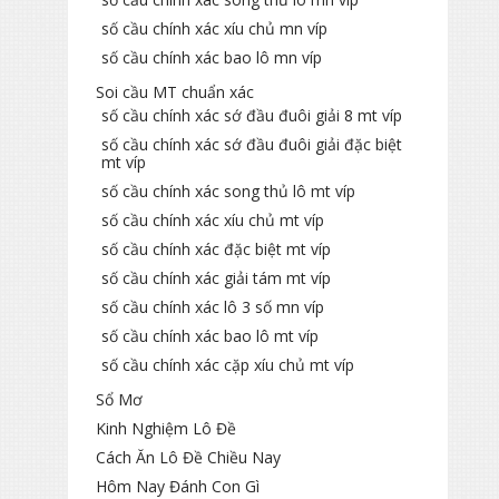
số cầu chính xác xíu chủ mn víp
số cầu chính xác bao lô mn víp
Soi cầu MT chuẩn xác
số cầu chính xác sớ đầu đuôi giải 8 mt víp
số cầu chính xác sớ đầu đuôi giải đặc biệt
mt víp
số cầu chính xác song thủ lô mt víp
số cầu chính xác xíu chủ mt víp
số cầu chính xác đặc biệt mt víp
số cầu chính xác giải tám mt víp
số cầu chính xác lô 3 số mn víp
số cầu chính xác bao lô mt víp
số cầu chính xác cặp xíu chủ mt víp
Sổ Mơ
Kinh Nghiệm Lô Đề
Cách Ăn Lô Đề Chiều Nay
Hôm Nay Đánh Con Gì