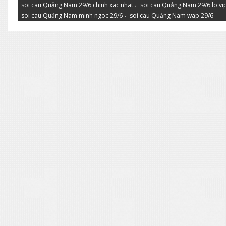
,
soi cau Quảng Nam 29/6 chinh xac nhat
soi cau Quảng Nam 29/6 lo vi
,
soi cau Quảng Nam minh ngoc 29/6
soi cau Quảng Nam wap 29/6