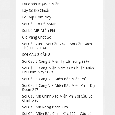
Dự đoán KQXS 3 Miền
Lấy Số Đề Chuẩn
Lô Đẹp Hôm Nay
Soi Cầu Lô Đề XSMB
Soi Lô MB Miễn Phí
Gio Vang Chot So
Soi Cầu 24h – Soi Cầu 247 – Soi Cầu Bạch
Thủ CHÍNH XÁC
SOI CẦU 3 CÀNG
Soi Cầu 3 Càng 3 Miền Tỷ Lệ Trúng 99%
Soi Cầu 3 Càng Miền Nam Cực Chuẩn Miễn
Phí Hôm Nay 100%
Soi Cầu 3 Càng VIP Miền Bắc Miễn Phí
Soi Cầu 3 Càng VIP Miền Bắc Miễn Phí – Dự
Đoán 247
Soi Cầu Mb Chính Xác Miễn Phí Soi Cầu Lô
Chính Xác
Soi Cau Mb Rong Bach Kim
Soi Cầu Miền Bắc Chính Xác 100 – Cầu Lô