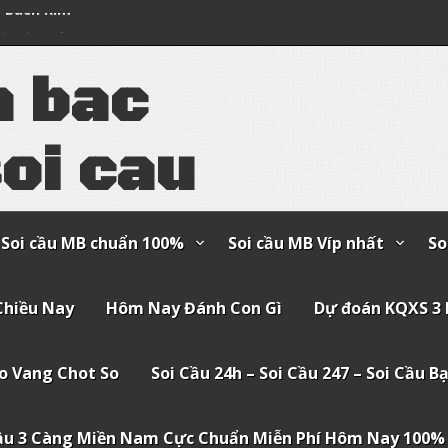
 XÁC
g Bach Kim
ố Miền Bắc Hôm Nay –
n
b
a
c
s
o
i
c
a
u
Soi cầu MB chuẩn 100%
Soi cầu MB Víp nhất
So
Chiều Nay
Hôm Nay Đánh Con Gì
Dự đoán KQXS 3
o Vang Chot So
Soi Cầu 24h – Soi Cầu 247 – Soi Cầu
ầu 3 Càng Miền Nam Cực Chuẩn Miễn Phí Hôm Nay 100%