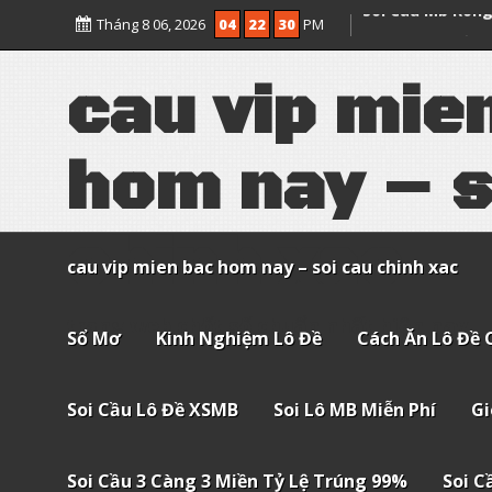
Bạch Thủ CHÍNH
Skip
Tháng 8 06, 2026
04
22
32
PM
to
Soi Cau Mb Ron
content
Giờ Vàng Chốt S
c
a
u
v
i
p
m
i
e
Xổ Số 666
h
o
m
n
a
y
–
c
h
i
n
h
x
a
c
cau vip mien bac hom nay – soi cau chinh xac
t
r
a
n
g
w
e
b
c
h
ố
t
s
ố
c
h
u
ẩ
n
n
h
ấ
t
h
i
ệ
n
n
a
y
Sổ Mơ
Kinh Nghiệm Lô Đề
Cách Ăn Lô Đề 
Soi Cầu Lô Đề XSMB
Soi Lô MB Miễn Phí
Gi
Soi Cầu 3 Càng 3 Miền Tỷ Lệ Trúng 99%
Soi C