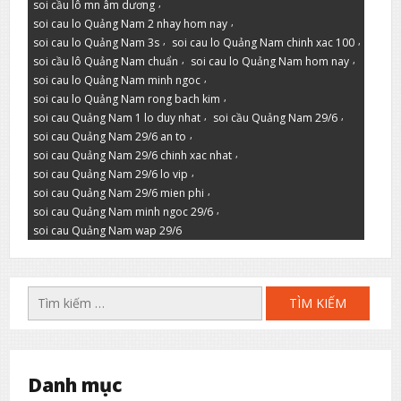
,
soi cầu lô mn âm dương
,
soi cau lo Quảng Nam 2 nhay hom nay
,
,
soi cau lo Quảng Nam 3s
soi cau lo Quảng Nam chinh xac 100
,
,
soi cầu lô Quảng Nam chuẩn
soi cau lo Quảng Nam hom nay
,
soi cau lo Quảng Nam minh ngoc
,
soi cau lo Quảng Nam rong bach kim
,
,
soi cau Quảng Nam 1 lo duy nhat
soi cầu Quảng Nam 29/6
,
soi cau Quảng Nam 29/6 an to
,
soi cau Quảng Nam 29/6 chinh xac nhat
,
soi cau Quảng Nam 29/6 lo vip
,
soi cau Quảng Nam 29/6 mien phi
,
soi cau Quảng Nam minh ngoc 29/6
soi cau Quảng Nam wap 29/6
Tìm
kiếm
cho:
Danh mục