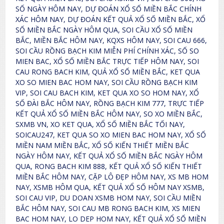
SỐ NGÀY HÔM NAY, DỰ ĐOÁN XỔ SỐ MIỀN BẮC CHÍNH
XÁC HÔM NAY, DỰ ĐOÁN KẾT QUẢ XỔ SỐ MIỀN BẮC, XỔ
SỐ MIỀN BẮC NGÀY HÔM QUA, SOI CẦU XỔ SỐ MIỀN
BẮC, MIỀN BẮC HÔM NAY, KQXS HÔM NAY, SOI CAU 666,
SOI CẦU RỒNG BẠCH KIM MIỄN PHÍ CHÍNH XÁC, SỐ SO
MIEN BAC, XỔ SỐ MIỀN BẮC TRỰC TIẾP HÔM NAY, SOI
CAU RONG BACH KIM, QUẢ XỔ SỐ MIỀN BẮC, KET QUA
XO SO MIEN BAC HOM NAY, SOI CẦU RỒNG BẠCH KIM
VIP, SOI CAU BACH KIM, KET QUA XO SO HOM NAY, XỔ
SỐ ĐÀI BẮC HÔM NAY, RỒNG BẠCH KIM 777, TRỰC TIẾP
KẾT QUẢ XỔ SỐ MIỀN BẮC HÔM NAY, SO XO MIỀN BẮC,
SXMB VN, XO KET QUA, XỔ SỐ MIỀN BẮC TỐI NAY,
SOICAU247, KET QUA SO XO MIEN BAC HOM NAY, XỔ SỐ
MIỀN NAM MIỀN BẮC, XỔ SỐ KIẾN THIẾT MIỀN BẮC
NGÀY HÔM NAY, KẾT QUẢ XỔ SỐ MIỀN BẮC NGÀY HÔM
QUA, RONG BACH KIM 888, KẾT QUẢ XỔ SỐ KIẾN THIẾT
MIỀN BẮC HÔM NAY, CẶP LÔ ĐẸP HÔM NAY, XS MB HOM
NAY, XSMB HÔM QUA, KẾT QUẢ XỔ SỐ HÔM NAY XSMB,
SOI CAU VIP, DU DOAN XSMB HOM NAY, SOI CẦU MIỀN
BẮC HÔM NAY, SOI CAU MB RONG BACH KIM, XS MIEN
BAC HOM NAY, LO DEP HOM NAY, KẾT QUẢ XỔ SỐ MIỀN