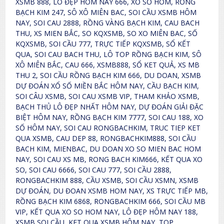
XSMB 888, LÔ ĐẸP HÔM NAY 666, XỔ SỐ HÔM, RỒNG
BẠCH KIM 247, SÔ XÔ MIÊN BAC, SOI CẦU XSMB HÔM
NAY, SOI CAU 2888, RỒNG VÀNG BẠCH KIM, CAU BACH
THU, XS MIEN BẮC, SO KQXSMB, SO XO MIÊN BAC, SỐ
KQXSMB, SOI CẦU 777, TRỰC TIẾP KQXSMB, SỔ KẾT
QUA, SOI CAU BACH THU, LÔ TOP RỒNG BẠCH KIM, SÔ
XÔ MIÊN BẮC, CAU 666, XSMB888, SỔ KET QUẢ, XS MB
THU 2, SOI CẦU RỒNG BẠCH KIM 666, DU DOAN, XSMB
DỰ ĐOÁN XỔ SỐ MIỀN BẮC HÔM NAY, CẦU BẠCH KIM,
SOI CÂU XSMB, SOI CAU XSMB VIP, THAM KHẢO XSMB,
BẠCH THỦ LÔ ĐẸP NHẤT HÔM NAY, DỰ ĐOÁN GIẢI ĐẶC
BIỆT HÔM NAY, RỒNG BẠCH KIM 7777, SOI CAU 188, XO
SỐ HÔM NAY, SOI CAU RONGBACHKIM, TRUC TIEP KET
QUA XSMB, CAU DEP 88, RONGBACHKIM888, SOI CẦU
BACH KIM, MIENBAC, DU DOAN XO SO MIEN BAC HOM
NAY, SOI CAU XS MB, RONG BACH KIM666, KẾT QUA XO
SO, SOI CAU 6666, SOI CAU 777, SOI CẦU 2888,
RONGBACHKIM 888, CẦU XSMB, SOI CẦU XSMN, XSMB
DỰ ĐOÁN, DU ĐOAN XSMB HOM NAY, XS TRỰC TIẾP MB,
RỒNG BẠCH KIM 6868, RONGBACHKIM 666, SOI CẦU MB
VIP, KẾT QUA XO SO HOM NAY, LÔ ĐẸP HÔM NAY 188,
XSMB SOI CẦU, KET QUA XSMB HÔM NAY, TOP