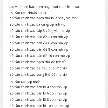
cau vip mien bac hom nay – soi cau chinh xac
Soi cầu MB chuẩn 100%
số cầu chính xác bạch thủ lô 2 nháy víp mb
số cầu chính xác ba càng víp mb víp
số cầu chính xác cặp 3 càng víp mb víp
số cầu chính xác dàn đề 4 con mb víp
số cầu chính xác dàn đề 6 con mb víp
số cầu chính xác dàn đề 8 con mb víp
số cầu chính xác dàn đề 10 con mb víp
số cầu chính xác bạch thủ đề mb víp
số cầu chính xác đề đầu đuôi mb víp
số cầu chính xác song thủ đề mb víp
Soi cầu MB Víp nhất
số cầu chính xác dàn lô 4 con mb víp
số cầu chính xác dàn lô 6 con mb víp
số cầu chính xác dàn lô 8 con mb víp
số cầu chính xác dàn lô 10 con mb víp