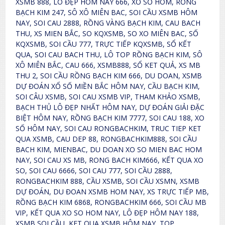
XSMB 888, LÔ ĐẸP HÔM NAY 666, XỔ SỐ HÔM, RỒNG
BẠCH KIM 247, SÔ XÔ MIÊN BAC, SOI CẦU XSMB HÔM
NAY, SOI CAU 2888, RỒNG VÀNG BẠCH KIM, CAU BACH
THU, XS MIEN BẮC, SO KQXSMB, SO XO MIÊN BAC, SỐ
KQXSMB, SOI CẦU 777, TRỰC TIẾP KQXSMB, SỔ KẾT
QUA, SOI CAU BACH THU, LÔ TOP RỒNG BẠCH KIM, SÔ
XÔ MIÊN BẮC, CAU 666, XSMB888, SỔ KET QUẢ, XS MB
THU 2, SOI CẦU RỒNG BẠCH KIM 666, DU DOAN, XSMB
DỰ ĐOÁN XỔ SỐ MIỀN BẮC HÔM NAY, CẦU BẠCH KIM,
SOI CÂU XSMB, SOI CAU XSMB VIP, THAM KHẢO XSMB,
BẠCH THỦ LÔ ĐẸP NHẤT HÔM NAY, DỰ ĐOÁN GIẢI ĐẶC
BIỆT HÔM NAY, RỒNG BẠCH KIM 7777, SOI CAU 188, XO
SỐ HÔM NAY, SOI CAU RONGBACHKIM, TRUC TIEP KET
QUA XSMB, CAU DEP 88, RONGBACHKIM888, SOI CẦU
BACH KIM, MIENBAC, DU DOAN XO SO MIEN BAC HOM
NAY, SOI CAU XS MB, RONG BACH KIM666, KẾT QUA XO
SO, SOI CAU 6666, SOI CAU 777, SOI CẦU 2888,
RONGBACHKIM 888, CẦU XSMB, SOI CẦU XSMN, XSMB
DỰ ĐOÁN, DU ĐOAN XSMB HOM NAY, XS TRỰC TIẾP MB,
RỒNG BẠCH KIM 6868, RONGBACHKIM 666, SOI CẦU MB
VIP, KẾT QUA XO SO HOM NAY, LÔ ĐẸP HÔM NAY 188,
XSMB SOI CẦU, KET QUA XSMB HÔM NAY, TOP