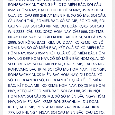
RONGBACHKIM, THỐNG KÊ LOTO MIỀN BẮC, SOI CÂU
XSMB HÔM NAY, BẠCH THỦ DE HÔM NAY, XS MB HOM
QUA, SOI CAU 888 2NHAY MIEN PHI, XO SÔ MB, SOI CÂU,
CẦU BẠCH THỦ, SOMIENBAC, XÔ SỐ MB, SỐ XO MB, SOI
CAU VIP 888, SOI CẦU VIP MB, DỰ ĐOÁN KQXS, SOI CAU
WIN 2888, CẦU 888, XOSO HOM NAY, CẦU 666, XSKTMB
NGÀY HÔM NAY, SOI CÂU RÔNG BACH KIM, SOI CẦU WIN
2888, SOI RÔNG BACH KIM, DU DOAN KQ XSMB, XO SỐ
HOM NAY, SO XÔ MIÊN BẮC, KẾT QUẢ SỔ XÔ MIÊN BẮC
HÔM NAY, XSMB XSMN KẾT QUẢ XỐ SỐ MIỀN BẮC HÔM
NAY, LO ĐEP HOM NAY, XỔ SỐ MIỀN BẮC HOM QUA, XỔ
SO HOM NAY, SÔ XÔ MIÊN BÂC, CÂU XSMB, CAU XS MB,
RONGVANG BACHKIM, SOI CẦU MB HOM NAY, THONGKE
RONGBACHKIM, XS MIÊN BAC HOM NAY, DU ĐOÁN XỔ
SỐ, DU DOAN XO SỐ, DU DOAN KẾT QUẢ XỔ SỐ MIỀN
BẮC, KẾT QUA MB, KQ XSMB HOM NAY, KQ XS MB HOM
NAY, KETQUAXOSO MIENBAC, SOI CÂU 88, XS HÀ NỘI
HOM NAY, SOI CẦU XS MB, XÔ SÔ MIÊN BĂC NGAY HÔM
NAY, XO MIEN BẮC, XSMB RONGBACHKIM, DU ĐOAN
KET QUA XSMB, RONGBACHKIM 247, RONGBACHKIM
777, LO KHUNG 1 NGAY, SOI CAU MIEN BẮC, CAU LOTO,