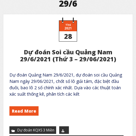
29/6
Th6
2021
28
Dự đoán Soi cầu Quảng Nam
29/6/2021 (Thứ 3 – 29/06/2021)
Dự đoán Quảng Nam 29/6/2021, dự đoán soi cầu Quảng
Nam ngày 29/06/2021, chốt số lô giải tám, đặc biệt đầu
đuôi, bao lô 2 số chính xác nhất. Dựa vào các thuật toán
xác suất thống kê, phân tích các kết
Read More
Dự đoán KQXS 3 Miền