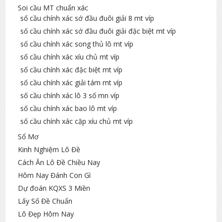
Soi cầu MT chuẩn xác
số cầu chính xác sớ đầu đuôi giải 8 mt víp
số cầu chính xác sớ đầu đuôi giải đặc biệt mt víp
số cầu chính xác song thủ lô mt víp
số cầu chính xác xíu chủ mt víp
số cầu chính xác đặc biệt mt víp
số cầu chính xác giải tám mt víp
số cầu chính xác lô 3 số mn víp
số cầu chính xác bao lô mt víp
số cầu chính xác cặp xíu chủ mt víp
Sổ Mơ
Kinh Nghiệm Lô Đề
Cách Ăn Lô Đề Chiều Nay
Hôm Nay Đánh Con Gì
Dự đoán KQXS 3 Miền
Lấy Số Đề Chuẩn
Lô Đẹp Hôm Nay