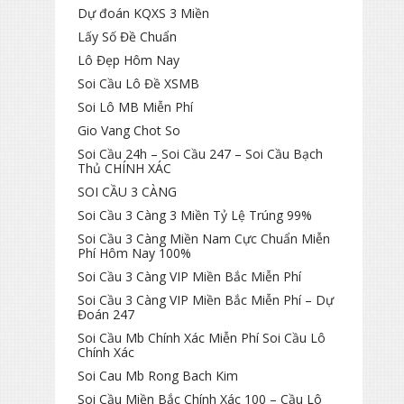
Dự đoán KQXS 3 Miền
Lấy Số Đề Chuẩn
Lô Đẹp Hôm Nay
Soi Cầu Lô Đề XSMB
Soi Lô MB Miễn Phí
Gio Vang Chot So
Soi Cầu 24h – Soi Cầu 247 – Soi Cầu Bạch
Thủ CHÍNH XÁC
SOI CẦU 3 CÀNG
Soi Cầu 3 Càng 3 Miền Tỷ Lệ Trúng 99%
Soi Cầu 3 Càng Miền Nam Cực Chuẩn Miễn
Phí Hôm Nay 100%
Soi Cầu 3 Càng VIP Miền Bắc Miễn Phí
Soi Cầu 3 Càng VIP Miền Bắc Miễn Phí – Dự
Đoán 247
Soi Cầu Mb Chính Xác Miễn Phí Soi Cầu Lô
Chính Xác
Soi Cau Mb Rong Bach Kim
Soi Cầu Miền Bắc Chính Xác 100 – Cầu Lô