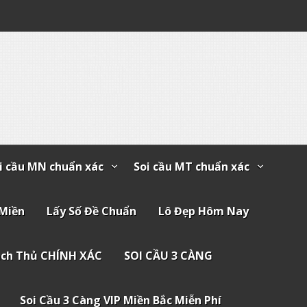
i cầu MN chuẩn xác
Soi cầu MT chuẩn xác
 Miền
Lấy Số Đề Chuẩn
Lô Đẹp Hôm Nay
 Bạch Thủ CHÍNH XÁC
SOI CẦU 3 CÀNG
Soi Cầu 3 Càng VIP Miền Bắc Miễn Phí