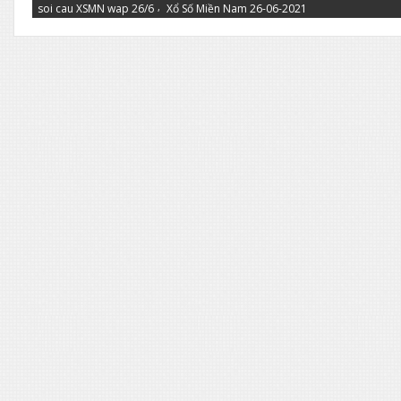
,
soi cau XSMN wap 26/6
Xổ Số Miền Nam 26-06-2021