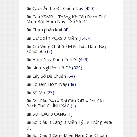
Cách Ăn Lô Đề Chiều Nay
(420)
Cau XSMB – Thống Kê Cầu Bạch Thủ
Miền Bắc Hôm Nay – Xổ Số
(1)
Chưa phân loại
(4)
Dự đoán KQXS 3 Miền
(1.464)
Giờ Vàng Chốt Số Miền Bắc Hôm Nay –
Xổ Số 666
(1)
Hôm Nay Đánh Con Gì
(459)
Kinh Nghiệm Lô Đề
(829)
Lấy Số Đề Chuẩn
(64)
Lô Đẹp Hôm Nay
(48)
Sổ Mơ
(23)
Soi Cầu 24h – Soi Cầu 247 – Soi Cầu
Bạch Thủ CHÍNH XÁC
(1)
SOI CẦU 3 CÀNG
(1)
Soi Cầu 3 Càng 3 Miền Tỷ Lệ Trúng 99%
(1)
Soi Cầu 3 Càng Miền Nam Cực Chuẩn