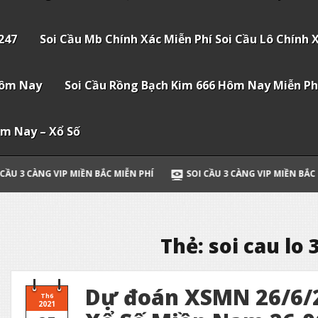
247
Soi Cầu Mb Chính Xác Miễn Phí Soi Cầu Lô Chính 
Hôm Nay
Soi Cầu Rồng Bạch Kim 666 Hôm Nay Miễn Ph
m Nay – Xổ Số
C MIỄN PHÍ
SOI CẦU 3 CÀNG VIP MIỀN BẮC MIỄN PHÍ – DỰ ĐOÁN 247
Thẻ:
soi cau lo
Dự đoán XSMN 26/6/2
Th6
2021