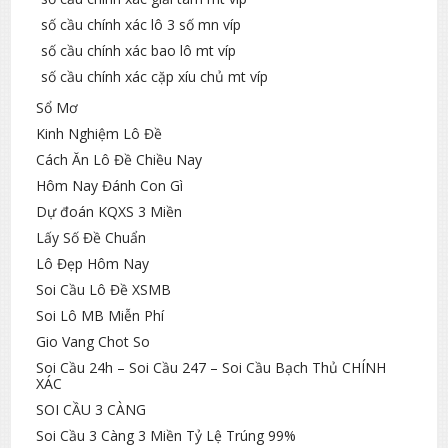
số cầu chính xác lô 3 số mn víp
số cầu chính xác bao lô mt víp
số cầu chính xác cặp xíu chủ mt víp
Sổ Mơ
Kinh Nghiệm Lô Đề
Cách Ăn Lô Đề Chiều Nay
Hôm Nay Đánh Con Gì
Dự đoán KQXS 3 Miền
Lấy Số Đề Chuẩn
Lô Đẹp Hôm Nay
Soi Cầu Lô Đề XSMB
Soi Lô MB Miễn Phí
Gio Vang Chot So
Soi Cầu 24h – Soi Cầu 247 – Soi Cầu Bạch Thủ CHÍNH
XÁC
SOI CẦU 3 CÀNG
Soi Cầu 3 Càng 3 Miền Tỷ Lệ Trúng 99%