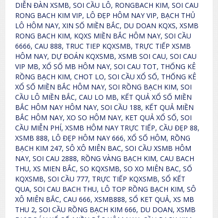
DIỄN ĐÀN XSMB, SOI CẦU LÔ, RONGBACH KIM, SOI CAU
RONG BACH KIM VIP, LÔ ĐẸP HÔM NAY VIP, BẠCH THỦ
LÔ HÔM NAY, XIN SỐ MIỀN BẮC, DU DOAN KQXS, XSMB
RONG BACH KIM, KQXS MIỀN BẮC HÔM NAY, SOI CẦU
6666, CAU 888, TRUC TIEP KQXSMB, TRỰC TIẾP XSMB
HÔM NAY, DỰ ĐOÁN KQXSMB, XSMB SOI CAU, SOI CAU
VIP MB, XỔ SỐ MB HÔM NAY, SOI CAU TOT, THỐNG KÊ
RỒNG BẠCH KIM, CHOT LO, SOI CẦU XỔ SỐ, THỐNG KÊ
XỔ SỐ MIỀN BẮC HÔM NAY, SOI RỒNG BẠCH KIM, SOI
CẦU LÔ MIỀN BẮC, CAU LO MB, KẾT QUẢ XỔ SỐ MIỀN
BẮC HÔM NAY HÔM NAY, SOI CẦU 188, KẾT QUẢ MIỀN
BẮC HÔM NAY, XO SO HÔM NAY, KET QUẢ XỔ SỐ, SOI
CẦU MIỄN PHÍ, XSMB HÔM NAY TRỰC TIẾP, CẦU ĐẸP 88,
XSMB 888, LÔ ĐẸP HÔM NAY 666, XỔ SỐ HÔM, RỒNG
BẠCH KIM 247, SÔ XÔ MIÊN BAC, SOI CẦU XSMB HÔM
NAY, SOI CAU 2888, RỒNG VÀNG BẠCH KIM, CAU BACH
THU, XS MIEN BẮC, SO KQXSMB, SO XO MIÊN BAC, SỐ
KQXSMB, SOI CẦU 777, TRỰC TIẾP KQXSMB, SỔ KẾT
QUA, SOI CAU BACH THU, LÔ TOP RỒNG BẠCH KIM, SÔ
XÔ MIÊN BẮC, CAU 666, XSMB888, SỔ KET QUẢ, XS MB
THU 2, SOI CẦU RỒNG BẠCH KIM 666, DU DOAN, XSMB