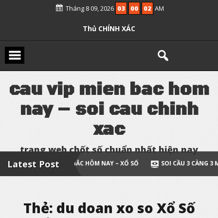
Skip
Miễn Phí Hôm Nay 100%
Tháng 8 09, 2026
03
00
03
AM
to
content
Soi Cầu 24h – Soi Cầu 247 – Soi Cầu Bạch
Thủ CHÍNH XÁC
Soi Cau Mb Rong Bach Kim
Giờ Vàng Chốt Số Miền Bắc Hôm Nay –
Xổ Số 666
c
a
u
v
i
p
m
i
e
n
b
a
c
h
o
m
n
a
y
–
s
o
i
c
a
u
c
h
i
n
h
x
a
c
t
r
a
n
g
w
e
b
c
h
ố
t
s
ố
c
h
u
ẩ
n
n
h
ấ
t
h
i
ệ
n
n
a
y
Latest Post
 THỦ MIỀN BẮC HÔM NAY – XỔ SỐ
SOI CẦU 3 CÀNG 3 MIỀN TỶ LỆ 
Thẻ:
du doan xo so Xổ Số