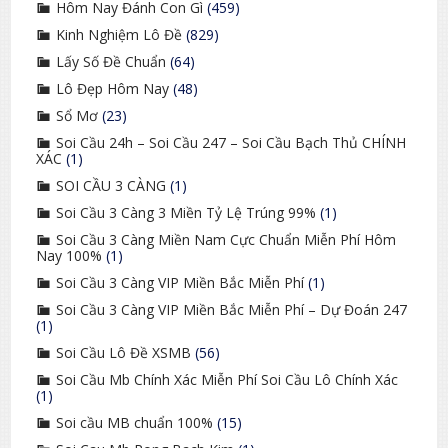
Hôm Nay Đánh Con Gì
(459)
Kinh Nghiệm Lô Đề
(829)
Lấy Số Đề Chuẩn
(64)
Lô Đẹp Hôm Nay
(48)
Sổ Mơ
(23)
Soi Cầu 24h – Soi Cầu 247 – Soi Cầu Bạch Thủ CHÍNH
XÁC
(1)
SOI CẦU 3 CÀNG
(1)
Soi Cầu 3 Càng 3 Miền Tỷ Lệ Trúng 99%
(1)
Soi Cầu 3 Càng Miền Nam Cực Chuẩn Miễn Phí Hôm
Nay 100%
(1)
Soi Cầu 3 Càng VIP Miền Bắc Miễn Phí
(1)
Soi Cầu 3 Càng VIP Miền Bắc Miễn Phí – Dự Đoán 247
(1)
Soi Cầu Lô Đề XSMB
(56)
Soi Cầu Mb Chính Xác Miễn Phí Soi Cầu Lô Chính Xác
(1)
Soi cầu MB chuẩn 100%
(15)