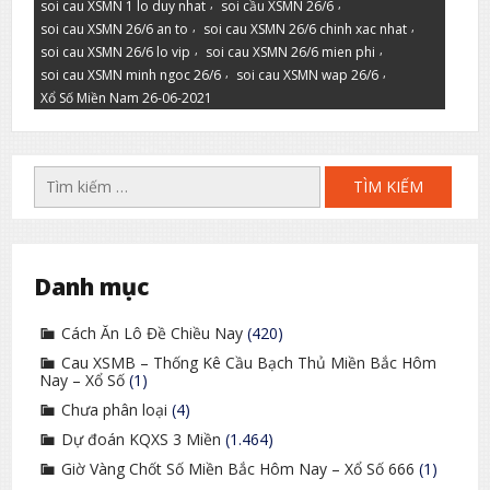
,
,
soi cau XSMN 1 lo duy nhat
soi cầu XSMN 26/6
,
,
soi cau XSMN 26/6 an to
soi cau XSMN 26/6 chinh xac nhat
,
,
soi cau XSMN 26/6 lo vip
soi cau XSMN 26/6 mien phi
,
,
soi cau XSMN minh ngoc 26/6
soi cau XSMN wap 26/6
Xổ Số Miền Nam 26-06-2021
Tìm
kiếm
cho:
Danh mục
Cách Ăn Lô Đề Chiều Nay
(420)
Cau XSMB – Thống Kê Cầu Bạch Thủ Miền Bắc Hôm
Nay – Xổ Số
(1)
Chưa phân loại
(4)
Dự đoán KQXS 3 Miền
(1.464)
Giờ Vàng Chốt Số Miền Bắc Hôm Nay – Xổ Số 666
(1)