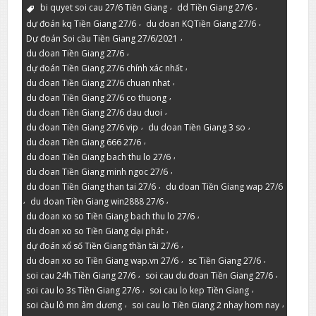
,
,
bi quyet soi cau 27/6 Tiền Giang
dd Tiền Giang 27/6
,
,
dự đoán kq Tiền Giang 27/6
du doan KQTiền Giang 27/6
,
Dự đoán Soi cầu Tiền Giang 27/6/2021
,
du doan Tiền Giang 27/6
,
dự đoán Tiền Giang 27/6 chính xác nhất
,
du doan Tiền Giang 27/6 chuan nhat
,
du doan Tiền Giang 27/6 co thuong
,
du doan Tiền Giang 27/6 dau duoi
,
,
du doan Tiền Giang 27/6 vip
du doan Tiền Giang 3 so
,
du doan Tiền Giang 666 27/6
,
du doan Tiền Giang bach thu lo 27/6
,
du doan Tiền Giang minh ngoc 27/6
,
du doan Tiền Giang than tai 27/6
du doan Tiền Giang wap 27/6
,
,
du doan Tiền Giang win2888 27/6
,
du doan xo so Tiền Giang bach thu lo 27/6
,
du doan xo so Tiền Giang dại phát
,
dự đoán xổ số Tiền Giang thần tài 27/6
,
,
du doan xo so Tiền Giang wap.vn 27/6
sc Tiền Giang 27/6
,
,
soi cau 24h Tiền Giang 27/6
soi cau du đoan Tiền Giang 27/6
,
,
soi cau lo 3s Tiền Giang 27/6
soi cau lo kep Tiền Giang
,
,
soi cầu lô mn âm dương
soi cau lo Tiền Giang 2 nhay hom nay