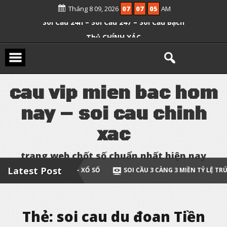
Skip
Tháng 8 09, 2026
07
07
05
AM
to
Miễn Phí Hôm Nay 100%
content
Soi Cầu 24h – Soi Cầu 247 – Soi Cầu Bạch
Thủ CHÍNH XÁC
Soi Cau Mb Rong Bach Kim
Giờ Vàng Chốt Số Miền Bắc Hôm Nay –
c
a
u
v
i
p
m
i
e
n
b
a
c
h
o
m
Xổ Số 666
n
a
y
–
s
o
i
c
a
u
c
h
i
n
h
x
a
c
t
r
a
n
g
w
e
b
c
h
ố
t
s
ố
c
h
u
ẩ
n
n
h
ấ
t
h
i
ệ
n
n
a
y
Latest Post
C HÔM NAY – XỔ SỐ
SOI CẦU 3 CÀNG 3 MIỀN TỶ LỆ TRÚNG 99%
Thẻ:
soi cau du đoan Tiền