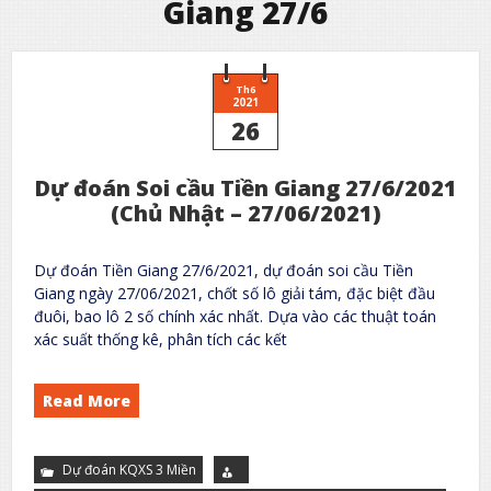
Giang 27/6
Th6
2021
26
Dự đoán Soi cầu Tiền Giang 27/6/2021
(Chủ Nhật – 27/06/2021)
Dự đoán Tiền Giang 27/6/2021, dự đoán soi cầu Tiền
Giang ngày 27/06/2021, chốt số lô giải tám, đặc biệt đầu
đuôi, bao lô 2 số chính xác nhất. Dựa vào các thuật toán
xác suất thống kê, phân tích các kết
Read More
Dự đoán KQXS 3 Miền