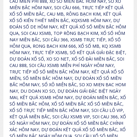
CẦU MIỄN PHÍ 888, XO SO MIEN BAC HOM NAY, SỔ XÔ
MIÊN BẮC HÔM NAY, SOI CẦU 666, TRỰC TIẾP KẾT QUẢ
XỔ SỐ MIỀN BẮC, CAU MB, RÔNG BẠCH KIM, KẾT QUẢ
XỔ SỐ KIẾN THIẾT MIỀN BẮC, KQXSMB HÔM NAY, DỰ
ĐOÁN SỐ DE HÔM NAY, KẾT QUẢ XỔ SỐ MIỀN BẮC HÔM
QUA, SOI CAU XSMB, TOP RỒNG BẠCH KIM, XỔ SỐ HÔM
NAY MIỀN BẮC, SOI CÂU 366, XSMB TRỰC TIẾP, XỔ SỐ
HÔM QUA, RONG BACH KIM 666, XỔ SỐ MB, KQ XSMB
HÔM NAY, TRỰC TIẾP XSMB, SỐ KẾT QUẢ GIẢI ĐẶC BIỆT,
DỰ ĐOÁN XỔ SỐ, XO SO NET, XỔ SỐ ĐÀI MIỀN BẮC, SOI
CAU 888, SOI CẦU XSMB MIỄN PHÍ NGÀY HÔM NAY,
TRỰC TIẾP XỔ SỐ MIỀN BẮC HÔM NAY, KẾT QUẢ XỔ SỐ
MIỀN, SỐ MIỀN BẮC HÔM NAY, DỰ ĐOÁN XỔ SỐ MIỀN
BẮC HÔM NAY, SỔ XÔ MIÊN BẮC, SO XO MIEN BAC HOM
NAY, DU DOAN XO SO, DỰ ĐOÁN GIẢI ĐẶC BIỆT NGÀY
MAI, KẾT QUẢ XSMB HÔM NAY, DỰ ĐOÁN MIỀN BẮC, XỔ
SỐ MIỀN BẮC HÔM, XỔ SỐ MIỀN BẮC XỔ SỐ MIỀN BẮC,
XỔ SỐ TRỰC TIẾP MIỀN BẮC HÔM NAY, SOI CẦU LÔ VIP,
KẾT QUẢ MIỀN BẮC, SOI CẦU XSMB VIP, SOI CAU 366, XỔ
SỐ NGÀY HÔM NAY, DỰ ĐOÁN XỔ SỐ MIỀN BẮC CHÍNH
XÁC HÔM NAY, DỰ ĐOÁN KẾT QUẢ XỔ SỐ MIỀN BẮC, XỔ
SỐ MIỀN BẮC NGÀY HÔM QUA, SOI CẦU XỔ SỐ MIỀN