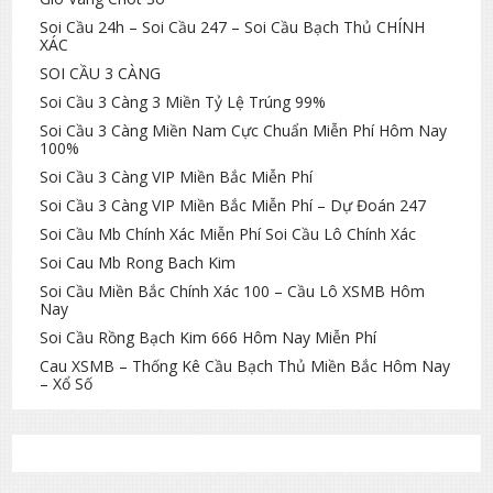
Soi Cầu 24h – Soi Cầu 247 – Soi Cầu Bạch Thủ CHÍNH
XÁC
SOI CẦU 3 CÀNG
Soi Cầu 3 Càng 3 Miền Tỷ Lệ Trúng 99%
Soi Cầu 3 Càng Miền Nam Cực Chuẩn Miễn Phí Hôm Nay
100%
Soi Cầu 3 Càng VIP Miền Bắc Miễn Phí
Soi Cầu 3 Càng VIP Miền Bắc Miễn Phí – Dự Đoán 247
Soi Cầu Mb Chính Xác Miễn Phí Soi Cầu Lô Chính Xác
Soi Cau Mb Rong Bach Kim
Soi Cầu Miền Bắc Chính Xác 100 – Cầu Lô XSMB Hôm
Nay
Soi Cầu Rồng Bạch Kim 666 Hôm Nay Miễn Phí
Cau XSMB – Thống Kê Cầu Bạch Thủ Miền Bắc Hôm Nay
– Xổ Số