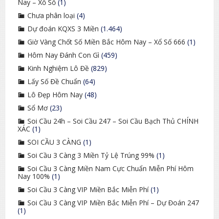
Nay – Xổ Số
(1)
Chưa phân loại
(4)
Dự đoán KQXS 3 Miền
(1.464)
Giờ Vàng Chốt Số Miền Bắc Hôm Nay – Xổ Số 666
(1)
Hôm Nay Đánh Con Gì
(459)
Kinh Nghiệm Lô Đề
(829)
Lấy Số Đề Chuẩn
(64)
Lô Đẹp Hôm Nay
(48)
Sổ Mơ
(23)
Soi Cầu 24h – Soi Cầu 247 – Soi Cầu Bạch Thủ CHÍNH
XÁC
(1)
SOI CẦU 3 CÀNG
(1)
Soi Cầu 3 Càng 3 Miền Tỷ Lệ Trúng 99%
(1)
Soi Cầu 3 Càng Miền Nam Cực Chuẩn Miễn Phí Hôm
Nay 100%
(1)
Soi Cầu 3 Càng VIP Miền Bắc Miễn Phí
(1)
Soi Cầu 3 Càng VIP Miền Bắc Miễn Phí – Dự Đoán 247
(1)