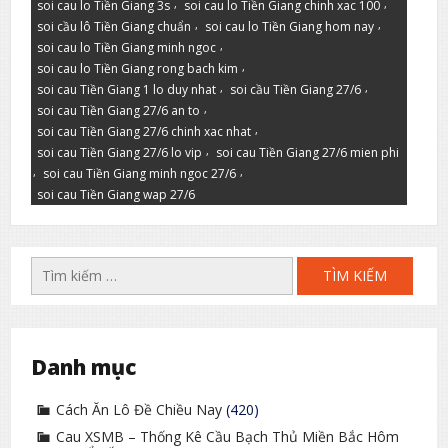
,
,
soi cau lo Tiền Giang 3s
soi cau lo Tiền Giang chinh xac 100
,
,
soi cầu lô Tiền Giang chuẩn
soi cau lo Tiền Giang hom nay
,
soi cau lo Tiền Giang minh ngoc
,
soi cau lo Tiền Giang rong bach kim
,
,
soi cau Tiền Giang 1 lo duy nhat
soi cầu Tiền Giang 27/6
,
soi cau Tiền Giang 27/6 an to
,
soi cau Tiền Giang 27/6 chinh xac nhat
,
soi cau Tiền Giang 27/6 lo vip
soi cau Tiền Giang 27/6 mien phi
,
,
soi cau Tiền Giang minh ngoc 27/6
soi cau Tiền Giang wap 27/6
Tìm
kiếm
cho:
Danh mục
Cách Ăn Lô Đề Chiều Nay
(420)
Cau XSMB – Thống Kê Cầu Bạch Thủ Miền Bắc Hôm