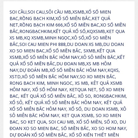
SOI CẦU,SOI CAU,SÔI CẦU MB,XSMB,XỔ SỐ MIEN
BAC,RỒNG BẠCH KIM,XỔ SỐ MIÊN BẮC,KET QUẢ
NET,RỒNG BẠCH KIM 666,XỔ SỐ MIỀN BAC,XO SỐ MIỀN
BẮC,RONGBẠCHKIM,KẾT QUẢ XỔ SỐ,KQXSMB,KET QUA
XS MB,KQ XSMB,MINH NGỌC,XÔ SỐ,XỔ SO MIỀN
BẮC,SOI CAU MIEN PHI 888,DU DOAN XS MB,DU DOAN
XO SO MIEN BAC,XỔ SỐ MIỀN BẮC, SXMB,KẾT QUA
XSMB,XỔ SỐ MIÊN BẮC HÔM NAY,XÔ SÔ MIÊN BĂC,KẾT
QUẢ XỔ SỐ MIỀN BẮC,DU ĐOAN MB,XS MB HÔM
NAY,DỰ ĐOÁN MB,XỔ SỐ MIỀN BẮC HÔM NAY,KQXS,
XSTD,XÔ SỐ MIỀN BẮC HÔM NAY,SO XO MIEN BẮC,
RONG BACH KIM, MINH NGOC, XS MB, KÊT QUẢ XSMB
HÔM NAY, XỔ SỐ HÔM NAY, KETQUA NET, SỐ XO MIEN
BAC, KẾT QUẢ XỔ SỐ MIÊN BẮC, XÔ SO, RONGBACHKIM,
XỔ SÔ, KẾT QUẢ XỔ SỐ MIỀN BẮC HÔM NAY, KẾT QUẢ
XỔ SỐ MIÊN BẮC HÔM NAY, XỔ SỐ, DU DOAN XSMB, XÔ
SÔ MIÊN BĂC HÔM NAY, KET QUA XSMB, SO XO MIEN
BAC, SO KET QUA, SOI CAU MB, XỔ SỐ MIỀN, SỐ XO, DU
ĐOAN XO SO MIEN BAC, SỐ MIỀN BẮC, XO SO HOM NAY,
DỰ ĐOÁN XỔ SỐ MIỀN BẮC, XỔ SỐ KIẾN THIẾT MIỀN