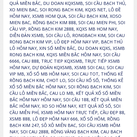
QUẢ MIỀN BẮC, DU DOAN KQXSMB, SOI CẦU BẠCH THỦ,
XO MIEN BAC, SOI RONG BACH KIM, KQXS NET, LÔ ĐỀ
HÔM NAY, XSMB HOM QUA, SOI CẦU BẠCH KIM, XOSO
MIEN BAC, RỒNG BẠCH KIM 888, SOI CAU MIEN PHI, SOI
CẦU VIP, RỒNG BẠCH KIM 2888, KQXS MB HOM NAY,
DIỄN ĐÀN XSMB, SOI CẦU LÔ, RONGBACH KIM, SOI CAU
RONG BACH KIM VIP, LÔ ĐẸP HÔM NAY VIP, BẠCH THỦ
LÔ HÔM NAY, XIN SỐ MIỀN BẮC, DU DOAN KQXS, XSMB
RONG BACH KIM, KQXS MIỀN BẮC HÔM NAY, SOI CẦU
6666, CAU 888, TRUC TIEP KQXSMB, TRỰC TIẾP XSMB
HÔM NAY, DỰ ĐOÁN KQXSMB, XSMB SOI CAU, SOI CAU
VIP MB, XỔ SỐ MB HÔM NAY, SOI CAU TOT, THỐNG KÊ
RỒNG BẠCH KIM, CHOT LO, SOI CẦU XỔ SỐ, THỐNG KÊ
XỔ SỐ MIỀN BẮC HÔM NAY, SOI RỒNG BẠCH KIM, SOI
CẦU LÔ MIỀN BẮC, CAU LO MB, KẾT QUẢ XỔ SỐ MIỀN
BẮC HÔM NAY HÔM NAY, SOI CẦU 188, KẾT QUẢ MIỀN
BẮC HÔM NAY, XO SO HÔM NAY, KET QUẢ XỔ SỐ, SOI
CẦU MIỄN PHÍ, XSMB HÔM NAY TRỰC TIẾP, CẦU ĐẸP 88,
XSMB 888, LÔ ĐẸP HÔM NAY 666, XỔ SỐ HÔM, RỒNG
BẠCH KIM 247, SÔ XÔ MIÊN BAC, SOI CẦU XSMB HÔM
NAY, SOI CAU 2888, RỒNG VÀNG BẠCH KIM, CAU BACH