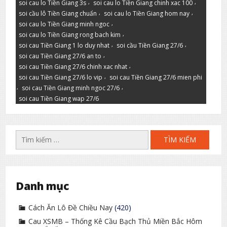
,
,
soi cau lo Tiền Giang 3s
soi cau lo Tiền Giang chinh xac 100
,
,
soi cầu lô Tiền Giang chuẩn
soi cau lo Tiền Giang hom nay
,
soi cau lo Tiền Giang minh ngoc
,
soi cau lo Tiền Giang rong bach kim
,
,
soi cau Tiền Giang 1 lo duy nhat
soi cầu Tiền Giang 27/6
,
soi cau Tiền Giang 27/6 an to
,
soi cau Tiền Giang 27/6 chinh xac nhat
,
soi cau Tiền Giang 27/6 lo vip
soi cau Tiền Giang 27/6 mien phi
,
,
soi cau Tiền Giang minh ngoc 27/6
soi cau Tiền Giang wap 27/6
Tìm
kiếm
cho:
Danh mục
Cách Ăn Lô Đề Chiều Nay
(420)
Cau XSMB – Thống Kê Cầu Bạch Thủ Miền Bắc Hôm