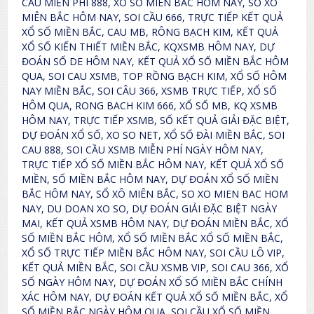
CẦU MIỄN PHÍ 888, XO SO MIEN BAC HOM NAY, SỔ XÔ
MIÊN BẮC HÔM NAY, SOI CẦU 666, TRỰC TIẾP KẾT QUẢ
XỔ SỐ MIỀN BẮC, CAU MB, RÔNG BẠCH KIM, KẾT QUẢ
XỔ SỐ KIẾN THIẾT MIỀN BẮC, KQXSMB HÔM NAY, DỰ
ĐOÁN SỐ DE HÔM NAY, KẾT QUẢ XỔ SỐ MIỀN BẮC HÔM
QUA, SOI CAU XSMB, TOP RỒNG BẠCH KIM, XỔ SỐ HÔM
NAY MIỀN BẮC, SOI CÂU 366, XSMB TRỰC TIẾP, XỔ SỐ
HÔM QUA, RONG BACH KIM 666, XỔ SỐ MB, KQ XSMB
HÔM NAY, TRỰC TIẾP XSMB, SỐ KẾT QUẢ GIẢI ĐẶC BIỆT,
DỰ ĐOÁN XỔ SỐ, XO SO NET, XỔ SỐ ĐÀI MIỀN BẮC, SOI
CAU 888, SOI CẦU XSMB MIỄN PHÍ NGÀY HÔM NAY,
TRỰC TIẾP XỔ SỐ MIỀN BẮC HÔM NAY, KẾT QUẢ XỔ SỐ
MIỀN, SỐ MIỀN BẮC HÔM NAY, DỰ ĐOÁN XỔ SỐ MIỀN
BẮC HÔM NAY, SỔ XÔ MIÊN BẮC, SO XO MIEN BAC HOM
NAY, DU DOAN XO SO, DỰ ĐOÁN GIẢI ĐẶC BIỆT NGÀY
MAI, KẾT QUẢ XSMB HÔM NAY, DỰ ĐOÁN MIỀN BẮC, XỔ
SỐ MIỀN BẮC HÔM, XỔ SỐ MIỀN BẮC XỔ SỐ MIỀN BẮC,
XỔ SỐ TRỰC TIẾP MIỀN BẮC HÔM NAY, SOI CẦU LÔ VIP,
KẾT QUẢ MIỀN BẮC, SOI CẦU XSMB VIP, SOI CAU 366, XỔ
SỐ NGÀY HÔM NAY, DỰ ĐOÁN XỔ SỐ MIỀN BẮC CHÍNH
XÁC HÔM NAY, DỰ ĐOÁN KẾT QUẢ XỔ SỐ MIỀN BẮC, XỔ
SỐ MIỀN BẮC NGÀY HÔM QUA, SOI CẦU XỔ SỐ MIỀN