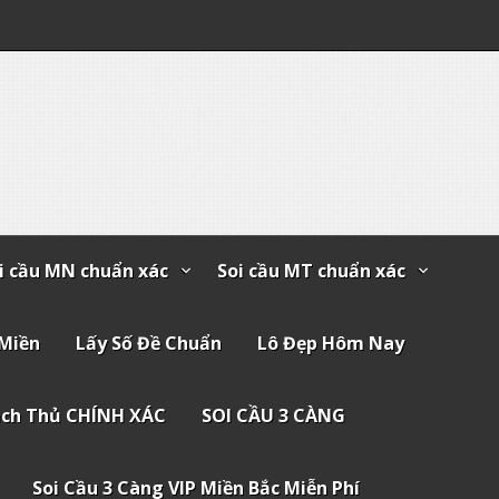
i cầu MN chuẩn xác
Soi cầu MT chuẩn xác
 Miền
Lấy Số Đề Chuẩn
Lô Đẹp Hôm Nay
 Bạch Thủ CHÍNH XÁC
SOI CẦU 3 CÀNG
Soi Cầu 3 Càng VIP Miền Bắc Miễn Phí