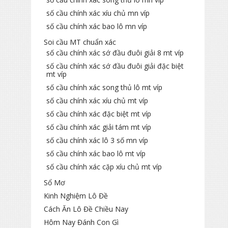
số cầu chính xác xíu chủ mn víp
số cầu chính xác bao lô mn víp
Soi cầu MT chuẩn xác
số cầu chính xác sớ đầu đuôi giải 8 mt víp
số cầu chính xác sớ đầu đuôi giải đặc biệt
mt víp
số cầu chính xác song thủ lô mt víp
số cầu chính xác xíu chủ mt víp
số cầu chính xác đặc biệt mt víp
số cầu chính xác giải tám mt víp
số cầu chính xác lô 3 số mn víp
số cầu chính xác bao lô mt víp
số cầu chính xác cặp xíu chủ mt víp
Sổ Mơ
Kinh Nghiệm Lô Đề
Cách Ăn Lô Đề Chiều Nay
Hôm Nay Đánh Con Gì