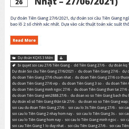
Nhật – 27/06/2021)
26
Dự đoán Tiền Giang 27/6/2021, dự đoán soi cầu Tiền Giang ngày
bao lô 2 số chính xác nhất. Dựa vào các thuật toán xác suất thố
Read More
Dự đoán KQXS 3 Miền
,
,
bi quyet soi cau 27/6 Tiền Giang
dd Tiền Giang 27/6
dự đoán kq 
,
,
Dự đoán Soi cầu Tiền Giang 27/6/2021
du doan Tiền Giang 27/6
dự đ
,
du doan Tiền Giang 27/6 chuan nhat
du doan Tiền Giang 27/6 co thuo
,
,
du doan Tiền Giang 27/6 vip
du doan Tiền Giang 3 so
du doan Tiền 
,
du doan Tiền Giang minh ngoc 27/6
du doan Tiền Giang than tai 27/6
,
du doan Tiền Giang win2888 27/6
du doan xo so Tiền Giang bach thu 
,
dự đoán xổ số Tiền Giang thần tài 27/6
du doan xo so Tiền Giang wap.
,
,
soi cau du đoan Tiền Giang 27/6
soi cau lo 3s Tiền Giang 27/6
soi ca
,
,
soi cau lo Tiền Giang 2 nhay hom nay
soi cau lo Tiền Giang 3s
soi ca
,
,
soi cau lo Tiền Giang hom nay
soi cau lo Tiền Giang minh ngoc
soi c
,
,
soi cau Tiền Giang 1 lo duy nhat
soi cầu Tiền Giang 27/6
soi cau Tiền