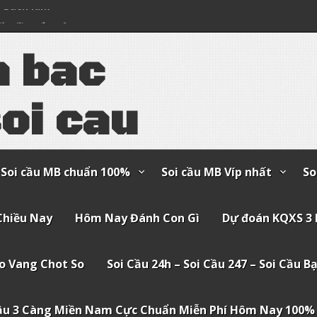
g Bach Kim
ố Miền Bắc Hôm Nay –
n
b
a
c
s
o
i
c
a
u
Soi cầu MB chuẩn 100%
Soi cầu MB Víp nhất
So
Chiều Nay
Hôm Nay Đánh Con Gì
Dự đoán KQXS 3
o Vang Chot So
Soi Cầu 24h – Soi Cầu 247 – Soi Cầu
ầu 3 Càng Miền Nam Cực Chuẩn Miễn Phí Hôm Nay 100%