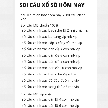
SOI CẦU XỔ SỐ HÔM NAY
cau vip mien bac hom nay – soi cau chinh
xac
Soi cầu MB chuẩn 100%
số cầu chính xác bạch thủ lô 2 nháy víp mb
số cầu chính xác ba càng víp mb víp
số cầu chính xác cặp 3 càng víp mb víp
số cầu chính xác dàn đề 4 con mb víp
số cầu chính xác dàn đề 6 con mb víp
số cầu chính xác dàn đề 8 con mb víp
số cầu chính xác dàn đề 10 con mb víp
số cầu chính xác bạch thủ đề mb víp
số cầu chính xác đề đầu đuôi mb víp
số cầu chính xác song thủ đề mb víp
Soi cầu MB Víp nhất
số cầu chính xác dàn lô 4 con mb víp
số cầu chính xác dàn lô 6 con mb víp