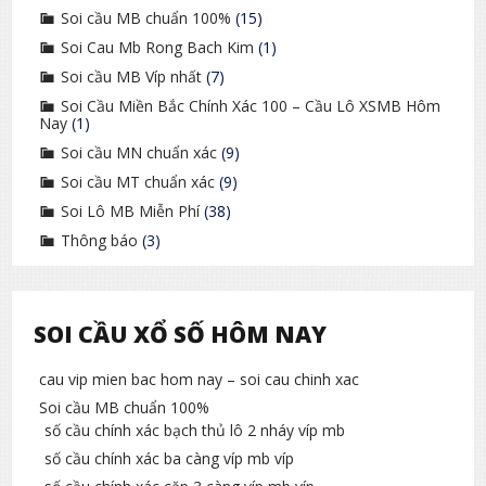
Soi cầu MB chuẩn 100%
(15)
Soi Cau Mb Rong Bach Kim
(1)
Soi cầu MB Víp nhất
(7)
Soi Cầu Miền Bắc Chính Xác 100 – Cầu Lô XSMB Hôm
Nay
(1)
Soi cầu MN chuẩn xác
(9)
Soi cầu MT chuẩn xác
(9)
Soi Lô MB Miễn Phí
(38)
Thông báo
(3)
SOI CẦU XỔ SỐ HÔM NAY
cau vip mien bac hom nay – soi cau chinh xac
Soi cầu MB chuẩn 100%
số cầu chính xác bạch thủ lô 2 nháy víp mb
số cầu chính xác ba càng víp mb víp