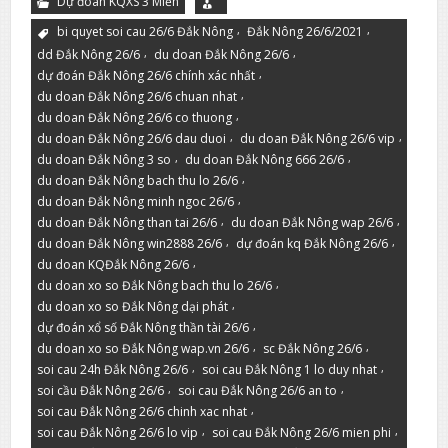
Dự đoán KQXS 3 Miền
,
,
bi quyet soi cau 26/6 Đắk Nông
Đắk Nông 26/6/2021
,
,
dd Đắk Nông 26/6
du doan Đắk Nông 26/6
,
dự đoán Đắk Nông 26/6 chính xác nhất
,
du doan Đắk Nông 26/6 chuan nhat
,
du doan Đắk Nông 26/6 co thuong
,
,
du doan Đắk Nông 26/6 dau duoi
du doan Đắk Nông 26/6 vip
,
,
du doan Đắk Nông 3 so
du doan Đắk Nông 666 26/6
,
du doan Đắk Nông bach thu lo 26/6
,
du doan Đắk Nông minh ngoc 26/6
,
,
du doan Đắk Nông than tai 26/6
du doan Đắk Nông wap 26/6
,
,
du doan Đắk Nông win2888 26/6
dự đoán kq Đắk Nông 26/6
,
du doan KQĐắk Nông 26/6
,
du doan xo so Đắk Nông bach thu lo 26/6
,
du doan xo so Đắk Nông dại phát
,
dự đoán xổ số Đắk Nông thần tài 26/6
,
,
du doan xo so Đắk Nông wap.vn 26/6
sc Đắk Nông 26/6
,
,
soi cau 24h Đắk Nông 26/6
soi cau Đắk Nông 1 lo duy nhat
,
,
soi cầu Đắk Nông 26/6
soi cau Đắk Nông 26/6 an to
,
soi cau Đắk Nông 26/6 chinh xac nhat
,
,
soi cau Đắk Nông 26/6 lo vip
soi cau Đắk Nông 26/6 mien phi