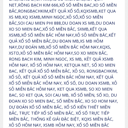
NET,RỒNG BẠCH KIM 666,XỔ SỐ MIỀN BAC,XO SỐ MIỀN
BẮC,RONGBẠCHKIM,KẾT QUẢ XỔ SỐ,KQXSMB,KET QUA
XS MB,KQ XSMB,MINH NGỌC,XÔ SỐ,XỔ SO MIỀN
BẮC,SOI CAU MIEN PHI 888,DU DOAN XS MB,DU DOAN
XO SO MIEN BAC,XỔ SỐ MIỀN BẮC, SXMB,KẾT QUA
XSMB,XỔ SỐ MIÊN BẮC HÔM NAY,XÔ SÔ MIÊN BĂC,KẾT
QUẢ XỔ SỐ MIỀN BẮC,DU ĐOAN MB,XS MB HÔM
NAY,DỰ ĐOÁN MB,XỔ SỐ MIỀN BẮC HÔM NAY,KQXS,
XSTD,XÔ SỐ MIỀN BẮC HÔM NAY,SO XO MIEN BẮC,
RONG BACH KIM, MINH NGOC, XS MB, KÊT QUẢ XSMB
HÔM NAY, XỔ SỐ HÔM NAY, KETQUA NET, SỐ XO MIEN
BAC, KẾT QUẢ XỔ SỐ MIÊN BẮC, XÔ SO, RONGBACHKIM,
XỔ SÔ, KẾT QUẢ XỔ SỐ MIỀN BẮC HÔM NAY, KẾT QUẢ
XỔ SỐ MIÊN BẮC HÔM NAY, XỔ SỐ, DU DOAN XSMB, XÔ
SÔ MIÊN BĂC HÔM NAY, KET QUA XSMB, SO XO MIEN
BAC, SO KET QUA, SOI CAU MB, XỔ SỐ MIỀN, SỐ XO, DU
ĐOAN XO SO MIEN BAC, SỐ MIỀN BẮC, XO SO HOM NAY,
DỰ ĐOÁN XỔ SỐ MIỀN BẮC, XỔ SỐ KIẾN THIẾT MIỀN
BẮC, TRỰC TIẾP XỔ SỐ MIỀN BẮC, XỔ SỐ TRỰC TIẾP
MIỀN BẮC, THỐNG KÊ GIẢI ĐẶC BIỆT, KQXS MIỀN BẮC,
XÔ SỐ HÔM NAY, XSMB HÔM NAY, XỔ SỐ MIỀN BẮC