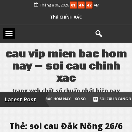
Skip
Miễn Phí Hôm Nay 100%
Tháng 8 06, 2026
01
44
42
AM
to
content
Soi Cầu 24h – Soi Cầu 247 – Soi Cầu Bạch
Thủ CHÍNH XÁC
Soi Cau Mb Rong Bach Kim
Giờ Vàng Chốt Số Miền Bắc Hôm Nay –
Xổ Số 666
c
a
u
v
i
p
m
i
e
n
b
a
c
h
o
m
n
a
y
–
s
o
i
c
a
u
c
h
i
n
h
x
a
c
t
r
a
n
g
w
e
b
c
h
ố
t
s
ố
c
h
u
ẩ
n
n
h
ấ
t
h
i
ệ
n
n
a
y
Latest Post
H THỦ MIỀN BẮC HÔM NAY – XỔ SỐ
SOI CẦU 3 CÀNG 3 MIỀN TỶ LỆ
Thẻ:
soi cau Đắk Nông 26/6