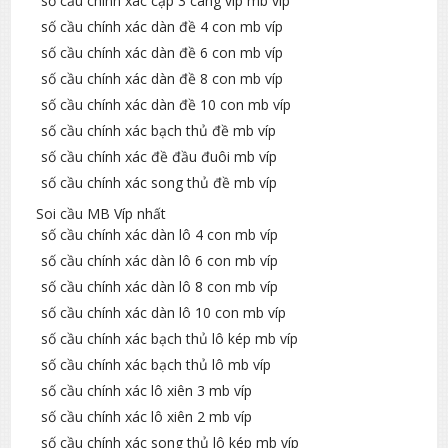
số cầu chính xác cặp 3 càng víp mb víp
số cầu chính xác dàn đề 4 con mb víp
số cầu chính xác dàn đề 6 con mb víp
số cầu chính xác dàn đề 8 con mb víp
số cầu chính xác dàn đề 10 con mb víp
số cầu chính xác bạch thủ đề mb víp
số cầu chính xác đề đầu đuôi mb víp
số cầu chính xác song thủ đề mb víp
Soi cầu MB Víp nhất
số cầu chính xác dàn lô 4 con mb víp
số cầu chính xác dàn lô 6 con mb víp
số cầu chính xác dàn lô 8 con mb víp
số cầu chính xác dàn lô 10 con mb víp
số cầu chính xác bạch thủ lô kép mb víp
số cầu chính xác bạch thủ lô mb víp
số cầu chính xác lô xiên 3 mb víp
số cầu chính xác lô xiên 2 mb víp
số cầu chính xác song thủ lô kép mb víp