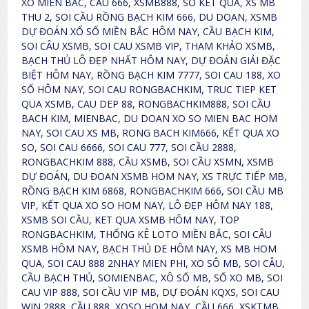
XÔ MIÊN BẮC, CAU 666, XSMB888, SỔ KET QUẢ, XS MB
THU 2, SOI CẦU RỒNG BẠCH KIM 666, DU DOAN, XSMB
DỰ ĐOÁN XỔ SỐ MIỀN BẮC HÔM NAY, CẦU BẠCH KIM,
SOI CÂU XSMB, SOI CAU XSMB VIP, THAM KHẢO XSMB,
BẠCH THỦ LÔ ĐẸP NHẤT HÔM NAY, DỰ ĐOÁN GIẢI ĐẶC
BIỆT HÔM NAY, RỒNG BẠCH KIM 7777, SOI CAU 188, XO
SỐ HÔM NAY, SOI CAU RONGBACHKIM, TRUC TIEP KET
QUA XSMB, CAU DEP 88, RONGBACHKIM888, SOI CẦU
BACH KIM, MIENBAC, DU DOAN XO SO MIEN BAC HOM
NAY, SOI CAU XS MB, RONG BACH KIM666, KẾT QUA XO
SO, SOI CAU 6666, SOI CAU 777, SOI CẦU 2888,
RONGBACHKIM 888, CẦU XSMB, SOI CẦU XSMN, XSMB
DỰ ĐOÁN, DU ĐOAN XSMB HOM NAY, XS TRỰC TIẾP MB,
RỒNG BẠCH KIM 6868, RONGBACHKIM 666, SOI CẦU MB
VIP, KẾT QUA XO SO HOM NAY, LÔ ĐẸP HÔM NAY 188,
XSMB SOI CẦU, KET QUA XSMB HÔM NAY, TOP
RONGBACHKIM, THỐNG KÊ LOTO MIỀN BẮC, SOI CÂU
XSMB HÔM NAY, BẠCH THỦ DE HÔM NAY, XS MB HOM
QUA, SOI CAU 888 2NHAY MIEN PHI, XO SÔ MB, SOI CÂU,
CẦU BẠCH THỦ, SOMIENBAC, XÔ SỐ MB, SỐ XO MB, SOI
CAU VIP 888, SOI CẦU VIP MB, DỰ ĐOÁN KQXS, SOI CAU
WIN 2888, CẦU 888, XOSO HOM NAY, CẦU 666, XSKTMB