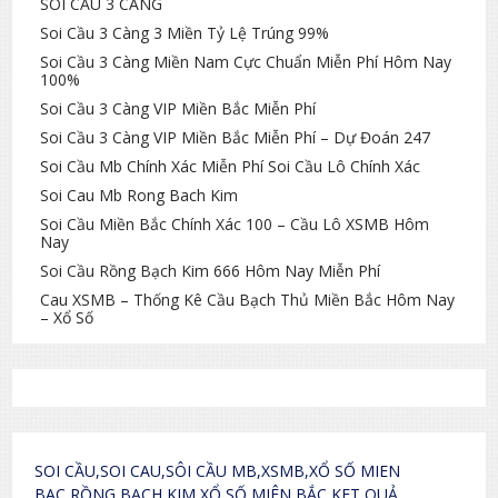
SOI CẦU 3 CÀNG
Soi Cầu 3 Càng 3 Miền Tỷ Lệ Trúng 99%
Soi Cầu 3 Càng Miền Nam Cực Chuẩn Miễn Phí Hôm Nay
100%
Soi Cầu 3 Càng VIP Miền Bắc Miễn Phí
Soi Cầu 3 Càng VIP Miền Bắc Miễn Phí – Dự Đoán 247
Soi Cầu Mb Chính Xác Miễn Phí Soi Cầu Lô Chính Xác
Soi Cau Mb Rong Bach Kim
Soi Cầu Miền Bắc Chính Xác 100 – Cầu Lô XSMB Hôm
Nay
Soi Cầu Rồng Bạch Kim 666 Hôm Nay Miễn Phí
Cau XSMB – Thống Kê Cầu Bạch Thủ Miền Bắc Hôm Nay
– Xổ Số
SOI CẦU,SOI CAU,SÔI CẦU MB,XSMB,XỔ SỐ MIEN
BAC,RỒNG BẠCH KIM,XỔ SỐ MIÊN BẮC,KET QUẢ