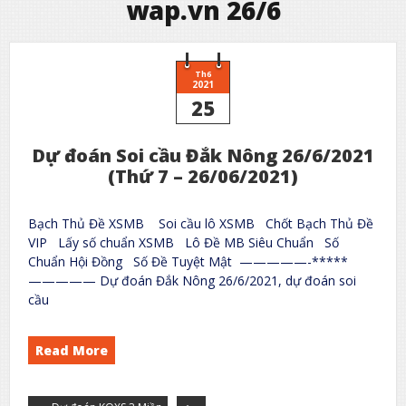
wap.vn 26/6
Th6
2021
25
Dự đoán Soi cầu Đắk Nông 26/6/2021
(Thứ 7 – 26/06/2021)
Bạch Thủ Đề XSMB Soi cầu lô XSMB Chốt Bạch Thủ Đề
VIP Lấy số chuẩn XSMB Lô Đề MB Siêu Chuẩn Số
Chuẩn Hội Đồng Số Đề Tuyệt Mật —————-*****
————— Dự đoán Đắk Nông 26/6/2021, dự đoán soi
cầu
Read More