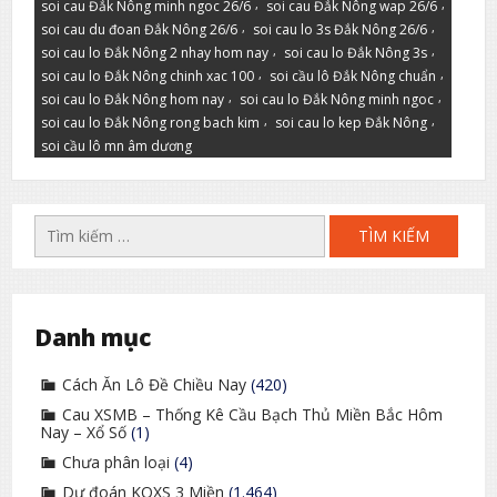
,
,
soi cau Đắk Nông minh ngoc 26/6
soi cau Đắk Nông wap 26/6
,
,
soi cau du đoan Đắk Nông 26/6
soi cau lo 3s Đắk Nông 26/6
,
,
soi cau lo Đắk Nông 2 nhay hom nay
soi cau lo Đắk Nông 3s
,
,
soi cau lo Đắk Nông chinh xac 100
soi cầu lô Đắk Nông chuẩn
,
,
soi cau lo Đắk Nông hom nay
soi cau lo Đắk Nông minh ngoc
,
,
soi cau lo Đắk Nông rong bach kim
soi cau lo kep Đắk Nông
soi cầu lô mn âm dương
Tìm
kiếm
cho:
Danh mục
Cách Ăn Lô Đề Chiều Nay
(420)
Cau XSMB – Thống Kê Cầu Bạch Thủ Miền Bắc Hôm
Nay – Xổ Số
(1)
Chưa phân loại
(4)
Dự đoán KQXS 3 Miền
(1.464)