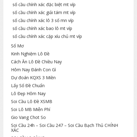
số cầu chính xác đặc biệt mt víp
số cầu chính xác giải tám mt víp
số cầu chính xác lô 3 số mn víp
số cầu chính xác bao lô mt víp
số cầu chính xác cặp xíu chủ mt víp
Sổ Mơ
Kinh Nghiệm Lô Đề
Cách Ăn Lô Đề Chiều Nay
Hôm Nay Đánh Con Gì
Dự đoán KQXS 3 Miền
Lấy Số Đề Chuẩn
Lô Đẹp Hôm Nay
Soi Cầu Lô Đề XSMB
Soi Lô MB Miễn Phí
Gio Vang Chot So
Soi Cầu 24h – Soi Cầu 247 – Soi Cầu Bạch Thủ CHÍNH
XÁC