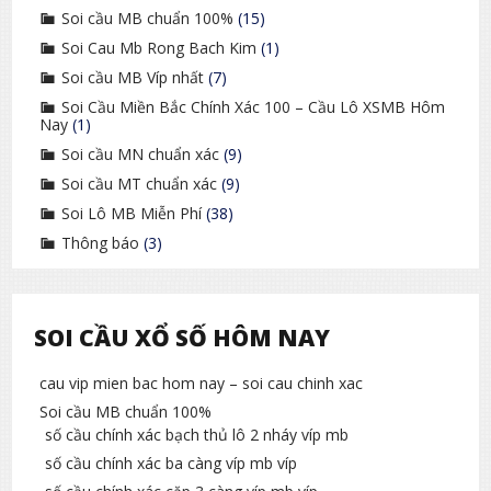
Soi cầu MB chuẩn 100%
(15)
Soi Cau Mb Rong Bach Kim
(1)
Soi cầu MB Víp nhất
(7)
Soi Cầu Miền Bắc Chính Xác 100 – Cầu Lô XSMB Hôm
Nay
(1)
Soi cầu MN chuẩn xác
(9)
Soi cầu MT chuẩn xác
(9)
Soi Lô MB Miễn Phí
(38)
Thông báo
(3)
SOI CẦU XỔ SỐ HÔM NAY
cau vip mien bac hom nay – soi cau chinh xac
Soi cầu MB chuẩn 100%
số cầu chính xác bạch thủ lô 2 nháy víp mb
số cầu chính xác ba càng víp mb víp