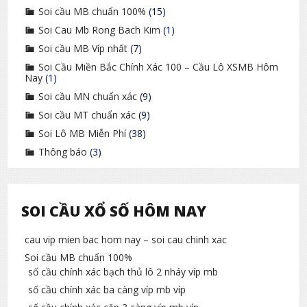
Soi cầu MB chuẩn 100%
(15)
Soi Cau Mb Rong Bach Kim
(1)
Soi cầu MB Víp nhất
(7)
Soi Cầu Miền Bắc Chính Xác 100 – Cầu Lô XSMB Hôm
Nay
(1)
Soi cầu MN chuẩn xác
(9)
Soi cầu MT chuẩn xác
(9)
Soi Lô MB Miễn Phí
(38)
Thông báo
(3)
SOI CẦU XỔ SỐ HÔM NAY
cau vip mien bac hom nay – soi cau chinh xac
Soi cầu MB chuẩn 100%
số cầu chính xác bạch thủ lô 2 nháy víp mb
số cầu chính xác ba càng víp mb víp