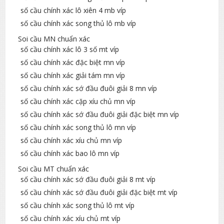
số cầu chính xác lô xiên 4 mb víp
số cầu chính xác song thủ lô mb víp
Soi cầu MN chuẩn xác
số cầu chính xác lô 3 số mt víp
số cầu chính xác đặc biệt mn víp
số cầu chính xác giải tám mn víp
số cầu chính xác sớ đầu đuôi giải 8 mn víp
số cầu chính xác cặp xíu chủ mn víp
số cầu chính xác sớ đầu đuôi giải đặc biệt mn víp
số cầu chính xác song thủ lô mn víp
số cầu chính xác xíu chủ mn víp
số cầu chính xác bao lô mn víp
Soi cầu MT chuẩn xác
số cầu chính xác sớ đầu đuôi giải 8 mt víp
số cầu chính xác sớ đầu đuôi giải đặc biệt mt víp
số cầu chính xác song thủ lô mt víp
số cầu chính xác xíu chủ mt víp