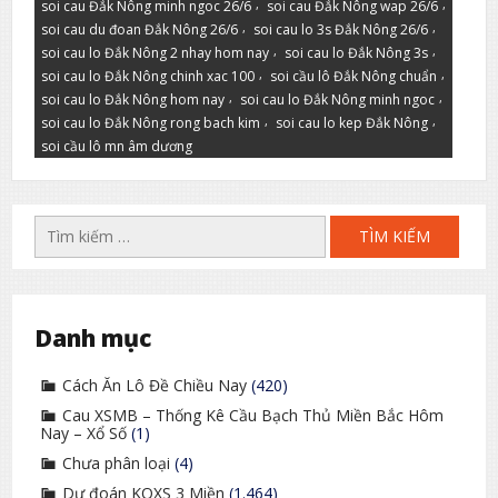
,
,
soi cau Đắk Nông minh ngoc 26/6
soi cau Đắk Nông wap 26/6
,
,
soi cau du đoan Đắk Nông 26/6
soi cau lo 3s Đắk Nông 26/6
,
,
soi cau lo Đắk Nông 2 nhay hom nay
soi cau lo Đắk Nông 3s
,
,
soi cau lo Đắk Nông chinh xac 100
soi cầu lô Đắk Nông chuẩn
,
,
soi cau lo Đắk Nông hom nay
soi cau lo Đắk Nông minh ngoc
,
,
soi cau lo Đắk Nông rong bach kim
soi cau lo kep Đắk Nông
soi cầu lô mn âm dương
Tìm
kiếm
cho:
Danh mục
Cách Ăn Lô Đề Chiều Nay
(420)
Cau XSMB – Thống Kê Cầu Bạch Thủ Miền Bắc Hôm
Nay – Xổ Số
(1)
Chưa phân loại
(4)
Dự đoán KQXS 3 Miền
(1.464)