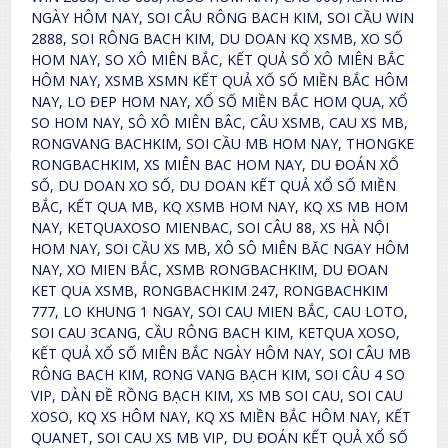
NGÀY HÔM NAY, SOI CÂU RÔNG BACH KIM, SOI CẦU WIN
2888, SOI RÔNG BACH KIM, DU DOAN KQ XSMB, XO SỐ
HOM NAY, SO XÔ MIÊN BẮC, KẾT QUẢ SỔ XÔ MIÊN BẮC
HÔM NAY, XSMB XSMN KẾT QUẢ XỐ SỐ MIỀN BẮC HÔM
NAY, LO ĐEP HOM NAY, XỔ SỐ MIỀN BẮC HOM QUA, XỔ
SO HOM NAY, SÔ XÔ MIÊN BÂC, CÂU XSMB, CAU XS MB,
RONGVANG BACHKIM, SOI CẦU MB HOM NAY, THONGKE
RONGBACHKIM, XS MIÊN BAC HOM NAY, DU ĐOÁN XỔ
SỐ, DU DOAN XO SỐ, DU DOAN KẾT QUẢ XỔ SỐ MIỀN
BẮC, KẾT QUA MB, KQ XSMB HOM NAY, KQ XS MB HOM
NAY, KETQUAXOSO MIENBAC, SOI CÂU 88, XS HÀ NỘI
HOM NAY, SOI CẦU XS MB, XÔ SÔ MIÊN BĂC NGAY HÔM
NAY, XO MIEN BẮC, XSMB RONGBACHKIM, DU ĐOAN
KET QUA XSMB, RONGBACHKIM 247, RONGBACHKIM
777, LO KHUNG 1 NGAY, SOI CAU MIEN BẮC, CAU LOTO,
SOI CAU 3CANG, CẦU RÔNG BACH KIM, KETQUA XOSO,
KẾT QUẢ XỔ SỐ MIÊN BẮC NGÀY HÔM NAY, SOI CÂU MB
RÔNG BACH KIM, RONG VANG BẠCH KIM, SOI CÂU 4 SO
VIP, DÀN ĐỀ RỒNG BẠCH KIM, XS MB SOI CAU, SOI CAU
XOSO, KQ XS HÔM NAY, KQ XS MIỀN BẮC HÔM NAY, KẾT
QUANET, SOI CAU XS MB VIP, DU ĐOÁN KẾT QUẢ XỔ SỐ