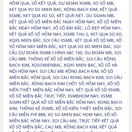
HÔM QUA, SỔ KẾT QUẢ, DỰ ĐOÁN XSMB, XO SỐ MB,
KET QUA XO SO MIEN BAC, RÔNG BACH KIM, KẾT QUẢ
XSMB, KET QUA XO SO, KẾT QUẢ NET, DU DOAN MB,
KẾT QUẢ XỔ SỐ MIỀN BẮC NGÀY HÔM NAY, XỔ SỐ MIỀN
BẮC NGÀY HÔM NAY, XỔ SỐ ĐÀI BẮC, LÔ ĐẸP HÔM NAY,
KẾT QUẢ XỔ SỐ HÔM NAY, XSMB THU 2, KET QUA SO XO,
KQXS MIEN BẮC, SOI CẦU XSMB, KẾT QUẢ XỔ SỐ MB, XÔ
SỐ HÔM NAY MIỀN BẮC, KET QUA SO XO MIEN BAC, SOI
CẦU DỰ ĐOÁN XSMB CHÍNH XÁC 100, DU ĐOÁN MB, SOI
CẦU 888, THỐNG KÊ XỔ SỐ MIỀN BẮC, SOI CẦU RỒNG
BẠCH KIM, XOSOMIENBAC, KQXS MIEN BAC, XỔ SỐ HÀ
NỘI HÔM NAY, SOI CẦU MB RỒNG BẠCH KIM, XỔ SỐ
MIỀN BẮC HÔM QUẢ, SOI CAU RONG BẠCH KIM, SOI CẦU
MIỀN BẮC, RỒNG BẠCH KIM CHỐT SỐ HÔM NAY, XỔ SỐ
KIẾN THIẾT MIỀN BẮC HÔM NAY, KẾT QUẢ XỔ SỐ XSMB,
XỔ SỐ MIỀN BẮC TRỰC TIẾP, XSMBHOM NAY, XSMB
XSMN KẾT QUẢ XỔ SỐ MIỀN BẮC HÔM NAY, RONG BẠCH
KIM, THỐNG KÊ XSMB, XỔ SỐ KIẾN THIẾT MIÊN BẮC, SOI
CẦU MIỄN PHÍ 888, XO SO MIEN BAC HOM NAY, SỔ XÔ
MIÊN BẮC HÔM NAY, SOI CẦU 666, TRỰC TIẾP KẾT QUẢ
XỔ SỐ MIỀN BẮC, CAU MB, RÔNG BẠCH KIM, KẾT QUẢ