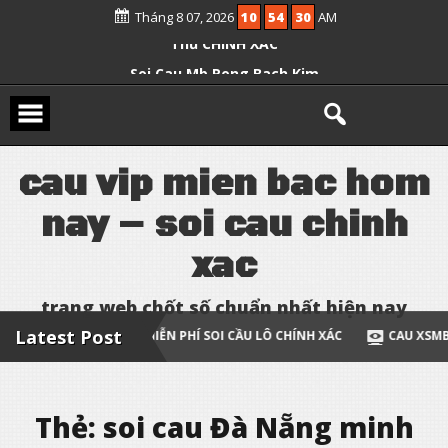
Skip
Tháng 8 07, 2026
10
54
31
AM
to
Soi Cầu 24h – Soi Cầu 247 – Soi Cầu Bạch
content
Thủ CHÍNH XÁC
Soi Cau Mb Rong Bach Kim
Giờ Vàng Chốt Số Miền Bắc Hôm Nay –
Xổ Số 666
c
a
u
v
i
p
m
i
e
n
b
a
c
h
o
m
n
a
y
–
s
o
i
c
a
u
c
h
i
n
h
x
a
c
t
r
a
n
g
w
e
b
c
h
ố
t
s
ố
c
h
u
ẩ
n
n
h
ấ
t
h
i
ệ
n
n
a
y
Latest Post
HÍNH XÁC MIỄN PHÍ SOI CẦU LÔ CHÍNH XÁC
CAU XSMB – THỐNG KÊ
Thẻ:
soi cau Đà Nẵng minh