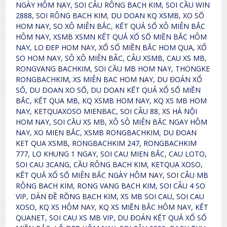
NGÀY HÔM NAY, SOI CÂU RÔNG BACH KIM, SOI CẦU WIN
2888, SOI RÔNG BACH KIM, DU DOAN KQ XSMB, XO SỐ
HOM NAY, SO XÔ MIÊN BẮC, KẾT QUẢ SỔ XÔ MIÊN BẮC
HÔM NAY, XSMB XSMN KẾT QUẢ XỐ SỐ MIỀN BẮC HÔM
NAY, LO ĐEP HOM NAY, XỔ SỐ MIỀN BẮC HOM QUA, XỔ
SO HOM NAY, SÔ XÔ MIÊN BÂC, CÂU XSMB, CAU XS MB,
RONGVANG BACHKIM, SOI CẦU MB HOM NAY, THONGKE
RONGBACHKIM, XS MIÊN BAC HOM NAY, DU ĐOÁN XỔ
SỐ, DU DOAN XO SỐ, DU DOAN KẾT QUẢ XỔ SỐ MIỀN
BẮC, KẾT QUA MB, KQ XSMB HOM NAY, KQ XS MB HOM
NAY, KETQUAXOSO MIENBAC, SOI CÂU 88, XS HÀ NỘI
HOM NAY, SOI CẦU XS MB, XÔ SÔ MIÊN BĂC NGAY HÔM
NAY, XO MIEN BẮC, XSMB RONGBACHKIM, DU ĐOAN
KET QUA XSMB, RONGBACHKIM 247, RONGBACHKIM
777, LO KHUNG 1 NGAY, SOI CAU MIEN BẮC, CAU LOTO,
SOI CAU 3CANG, CẦU RÔNG BACH KIM, KETQUA XOSO,
KẾT QUẢ XỔ SỐ MIÊN BẮC NGÀY HÔM NAY, SOI CÂU MB
RÔNG BACH KIM, RONG VANG BẠCH KIM, SOI CÂU 4 SO
VIP, DÀN ĐỀ RỒNG BẠCH KIM, XS MB SOI CAU, SOI CAU
XOSO, KQ XS HÔM NAY, KQ XS MIỀN BẮC HÔM NAY, KẾT
QUANET, SOI CAU XS MB VIP, DU ĐOÁN KẾT QUẢ XỔ SỐ