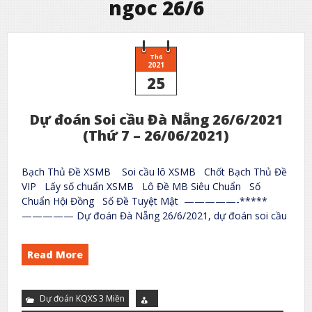
ngoc 26/6
Th6
2021
25
Dự đoán Soi cầu Đà Nẵng 26/6/2021
(Thứ 7 – 26/06/2021)
Bạch Thủ Đề XSMB Soi cầu lô XSMB Chốt Bạch Thủ Đề
VIP Lấy số chuẩn XSMB Lô Đề MB Siêu Chuẩn Số
Chuẩn Hội Đồng Số Đề Tuyệt Mật —————-*****
————— Dự đoán Đà Nẵng 26/6/2021, dự đoán soi cầu
Read More
Dự đoán KQXS 3 Miền