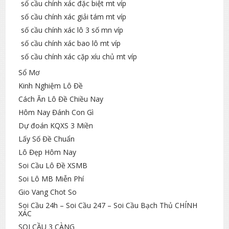
số cầu chính xác đặc biệt mt víp
số cầu chính xác giải tám mt víp
số cầu chính xác lô 3 số mn víp
số cầu chính xác bao lô mt víp
số cầu chính xác cặp xíu chủ mt víp
Sổ Mơ
Kinh Nghiệm Lô Đề
Cách Ăn Lô Đề Chiều Nay
Hôm Nay Đánh Con Gì
Dự đoán KQXS 3 Miền
Lấy Số Đề Chuẩn
Lô Đẹp Hôm Nay
Soi Cầu Lô Đề XSMB
Soi Lô MB Miễn Phí
Gio Vang Chot So
Soi Cầu 24h – Soi Cầu 247 – Soi Cầu Bạch Thủ CHÍNH
XÁC
SOI CẦU 3 CÀNG