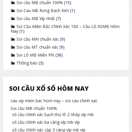
Soi cầu MB chuẩn 100%
(15)
Soi Cau Mb Rong Bach Kim
(1)
Soi cầu MB Víp nhất
(7)
Soi Cầu Miền Bắc Chính Xác 100 – Cầu Lô XSMB Hôm
Nay
(1)
Soi cầu MN chuẩn xác
(9)
Soi cầu MT chuẩn xác
(9)
Soi Lô MB Miễn Phí
(38)
Thông báo
(3)
SOI CẦU XỔ SỐ HÔM NAY
cau vip mien bac hom nay – soi cau chinh xac
Soi cầu MB chuẩn 100%
số cầu chính xác bạch thủ lô 2 nháy víp mb
số cầu chính xác ba càng víp mb víp
số cầu chính xác cặp 3 càng víp mb víp