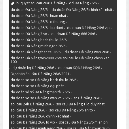
,
,
bi quyet soi cau 26/6 Đà Nẵng
dd Đà Nẵng 26/6
,
,
du doan Đà Nẵng 26/6
dự đoán Đà Nẵng 26/6 chính xác nhất
,
du doan Đà Nẵng 26/6 chuan nhat
,
du doan Đà Nẵng 26/6 co thuong
,
,
du doan Đà Nẵng 26/6 dau duoi
du doan Đà Nẵng 26/6 vip
,
,
du doan Đà Nẵng 3 so
du doan Đà Nẵng 666 26/6
,
du doan Đà Nẵng bach thu lo 26/6
,
du doan Đà Nẵng minh ngoc 26/6
,
,
du doan Đà Nẵng than tai 26/6
du doan Đà Nẵng wap 26/6
du doan Đà Nẵng win2888 26/6 soi cau lo Đà Nẵng chinh xac
100
,
,
,
dự đoán kq Đà Nẵng 26/6
du doan KQĐà Nẵng 26/6
,
Dự đoán Soi cầu Đà Nẵng 26/6/2021
,
du doan xo so Đà Nẵng bach thu lo 26/6
,
du doan xo so Đà Nẵng dại phát
,
dự đoán xổ số Đà Nẵng thần tài 26/6
,
,
du doan xo so Đà Nẵng wap.vn 26/6
sc Đà Nẵng 26/6
,
,
soi cau 24h Đà Nẵng 26/6
soi cau Đà Nẵng 1 lo duy nhat
,
,
soi cầu Đà Nẵng 26/6
soi cau Đà Nẵng 26/6 an to
,
soi cau Đà Nẵng 26/6 chinh xac nhat
,
,
soi cau Đà Nẵng 26/6 lo vip
soi cau Đà Nẵng 26/6 mien phi
,
,
soi cau Đà Nẵng minh ngoc 26/6
soi cau Đà Nẵng wap 26/6