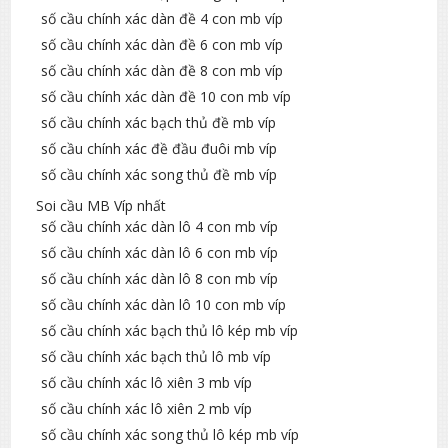
số cầu chính xác dàn đề 4 con mb víp
số cầu chính xác dàn đề 6 con mb víp
số cầu chính xác dàn đề 8 con mb víp
số cầu chính xác dàn đề 10 con mb víp
số cầu chính xác bạch thủ đề mb víp
số cầu chính xác đề đầu đuôi mb víp
số cầu chính xác song thủ đề mb víp
Soi cầu MB Víp nhất
số cầu chính xác dàn lô 4 con mb víp
số cầu chính xác dàn lô 6 con mb víp
số cầu chính xác dàn lô 8 con mb víp
số cầu chính xác dàn lô 10 con mb víp
số cầu chính xác bạch thủ lô kép mb víp
số cầu chính xác bạch thủ lô mb víp
số cầu chính xác lô xiên 3 mb víp
số cầu chính xác lô xiên 2 mb víp
số cầu chính xác song thủ lô kép mb víp