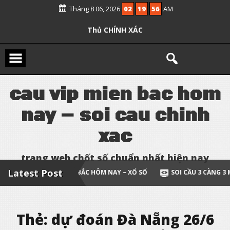
Skip
Miễn Phí Hôm Nay 100%
Tháng 8 06, 2026
02
19
57
AM
to
content
Soi Cầu 24h – Soi Cầu 247 – Soi Cầu Bạch
Thủ CHÍNH XÁC
Soi Cau Mb Rong Bach Kim
Giờ Vàng Chốt Số Miền Bắc Hôm Nay –
Xổ Số 666
c
a
u
v
i
p
m
i
e
n
b
a
c
h
o
m
n
a
y
–
s
o
i
c
a
u
c
h
i
n
h
x
a
c
t
r
a
n
g
w
e
b
c
h
ố
t
s
ố
c
h
u
ẩ
n
n
h
ấ
t
h
i
ệ
n
n
a
y
Latest Post
 THỦ MIỀN BẮC HÔM NAY – XỔ SỐ
SOI CẦU 3 CÀNG 3 MIỀN TỶ LỆ T
Thẻ:
dự đoán Đà Nẵng 26/6