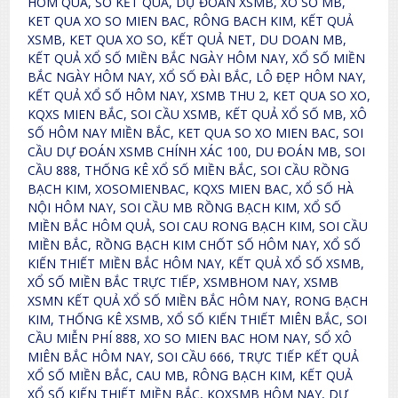
HÔM QUA, SỔ KẾT QUẢ, DỰ ĐOÁN XSMB, XO SỐ MB,
KET QUA XO SO MIEN BAC, RÔNG BACH KIM, KẾT QUẢ
XSMB, KET QUA XO SO, KẾT QUẢ NET, DU DOAN MB,
KẾT QUẢ XỔ SỐ MIỀN BẮC NGÀY HÔM NAY, XỔ SỐ MIỀN
BẮC NGÀY HÔM NAY, XỔ SỐ ĐÀI BẮC, LÔ ĐẸP HÔM NAY,
KẾT QUẢ XỔ SỐ HÔM NAY, XSMB THU 2, KET QUA SO XO,
KQXS MIEN BẮC, SOI CẦU XSMB, KẾT QUẢ XỔ SỐ MB, XÔ
SỐ HÔM NAY MIỀN BẮC, KET QUA SO XO MIEN BAC, SOI
CẦU DỰ ĐOÁN XSMB CHÍNH XÁC 100, DU ĐOÁN MB, SOI
CẦU 888, THỐNG KÊ XỔ SỐ MIỀN BẮC, SOI CẦU RỒNG
BẠCH KIM, XOSOMIENBAC, KQXS MIEN BAC, XỔ SỐ HÀ
NỘI HÔM NAY, SOI CẦU MB RỒNG BẠCH KIM, XỔ SỐ
MIỀN BẮC HÔM QUẢ, SOI CAU RONG BẠCH KIM, SOI CẦU
MIỀN BẮC, RỒNG BẠCH KIM CHỐT SỐ HÔM NAY, XỔ SỐ
KIẾN THIẾT MIỀN BẮC HÔM NAY, KẾT QUẢ XỔ SỐ XSMB,
XỔ SỐ MIỀN BẮC TRỰC TIẾP, XSMBHOM NAY, XSMB
XSMN KẾT QUẢ XỔ SỐ MIỀN BẮC HÔM NAY, RONG BẠCH
KIM, THỐNG KÊ XSMB, XỔ SỐ KIẾN THIẾT MIÊN BẮC, SOI
CẦU MIỄN PHÍ 888, XO SO MIEN BAC HOM NAY, SỔ XÔ
MIÊN BẮC HÔM NAY, SOI CẦU 666, TRỰC TIẾP KẾT QUẢ
XỔ SỐ MIỀN BẮC, CAU MB, RÔNG BẠCH KIM, KẾT QUẢ
XỔ SỐ KIẾN THIẾT MIỀN BẮC, KQXSMB HÔM NAY, DỰ