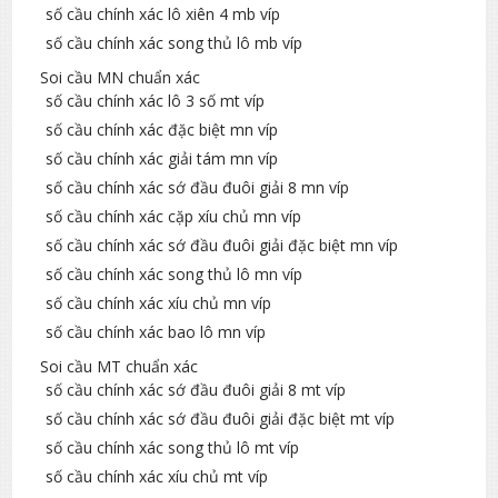
số cầu chính xác lô xiên 4 mb víp
số cầu chính xác song thủ lô mb víp
Soi cầu MN chuẩn xác
số cầu chính xác lô 3 số mt víp
số cầu chính xác đặc biệt mn víp
số cầu chính xác giải tám mn víp
số cầu chính xác sớ đầu đuôi giải 8 mn víp
số cầu chính xác cặp xíu chủ mn víp
số cầu chính xác sớ đầu đuôi giải đặc biệt mn víp
số cầu chính xác song thủ lô mn víp
số cầu chính xác xíu chủ mn víp
số cầu chính xác bao lô mn víp
Soi cầu MT chuẩn xác
số cầu chính xác sớ đầu đuôi giải 8 mt víp
số cầu chính xác sớ đầu đuôi giải đặc biệt mt víp
số cầu chính xác song thủ lô mt víp
số cầu chính xác xíu chủ mt víp