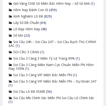
Giờ Vàng Chốt Số Miền Bắc Hôm Nay – Xổ Số 666
(1)
Hôm Nay Đánh Con Gì
(459)
Kinh Nghiệm Lô Đề
(829)
Lấy Số Đề Chuẩn
(64)
Lô Đẹp Hôm Nay
(48)
Sổ Mơ
(23)
Soi Cầu 24h – Soi Cầu 247 – Soi Cầu Bạch Thủ CHÍNH
XÁC
(1)
SOI CẦU 3 CÀNG
(1)
Soi Cầu 3 Càng 3 Miền Tỷ Lệ Trúng 99%
(1)
Soi Cầu 3 Càng Miền Nam Cực Chuẩn Miễn Phí Hôm
Nay 100%
(1)
Soi Cầu 3 Càng VIP Miền Bắc Miễn Phí
(1)
Soi Cầu 3 Càng VIP Miền Bắc Miễn Phí – Dự Đoán 247
(1)
Soi Cầu Lô Đề XSMB
(56)
Soi Cầu Mb Chính Xác Miễn Phí Soi Cầu Lô Chính Xác
(1)