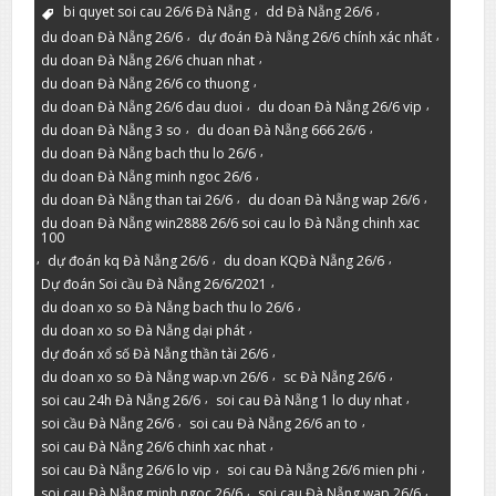
,
,
bi quyet soi cau 26/6 Đà Nẵng
dd Đà Nẵng 26/6
,
,
du doan Đà Nẵng 26/6
dự đoán Đà Nẵng 26/6 chính xác nhất
,
du doan Đà Nẵng 26/6 chuan nhat
,
du doan Đà Nẵng 26/6 co thuong
,
,
du doan Đà Nẵng 26/6 dau duoi
du doan Đà Nẵng 26/6 vip
,
,
du doan Đà Nẵng 3 so
du doan Đà Nẵng 666 26/6
,
du doan Đà Nẵng bach thu lo 26/6
,
du doan Đà Nẵng minh ngoc 26/6
,
,
du doan Đà Nẵng than tai 26/6
du doan Đà Nẵng wap 26/6
du doan Đà Nẵng win2888 26/6 soi cau lo Đà Nẵng chinh xac
100
,
,
,
dự đoán kq Đà Nẵng 26/6
du doan KQĐà Nẵng 26/6
,
Dự đoán Soi cầu Đà Nẵng 26/6/2021
,
du doan xo so Đà Nẵng bach thu lo 26/6
,
du doan xo so Đà Nẵng dại phát
,
dự đoán xổ số Đà Nẵng thần tài 26/6
,
,
du doan xo so Đà Nẵng wap.vn 26/6
sc Đà Nẵng 26/6
,
,
soi cau 24h Đà Nẵng 26/6
soi cau Đà Nẵng 1 lo duy nhat
,
,
soi cầu Đà Nẵng 26/6
soi cau Đà Nẵng 26/6 an to
,
soi cau Đà Nẵng 26/6 chinh xac nhat
,
,
soi cau Đà Nẵng 26/6 lo vip
soi cau Đà Nẵng 26/6 mien phi
,
,
soi cau Đà Nẵng minh ngoc 26/6
soi cau Đà Nẵng wap 26/6