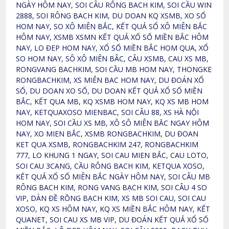
NGÀY HÔM NAY, SOI CÂU RÔNG BACH KIM, SOI CẦU WIN
2888, SOI RÔNG BACH KIM, DU DOAN KQ XSMB, XO SỐ
HOM NAY, SO XÔ MIÊN BẮC, KẾT QUẢ SỔ XÔ MIÊN BẮC
HÔM NAY, XSMB XSMN KẾT QUẢ XỐ SỐ MIỀN BẮC HÔM
NAY, LO ĐEP HOM NAY, XỔ SỐ MIỀN BẮC HOM QUA, XỔ
SO HOM NAY, SÔ XÔ MIÊN BÂC, CÂU XSMB, CAU XS MB,
RONGVANG BACHKIM, SOI CẦU MB HOM NAY, THONGKE
RONGBACHKIM, XS MIÊN BAC HOM NAY, DU ĐOÁN XỔ
SỐ, DU DOAN XO SỐ, DU DOAN KẾT QUẢ XỔ SỐ MIỀN
BẮC, KẾT QUA MB, KQ XSMB HOM NAY, KQ XS MB HOM
NAY, KETQUAXOSO MIENBAC, SOI CÂU 88, XS HÀ NỘI
HOM NAY, SOI CẦU XS MB, XÔ SÔ MIÊN BĂC NGAY HÔM
NAY, XO MIEN BẮC, XSMB RONGBACHKIM, DU ĐOAN
KET QUA XSMB, RONGBACHKIM 247, RONGBACHKIM
777, LO KHUNG 1 NGAY, SOI CAU MIEN BẮC, CAU LOTO,
SOI CAU 3CANG, CẦU RÔNG BACH KIM, KETQUA XOSO,
KẾT QUẢ XỔ SỐ MIÊN BẮC NGÀY HÔM NAY, SOI CÂU MB
RÔNG BACH KIM, RONG VANG BẠCH KIM, SOI CÂU 4 SO
VIP, DÀN ĐỀ RỒNG BẠCH KIM, XS MB SOI CAU, SOI CAU
XOSO, KQ XS HÔM NAY, KQ XS MIỀN BẮC HÔM NAY, KẾT
QUANET, SOI CAU XS MB VIP, DU ĐOÁN KẾT QUẢ XỔ SỐ