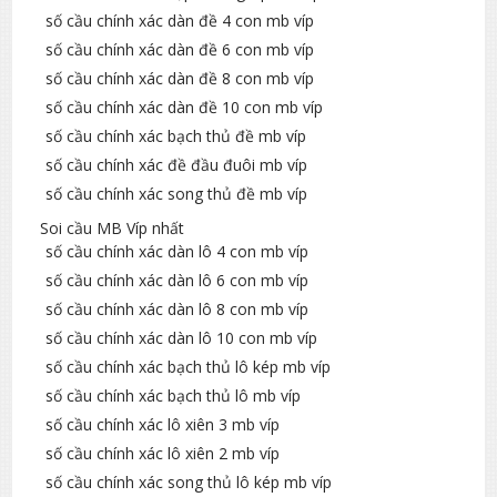
số cầu chính xác dàn đề 4 con mb víp
số cầu chính xác dàn đề 6 con mb víp
số cầu chính xác dàn đề 8 con mb víp
số cầu chính xác dàn đề 10 con mb víp
số cầu chính xác bạch thủ đề mb víp
số cầu chính xác đề đầu đuôi mb víp
số cầu chính xác song thủ đề mb víp
Soi cầu MB Víp nhất
số cầu chính xác dàn lô 4 con mb víp
số cầu chính xác dàn lô 6 con mb víp
số cầu chính xác dàn lô 8 con mb víp
số cầu chính xác dàn lô 10 con mb víp
số cầu chính xác bạch thủ lô kép mb víp
số cầu chính xác bạch thủ lô mb víp
số cầu chính xác lô xiên 3 mb víp
số cầu chính xác lô xiên 2 mb víp
số cầu chính xác song thủ lô kép mb víp