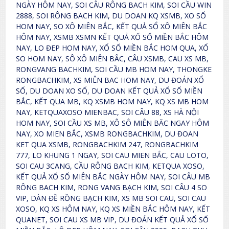
NGÀY HÔM NAY, SOI CÂU RÔNG BACH KIM, SOI CẦU WIN
2888, SOI RÔNG BACH KIM, DU DOAN KQ XSMB, XO SỐ
HOM NAY, SO XÔ MIÊN BẮC, KẾT QUẢ SỔ XÔ MIÊN BẮC
HÔM NAY, XSMB XSMN KẾT QUẢ XỐ SỐ MIỀN BẮC HÔM
NAY, LO ĐEP HOM NAY, XỔ SỐ MIỀN BẮC HOM QUA, XỔ
SO HOM NAY, SÔ XÔ MIÊN BÂC, CÂU XSMB, CAU XS MB,
RONGVANG BACHKIM, SOI CẦU MB HOM NAY, THONGKE
RONGBACHKIM, XS MIÊN BAC HOM NAY, DU ĐOÁN XỔ
SỐ, DU DOAN XO SỐ, DU DOAN KẾT QUẢ XỔ SỐ MIỀN
BẮC, KẾT QUA MB, KQ XSMB HOM NAY, KQ XS MB HOM
NAY, KETQUAXOSO MIENBAC, SOI CÂU 88, XS HÀ NỘI
HOM NAY, SOI CẦU XS MB, XÔ SÔ MIÊN BĂC NGAY HÔM
NAY, XO MIEN BẮC, XSMB RONGBACHKIM, DU ĐOAN
KET QUA XSMB, RONGBACHKIM 247, RONGBACHKIM
777, LO KHUNG 1 NGAY, SOI CAU MIEN BẮC, CAU LOTO,
SOI CAU 3CANG, CẦU RÔNG BACH KIM, KETQUA XOSO,
KẾT QUẢ XỔ SỐ MIÊN BẮC NGÀY HÔM NAY, SOI CÂU MB
RÔNG BACH KIM, RONG VANG BẠCH KIM, SOI CÂU 4 SO
VIP, DÀN ĐỀ RỒNG BẠCH KIM, XS MB SOI CAU, SOI CAU
XOSO, KQ XS HÔM NAY, KQ XS MIỀN BẮC HÔM NAY, KẾT
QUANET, SOI CAU XS MB VIP, DU ĐOÁN KẾT QUẢ XỔ SỐ