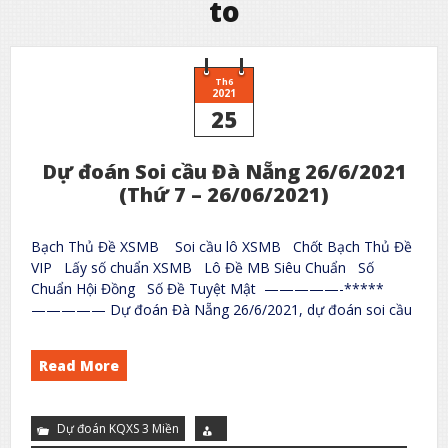
to
Th6
2021
25
Dự đoán Soi cầu Đà Nẵng 26/6/2021
(Thứ 7 – 26/06/2021)
Bạch Thủ Đề XSMB Soi cầu lô XSMB Chốt Bạch Thủ Đề
VIP Lấy số chuẩn XSMB Lô Đề MB Siêu Chuẩn Số
Chuẩn Hội Đồng Số Đề Tuyệt Mật —————-*****
————— Dự đoán Đà Nẵng 26/6/2021, dự đoán soi cầu
Read More
Dự đoán KQXS 3 Miền