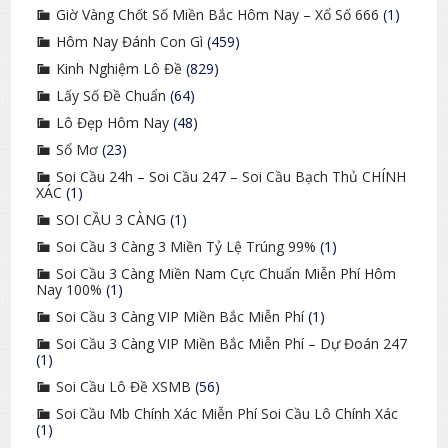
Giờ Vàng Chốt Số Miền Bắc Hôm Nay – Xổ Số 666
(1)
Hôm Nay Đánh Con Gì
(459)
Kinh Nghiệm Lô Đề
(829)
Lấy Số Đề Chuẩn
(64)
Lô Đẹp Hôm Nay
(48)
Sổ Mơ
(23)
Soi Cầu 24h – Soi Cầu 247 – Soi Cầu Bạch Thủ CHÍNH
XÁC
(1)
SOI CẦU 3 CÀNG
(1)
Soi Cầu 3 Càng 3 Miền Tỷ Lệ Trúng 99%
(1)
Soi Cầu 3 Càng Miền Nam Cực Chuẩn Miễn Phí Hôm
Nay 100%
(1)
Soi Cầu 3 Càng VIP Miền Bắc Miễn Phí
(1)
Soi Cầu 3 Càng VIP Miền Bắc Miễn Phí – Dự Đoán 247
(1)
Soi Cầu Lô Đề XSMB
(56)
Soi Cầu Mb Chính Xác Miễn Phí Soi Cầu Lô Chính Xác
(1)