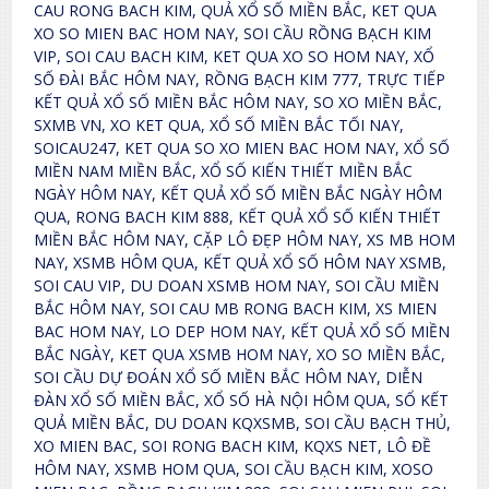
CAU RONG BACH KIM, QUẢ XỔ SỐ MIỀN BẮC, KET QUA
XO SO MIEN BAC HOM NAY, SOI CẦU RỒNG BẠCH KIM
VIP, SOI CAU BACH KIM, KET QUA XO SO HOM NAY, XỔ
SỐ ĐÀI BẮC HÔM NAY, RỒNG BẠCH KIM 777, TRỰC TIẾP
KẾT QUẢ XỔ SỐ MIỀN BẮC HÔM NAY, SO XO MIỀN BẮC,
SXMB VN, XO KET QUA, XỔ SỐ MIỀN BẮC TỐI NAY,
SOICAU247, KET QUA SO XO MIEN BAC HOM NAY, XỔ SỐ
MIỀN NAM MIỀN BẮC, XỔ SỐ KIẾN THIẾT MIỀN BẮC
NGÀY HÔM NAY, KẾT QUẢ XỔ SỐ MIỀN BẮC NGÀY HÔM
QUA, RONG BACH KIM 888, KẾT QUẢ XỔ SỐ KIẾN THIẾT
MIỀN BẮC HÔM NAY, CẶP LÔ ĐẸP HÔM NAY, XS MB HOM
NAY, XSMB HÔM QUA, KẾT QUẢ XỔ SỐ HÔM NAY XSMB,
SOI CAU VIP, DU DOAN XSMB HOM NAY, SOI CẦU MIỀN
BẮC HÔM NAY, SOI CAU MB RONG BACH KIM, XS MIEN
BAC HOM NAY, LO DEP HOM NAY, KẾT QUẢ XỔ SỐ MIỀN
BẮC NGÀY, KET QUA XSMB HOM NAY, XO SO MIỀN BẮC,
SOI CẦU DỰ ĐOÁN XỔ SỐ MIỀN BẮC HÔM NAY, DIỄN
ĐÀN XỔ SỐ MIỀN BẮC, XỔ SỐ HÀ NỘI HÔM QUA, SỔ KẾT
QUẢ MIỀN BẮC, DU DOAN KQXSMB, SOI CẦU BẠCH THỦ,
XO MIEN BAC, SOI RONG BACH KIM, KQXS NET, LÔ ĐỀ
HÔM NAY, XSMB HOM QUA, SOI CẦU BẠCH KIM, XOSO