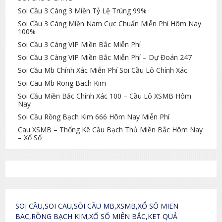
Soi Cầu 3 Càng 3 Miền Tỷ Lệ Trúng 99%
Soi Cầu 3 Càng Miền Nam Cực Chuẩn Miễn Phí Hôm Nay
100%
Soi Cầu 3 Càng VIP Miền Bắc Miễn Phí
Soi Cầu 3 Càng VIP Miền Bắc Miễn Phí – Dự Đoán 247
Soi Cầu Mb Chính Xác Miễn Phí Soi Cầu Lô Chính Xác
Soi Cau Mb Rong Bach Kim
Soi Cầu Miền Bắc Chính Xác 100 – Cầu Lô XSMB Hôm
Nay
Soi Cầu Rồng Bạch Kim 666 Hôm Nay Miễn Phí
Cau XSMB – Thống Kê Cầu Bạch Thủ Miền Bắc Hôm Nay
– Xổ Số
SOI CẦU,SOI CAU,SÔI CẦU MB,XSMB,XỔ SỐ MIEN
BAC,RỒNG BẠCH KIM,XỔ SỐ MIÊN BẮC,KET QUẢ