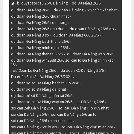
,
,
bi quyet soi cau 26/6 Đà Nẵng
dd Đà Nẵng 26/6
,
,
du doan Đà Nẵng 26/6
dự đoán Đà Nẵng 26/6 chính xác nhất
,
du doan Đà Nẵng 26/6 chuan nhat
,
du doan Đà Nẵng 26/6 co thuong
,
,
du doan Đà Nẵng 26/6 dau duoi
du doan Đà Nẵng 26/6 vip
,
,
du doan Đà Nẵng 3 so
du doan Đà Nẵng 666 26/6
,
du doan Đà Nẵng bach thu lo 26/6
,
du doan Đà Nẵng minh ngoc 26/6
,
,
du doan Đà Nẵng than tai 26/6
du doan Đà Nẵng wap 26/6
du doan Đà Nẵng win2888 26/6 soi cau lo Đà Nẵng chinh xac
100
,
,
,
dự đoán kq Đà Nẵng 26/6
du doan KQĐà Nẵng 26/6
,
Dự đoán Soi cầu Đà Nẵng 26/6/2021
,
du doan xo so Đà Nẵng bach thu lo 26/6
,
du doan xo so Đà Nẵng dại phát
,
dự đoán xổ số Đà Nẵng thần tài 26/6
,
,
du doan xo so Đà Nẵng wap.vn 26/6
sc Đà Nẵng 26/6
,
,
soi cau 24h Đà Nẵng 26/6
soi cau Đà Nẵng 1 lo duy nhat
,
,
soi cầu Đà Nẵng 26/6
soi cau Đà Nẵng 26/6 an to
,
soi cau Đà Nẵng 26/6 chinh xac nhat
,
,
soi cau Đà Nẵng 26/6 lo vip
soi cau Đà Nẵng 26/6 mien phi
,
,
soi cau Đà Nẵng minh ngoc 26/6
soi cau Đà Nẵng wap 26/6