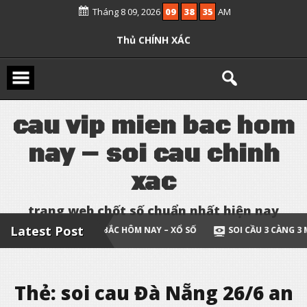
Skip
Miễn Phí Hôm Nay 100%
Tháng 8 09, 2026
09
38
36
AM
to
content
Soi Cầu 24h – Soi Cầu 247 – Soi Cầu Bạch
Thủ CHÍNH XÁC
Soi Cau Mb Rong Bach Kim
Giờ Vàng Chốt Số Miền Bắc Hôm Nay –
Xổ Số 666
c
a
u
v
i
p
m
i
e
n
b
a
c
h
o
m
n
a
y
–
s
o
i
c
a
u
c
h
i
n
h
x
a
c
t
r
a
n
g
w
e
b
c
h
ố
t
s
ố
c
h
u
ẩ
n
n
h
ấ
t
h
i
ệ
n
n
a
y
Latest Post
 THỦ MIỀN BẮC HÔM NAY – XỔ SỐ
SOI CẦU 3 CÀNG 3 MIỀN TỶ LỆ 
Thẻ:
soi cau Đà Nẵng 26/6 an