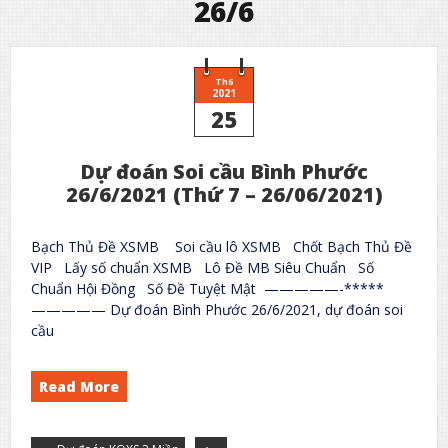
26/6
Th6
2021
25
Dự đoán Soi cầu Bình Phước
26/6/2021 (Thứ 7 – 26/06/2021)
Bạch Thủ Đề XSMB Soi cầu lô XSMB Chốt Bạch Thủ Đề
VIP Lấy số chuẩn XSMB Lô Đề MB Siêu Chuẩn Số
Chuẩn Hội Đồng Số Đề Tuyệt Mật —————-*****
————— Dự đoán Bình Phước 26/6/2021, dự đoán soi
cầu
Read More