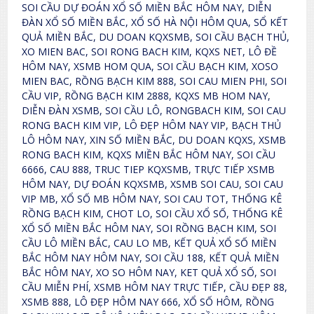
SOI CẦU DỰ ĐOÁN XỔ SỐ MIỀN BẮC HÔM NAY, DIỄN
ĐÀN XỔ SỐ MIỀN BẮC, XỔ SỐ HÀ NỘI HÔM QUA, SỔ KẾT
QUẢ MIỀN BẮC, DU DOAN KQXSMB, SOI CẦU BẠCH THỦ,
XO MIEN BAC, SOI RONG BACH KIM, KQXS NET, LÔ ĐỀ
HÔM NAY, XSMB HOM QUA, SOI CẦU BẠCH KIM, XOSO
MIEN BAC, RỒNG BẠCH KIM 888, SOI CAU MIEN PHI, SOI
CẦU VIP, RỒNG BẠCH KIM 2888, KQXS MB HOM NAY,
DIỄN ĐÀN XSMB, SOI CẦU LÔ, RONGBACH KIM, SOI CAU
RONG BACH KIM VIP, LÔ ĐẸP HÔM NAY VIP, BẠCH THỦ
LÔ HÔM NAY, XIN SỐ MIỀN BẮC, DU DOAN KQXS, XSMB
RONG BACH KIM, KQXS MIỀN BẮC HÔM NAY, SOI CẦU
6666, CAU 888, TRUC TIEP KQXSMB, TRỰC TIẾP XSMB
HÔM NAY, DỰ ĐOÁN KQXSMB, XSMB SOI CAU, SOI CAU
VIP MB, XỔ SỐ MB HÔM NAY, SOI CAU TOT, THỐNG KÊ
RỒNG BẠCH KIM, CHOT LO, SOI CẦU XỔ SỐ, THỐNG KÊ
XỔ SỐ MIỀN BẮC HÔM NAY, SOI RỒNG BẠCH KIM, SOI
CẦU LÔ MIỀN BẮC, CAU LO MB, KẾT QUẢ XỔ SỐ MIỀN
BẮC HÔM NAY HÔM NAY, SOI CẦU 188, KẾT QUẢ MIỀN
BẮC HÔM NAY, XO SO HÔM NAY, KET QUẢ XỔ SỐ, SOI
CẦU MIỄN PHÍ, XSMB HÔM NAY TRỰC TIẾP, CẦU ĐẸP 88,
XSMB 888, LÔ ĐẸP HÔM NAY 666, XỔ SỐ HÔM, RỒNG