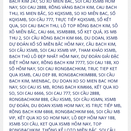
BẠCH KIM 247, SÔ XÔ MIÊN BAC, SOI CẦU XSMB HÔM
NAY, SOI CAU 2888, RỒNG VÀNG BẠCH KIM, CAU BACH
THU, XS MIEN BẮC, SO KQXSMB, SO XO MIÊN BAC, SỐ
KQXSMB, SOI CẦU 777, TRỰC TIẾP KQXSMB, SỔ KẾT
QUA, SOI CAU BACH THU, LÔ TOP RỒNG BẠCH KIM, SÔ
XÔ MIÊN BẮC, CAU 666, XSMB888, SỔ KET QUẢ, XS MB
THU 2, SOI CẦU RỒNG BẠCH KIM 666, DU DOAN, XSMB
DỰ ĐOÁN XỔ SỐ MIỀN BẮC HÔM NAY, CẦU BẠCH KIM,
SOI CÂU XSMB, SOI CAU XSMB VIP, THAM KHẢO XSMB,
BẠCH THỦ LÔ ĐẸP NHẤT HÔM NAY, DỰ ĐOÁN GIẢI ĐẶC
BIỆT HÔM NAY, RỒNG BẠCH KIM 7777, SOI CAU 188, XO
SỐ HÔM NAY, SOI CAU RONGBACHKIM, TRUC TIEP KET
QUA XSMB, CAU DEP 88, RONGBACHKIM888, SOI CẦU
BACH KIM, MIENBAC, DU DOAN XO SO MIEN BAC HOM
NAY, SOI CAU XS MB, RONG BACH KIM666, KẾT QUA XO
SO, SOI CAU 6666, SOI CAU 777, SOI CẦU 2888,
RONGBACHKIM 888, CẦU XSMB, SOI CẦU XSMN, XSMB
DỰ ĐOÁN, DU ĐOAN XSMB HOM NAY, XS TRỰC TIẾP MB,
RỒNG BẠCH KIM 6868, RONGBACHKIM 666, SOI CẦU MB
VIP, KẾT QUA XO SO HOM NAY, LÔ ĐẸP HÔM NAY 188,
XSMB SOI CẦU, KET QUA XSMB HÔM NAY, TOP
RONGBACHKIM, THỐNG KÊ LOTO MIỀN BẮC, SOI CÂU