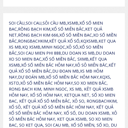
SOI CẦU,SOI CAU,SÔI CẦU MB,XSMB,XỔ SỐ MIEN
BAC,RỒNG BẠCH KIM,XỔ SỐ MIÊN BẮC,KET QUẢ
NET,RỒNG BẠCH KIM 666,XỔ SỐ MIỀN BAC,XO SỐ MIỀN
BẮC,RONGBẠCHKIM,KẾT QUẢ XỔ SỐ,KQXSMB,KET QUA
XS MB,KQ XSMB,MINH NGỌC,XÔ SỐ,XỔ SO MIỀN
BẮC,SOI CAU MIEN PHI 888,DU DOAN XS MB,DU DOAN
XO SO MIEN BAC,XỔ SỐ MIỀN BẮC, SXMB,KẾT QUA
XSMB,XỔ SỐ MIÊN BẮC HÔM NAY,XÔ SÔ MIÊN BĂC,KẾT
QUẢ XỔ SỐ MIỀN BẮC,DU ĐOAN MB,XS MB HÔM
NAY,DỰ ĐOÁN MB,XỔ SỐ MIỀN BẮC HÔM NAY,KQXS,
XSTD,XÔ SỐ MIỀN BẮC HÔM NAY,SO XO MIEN BẮC,
RONG BACH KIM, MINH NGOC, XS MB, KÊT QUẢ XSMB
HÔM NAY, XỔ SỐ HÔM NAY, KETQUA NET, SỐ XO MIEN
BAC, KẾT QUẢ XỔ SỐ MIÊN BẮC, XÔ SO, RONGBACHKIM,
XỔ SÔ, KẾT QUẢ XỔ SỐ MIỀN BẮC HÔM NAY, KẾT QUẢ
XỔ SỐ MIÊN BẮC HÔM NAY, XỔ SỐ, DU DOAN XSMB, XÔ
SÔ MIÊN BĂC HÔM NAY, KET QUA XSMB, SO XO MIEN
BAC, SO KET QUA, SOI CAU MB, XỔ SỐ MIỀN, SỐ XO, DU