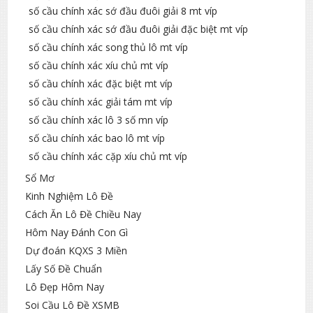
số cầu chính xác sớ đầu đuôi giải 8 mt víp
số cầu chính xác sớ đầu đuôi giải đặc biệt mt víp
số cầu chính xác song thủ lô mt víp
số cầu chính xác xíu chủ mt víp
số cầu chính xác đặc biệt mt víp
số cầu chính xác giải tám mt víp
số cầu chính xác lô 3 số mn víp
số cầu chính xác bao lô mt víp
số cầu chính xác cặp xíu chủ mt víp
Sổ Mơ
Kinh Nghiệm Lô Đề
Cách Ăn Lô Đề Chiều Nay
Hôm Nay Đánh Con Gì
Dự đoán KQXS 3 Miền
Lấy Số Đề Chuẩn
Lô Đẹp Hôm Nay
Soi Cầu Lô Đề XSMB