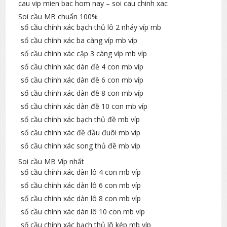
cau vip mien bac hom nay – soi cau chinh xac
Soi cầu MB chuẩn 100%
số cầu chính xác bạch thủ lô 2 nháy víp mb
số cầu chính xác ba càng víp mb víp
số cầu chính xác cặp 3 càng víp mb víp
số cầu chính xác dàn đề 4 con mb víp
số cầu chính xác dàn đề 6 con mb víp
số cầu chính xác dàn đề 8 con mb víp
số cầu chính xác dàn đề 10 con mb víp
số cầu chính xác bạch thủ đề mb víp
số cầu chính xác đề đầu đuôi mb víp
số cầu chính xác song thủ đề mb víp
Soi cầu MB Víp nhất
số cầu chính xác dàn lô 4 con mb víp
số cầu chính xác dàn lô 6 con mb víp
số cầu chính xác dàn lô 8 con mb víp
số cầu chính xác dàn lô 10 con mb víp
số cầu chính xác bạch thủ lô kép mb víp