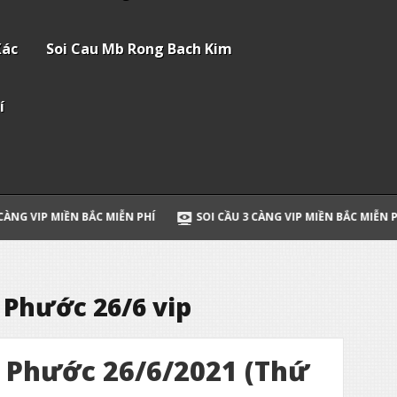
Xác
Soi Cau Mb Rong Bach Kim
í
 PHÍ
SOI CẦU 3 CÀNG VIP MIỀN BẮC MIỄN PHÍ – DỰ ĐOÁN 247
 Phước 26/6 vip
h Phước 26/6/2021 (Thứ