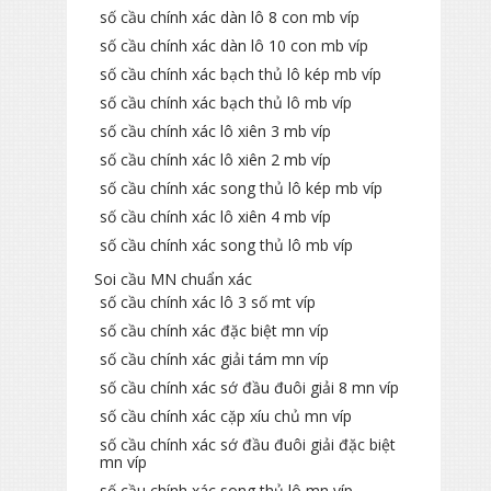
số cầu chính xác dàn lô 8 con mb víp
số cầu chính xác dàn lô 10 con mb víp
số cầu chính xác bạch thủ lô kép mb víp
số cầu chính xác bạch thủ lô mb víp
số cầu chính xác lô xiên 3 mb víp
số cầu chính xác lô xiên 2 mb víp
số cầu chính xác song thủ lô kép mb víp
số cầu chính xác lô xiên 4 mb víp
số cầu chính xác song thủ lô mb víp
Soi cầu MN chuẩn xác
số cầu chính xác lô 3 số mt víp
số cầu chính xác đặc biệt mn víp
số cầu chính xác giải tám mn víp
số cầu chính xác sớ đầu đuôi giải 8 mn víp
số cầu chính xác cặp xíu chủ mn víp
số cầu chính xác sớ đầu đuôi giải đặc biệt
mn víp
số cầu chính xác song thủ lô mn víp