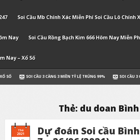
247
Soi Cầu Mb Chính Xác Miễn Phí Soi Cầu Lô Chính 
Hôm Nay
Soi Cầu Rồng Bạch Kim 666 Hôm Nay Miễn Ph
m Nay – Xổ Số
CÀNG 3 MIỀN TỶ LỆ TRÚNG 99%
SOI CẦU 3 CÀNG VIP MIỀN BẮC MIỄN
Thẻ:
du doan Bình
Dự đoán Soi cầu Bìn
Th6
2021