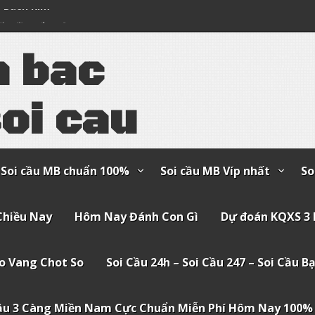
 XÁC
g Bach Kim
ố Miền Bắc Hôm Nay –
n
b
a
c
s
o
i
c
a
u
Soi cầu MB chuẩn 100%
Soi cầu MB Víp nhất
So
Chiều Nay
Hôm Nay Đánh Con Gì
Dự đoán KQXS 3
o Vang Chot So
Soi Cầu 24h – Soi Cầu 247 – Soi Cầu
ầu 3 Càng Miền Nam Cực Chuẩn Miễn Phí Hôm Nay 100%