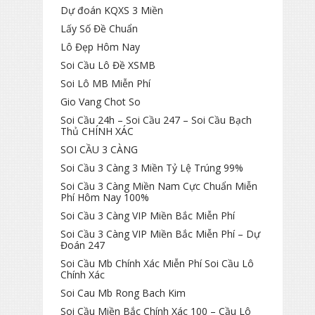
Dự đoán KQXS 3 Miền
Lấy Số Đề Chuẩn
Lô Đẹp Hôm Nay
Soi Cầu Lô Đề XSMB
Soi Lô MB Miễn Phí
Gio Vang Chot So
Soi Cầu 24h – Soi Cầu 247 – Soi Cầu Bạch
Thủ CHÍNH XÁC
SOI CẦU 3 CÀNG
Soi Cầu 3 Càng 3 Miền Tỷ Lệ Trúng 99%
Soi Cầu 3 Càng Miền Nam Cực Chuẩn Miễn
Phí Hôm Nay 100%
Soi Cầu 3 Càng VIP Miền Bắc Miễn Phí
Soi Cầu 3 Càng VIP Miền Bắc Miễn Phí – Dự
Đoán 247
Soi Cầu Mb Chính Xác Miễn Phí Soi Cầu Lô
Chính Xác
Soi Cau Mb Rong Bach Kim
Soi Cầu Miền Bắc Chính Xác 100 – Cầu Lô