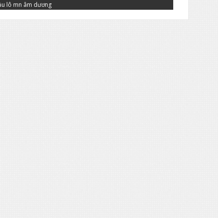
cầu lô mn âm dương