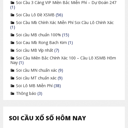
Soi Cầu 3 Càng VIP Miền Bắc Miễn Phí – Dự Đoán 247
(1)
Soi Cầu Lô Đề XSMB
(56)
Soi Cầu Mb Chính Xác Miễn Phí Soi Cầu Lô Chính Xác
(1)
Soi cầu MB chuẩn 100%
(15)
Soi Cau Mb Rong Bach Kim
(1)
Soi cầu MB Víp nhất
(7)
Soi Cầu Miền Bắc Chính Xác 100 – Cầu Lô XSMB Hôm
Nay
(1)
Soi cầu MN chuẩn xác
(9)
Soi cầu MT chuẩn xác
(9)
Soi Lô MB Miễn Phí
(38)
Thông báo
(3)
SOI CẦU XỔ SỐ HÔM NAY