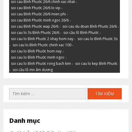
,
soi cau Bình Phước 26/6 chinh xac nhat
,
soi cau Bình Phước 26/6 lo vip
,
soi cau Bình Phước 26/6 mien phi
,
soi cau Bình Phước minh ngoc 26/6
,
,
soi cau Bình Phước wap 26/6
soi cau du đoan Bình Phước 26/6
,
,
soi cau lo 3s Bình Phước 26/6
soi cầu lô Bình Phước
,
soi cau lo Bình Phước 2 nhay hom nay
soi cau lo Bình Phước 3s
,
,
soi cau lo Bình Phước chinh xac 100
,
soi cau lo Bình Phước hom nay
,
soi cau lo Bình Phước minh ngoc
,
soi cau lo Bình Phước rong bach kim
soi cau lo kep Bình Phước
,
soi cầu lô mn âm dương
Tìm
kiếm
cho:
Danh mục