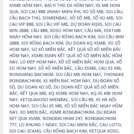
XSMB HÔM NAY, BẠCH THỦ DE HÔM NAY, XS MB HOM
QUA, SOI CAU 888 2NHAY MIEN PHI, XO SÔ MB, SOI CÂU,
CẦU BẠCH THỦ, SOMIENBAC, XÔ SỐ MB, SỐ XO MB, SOI
CAU VIP 888, SOI CẦU VIP MB, DỰ ĐOÁN KQXS, SOI CAU
WIN 2888, CẦU 888, XOSO HOM NAY, CẦU 666, XSKTMB
NGÀY HÔM NAY, SOI CÂU RÔNG BACH KIM, SOI CẦU WIN
2888, SOI RÔNG BACH KIM, DU DOAN KQ XSMB, XO SỐ
HOM NAY, SO XÔ MIÊN BẮC, KẾT QUẢ SỔ XÔ MIÊN BẮC
HÔM NAY, XSMB XSMN KẾT QUẢ XỐ SỐ MIỀN BẮC HÔM
NAY, LO ĐEP HOM NAY, XỔ SỐ MIỀN BẮC HOM QUA, XỔ
SO HOM NAY, SÔ XÔ MIÊN BÂC, CÂU XSMB, CAU XS MB,
RONGVANG BACHKIM, SOI CẦU MB HOM NAY, THONGKE
RONGBACHKIM, XS MIÊN BAC HOM NAY, DU ĐOÁN XỔ
SỐ, DU DOAN XO SỐ, DU DOAN KẾT QUẢ XỔ SỐ MIỀN
BẮC, KẾT QUA MB, KQ XSMB HOM NAY, KQ XS MB HOM
NAY, KETQUAXOSO MIENBAC, SOI CÂU 88, XS HÀ NỘI
HOM NAY, SOI CẦU XS MB, XÔ SÔ MIÊN BĂC NGAY HÔM
NAY, XO MIEN BẮC, XSMB RONGBACHKIM, DU ĐOAN
KET QUA XSMB, RONGBACHKIM 247, RONGBACHKIM
777, LO KHUNG 1 NGAY, SOI CAU MIEN BẮC, CAU LOTO,
SOI CAU 3CANG, CẦU RÔNG BACH KIM, KETQUA XOSO,