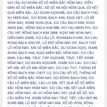
SOI CẦU DỰ ĐOÁN XỔ SỐ MIỀN BẮC HÔM NAY, DIỄN
ĐÀN XỔ SỐ MIỀN BẮC, XỔ SỐ HÀ NỘI HÔM QUA, SỔ KẾT
QUẢ MIỀN BẮC, DU DOAN KQXSMB, SOI CẦU BẠCH THỦ,
XO MIEN BAC, SOI RONG BACH KIM, KQXS NET, LÔ ĐỀ
HÔM NAY, XSMB HOM QUA, SOI CẦU BẠCH KIM, XOSO
MIEN BAC, RỒNG BẠCH KIM 888, SOI CAU MIEN PHI, SOI
CẦU VIP, RỒNG BẠCH KIM 2888, KQXS MB HOM NAY,
DIỄN ĐÀN XSMB, SOI CẦU LÔ, RONGBACH KIM, SOI CAU
RONG BACH KIM VIP, LÔ ĐẸP HÔM NAY VIP, BẠCH THỦ
LÔ HÔM NAY, XIN SỐ MIỀN BẮC, DU DOAN KQXS, XSMB
RONG BACH KIM, KQXS MIỀN BẮC HÔM NAY, SOI CẦU
6666, CAU 888, TRUC TIEP KQXSMB, TRỰC TIẾP XSMB
HÔM NAY, DỰ ĐOÁN KQXSMB, XSMB SOI CAU, SOI CAU
VIP MB, XỔ SỐ MB HÔM NAY, SOI CAU TOT, THỐNG KÊ
RỒNG BẠCH KIM, CHOT LO, SOI CẦU XỔ SỐ, THỐNG KÊ
XỔ SỐ MIỀN BẮC HÔM NAY, SOI RỒNG BẠCH KIM, SOI
CẦU LÔ MIỀN BẮC, CAU LO MB, KẾT QUẢ XỔ SỐ MIỀN
BẮC HÔM NAY HÔM NAY, SOI CẦU 188, KẾT QUẢ MIỀN
BẮC HÔM NAY, XO SO HÔM NAY, KET QUẢ XỔ SỐ, SOI
CẦU MIỄN PHÍ, XSMB HÔM NAY TRỰC TIẾP, CẦU ĐẸP 88,
XSMB 888, LÔ ĐẸP HÔM NAY 666, XỔ SỐ HÔM, RỒNG