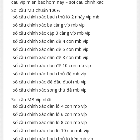
cau vip mien bac hom nay – soi cau chinh xac
Soi cầu MB chuẩn 100%
số cầu chính xác bạch thủ lô 2 nháy víp mb
số cầu chính xác ba càng víp mb víp
số cầu chính xác cặp 3 càng víp mb víp
số cầu chính xác dàn đề 4 con mb víp
số cầu chính xác dàn đề 6 con mb víp
số cầu chính xác dàn đề 8 con mb víp
số cầu chính xác dàn đề 10 con mb víp
số cầu chính xác bạch thủ đề mb víp
số cầu chính xác đề đầu đuôi mb víp
số cầu chính xác song thủ đề mb víp
Soi cầu MB Víp nhất
số cầu chính xác dàn lô 4 con mb víp
số cầu chính xác dàn lô 6 con mb víp
số cầu chính xác dàn lô 8 con mb víp
số cầu chính xác dàn lô 10 con mb víp
số cầu chính xác bạch thủ lô kép mb víp