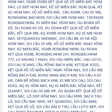
HÔM NAY, XSMB XSMN KẾT QUẢ XỐ SỐ MIỀN BẮC HÔM
NAY, LO ĐEP HOM NAY, XỔ SỐ MIỀN BẮC HOM QUA, XỔ
SO HOM NAY, SÔ XÔ MIÊN BÂC, CÂU XSMB, CAU XS MB,
RONGVANG BACHKIM, SOI CẦU MB HOM NAY, THONGKE
RONGBACHKIM, XS MIÊN BAC HOM NAY, DU ĐOÁN XỔ
SỐ, DU DOAN XO SỐ, DU DOAN KẾT QUẢ XỔ SỐ MIỀN
BẮC, KẾT QUA MB, KQ XSMB HOM NAY, KQ XS MB HOM
NAY, KETQUAXOSO MIENBAC, SOI CÂU 88, XS HÀ NỘI
HOM NAY, SOI CẦU XS MB, XÔ SÔ MIÊN BĂC NGAY HÔM
NAY, XO MIEN BẮC, XSMB RONGBACHKIM, DU ĐOAN
KET QUA XSMB, RONGBACHKIM 247, RONGBACHKIM
777, LO KHUNG 1 NGAY, SOI CAU MIEN BẮC, CAU LOTO,
SOI CAU 3CANG, CẦU RÔNG BACH KIM, KETQUA XOSO,
KẾT QUẢ XỔ SỐ MIÊN BẮC NGÀY HÔM NAY, SOI CÂU MB
RÔNG BACH KIM, RONG VANG BẠCH KIM, SOI CÂU 4 SO
VIP, DÀN ĐỀ RỒNG BẠCH KIM, XS MB SOI CAU, SOI CAU
XOSO, KQ XS HÔM NAY, KQ XS MIỀN BẮC HÔM NAY, KẾT
QUANET, SOI CAU XS MB VIP, DU ĐOÁN KẾT QUẢ XỔ SỐ
MIỀN BẮC, LÔ DEP HÔM NAY, SOI CÂU 9999, BACH THU
LÔ, SOI CẦU BAC NHO, KET QUAXOSO, SOI CÂU 6666,
KET QUA XÔ SỐ, SOI CẦU BẠCH THU, CẦU LOTO ĐẸP, SOI
CAU RONG BACHKIM, KETQUA XOSO MIEN BAC, DU