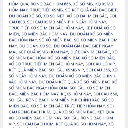
HÔM QUA, RONG BACH KIM 666, XỔ SỐ MB, KQ XSMB
HÔM NAY, TRỰC TIẾP XSMB, SỐ KẾT QUẢ GIẢI ĐẶC BIỆT,
DỰ ĐOÁN XỔ SỐ, XO SO NET, XỔ SỐ ĐÀI MIỀN BẮC, SOI
CAU 888, SOI CẦU XSMB MIỄN PHÍ NGÀY HÔM NAY,
TRỰC TIẾP XỔ SỐ MIỀN BẮC HÔM NAY, KẾT QUẢ XỔ SỐ
MIỀN, SỐ MIỀN BẮC HÔM NAY, DỰ ĐOÁN XỔ SỐ MIỀN
BẮC HÔM NAY, SỔ XÔ MIÊN BẮC, SO XO MIEN BAC HOM
NAY, DU DOAN XO SO, DỰ ĐOÁN GIẢI ĐẶC BIỆT NGÀY
MAI, KẾT QUẢ XSMB HÔM NAY, DỰ ĐOÁN MIỀN BẮC, XỔ
SỐ MIỀN BẮC HÔM, XỔ SỐ MIỀN BẮC XỔ SỐ MIỀN BẮC,
XỔ SỐ TRỰC TIẾP MIỀN BẮC HÔM NAY, SOI CẦU LÔ VIP,
KẾT QUẢ MIỀN BẮC, SOI CẦU XSMB VIP, SOI CAU 366, XỔ
SỐ NGÀY HÔM NAY, DỰ ĐOÁN XỔ SỐ MIỀN BẮC CHÍNH
XÁC HÔM NAY, DỰ ĐOÁN KẾT QUẢ XỔ SỐ MIỀN BẮC, XỔ
SỐ MIỀN BẮC NGÀY HÔM QUA, SOI CẦU XỔ SỐ MIỀN
BẮC, MIỀN BẮC HÔM NAY, KQXS HÔM NAY, SOI CAU 666,
SOI CẦU RỒNG BẠCH KIM MIỄN PHÍ CHÍNH XÁC, SỐ SO
MIEN BAC, XỔ SỐ MIỀN BẮC TRỰC TIẾP HÔM NAY, SOI
CAU RONG BACH KIM, QUẢ XỔ SỐ MIỀN BẮC, KET QUA
XO SO MIEN BAC HOM NAY, SOI CẦU RỒNG BẠCH KIM
VIP, SOI CAU BACH KIM, KET QUA XO SO HOM NAY, XỔ