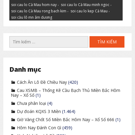
,
,
soi cau lo Cà Mau hom nay
soi cau lo Cà Mau minh ngoc
,
,
soi cau lo Cà Mau rong bach kim
soi cau lo kep Cà Mau
soi cầu lô mn âm dương
Tìm
kiếm
cho:
Danh mục
Cách Ăn Lô Đề Chiều Nay
(420)
Cau XSMB – Thống Kê Cầu Bạch Thủ Miền Bắc Hôm
Nay – Xổ Số
(1)
Chưa phân loại
(4)
Dự đoán KQXS 3 Miền
(1.464)
Giờ Vàng Chốt Số Miền Bắc Hôm Nay – Xổ Số 666
(1)
Hôm Nay Đánh Con Gì
(459)