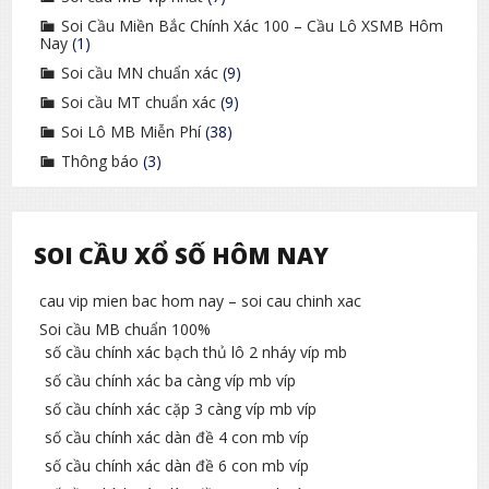
Soi Cầu Miền Bắc Chính Xác 100 – Cầu Lô XSMB Hôm
Nay
(1)
Soi cầu MN chuẩn xác
(9)
Soi cầu MT chuẩn xác
(9)
Soi Lô MB Miễn Phí
(38)
Thông báo
(3)
SOI CẦU XỔ SỐ HÔM NAY
cau vip mien bac hom nay – soi cau chinh xac
Soi cầu MB chuẩn 100%
số cầu chính xác bạch thủ lô 2 nháy víp mb
số cầu chính xác ba càng víp mb víp
số cầu chính xác cặp 3 càng víp mb víp
số cầu chính xác dàn đề 4 con mb víp
số cầu chính xác dàn đề 6 con mb víp