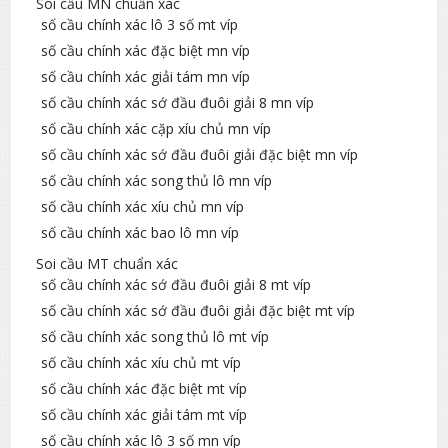
Soi cầu MN chuẩn xác
số cầu chính xác lô 3 số mt víp
số cầu chính xác đặc biệt mn víp
số cầu chính xác giải tám mn víp
số cầu chính xác sớ đầu đuôi giải 8 mn víp
số cầu chính xác cặp xíu chủ mn víp
số cầu chính xác sớ đầu đuôi giải đặc biệt mn víp
số cầu chính xác song thủ lô mn víp
số cầu chính xác xíu chủ mn víp
số cầu chính xác bao lô mn víp
Soi cầu MT chuẩn xác
số cầu chính xác sớ đầu đuôi giải 8 mt víp
số cầu chính xác sớ đầu đuôi giải đặc biệt mt víp
số cầu chính xác song thủ lô mt víp
số cầu chính xác xíu chủ mt víp
số cầu chính xác đặc biệt mt víp
số cầu chính xác giải tám mt víp
số cầu chính xác lô 3 số mn víp