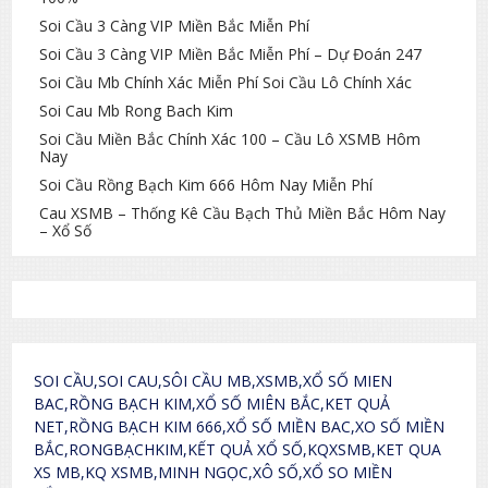
Soi Cầu 3 Càng VIP Miền Bắc Miễn Phí
Soi Cầu 3 Càng VIP Miền Bắc Miễn Phí – Dự Đoán 247
Soi Cầu Mb Chính Xác Miễn Phí Soi Cầu Lô Chính Xác
Soi Cau Mb Rong Bach Kim
Soi Cầu Miền Bắc Chính Xác 100 – Cầu Lô XSMB Hôm
Nay
Soi Cầu Rồng Bạch Kim 666 Hôm Nay Miễn Phí
Cau XSMB – Thống Kê Cầu Bạch Thủ Miền Bắc Hôm Nay
– Xổ Số
SOI CẦU,SOI CAU,SÔI CẦU MB,XSMB,XỔ SỐ MIEN
BAC,RỒNG BẠCH KIM,XỔ SỐ MIÊN BẮC,KET QUẢ
NET,RỒNG BẠCH KIM 666,XỔ SỐ MIỀN BAC,XO SỐ MIỀN
BẮC,RONGBẠCHKIM,KẾT QUẢ XỔ SỐ,KQXSMB,KET QUA
XS MB,KQ XSMB,MINH NGỌC,XÔ SỐ,XỔ SO MIỀN