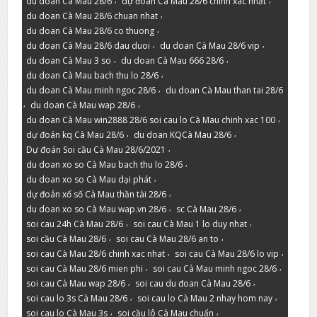
du doan Cà Mau 28/6
dự đoán Cà Mau 28/6 chính xác nhất
,
du doan Cà Mau 28/6 chuan nhat
,
du doan Cà Mau 28/6 co thuong
,
,
du doan Cà Mau 28/6 dau duoi
du doan Cà Mau 28/6 vip
,
,
du doan Cà Mau 3 so
du doan Cà Mau 666 28/6
,
du doan Cà Mau bach thu lo 28/6
,
du doan Cà Mau minh ngoc 28/6
du doan Cà Mau than tai 28/6
,
,
du doan Cà Mau wap 28/6
,
du doan Cà Mau win2888 28/6 soi cau lo Cà Mau chinh xac 100
,
,
dự đoán kq Cà Mau 28/6
du doan KQCà Mau 28/6
,
Dự đoán Soi cầu Cà Mau 28/6/2021
,
du doan xo so Cà Mau bach thu lo 28/6
,
du doan xo so Cà Mau dại phát
,
dự đoán xổ số Cà Mau thần tài 28/6
,
,
du doan xo so Cà Mau wap.vn 28/6
sc Cà Mau 28/6
,
,
soi cau 24h Cà Mau 28/6
soi cau Cà Mau 1 lo duy nhat
,
,
soi cầu Cà Mau 28/6
soi cau Cà Mau 28/6 an to
,
,
soi cau Cà Mau 28/6 chinh xac nhat
soi cau Cà Mau 28/6 lo vip
,
,
soi cau Cà Mau 28/6 mien phi
soi cau Cà Mau minh ngoc 28/6
,
,
soi cau Cà Mau wap 28/6
soi cau du đoan Cà Mau 28/6
,
,
soi cau lo 3s Cà Mau 28/6
soi cau lo Cà Mau 2 nhay hom nay
,
,
soi cau lo Cà Mau 3s
soi cầu lô Cà Mau chuẩn