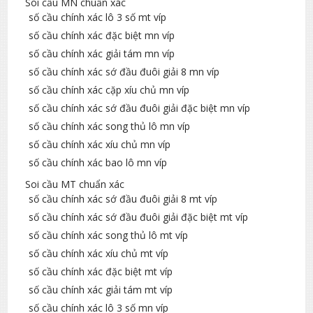
Soi cầu MN chuẩn xác
số cầu chính xác lô 3 số mt víp
số cầu chính xác đặc biệt mn víp
số cầu chính xác giải tám mn víp
số cầu chính xác sớ đầu đuôi giải 8 mn víp
số cầu chính xác cặp xíu chủ mn víp
số cầu chính xác sớ đầu đuôi giải đặc biệt mn víp
số cầu chính xác song thủ lô mn víp
số cầu chính xác xíu chủ mn víp
số cầu chính xác bao lô mn víp
Soi cầu MT chuẩn xác
số cầu chính xác sớ đầu đuôi giải 8 mt víp
số cầu chính xác sớ đầu đuôi giải đặc biệt mt víp
số cầu chính xác song thủ lô mt víp
số cầu chính xác xíu chủ mt víp
số cầu chính xác đặc biệt mt víp
số cầu chính xác giải tám mt víp
số cầu chính xác lô 3 số mn víp