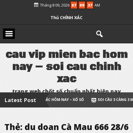
Skip
Miễn Phí Hôm Nay 100%
Tháng 8 09, 2026
07
09
38
AM
to
content
Soi Cầu 24h – Soi Cầu 247 – Soi Cầu Bạch
Thủ CHÍNH XÁC
Soi Cau Mb Rong Bach Kim
Giờ Vàng Chốt Số Miền Bắc Hôm Nay –
Xổ Số 666
c
a
u
v
i
p
m
i
e
n
b
a
c
h
o
m
n
a
y
–
s
o
i
c
a
u
c
h
i
n
h
x
a
c
t
r
a
n
g
w
e
b
c
h
ố
t
s
ố
c
h
u
ẩ
n
n
h
ấ
t
h
i
ệ
n
n
a
y
Latest Post
THỦ MIỀN BẮC HÔM NAY – XỔ SỐ
SOI CẦU 3 CÀNG 3 MIỀN TỶ LỆ T
Thẻ:
du doan Cà Mau 666 28/6