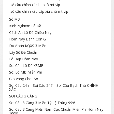
số cầu chính xác bao lô mt víp
số cầu chính xác cặp xíu chủ mt víp
Sổ Mơ
Kinh Nghiệm Lô Đề
Cách Ăn Lô Đề Chiều Nay
Hôm Nay Đánh Con Gì
Dự đoán KQXS 3 Miền
Lấy Số Đề Chuẩn
Lô Đẹp Hôm Nay
Soi Cầu Lô Đề XSMB
Soi Lô MB Miễn Phí
Gio Vang Chot So
Soi Cầu 24h – Soi Cầu 247 – Soi Cầu Bạch Thủ CHÍNH
XÁC
SOI CẦU 3 CÀNG
Soi Cầu 3 Càng 3 Miền Tỷ Lệ Trúng 99%
Soi Cầu 3 Càng Miền Nam Cực Chuẩn Miễn Phí Hôm Nay
100%