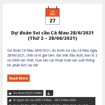
Th6
2021
27
Dự đoán Soi cầu Cà Mau 28/6/2021
(Thứ 2 – 28/06/2021)
Dự đoán Cà Mau 28/6/2021, dự đoán soi cầu Cà Mau ngày
28/06/2021, chốt số lô giải tám, đặc biệt đầu đuôi, bao lô 2
số chính xác nhất. Dựa vào các thuật toán xác suất thống
kê, phân tích các kết
Read More
Dự đoán KQXS 3 Miền
,
,
bi quyet soi cau 28/6 Cà Mau
dd Cà Mau 28/6
,
,