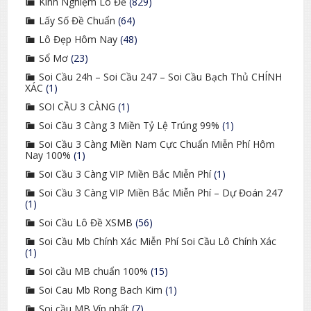
Kinh Nghiệm Lô Đề
(829)
Lấy Số Đề Chuẩn
(64)
Lô Đẹp Hôm Nay
(48)
Sổ Mơ
(23)
Soi Cầu 24h – Soi Cầu 247 – Soi Cầu Bạch Thủ CHÍNH
XÁC
(1)
SOI CẦU 3 CÀNG
(1)
Soi Cầu 3 Càng 3 Miền Tỷ Lệ Trúng 99%
(1)
Soi Cầu 3 Càng Miền Nam Cực Chuẩn Miễn Phí Hôm
Nay 100%
(1)
Soi Cầu 3 Càng VIP Miền Bắc Miễn Phí
(1)
Soi Cầu 3 Càng VIP Miền Bắc Miễn Phí – Dự Đoán 247
(1)
Soi Cầu Lô Đề XSMB
(56)
Soi Cầu Mb Chính Xác Miễn Phí Soi Cầu Lô Chính Xác
(1)
Soi cầu MB chuẩn 100%
(15)
Soi Cau Mb Rong Bach Kim
(1)
Soi cầu MB Víp nhất
(7)