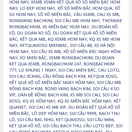
HÔM NAY, XSMB XSMN KẾT QUẢ XỐ SỐ MIỀN BẮC HÔM
NAY, LO ĐEP HOM NAY, XỔ SỐ MIỀN BẮC HOM QUA, XỔ
SO HOM NAY, SÔ XÔ MIÊN BÂC, CÂU XSMB, CAU XS MB,
RONGVANG BACHKIM, SOI CẦU MB HOM NAY, THONGKE
RONGBACHKIM, XS MIÊN BAC HOM NAY, DU ĐOÁN XỔ
SỐ, DU DOAN XO SỐ, DU DOAN KẾT QUẢ XỔ SỐ MIỀN
BẮC, KẾT QUA MB, KQ XSMB HOM NAY, KQ XS MB HOM
NAY, KETQUAXOSO MIENBAC, SOI CÂU 88, XS HÀ NỘI
HOM NAY, SOI CẦU XS MB, XÔ SÔ MIÊN BĂC NGAY HÔM
NAY, XO MIEN BẮC, XSMB RONGBACHKIM, DU ĐOAN
KET QUA XSMB, RONGBACHKIM 247, RONGBACHKIM
777, LO KHUNG 1 NGAY, SOI CAU MIEN BẮC, CAU LOTO,
SOI CAU 3CANG, CẦU RÔNG BACH KIM, KETQUA XOSO,
KẾT QUẢ XỔ SỐ MIÊN BẮC NGÀY HÔM NAY, SOI CÂU MB
RÔNG BACH KIM, RONG VANG BẠCH KIM, SOI CÂU 4 SO
VIP, DÀN ĐỀ RỒNG BẠCH KIM, XS MB SOI CAU, SOI CAU
XOSO, KQ XS HÔM NAY, KQ XS MIỀN BẮC HÔM NAY, KẾT
QUANET, SOI CAU XS MB VIP, DU ĐOÁN KẾT QUẢ XỔ SỐ
MIỀN BẮC, LÔ DEP HÔM NAY, SOI CÂU 9999, BACH THU
LÔ, SOI CẦU BAC NHO, KET QUAXOSO, SOI CÂU 6666,
KET QUA XÔ SỐ, SOI CẦU BẠCH THU, CẦU LOTO ĐẸP, SOI
CAU RONG BACHKIM, KETQUA XOSO MIEN BAC, DU