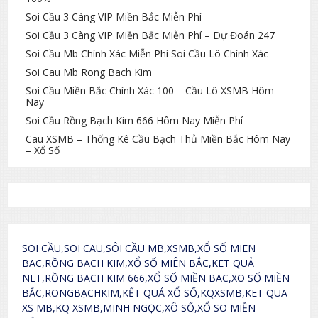
Soi Cầu 3 Càng VIP Miền Bắc Miễn Phí
Soi Cầu 3 Càng VIP Miền Bắc Miễn Phí – Dự Đoán 247
Soi Cầu Mb Chính Xác Miễn Phí Soi Cầu Lô Chính Xác
Soi Cau Mb Rong Bach Kim
Soi Cầu Miền Bắc Chính Xác 100 – Cầu Lô XSMB Hôm
Nay
Soi Cầu Rồng Bạch Kim 666 Hôm Nay Miễn Phí
Cau XSMB – Thống Kê Cầu Bạch Thủ Miền Bắc Hôm Nay
– Xổ Số
SOI CẦU,SOI CAU,SÔI CẦU MB,XSMB,XỔ SỐ MIEN
BAC,RỒNG BẠCH KIM,XỔ SỐ MIÊN BẮC,KET QUẢ
NET,RỒNG BẠCH KIM 666,XỔ SỐ MIỀN BAC,XO SỐ MIỀN
BẮC,RONGBẠCHKIM,KẾT QUẢ XỔ SỐ,KQXSMB,KET QUA
XS MB,KQ XSMB,MINH NGỌC,XÔ SỐ,XỔ SO MIỀN