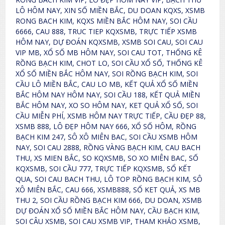
LÔ HÔM NAY, XIN SỐ MIỀN BẮC, DU DOAN KQXS, XSMB
RONG BACH KIM, KQXS MIỀN BẮC HÔM NAY, SOI CẦU
6666, CAU 888, TRUC TIEP KQXSMB, TRỰC TIẾP XSMB
HÔM NAY, DỰ ĐOÁN KQXSMB, XSMB SOI CAU, SOI CAU
VIP MB, XỔ SỐ MB HÔM NAY, SOI CAU TOT, THỐNG KÊ
RỒNG BẠCH KIM, CHOT LO, SOI CẦU XỔ SỐ, THỐNG KÊ
XỔ SỐ MIỀN BẮC HÔM NAY, SOI RỒNG BẠCH KIM, SOI
CẦU LÔ MIỀN BẮC, CAU LO MB, KẾT QUẢ XỔ SỐ MIỀN
BẮC HÔM NAY HÔM NAY, SOI CẦU 188, KẾT QUẢ MIỀN
BẮC HÔM NAY, XO SO HÔM NAY, KET QUẢ XỔ SỐ, SOI
CẦU MIỄN PHÍ, XSMB HÔM NAY TRỰC TIẾP, CẦU ĐẸP 88,
XSMB 888, LÔ ĐẸP HÔM NAY 666, XỔ SỐ HÔM, RỒNG
BẠCH KIM 247, SÔ XÔ MIÊN BAC, SOI CẦU XSMB HÔM
NAY, SOI CAU 2888, RỒNG VÀNG BẠCH KIM, CAU BACH
THU, XS MIEN BẮC, SO KQXSMB, SO XO MIÊN BAC, SỐ
KQXSMB, SOI CẦU 777, TRỰC TIẾP KQXSMB, SỔ KẾT
QUA, SOI CAU BACH THU, LÔ TOP RỒNG BẠCH KIM, SÔ
XÔ MIÊN BẮC, CAU 666, XSMB888, SỔ KET QUẢ, XS MB
THU 2, SOI CẦU RỒNG BẠCH KIM 666, DU DOAN, XSMB
DỰ ĐOÁN XỔ SỐ MIỀN BẮC HÔM NAY, CẦU BẠCH KIM,
SOI CÂU XSMB, SOI CAU XSMB VIP, THAM KHẢO XSMB,