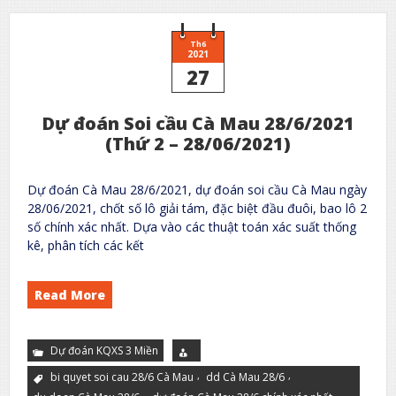
Th6
2021
27
Dự đoán Soi cầu Cà Mau 28/6/2021
(Thứ 2 – 28/06/2021)
Dự đoán Cà Mau 28/6/2021, dự đoán soi cầu Cà Mau ngày
28/06/2021, chốt số lô giải tám, đặc biệt đầu đuôi, bao lô 2
số chính xác nhất. Dựa vào các thuật toán xác suất thống
kê, phân tích các kết
Read More
Dự đoán KQXS 3 Miền
,
,
bi quyet soi cau 28/6 Cà Mau
dd Cà Mau 28/6
,
,