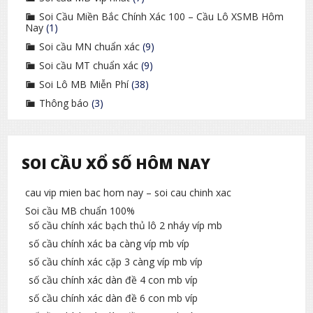
Soi Cầu Miền Bắc Chính Xác 100 – Cầu Lô XSMB Hôm
Nay
(1)
Soi cầu MN chuẩn xác
(9)
Soi cầu MT chuẩn xác
(9)
Soi Lô MB Miễn Phí
(38)
Thông báo
(3)
SOI CẦU XỔ SỐ HÔM NAY
cau vip mien bac hom nay – soi cau chinh xac
Soi cầu MB chuẩn 100%
số cầu chính xác bạch thủ lô 2 nháy víp mb
số cầu chính xác ba càng víp mb víp
số cầu chính xác cặp 3 càng víp mb víp
số cầu chính xác dàn đề 4 con mb víp
số cầu chính xác dàn đề 6 con mb víp