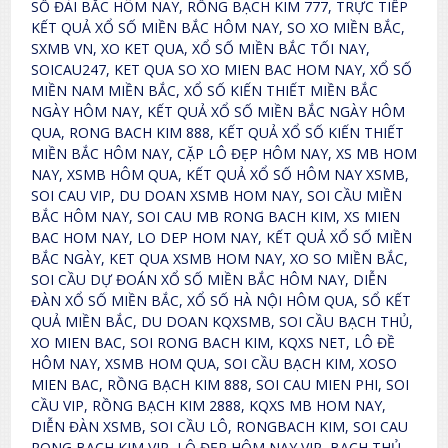
SỐ ĐÀI BẮC HÔM NAY, RỒNG BẠCH KIM 777, TRỰC TIẾP
KẾT QUẢ XỔ SỐ MIỀN BẮC HÔM NAY, SO XO MIỀN BẮC,
SXMB VN, XO KET QUA, XỔ SỐ MIỀN BẮC TỐI NAY,
SOICAU247, KET QUA SO XO MIEN BAC HOM NAY, XỔ SỐ
MIỀN NAM MIỀN BẮC, XỔ SỐ KIẾN THIẾT MIỀN BẮC
NGÀY HÔM NAY, KẾT QUẢ XỔ SỐ MIỀN BẮC NGÀY HÔM
QUA, RONG BACH KIM 888, KẾT QUẢ XỔ SỐ KIẾN THIẾT
MIỀN BẮC HÔM NAY, CẶP LÔ ĐẸP HÔM NAY, XS MB HOM
NAY, XSMB HÔM QUA, KẾT QUẢ XỔ SỐ HÔM NAY XSMB,
SOI CAU VIP, DU DOAN XSMB HOM NAY, SOI CẦU MIỀN
BẮC HÔM NAY, SOI CAU MB RONG BACH KIM, XS MIEN
BAC HOM NAY, LO DEP HOM NAY, KẾT QUẢ XỔ SỐ MIỀN
BẮC NGÀY, KET QUA XSMB HOM NAY, XO SO MIỀN BẮC,
SOI CẦU DỰ ĐOÁN XỔ SỐ MIỀN BẮC HÔM NAY, DIỄN
ĐÀN XỔ SỐ MIỀN BẮC, XỔ SỐ HÀ NỘI HÔM QUA, SỔ KẾT
QUẢ MIỀN BẮC, DU DOAN KQXSMB, SOI CẦU BẠCH THỦ,
XO MIEN BAC, SOI RONG BACH KIM, KQXS NET, LÔ ĐỀ
HÔM NAY, XSMB HOM QUA, SOI CẦU BẠCH KIM, XOSO
MIEN BAC, RỒNG BẠCH KIM 888, SOI CAU MIEN PHI, SOI
CẦU VIP, RỒNG BẠCH KIM 2888, KQXS MB HOM NAY,
DIỄN ĐÀN XSMB, SOI CẦU LÔ, RONGBACH KIM, SOI CAU
RONG BACH KIM VIP, LÔ ĐẸP HÔM NAY VIP, BẠCH THỦ