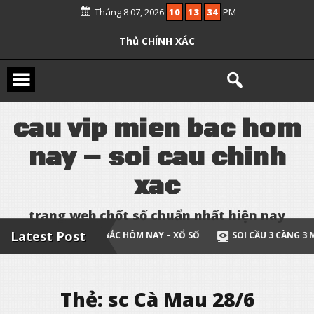
Skip
Miễn Phí Hôm Nay 100%
Tháng 8 07, 2026
10
13
35
PM
to
content
Soi Cầu 24h – Soi Cầu 247 – Soi Cầu Bạch
Thủ CHÍNH XÁC
Soi Cau Mb Rong Bach Kim
Giờ Vàng Chốt Số Miền Bắc Hôm Nay –
Xổ Số 666
c
a
u
v
i
p
m
i
e
n
b
a
c
h
o
m
n
a
y
–
s
o
i
c
a
u
c
h
i
n
h
x
a
c
t
r
a
n
g
w
e
b
c
h
ố
t
s
ố
c
h
u
ẩ
n
n
h
ấ
t
h
i
ệ
n
n
a
y
Latest Post
THỦ MIỀN BẮC HÔM NAY – XỔ SỐ
SOI CẦU 3 CÀNG 3 MIỀN TỶ LỆ T
Thẻ:
sc Cà Mau 28/6