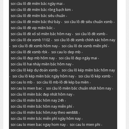
,
soi cầu lô đề miền bắc ngày mai
,
soi cầu lô đề miền bắc rồng bạch kim
,
soi cầu lô đề miền bắc siêu chuẩn
,
,
soi cầu lô đề miền bắc thứ bảy
soi cầu lô đề siêu chuẩn xsmb
,
soi cầu lô đề vip miền bắc
,
,
soi cầu lô đề xổ số miền bắc hôm nay
soi cầu lô đề xsmb
,
soi cầu lô de xsmb 1102
soi cầu lô đề xsmb chính xác hôm nay
,
,
,
soi cầu lô đề xsmb hôm nay
soi cầu lô de xsmb miễn phí
,
,
soi cầu lô đề xsmb rbk
soi cau lo dep mb
,
,
soi cầu lô đẹp mb hôm nay
soi cầu lô đẹp ngày mai
,
soi cầu lô hai nháy miền bắc hôm nay
,
soi cầu lô kép dự đoán xsmb
soi cầu lô kép miền bắc hôm nay
,
,
,
soi cầu lô kép miền bắc ngày hôm nay
soi cầu lô kép xsmb
,
,
soi cau lo mb
soi cầu lô mb-lô đề kép ba miền
,
,
soi cau lo mien bac
soi cầu lô miền bắc chuẩn nhất hôm nay
,
soi cầu lô miền bắc đẹp nhất hôm nay
,
soi cầu lô miền bắc hôm nay 24h
,
soi cầu lô miền bắc hôm nay miễn phí
,
soi cầu lô miền bắc hôm.nay theo win888
,
soi cầu lô miền bắc miễn phí ngày hôm nay
,
,
soi cau lo mien bac ngay hom nay
soi cau lo mien phi