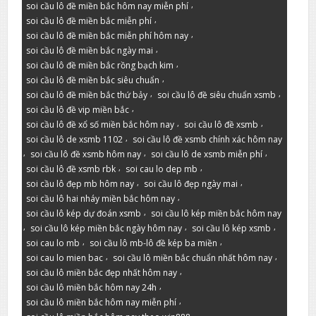
,
soi cầu lô đề miền bắc hôm nay miễn phí
,
soi cầu lô đề miền bắc miễn phí
,
soi cầu lô đề miền bắc miễn phí hôm nay
,
soi cầu lô đề miền bắc ngày mai
,
soi cầu lô đề miền bắc rồng bạch kim
,
soi cầu lô đề miền bắc siêu chuẩn
,
,
soi cầu lô đề miền bắc thứ bảy
soi cầu lô đề siêu chuẩn xsmb
,
soi cầu lô đề vip miền bắc
,
,
soi cầu lô đề xổ số miền bắc hôm nay
soi cầu lô đề xsmb
,
soi cầu lô de xsmb 1102
soi cầu lô đề xsmb chính xác hôm nay
,
,
,
soi cầu lô đề xsmb hôm nay
soi cầu lô de xsmb miễn phí
,
,
soi cầu lô đề xsmb rbk
soi cau lo dep mb
,
,
soi cầu lô đẹp mb hôm nay
soi cầu lô đẹp ngày mai
,
soi cầu lô hai nháy miền bắc hôm nay
,
soi cầu lô kép dự đoán xsmb
soi cầu lô kép miền bắc hôm nay
,
,
,
soi cầu lô kép miền bắc ngày hôm nay
soi cầu lô kép xsmb
,
,
soi cau lo mb
soi cầu lô mb-lô đề kép ba miền
,
,
soi cau lo mien bac
soi cầu lô miền bắc chuẩn nhất hôm nay
,
soi cầu lô miền bắc đẹp nhất hôm nay
,
soi cầu lô miền bắc hôm nay 24h
,
soi cầu lô miền bắc hôm nay miễn phí
,