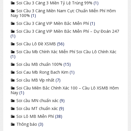
Soi Cầu 3 Càng 3 Miền Tỷ Lệ Trúng 99%
(1)
Soi Cầu 3 Càng Miền Nam Cực Chuẩn Miễn Phí Hôm
Nay 100%
(1)
Soi Cầu 3 Càng VIP Miền Bắc Miễn Phí
(1)
Soi Cầu 3 Càng VIP Miền Bắc Miễn Phí – Dự Đoán 247
(1)
Soi Cầu Lô Đề XSMB
(56)
Soi Cầu Mb Chính Xác Miễn Phí Soi Cầu Lô Chính Xác
(1)
Soi cầu MB chuẩn 100%
(15)
Soi Cau Mb Rong Bach Kim
(1)
Soi cầu MB Víp nhất
(7)
Soi Cầu Miền Bắc Chính Xác 100 – Cầu Lô XSMB Hôm
Nay
(1)
Soi cầu MN chuẩn xác
(9)
Soi cầu MT chuẩn xác
(9)
Soi Lô MB Miễn Phí
(38)
Thông báo
(3)