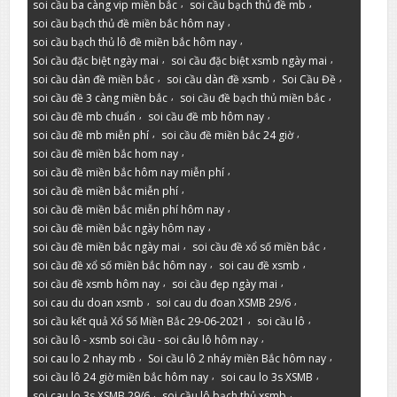
,
,
soi cầu ba càng vip miền bắc
soi cầu bạch thủ đề mb
,
soi cầu bạch thủ đề miền bắc hôm nay
,
soi cầu bạch thủ lô đề miền bắc hôm nay
,
,
Soi cầu đặc biệt ngày mai
soi cầu đặc biệt xsmb ngày mai
,
,
,
soi cầu dàn đề miền bắc
soi cầu dàn đề xsmb
Soi Cầu Đề
,
,
soi cầu đề 3 càng miền bắc
soi cầu đề bạch thủ miền bắc
,
,
soi cầu đề mb chuẩn
soi cầu đề mb hôm nay
,
,
soi cầu đề mb miễn phí
soi cầu đề miền bắc 24 giờ
,
soi cầu đề miền bắc hom nay
,
soi cầu đề miền bắc hôm nay miễn phí
,
soi cầu đề miền bắc miễn phí
,
soi cầu đề miền bắc miễn phí hôm nay
,
soi cầu đề miền bắc ngày hôm nay
,
,
soi cầu đề miền bắc ngày mai
soi cầu đề xổ số miền bắc
,
,
soi cầu đề xổ số miền bắc hôm nay
soi cau đề xsmb
,
,
soi cầu đề xsmb hôm nay
soi cầu đẹp ngày mai
,
,
soi cau du doan xsmb
soi cau du đoan XSMB 29/6
,
,
soi cầu kết quả Xổ Số Miền Bắc 29-06-2021
soi cầu lô
,
soi cầu lô - xsmb soi cầu - soi câu lô hôm nay
,
,
soi cau lo 2 nhay mb
Soi cầu lô 2 nháy miền Bắc hôm nay
,
,
soi cầu lô 24 giờ miền bắc hôm nay
soi cau lo 3s XSMB
,
,
soi cau lo 3s XSMB 29/6
soi cầu lô bạch thủ xsmb