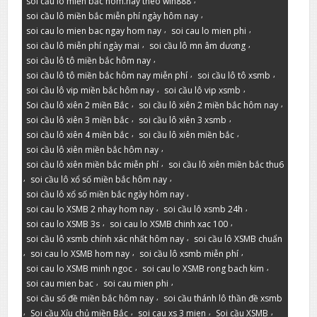
soi cầu lô miền bắc hôm.nay theo win888
,
soi cầu lô miền bắc miễn phí ngày hôm nay
,
,
soi cau lo mien bac ngay hom nay
soi cau lo mien phi
,
,
soi cầu lô miễn phí ngày mai
soi cầu lô mn âm dương
,
soi cầu lô tô miền bắc hôm nay
,
,
soi cầu lô tô miền bắc hôm nay miễn phí
soi cầu lô tô xsmb
,
,
soi cầu lô vip miền bắc hôm nay
soi cầu lô vip xsmb
,
,
Soi cầu lô xiên 2 miền Bắc
soi cầu lô xiên 2 miền bắc hôm nay
,
,
soi cầu lô xiên 3 miền bắc
soi cầu lô xiên 3 xsmb
,
,
soi cầu lô xiên 4 miền bắc
soi cầu lô xiên miền bắc
,
soi cầu lô xiên miền bắc hôm nay
,
soi cầu lô xiên miền bắc miễn phí
soi cầu lô xiên miền bắc thu6
,
,
soi cầu lô xổ số miền bắc hôm nay
,
soi cầu lô xổ số miền bắc ngày hôm nay
,
,
soi cau lo XSMB 2 nhay hom nay
soi cầu lô xsmb 24h
,
,
soi cau lo XSMB 3s
soi cau lo XSMB chinh xac 100
,
soi cầu lô xsmb chính xác nhất hôm nay
soi cầu lô XSMB chuẩn
,
,
,
soi cau lo XSMB hom nay
soi cầu lô xsmb miễn phí
,
,
soi cau lo XSMB minh ngoc
soi cau lo XSMB rong bach kim
,
,
soi cau mien bac
soi cau mien phi
,
soi cầu số đề miền bắc hôm nay
soi cầu thánh lô thần đề xsmb
,
,
,
,
Soi cầu Xỉu chủ miền Bắc
soi cau xs 3 mien
Soi cầu XSMB