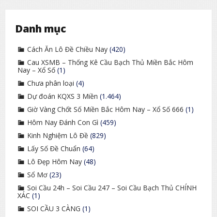
Danh mục
Cách Ăn Lô Đề Chiều Nay
(420)
Cau XSMB – Thống Kê Cầu Bạch Thủ Miền Bắc Hôm
Nay – Xổ Số
(1)
Chưa phân loại
(4)
Dự đoán KQXS 3 Miền
(1.464)
Giờ Vàng Chốt Số Miền Bắc Hôm Nay – Xổ Số 666
(1)
Hôm Nay Đánh Con Gì
(459)
Kinh Nghiệm Lô Đề
(829)
Lấy Số Đề Chuẩn
(64)
Lô Đẹp Hôm Nay
(48)
Sổ Mơ
(23)
Soi Cầu 24h – Soi Cầu 247 – Soi Cầu Bạch Thủ CHÍNH
XÁC
(1)
SOI CẦU 3 CÀNG
(1)