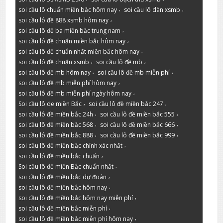
,
,
soi cầu lô chuẩn miền bắc hôm nay
soi cầu lô dàn xsmb
,
soi cầu lô đề 888 xsmb hôm nay
,
soi cầu lô đề ba miền bắc trung nam
,
soi cầu lô đề chuẩn miền bắc hôm nay
,
soi cầu lô đề chuẩn nhất miền bắc hôm nay
,
,
soi cầu lô đề chuẩn xsmb
soi cầu lô đề mb
,
,
soi cầu lô đề mb hôm nay
soi cầu lô đề mb miễn phí
,
soi cầu lô đề mb miễn phí hôm nay
,
soi cầu lô đề mb miễn phí ngày hôm nay
,
,
Soi cầu lô de miền Bắc
soi cầu lô đề miền bắc 247
,
,
soi cầu lô đề miền bắc 24h
soi cầu lô đề miền bắc 555
,
,
soi cầu lô đề miền bắc 568
soi cầu lô đề miền bắc 666
,
,
soi cầu lô đề miền bắc 888
soi cầu lô đề miền bắc 999
,
soi cầu lô đề miền bắc chính xác nhất
,
soi cầu lô đề miền bắc chuẩn
,
Soi cầu lô đề miền Bắc chuẩn nhất
,
soi cầu lô đề miền bắc dự đoán
,
soi cầu lô đề miền bắc hôm nay
,
soi cầu lô đề miền bắc hôm nay miễn phí
,
soi cầu lô đề miền bắc miễn phí
,
soi cầu lô đề miền bắc miễn phí hôm nay