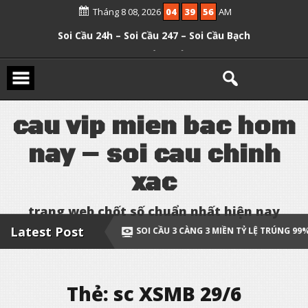
Skip
Soi Cầu 3 Càng Miền Nam Cực Chuẩn
Tháng 8 08, 2026
04
39
57
AM
to
content
Miễn Phí Hôm Nay 100%
Soi Cầu 24h – Soi Cầu 247 – Soi Cầu Bạch
Thủ CHÍNH XÁC
Soi Cau Mb Rong Bach Kim
Giờ Vàng Chốt Số Miền Bắc Hôm Nay –
c
a
u
v
i
p
m
i
e
n
b
a
c
h
o
m
Xổ Số 666
n
a
y
–
s
o
i
c
a
u
c
h
i
n
h
x
a
c
t
r
a
n
g
w
e
b
c
h
ố
t
s
ố
c
h
u
ẩ
n
n
h
ấ
t
h
i
ệ
n
n
a
y
Latest Post
Ố
SOI CẦU 3 CÀNG 3 MIỀN TỶ LỆ TRÚNG 99%
SOI CẦU 3 CÀNG 
Thẻ:
sc XSMB 29/6