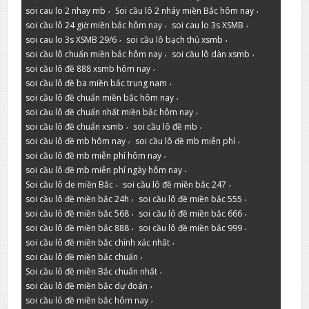
,
,
soi cau lo 2 nhay mb
Soi cầu lô 2 nháy miền Bắc hôm nay
,
,
soi cầu lô 24 giờ miền bắc hôm nay
soi cau lo 3s XSMB
,
,
soi cau lo 3s XSMB 29/6
soi cầu lô bạch thủ xsmb
,
,
soi cầu lô chuẩn miền bắc hôm nay
soi cầu lô dàn xsmb
,
soi cầu lô đề 888 xsmb hôm nay
,
soi cầu lô đề ba miền bắc trung nam
,
soi cầu lô đề chuẩn miền bắc hôm nay
,
soi cầu lô đề chuẩn nhất miền bắc hôm nay
,
,
soi cầu lô đề chuẩn xsmb
soi cầu lô đề mb
,
,
soi cầu lô đề mb hôm nay
soi cầu lô đề mb miễn phí
,
soi cầu lô đề mb miễn phí hôm nay
,
soi cầu lô đề mb miễn phí ngày hôm nay
,
,
Soi cầu lô de miền Bắc
soi cầu lô đề miền bắc 247
,
,
soi cầu lô đề miền bắc 24h
soi cầu lô đề miền bắc 555
,
,
soi cầu lô đề miền bắc 568
soi cầu lô đề miền bắc 666
,
,
soi cầu lô đề miền bắc 888
soi cầu lô đề miền bắc 999
,
soi cầu lô đề miền bắc chính xác nhất
,
soi cầu lô đề miền bắc chuẩn
,
Soi cầu lô đề miền Bắc chuẩn nhất
,
soi cầu lô đề miền bắc dự đoán
,
soi cầu lô đề miền bắc hôm nay