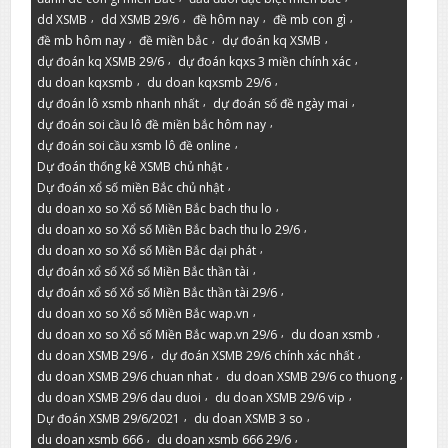
,
,
,
,
dd XSMB
dd XSMB 29/6
đề hôm nay
đề mb con gì
,
,
,
đề mb hôm nay
đề miền bắc
dự đoán kq XSMB
,
,
dự đoán kq XSMB 29/6
dự đoán kqxs 3 miền chính xác
,
,
du doan kqxsmb
du doan kqxsmb 29/6
,
,
dự đoán lô xsmb nhanh nhất
dự đoán số đề ngày mai
,
dự đoán soi cầu lô đề miền bắc hôm nay
,
dự đoán soi cầu xsmb lô đề online
,
Dự đoán thống kê XSMB chủ nhật
,
Dự đoán xổ số miền Bắc chủ nhật
,
du doan xo so Xổ số Miền Bắc bach thu lo
,
du doan xo so Xổ số Miền Bắc bach thu lo 29/6
,
du doan xo so Xổ số Miền Bắc dại phát
,
dự đoán xổ số Xổ số Miền Bắc thần tài
,
dự đoán xổ số Xổ số Miền Bắc thần tài 29/6
,
du doan xo so Xổ số Miền Bắc wap.vn
,
,
du doan xo so Xổ số Miền Bắc wap.vn 29/6
du doan xsmb
,
,
du doan XSMB 29/6
dự đoán XSMB 29/6 chính xác nhất
,
,
du doan XSMB 29/6 chuan nhat
du doan XSMB 29/6 co thuong
,
,
du doan XSMB 29/6 dau duoi
du doan XSMB 29/6 vip
,
,
Dự đoán XSMB 29/6/2021
du doan XSMB 3 so
,
,
du doan xsmb 666
du doan xsmb 666 29/6