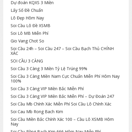
Dự đoán KQXS 3 Miền
Lấy Số Đề Chuẩn
Lô Đẹp Hôm Nay
Soi Cầu Lô Đề XSMB
Soi Lô MB Miễn Phí
Gio Vang Chot So
Soi Cầu 24h – Soi Cầu 247 – Soi Cầu Bạch Thủ CHÍNH
XÁC
SOI CẦU 3 CÀNG
Soi Cầu 3 Càng 3 Miền Tỷ Lệ Trúng 99%
Soi Cầu 3 Càng Miền Nam Cực Chuẩn Miễn Phí Hôm Nay
100%
Soi Cầu 3 Càng VIP Miền Bắc Miễn Phí
Soi Cầu 3 Càng VIP Miền Bắc Miễn Phí – Dự Đoán 247
Soi Cầu Mb Chính Xác Miễn Phí Soi Cầu Lô Chính Xác
Soi Cau Mb Rong Bach Kim
Soi Cầu Miền Bắc Chính Xác 100 – Cầu Lô XSMB Hôm
Nay
Soi Cầu Rồng Bạch Kim 666 Hôm Nay Miễn Phí