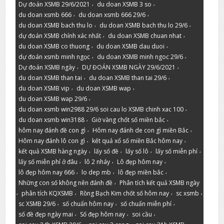
,
,
Dự đoán XSMB 29/6/2021
du doan XSMB 3 so
,
,
du doan xsmb 666
du doan xsmb 666 29/6
,
,
du doan XSMB bach thu lo
du doan XSMB bach thu lo 29/6
,
,
dự đoán XSMB chính xác nhất
du doan XSMB chuan nhat
,
,
du doan XSMB co thuong
du doan XSMB dau duoi
,
,
dự đoán xsmb minh ngọc
du doan XSMB minh ngoc 29/6
,
,
Dự đoán XSMB ngày
DỰ ĐOÁN XSMB NGÀY 29/6/2021
,
,
du doan XSMB than tai
du doan XSMB than tai 29/6
,
,
du doan XSMB vip
du doan XSMB wap
,
du doan XSMB wap 29/6
,
du doan xsmb win2988 29/6 soi cau lo XSMB chinh xac 100
,
,
du doan xsmb win3188
Giờ vàng chốt số miền bắc
,
,
hôm nay đánh đề con gì
Hôm nay đánh de con gì miền Bắc
,
,
Hôm nay đánh lô con gì
kết quả xổ số miền Bắc hôm nay
,
,
,
,
kết quả XSMB hàng ngày
lấy số đề
lấy số lô
lấy số miễn phí
,
,
,
lấy số miễn phí ở đâu
lô 2 nháy
Lô đẹp hôm nay
,
,
,
lô đẹp hôm nay 666
lo dep mb
lô đẹp miền bắc
,
Những con số không nên đánh đề
Phân tích kết quả XSMB ngày
,
,
,
,
phân tích KQXSMB
Rồng Bạch Kim chốt số hôm nay
sc xsmb
,
,
,
sc XSMB 29/6
số chuẩn hôm nay
số chuẩn miễn phí
,
,
,
số đề đẹp ngày mai
Số đẹp hôm nay
soi cầu
,
,
,