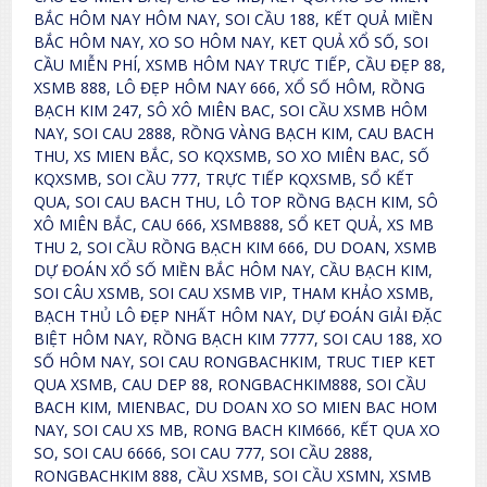
BẮC HÔM NAY HÔM NAY, SOI CẦU 188, KẾT QUẢ MIỀN
BẮC HÔM NAY, XO SO HÔM NAY, KET QUẢ XỔ SỐ, SOI
CẦU MIỄN PHÍ, XSMB HÔM NAY TRỰC TIẾP, CẦU ĐẸP 88,
XSMB 888, LÔ ĐẸP HÔM NAY 666, XỔ SỐ HÔM, RỒNG
BẠCH KIM 247, SÔ XÔ MIÊN BAC, SOI CẦU XSMB HÔM
NAY, SOI CAU 2888, RỒNG VÀNG BẠCH KIM, CAU BACH
THU, XS MIEN BẮC, SO KQXSMB, SO XO MIÊN BAC, SỐ
KQXSMB, SOI CẦU 777, TRỰC TIẾP KQXSMB, SỔ KẾT
QUA, SOI CAU BACH THU, LÔ TOP RỒNG BẠCH KIM, SÔ
XÔ MIÊN BẮC, CAU 666, XSMB888, SỔ KET QUẢ, XS MB
THU 2, SOI CẦU RỒNG BẠCH KIM 666, DU DOAN, XSMB
DỰ ĐOÁN XỔ SỐ MIỀN BẮC HÔM NAY, CẦU BẠCH KIM,
SOI CÂU XSMB, SOI CAU XSMB VIP, THAM KHẢO XSMB,
BẠCH THỦ LÔ ĐẸP NHẤT HÔM NAY, DỰ ĐOÁN GIẢI ĐẶC
BIỆT HÔM NAY, RỒNG BẠCH KIM 7777, SOI CAU 188, XO
SỐ HÔM NAY, SOI CAU RONGBACHKIM, TRUC TIEP KET
QUA XSMB, CAU DEP 88, RONGBACHKIM888, SOI CẦU
BACH KIM, MIENBAC, DU DOAN XO SO MIEN BAC HOM
NAY, SOI CAU XS MB, RONG BACH KIM666, KẾT QUA XO
SO, SOI CAU 6666, SOI CAU 777, SOI CẦU 2888,
RONGBACHKIM 888, CẦU XSMB, SOI CẦU XSMN, XSMB