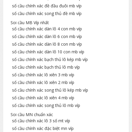
số cầu chính xác đề đầu đuôi mb víp
số cầu chính xác song thủ đề mb víp
Soi cầu MB Víp nhất
số cầu chính xác dàn lô 4 con mb víp
số cầu chính xác dàn lô 6 con mb víp
số cầu chính xác dàn lô 8 con mb víp
số cầu chính xác dàn lô 10 con mb víp
số cầu chính xác bạch thủ lô kép mb víp
số cầu chính xác bạch thủ lô mb víp
số cầu chính xác lô xiên 3 mb víp
số cầu chính xác lô xiên 2 mb víp
số cầu chính xác song thủ lô kép mb víp
số cầu chính xác lô xiên 4 mb víp
số cầu chính xác song thủ lô mb víp
Soi cầu MN chuẩn xác
số cầu chính xác lô 3 số mt víp
số cầu chính xác đặc biệt mn víp