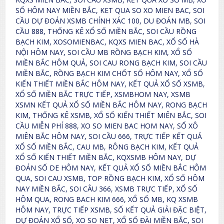
SỐ HÔM NAY MIỀN BẮC, KET QUA SO XO MIEN BAC, SOI
CẦU DỰ ĐOÁN XSMB CHÍNH XÁC 100, DU ĐOÁN MB, SOI
CẦU 888, THỐNG KÊ XỔ SỐ MIỀN BẮC, SOI CẦU RỒNG
BẠCH KIM, XOSOMIENBAC, KQXS MIEN BAC, XỔ SỐ HÀ
NỘI HÔM NAY, SOI CẦU MB RỒNG BẠCH KIM, XỔ SỐ
MIỀN BẮC HÔM QUẢ, SOI CAU RONG BẠCH KIM, SOI CẦU
MIỀN BẮC, RỒNG BẠCH KIM CHỐT SỐ HÔM NAY, XỔ SỐ
KIẾN THIẾT MIỀN BẮC HÔM NAY, KẾT QUẢ XỔ SỐ XSMB,
XỔ SỐ MIỀN BẮC TRỰC TIẾP, XSMBHOM NAY, XSMB
XSMN KẾT QUẢ XỔ SỐ MIỀN BẮC HÔM NAY, RONG BẠCH
KIM, THỐNG KÊ XSMB, XỔ SỐ KIẾN THIẾT MIÊN BẮC, SOI
CẦU MIỄN PHÍ 888, XO SO MIEN BAC HOM NAY, SỔ XÔ
MIÊN BẮC HÔM NAY, SOI CẦU 666, TRỰC TIẾP KẾT QUẢ
XỔ SỐ MIỀN BẮC, CAU MB, RÔNG BẠCH KIM, KẾT QUẢ
XỔ SỐ KIẾN THIẾT MIỀN BẮC, KQXSMB HÔM NAY, DỰ
ĐOÁN SỐ DE HÔM NAY, KẾT QUẢ XỔ SỐ MIỀN BẮC HÔM
QUA, SOI CAU XSMB, TOP RỒNG BẠCH KIM, XỔ SỐ HÔM
NAY MIỀN BẮC, SOI CÂU 366, XSMB TRỰC TIẾP, XỔ SỐ
HÔM QUA, RONG BACH KIM 666, XỔ SỐ MB, KQ XSMB
HÔM NAY, TRỰC TIẾP XSMB, SỐ KẾT QUẢ GIẢI ĐẶC BIỆT,
DỰ ĐOÁN XỔ SỐ, XO SO NET, XỔ SỐ ĐÀI MIỀN BẮC, SOI