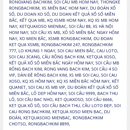
RONGVANG BACHKIM, SOI CẦU MB HOM NAY, THONGKE
RONGBACHKIM, XS MIÊN BAC HOM NAY, DU ĐOÁN XỔ
SỐ, DU DOAN XO SỐ, DU DOAN KẾT QUẢ XỔ SỐ MIỀN
BẮC, KẾT QUA MB, KQ XSMB HOM NAY, KQ XS MB HOM
NAY, KETQUAXOSO MIENBAC, SOI CÂU 88, XS HÀ NỘI
HOM NAY, SOI CẦU XS MB, XÔ SÔ MIÊN BĂC NGAY HÔM
NAY, XO MIEN BẮC, XSMB RONGBACHKIM, DU ĐOAN
KET QUA XSMB, RONGBACHKIM 247, RONGBACHKIM
777, LO KHUNG 1 NGAY, SOI CAU MIEN BẮC, CAU LOTO,
SOI CAU 3CANG, CẦU RÔNG BACH KIM, KETQUA XOSO,
KẾT QUẢ XỔ SỐ MIÊN BẮC NGÀY HÔM NAY, SOI CÂU MB
RÔNG BACH KIM, RONG VANG BẠCH KIM, SOI CÂU 4 SO
VIP, DÀN ĐỀ RỒNG BẠCH KIM, XS MB SOI CAU, SOI CAU
XOSO, KQ XS HÔM NAY, KQ XS MIỀN BẮC HÔM NAY, KẾT
QUANET, SOI CAU XS MB VIP, DU ĐOÁN KẾT QUẢ XỔ SỐ
MIỀN BẮC, LÔ DEP HÔM NAY, SOI CÂU 9999, BACH THU
LÔ, SOI CẦU BAC NHO, KET QUAXOSO, SOI CÂU 6666,
KET QUA XÔ SỐ, SOI CẦU BẠCH THU, CẦU LOTO ĐẸP, SOI
CAU RONG BACHKIM, KETQUA XOSO MIEN BAC, DU
ĐOÁN, KETQUASOXO MIENBAC, RONGBACHKIM
CHOTSO, RONGBACHKIM 8899,