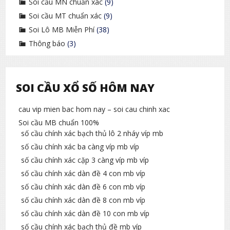
Soi cầu MN chuẩn xác
(9)
Soi cầu MT chuẩn xác
(9)
Soi Lô MB Miễn Phí
(38)
Thông báo
(3)
SOI CẦU XỔ SỐ HÔM NAY
cau vip mien bac hom nay – soi cau chinh xac
Soi cầu MB chuẩn 100%
số cầu chính xác bạch thủ lô 2 nháy víp mb
số cầu chính xác ba càng víp mb víp
số cầu chính xác cặp 3 càng víp mb víp
số cầu chính xác dàn đề 4 con mb víp
số cầu chính xác dàn đề 6 con mb víp
số cầu chính xác dàn đề 8 con mb víp
số cầu chính xác dàn đề 10 con mb víp
số cầu chính xác bạch thủ đề mb víp