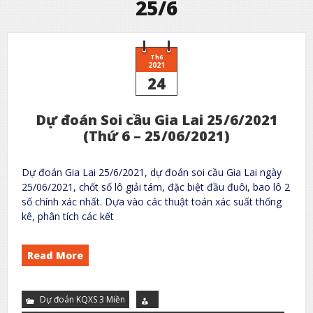
25/6
Th6
2021
24
Dự đoán Soi cầu Gia Lai 25/6/2021
(Thứ 6 – 25/06/2021)
Dự đoán Gia Lai 25/6/2021, dự đoán soi cầu Gia Lai ngày
25/06/2021, chốt số lô giải tám, đặc biệt đầu đuôi, bao lô 2
số chính xác nhất. Dựa vào các thuật toán xác suất thống
kê, phân tích các kết
Read More
Dự đoán KQXS 3 Miền