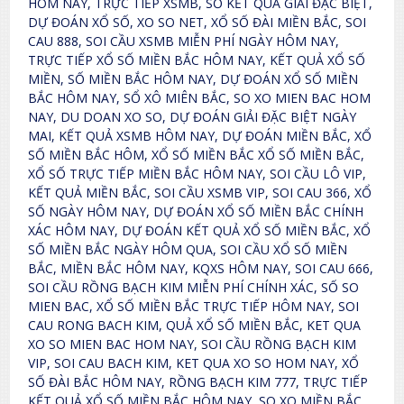
HÔM NAY, TRỰC TIẾP XSMB, SỐ KẾT QUẢ GIẢI ĐẶC BIỆT,
DỰ ĐOÁN XỔ SỐ, XO SO NET, XỔ SỐ ĐÀI MIỀN BẮC, SOI
CAU 888, SOI CẦU XSMB MIỄN PHÍ NGÀY HÔM NAY,
TRỰC TIẾP XỔ SỐ MIỀN BẮC HÔM NAY, KẾT QUẢ XỔ SỐ
MIỀN, SỐ MIỀN BẮC HÔM NAY, DỰ ĐOÁN XỔ SỐ MIỀN
BẮC HÔM NAY, SỔ XÔ MIÊN BẮC, SO XO MIEN BAC HOM
NAY, DU DOAN XO SO, DỰ ĐOÁN GIẢI ĐẶC BIỆT NGÀY
MAI, KẾT QUẢ XSMB HÔM NAY, DỰ ĐOÁN MIỀN BẮC, XỔ
SỐ MIỀN BẮC HÔM, XỔ SỐ MIỀN BẮC XỔ SỐ MIỀN BẮC,
XỔ SỐ TRỰC TIẾP MIỀN BẮC HÔM NAY, SOI CẦU LÔ VIP,
KẾT QUẢ MIỀN BẮC, SOI CẦU XSMB VIP, SOI CAU 366, XỔ
SỐ NGÀY HÔM NAY, DỰ ĐOÁN XỔ SỐ MIỀN BẮC CHÍNH
XÁC HÔM NAY, DỰ ĐOÁN KẾT QUẢ XỔ SỐ MIỀN BẮC, XỔ
SỐ MIỀN BẮC NGÀY HÔM QUA, SOI CẦU XỔ SỐ MIỀN
BẮC, MIỀN BẮC HÔM NAY, KQXS HÔM NAY, SOI CAU 666,
SOI CẦU RỒNG BẠCH KIM MIỄN PHÍ CHÍNH XÁC, SỐ SO
MIEN BAC, XỔ SỐ MIỀN BẮC TRỰC TIẾP HÔM NAY, SOI
CAU RONG BACH KIM, QUẢ XỔ SỐ MIỀN BẮC, KET QUA
XO SO MIEN BAC HOM NAY, SOI CẦU RỒNG BẠCH KIM
VIP, SOI CAU BACH KIM, KET QUA XO SO HOM NAY, XỔ
SỐ ĐÀI BẮC HÔM NAY, RỒNG BẠCH KIM 777, TRỰC TIẾP
KẾT QUẢ XỔ SỐ MIỀN BẮC HÔM NAY, SO XO MIỀN BẮC,