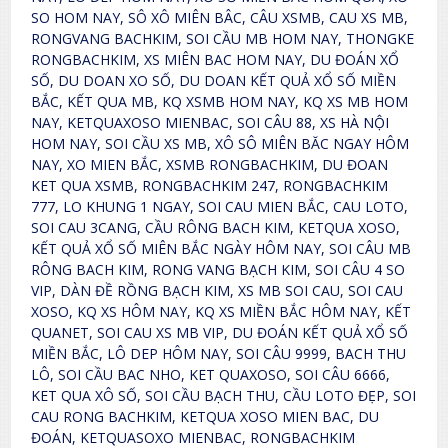
SO HOM NAY, SÔ XÔ MIÊN BÂC, CÂU XSMB, CAU XS MB,
RONGVANG BACHKIM, SOI CẦU MB HOM NAY, THONGKE
RONGBACHKIM, XS MIÊN BAC HOM NAY, DU ĐOÁN XỔ
SỐ, DU DOAN XO SỐ, DU DOAN KẾT QUẢ XỔ SỐ MIỀN
BẮC, KẾT QUA MB, KQ XSMB HOM NAY, KQ XS MB HOM
NAY, KETQUAXOSO MIENBAC, SOI CÂU 88, XS HÀ NỘI
HOM NAY, SOI CẦU XS MB, XÔ SÔ MIÊN BĂC NGAY HÔM
NAY, XO MIEN BẮC, XSMB RONGBACHKIM, DU ĐOAN
KET QUA XSMB, RONGBACHKIM 247, RONGBACHKIM
777, LO KHUNG 1 NGAY, SOI CAU MIEN BẮC, CAU LOTO,
SOI CAU 3CANG, CẦU RÔNG BACH KIM, KETQUA XOSO,
KẾT QUẢ XỔ SỐ MIÊN BẮC NGÀY HÔM NAY, SOI CÂU MB
RÔNG BACH KIM, RONG VANG BẠCH KIM, SOI CÂU 4 SO
VIP, DÀN ĐỀ RỒNG BẠCH KIM, XS MB SOI CAU, SOI CAU
XOSO, KQ XS HÔM NAY, KQ XS MIỀN BẮC HÔM NAY, KẾT
QUANET, SOI CAU XS MB VIP, DU ĐOÁN KẾT QUẢ XỔ SỐ
MIỀN BẮC, LÔ DEP HÔM NAY, SOI CÂU 9999, BACH THU
LÔ, SOI CẦU BAC NHO, KET QUAXOSO, SOI CÂU 6666,
KET QUA XÔ SỐ, SOI CẦU BẠCH THU, CẦU LOTO ĐẸP, SOI
CAU RONG BACHKIM, KETQUA XOSO MIEN BAC, DU
ĐOÁN, KETQUASOXO MIENBAC, RONGBACHKIM