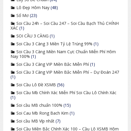
Lô Đẹp Hôm Nay
(48)
Sổ Mơ
(23)
Soi Cầu 24h – Soi Cầu 247 – Soi Cầu Bạch Thủ CHÍNH
XÁC
(1)
SOI CẦU 3 CÀNG
(1)
Soi Cầu 3 Càng 3 Miền Tỷ Lệ Trúng 99%
(1)
Soi Cầu 3 Càng Miền Nam Cực Chuẩn Miễn Phí Hôm
Nay 100%
(1)
Soi Cầu 3 Càng VIP Miền Bắc Miễn Phí
(1)
Soi Cầu 3 Càng VIP Miền Bắc Miễn Phí – Dự Đoán 247
(1)
Soi Cầu Lô Đề XSMB
(56)
Soi Cầu Mb Chính Xác Miễn Phí Soi Cầu Lô Chính Xác
(1)
Soi cầu MB chuẩn 100%
(15)
Soi Cau Mb Rong Bach Kim
(1)
Soi cầu MB Víp nhất
(7)
Soi Cầu Miền Bắc Chính Xác 100 – Cầu Lô XSMB Hôm