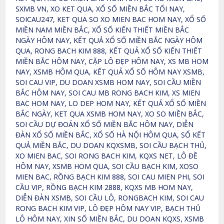
SXMB VN, XO KET QUA, XỔ SỐ MIỀN BẮC TỐI NAY,
SOICAU247, KET QUA SO XO MIEN BAC HOM NAY, XỔ SỐ
MIỀN NAM MIỀN BẮC, XỔ SỐ KIẾN THIẾT MIỀN BẮC
NGÀY HÔM NAY, KẾT QUẢ XỔ SỐ MIỀN BẮC NGÀY HÔM
QUA, RONG BACH KIM 888, KẾT QUẢ XỔ SỐ KIẾN THIẾT
MIỀN BẮC HÔM NAY, CẶP LÔ ĐẸP HÔM NAY, XS MB HOM
NAY, XSMB HÔM QUA, KẾT QUẢ XỔ SỐ HÔM NAY XSMB,
SOI CAU VIP, DU DOAN XSMB HOM NAY, SOI CẦU MIỀN
BẮC HÔM NAY, SOI CAU MB RONG BACH KIM, XS MIEN
BAC HOM NAY, LO DEP HOM NAY, KẾT QUẢ XỔ SỐ MIỀN
BẮC NGÀY, KET QUA XSMB HOM NAY, XO SO MIỀN BẮC,
SOI CẦU DỰ ĐOÁN XỔ SỐ MIỀN BẮC HÔM NAY, DIỄN
ĐÀN XỔ SỐ MIỀN BẮC, XỔ SỐ HÀ NỘI HÔM QUA, SỔ KẾT
QUẢ MIỀN BẮC, DU DOAN KQXSMB, SOI CẦU BẠCH THỦ,
XO MIEN BAC, SOI RONG BACH KIM, KQXS NET, LÔ ĐỀ
HÔM NAY, XSMB HOM QUA, SOI CẦU BẠCH KIM, XOSO
MIEN BAC, RỒNG BẠCH KIM 888, SOI CAU MIEN PHI, SOI
CẦU VIP, RỒNG BẠCH KIM 2888, KQXS MB HOM NAY,
DIỄN ĐÀN XSMB, SOI CẦU LÔ, RONGBACH KIM, SOI CAU
RONG BACH KIM VIP, LÔ ĐẸP HÔM NAY VIP, BẠCH THỦ
LÔ HÔM NAY, XIN SỐ MIỀN BẮC, DU DOAN KQXS, XSMB