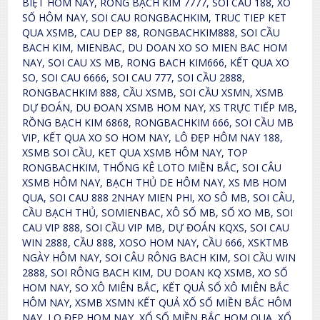
BIỆT HÔM NAY, RỒNG BẠCH KIM 7777, SOI CAU 188, XO
SỐ HÔM NAY, SOI CAU RONGBACHKIM, TRUC TIEP KET
QUA XSMB, CAU DEP 88, RONGBACHKIM888, SOI CẦU
BACH KIM, MIENBAC, DU DOAN XO SO MIEN BAC HOM
NAY, SOI CAU XS MB, RONG BACH KIM666, KẾT QUA XO
SO, SOI CAU 6666, SOI CAU 777, SOI CẦU 2888,
RONGBACHKIM 888, CẦU XSMB, SOI CẦU XSMN, XSMB
DỰ ĐOÁN, DU ĐOAN XSMB HOM NAY, XS TRỰC TIẾP MB,
RỒNG BẠCH KIM 6868, RONGBACHKIM 666, SOI CẦU MB
VIP, KẾT QUA XO SO HOM NAY, LÔ ĐẸP HÔM NAY 188,
XSMB SOI CẦU, KET QUA XSMB HÔM NAY, TOP
RONGBACHKIM, THỐNG KÊ LOTO MIỀN BẮC, SOI CÂU
XSMB HÔM NAY, BẠCH THỦ DE HÔM NAY, XS MB HOM
QUA, SOI CAU 888 2NHAY MIEN PHI, XO SÔ MB, SOI CÂU,
CẦU BẠCH THỦ, SOMIENBAC, XÔ SỐ MB, SỐ XO MB, SOI
CAU VIP 888, SOI CẦU VIP MB, DỰ ĐOÁN KQXS, SOI CAU
WIN 2888, CẦU 888, XOSO HOM NAY, CẦU 666, XSKTMB
NGÀY HÔM NAY, SOI CÂU RÔNG BACH KIM, SOI CẦU WIN
2888, SOI RÔNG BACH KIM, DU DOAN KQ XSMB, XO SỐ
HOM NAY, SO XÔ MIÊN BẮC, KẾT QUẢ SỔ XÔ MIÊN BẮC
HÔM NAY, XSMB XSMN KẾT QUẢ XỐ SỐ MIỀN BẮC HÔM
NAY, LO ĐEP HOM NAY, XỔ SỐ MIỀN BẮC HOM QUA, XỔ