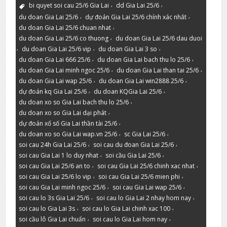
,
,
bi quyet soi cau 25/6 Gia Lai
dd Gia Lai 25/6
,
,
du doan Gia Lai 25/6
dự đoán Gia Lai 25/6 chính xác nhất
,
du doan Gia Lai 25/6 chuan nhat
,
du doan Gia Lai 25/6 co thuong
du doan Gia Lai 25/6 dau duoi
,
,
,
du doan Gia Lai 25/6 vip
du doan Gia Lai 3 so
,
,
du doan Gia Lai 666 25/6
du doan Gia Lai bach thu lo 25/6
,
,
du doan Gia Lai minh ngoc 25/6
du doan Gia Lai than tai 25/6
,
,
du doan Gia Lai wap 25/6
du doan Gia Lai win2888 25/6
,
,
dự đoán kq Gia Lai 25/6
du doan KQGia Lai 25/6
,
du doan xo so Gia Lai bach thu lo 25/6
,
du doan xo so Gia Lai dại phát
,
dự đoán xổ số Gia Lai thần tài 25/6
,
,
du doan xo so Gia Lai wap.vn 25/6
sc Gia Lai 25/6
,
,
soi cau 24h Gia Lai 25/6
soi cau du đoan Gia Lai 25/6
,
,
soi cau Gia Lai 1 lo duy nhat
soi cầu Gia Lai 25/6
,
,
soi cau Gia Lai 25/6 an to
soi cau Gia Lai 25/6 chinh xac nhat
,
,
soi cau Gia Lai 25/6 lo vip
soi cau Gia Lai 25/6 mien phi
,
,
soi cau Gia Lai minh ngoc 25/6
soi cau Gia Lai wap 25/6
,
,
soi cau lo 3s Gia Lai 25/6
soi cau lo Gia Lai 2 nhay hom nay
,
,
soi cau lo Gia Lai 3s
soi cau lo Gia Lai chinh xac 100
,
,
soi cầu lô Gia Lai chuẩn
soi cau lo Gia Lai hom nay