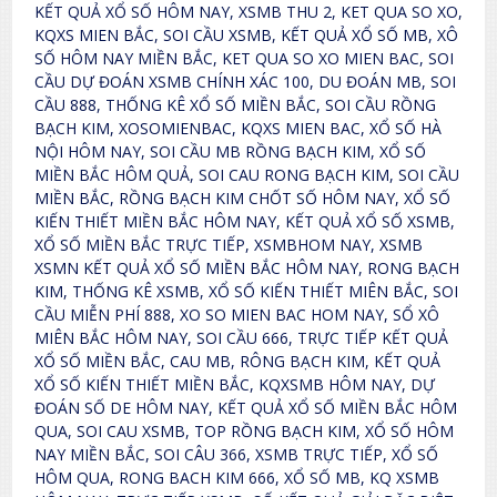
KẾT QUẢ XỔ SỐ HÔM NAY, XSMB THU 2, KET QUA SO XO,
KQXS MIEN BẮC, SOI CẦU XSMB, KẾT QUẢ XỔ SỐ MB, XÔ
SỐ HÔM NAY MIỀN BẮC, KET QUA SO XO MIEN BAC, SOI
CẦU DỰ ĐOÁN XSMB CHÍNH XÁC 100, DU ĐOÁN MB, SOI
CẦU 888, THỐNG KÊ XỔ SỐ MIỀN BẮC, SOI CẦU RỒNG
BẠCH KIM, XOSOMIENBAC, KQXS MIEN BAC, XỔ SỐ HÀ
NỘI HÔM NAY, SOI CẦU MB RỒNG BẠCH KIM, XỔ SỐ
MIỀN BẮC HÔM QUẢ, SOI CAU RONG BẠCH KIM, SOI CẦU
MIỀN BẮC, RỒNG BẠCH KIM CHỐT SỐ HÔM NAY, XỔ SỐ
KIẾN THIẾT MIỀN BẮC HÔM NAY, KẾT QUẢ XỔ SỐ XSMB,
XỔ SỐ MIỀN BẮC TRỰC TIẾP, XSMBHOM NAY, XSMB
XSMN KẾT QUẢ XỔ SỐ MIỀN BẮC HÔM NAY, RONG BẠCH
KIM, THỐNG KÊ XSMB, XỔ SỐ KIẾN THIẾT MIÊN BẮC, SOI
CẦU MIỄN PHÍ 888, XO SO MIEN BAC HOM NAY, SỔ XÔ
MIÊN BẮC HÔM NAY, SOI CẦU 666, TRỰC TIẾP KẾT QUẢ
XỔ SỐ MIỀN BẮC, CAU MB, RÔNG BẠCH KIM, KẾT QUẢ
XỔ SỐ KIẾN THIẾT MIỀN BẮC, KQXSMB HÔM NAY, DỰ
ĐOÁN SỐ DE HÔM NAY, KẾT QUẢ XỔ SỐ MIỀN BẮC HÔM
QUA, SOI CAU XSMB, TOP RỒNG BẠCH KIM, XỔ SỐ HÔM
NAY MIỀN BẮC, SOI CÂU 366, XSMB TRỰC TIẾP, XỔ SỐ
HÔM QUA, RONG BACH KIM 666, XỔ SỐ MB, KQ XSMB