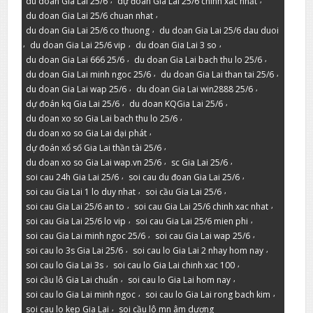
du doan Gia Lai 25/6
dự đoán Gia Lai 25/6 chính xác nhất
,
du doan Gia Lai 25/6 chuan nhat
,
du doan Gia Lai 25/6 co thuong
du doan Gia Lai 25/6 dau duoi
,
,
,
du doan Gia Lai 25/6 vip
du doan Gia Lai 3 so
,
,
du doan Gia Lai 666 25/6
du doan Gia Lai bach thu lo 25/6
,
,
du doan Gia Lai minh ngoc 25/6
du doan Gia Lai than tai 25/6
,
,
du doan Gia Lai wap 25/6
du doan Gia Lai win2888 25/6
,
,
dự đoán kq Gia Lai 25/6
du doan KQGia Lai 25/6
,
du doan xo so Gia Lai bach thu lo 25/6
,
du doan xo so Gia Lai dại phát
,
dự đoán xổ số Gia Lai thần tài 25/6
,
,
du doan xo so Gia Lai wap.vn 25/6
sc Gia Lai 25/6
,
,
soi cau 24h Gia Lai 25/6
soi cau du đoan Gia Lai 25/6
,
,
soi cau Gia Lai 1 lo duy nhat
soi cầu Gia Lai 25/6
,
,
soi cau Gia Lai 25/6 an to
soi cau Gia Lai 25/6 chinh xac nhat
,
,
soi cau Gia Lai 25/6 lo vip
soi cau Gia Lai 25/6 mien phi
,
,
soi cau Gia Lai minh ngoc 25/6
soi cau Gia Lai wap 25/6
,
,
soi cau lo 3s Gia Lai 25/6
soi cau lo Gia Lai 2 nhay hom nay
,
,
soi cau lo Gia Lai 3s
soi cau lo Gia Lai chinh xac 100
,
,
soi cầu lô Gia Lai chuẩn
soi cau lo Gia Lai hom nay
,
,
soi cau lo Gia Lai minh ngoc
soi cau lo Gia Lai rong bach kim
,
soi cau lo kep Gia Lai
soi cầu lô mn âm dương