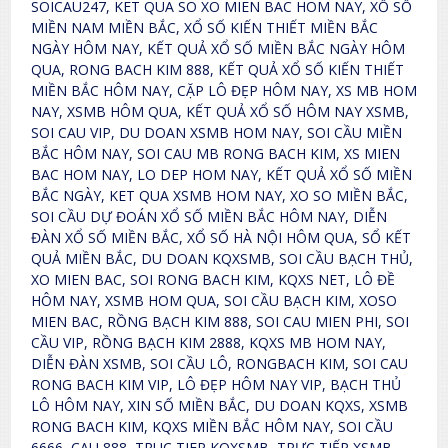
SOICAU247, KET QUA SO XO MIEN BAC HOM NAY, XỔ SỐ
MIỀN NAM MIỀN BẮC, XỔ SỐ KIẾN THIẾT MIỀN BẮC
NGÀY HÔM NAY, KẾT QUẢ XỔ SỐ MIỀN BẮC NGÀY HÔM
QUA, RONG BACH KIM 888, KẾT QUẢ XỔ SỐ KIẾN THIẾT
MIỀN BẮC HÔM NAY, CẶP LÔ ĐẸP HÔM NAY, XS MB HOM
NAY, XSMB HÔM QUA, KẾT QUẢ XỔ SỐ HÔM NAY XSMB,
SOI CAU VIP, DU DOAN XSMB HOM NAY, SOI CẦU MIỀN
BẮC HÔM NAY, SOI CAU MB RONG BACH KIM, XS MIEN
BAC HOM NAY, LO DEP HOM NAY, KẾT QUẢ XỔ SỐ MIỀN
BẮC NGÀY, KET QUA XSMB HOM NAY, XO SO MIỀN BẮC,
SOI CẦU DỰ ĐOÁN XỔ SỐ MIỀN BẮC HÔM NAY, DIỄN
ĐÀN XỔ SỐ MIỀN BẮC, XỔ SỐ HÀ NỘI HÔM QUA, SỔ KẾT
QUẢ MIỀN BẮC, DU DOAN KQXSMB, SOI CẦU BẠCH THỦ,
XO MIEN BAC, SOI RONG BACH KIM, KQXS NET, LÔ ĐỀ
HÔM NAY, XSMB HOM QUA, SOI CẦU BẠCH KIM, XOSO
MIEN BAC, RỒNG BẠCH KIM 888, SOI CAU MIEN PHI, SOI
CẦU VIP, RỒNG BẠCH KIM 2888, KQXS MB HOM NAY,
DIỄN ĐÀN XSMB, SOI CẦU LÔ, RONGBACH KIM, SOI CAU
RONG BACH KIM VIP, LÔ ĐẸP HÔM NAY VIP, BẠCH THỦ
LÔ HÔM NAY, XIN SỐ MIỀN BẮC, DU DOAN KQXS, XSMB
RONG BACH KIM, KQXS MIỀN BẮC HÔM NAY, SOI CẦU
6666, CAU 888, TRUC TIEP KQXSMB, TRỰC TIẾP XSMB