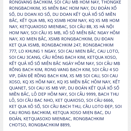
RONGVANG BACHKIM, SOI CẦU MB HOM NAY, THONGKE
RONGBACHKIM, XS MIÊN BAC HOM NAY, DU ĐOÁN XỔ
SỐ, DU DOAN XO SỐ, DU DOAN KẾT QUẢ XỔ SỐ MIỀN
BẮC, KẾT QUA MB, KQ XSMB HOM NAY, KQ XS MB HOM
NAY, KETQUAXOSO MIENBAC, SOI CÂU 88, XS HÀ NỘI
HOM NAY, SOI CẦU XS MB, XÔ SÔ MIÊN BĂC NGAY HÔM
NAY, XO MIEN BẮC, XSMB RONGBACHKIM, DU ĐOAN
KET QUA XSMB, RONGBACHKIM 247, RONGBACHKIM
777, LO KHUNG 1 NGAY, SOI CAU MIEN BẮC, CAU LOTO,
SOI CAU 3CANG, CẦU RÔNG BACH KIM, KETQUA XOSO,
KẾT QUẢ XỔ SỐ MIÊN BẮC NGÀY HÔM NAY, SOI CÂU MB
RÔNG BACH KIM, RONG VANG BẠCH KIM, SOI CÂU 4 SO
VIP, DÀN ĐỀ RỒNG BẠCH KIM, XS MB SOI CAU, SOI CAU
XOSO, KQ XS HÔM NAY, KQ XS MIỀN BẮC HÔM NAY, KẾT
QUANET, SOI CAU XS MB VIP, DU ĐOÁN KẾT QUẢ XỔ SỐ
MIỀN BẮC, LÔ DEP HÔM NAY, SOI CÂU 9999, BACH THU
LÔ, SOI CẦU BAC NHO, KET QUAXOSO, SOI CÂU 6666,
KET QUA XÔ SỐ, SOI CẦU BẠCH THU, CẦU LOTO ĐẸP, SOI
CAU RONG BACHKIM, KETQUA XOSO MIEN BAC, DU
ĐOÁN, KETQUASOXO MIENBAC, RONGBACHKIM
CHOTSO, RONGBACHKIM 8899,