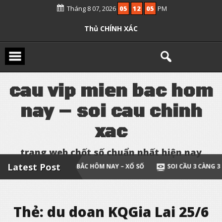
Skip
Miễn Phí Hôm Nay 100%
Tháng 8 07, 2026
05
12
06
PM
to
content
Soi Cầu 24h – Soi Cầu 247 – Soi Cầu Bạch
Thủ CHÍNH XÁC
Soi Cau Mb Rong Bach Kim
Giờ Vàng Chốt Số Miền Bắc Hôm Nay –
Xổ Số 666
c
a
u
v
i
p
m
i
e
n
b
a
c
h
o
m
n
a
y
–
s
o
i
c
a
u
c
h
i
n
h
x
a
c
t
r
a
n
g
w
e
b
c
h
ố
t
s
ố
c
h
u
ẩ
n
n
h
ấ
t
h
i
ệ
n
n
a
y
Latest Post
H THỦ MIỀN BẮC HÔM NAY – XỔ SỐ
SOI CẦU 3 CÀNG 3 MIỀN TỶ LỆ
Thẻ:
du doan KQGia Lai 25/6