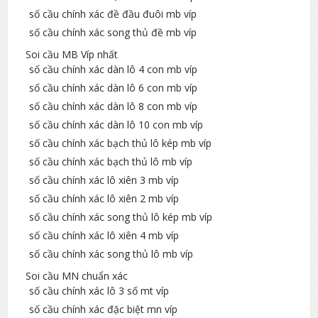
số cầu chính xác đề đầu đuôi mb víp
số cầu chính xác song thủ đề mb víp
Soi cầu MB Víp nhất
số cầu chính xác dàn lô 4 con mb víp
số cầu chính xác dàn lô 6 con mb víp
số cầu chính xác dàn lô 8 con mb víp
số cầu chính xác dàn lô 10 con mb víp
số cầu chính xác bạch thủ lô kép mb víp
số cầu chính xác bạch thủ lô mb víp
số cầu chính xác lô xiên 3 mb víp
số cầu chính xác lô xiên 2 mb víp
số cầu chính xác song thủ lô kép mb víp
số cầu chính xác lô xiên 4 mb víp
số cầu chính xác song thủ lô mb víp
Soi cầu MN chuẩn xác
số cầu chính xác lô 3 số mt víp
số cầu chính xác đặc biệt mn víp