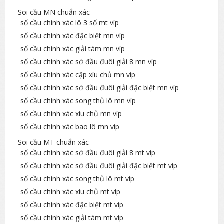
Soi cầu MN chuẩn xác
số cầu chính xác lô 3 số mt víp
số cầu chính xác đặc biệt mn víp
số cầu chính xác giải tám mn víp
số cầu chính xác sớ đầu đuôi giải 8 mn víp
số cầu chính xác cặp xíu chủ mn víp
số cầu chính xác sớ đầu đuôi giải đặc biệt mn víp
số cầu chính xác song thủ lô mn víp
số cầu chính xác xíu chủ mn víp
số cầu chính xác bao lô mn víp
Soi cầu MT chuẩn xác
số cầu chính xác sớ đầu đuôi giải 8 mt víp
số cầu chính xác sớ đầu đuôi giải đặc biệt mt víp
số cầu chính xác song thủ lô mt víp
số cầu chính xác xíu chủ mt víp
số cầu chính xác đặc biệt mt víp
số cầu chính xác giải tám mt víp