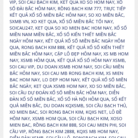
VIP, SOI CAU BACH KIM, KET QUA XO SO HOM NAY, XỔ
SỐ ĐÀI BẮC HÔM NAY, RỒNG BẠCH KIM 777, TRỰC TIẾP
KẾT QUẢ XỔ SỐ MIỀN BẮC HÔM NAY, SO XO MIỀN BẮC,
SXMB VN, XO KET QUA, XỔ SỐ MIỀN BẮC TỐI NAY,
SOICAU247, KET QUA SO XO MIEN BAC HOM NAY, XỔ SỐ
MIỀN NAM MIỀN BẮC, XỔ SỐ KIẾN THIẾT MIỀN BẮC
NGÀY HÔM NAY, KẾT QUẢ XỔ SỐ MIỀN BẮC NGÀY HÔM
QUA, RONG BACH KIM 888, KẾT QUẢ XỔ SỐ KIẾN THIẾT
MIỀN BẮC HÔM NAY, CẶP LÔ ĐẸP HÔM NAY, XS MB HOM
NAY, XSMB HÔM QUA, KẾT QUẢ XỔ SỐ HÔM NAY XSMB,
SOI CAU VIP, DU DOAN XSMB HOM NAY, SOI CẦU MIỀN
BẮC HÔM NAY, SOI CAU MB RONG BACH KIM, XS MIEN
BAC HOM NAY, LO DEP HOM NAY, KẾT QUẢ XỔ SỐ MIỀN
BẮC NGÀY, KET QUA XSMB HOM NAY, XO SO MIỀN BẮC,
SOI CẦU DỰ ĐOÁN XỔ SỐ MIỀN BẮC HÔM NAY, DIỄN
ĐÀN XỔ SỐ MIỀN BẮC, XỔ SỐ HÀ NỘI HÔM QUA, SỔ KẾT
QUẢ MIỀN BẮC, DU DOAN KQXSMB, SOI CẦU BẠCH THỦ,
XO MIEN BAC, SOI RONG BACH KIM, KQXS NET, LÔ ĐỀ
HÔM NAY, XSMB HOM QUA, SOI CẦU BẠCH KIM, XOSO
MIEN BAC, RỒNG BẠCH KIM 888, SOI CAU MIEN PHI, SOI
CẦU VIP, RỒNG BẠCH KIM 2888, KQXS MB HOM NAY,
DIỄN ĐÀN XSMB, SOI CẦU LÔ, RONGBACH KIM, SOI CAU