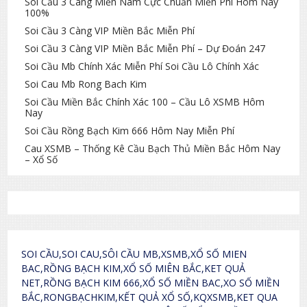
Soi Cầu 3 Càng Miền Nam Cực Chuẩn Miễn Phí Hôm Nay
100%
Soi Cầu 3 Càng VIP Miền Bắc Miễn Phí
Soi Cầu 3 Càng VIP Miền Bắc Miễn Phí – Dự Đoán 247
Soi Cầu Mb Chính Xác Miễn Phí Soi Cầu Lô Chính Xác
Soi Cau Mb Rong Bach Kim
Soi Cầu Miền Bắc Chính Xác 100 – Cầu Lô XSMB Hôm
Nay
Soi Cầu Rồng Bạch Kim 666 Hôm Nay Miễn Phí
Cau XSMB – Thống Kê Cầu Bạch Thủ Miền Bắc Hôm Nay
– Xổ Số
SOI CẦU,SOI CAU,SÔI CẦU MB,XSMB,XỔ SỐ MIEN
BAC,RỒNG BẠCH KIM,XỔ SỐ MIÊN BẮC,KET QUẢ
NET,RỒNG BẠCH KIM 666,XỔ SỐ MIỀN BAC,XO SỐ MIỀN
BẮC,RONGBẠCHKIM,KẾT QUẢ XỔ SỐ,KQXSMB,KET QUA