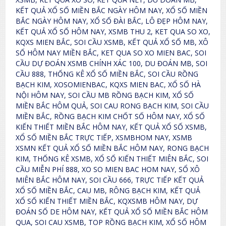
KẾT QUẢ XỔ SỐ MIỀN BẮC NGÀY HÔM NAY, XỔ SỐ MIỀN
BẮC NGÀY HÔM NAY, XỔ SỐ ĐÀI BẮC, LÔ ĐẸP HÔM NAY,
KẾT QUẢ XỔ SỐ HÔM NAY, XSMB THU 2, KET QUA SO XO,
KQXS MIEN BẮC, SOI CẦU XSMB, KẾT QUẢ XỔ SỐ MB, XÔ
SỐ HÔM NAY MIỀN BẮC, KET QUA SO XO MIEN BAC, SOI
CẦU DỰ ĐOÁN XSMB CHÍNH XÁC 100, DU ĐOÁN MB, SOI
CẦU 888, THỐNG KÊ XỔ SỐ MIỀN BẮC, SOI CẦU RỒNG
BẠCH KIM, XOSOMIENBAC, KQXS MIEN BAC, XỔ SỐ HÀ
NỘI HÔM NAY, SOI CẦU MB RỒNG BẠCH KIM, XỔ SỐ
MIỀN BẮC HÔM QUẢ, SOI CAU RONG BẠCH KIM, SOI CẦU
MIỀN BẮC, RỒNG BẠCH KIM CHỐT SỐ HÔM NAY, XỔ SỐ
KIẾN THIẾT MIỀN BẮC HÔM NAY, KẾT QUẢ XỔ SỐ XSMB,
XỔ SỐ MIỀN BẮC TRỰC TIẾP, XSMBHOM NAY, XSMB
XSMN KẾT QUẢ XỔ SỐ MIỀN BẮC HÔM NAY, RONG BẠCH
KIM, THỐNG KÊ XSMB, XỔ SỐ KIẾN THIẾT MIÊN BẮC, SOI
CẦU MIỄN PHÍ 888, XO SO MIEN BAC HOM NAY, SỔ XÔ
MIÊN BẮC HÔM NAY, SOI CẦU 666, TRỰC TIẾP KẾT QUẢ
XỔ SỐ MIỀN BẮC, CAU MB, RÔNG BẠCH KIM, KẾT QUẢ
XỔ SỐ KIẾN THIẾT MIỀN BẮC, KQXSMB HÔM NAY, DỰ
ĐOÁN SỐ DE HÔM NAY, KẾT QUẢ XỔ SỐ MIỀN BẮC HÔM
QUA, SOI CAU XSMB, TOP RỒNG BẠCH KIM, XỔ SỐ HÔM