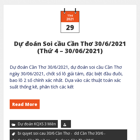
Th6
2021
29
Dự đoán Soi cầu Cần Thơ 30/6/2021
(Thứ 4 – 30/06/2021)
Dự đoán Cần Thơ 30/6/2021, dự đoán soi cầu Cần Thơ
ngày 30/06/2021, chốt số lô giải tám, đặc biệt đầu đuôi,
bao lô 2 số chính xác nhất. Dựa vào các thuật toán xác
suất thống kê, phân tích các kết
Read More
Dự đoán KQXS 3 Miền
,
,
bi quyet soi cau 30/6 Cần Thơ
dd Cần Thơ 30/6
,
,