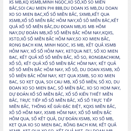
XS MB,KQ XSMB,MINH NGỌC,XÔ SỐ,XỔ SO MIỀN
BẮC,SOI CAU MIEN PHI 888,DU DOAN XS MB,DU DOAN
XO SO MIEN BAC,XỔ SỐ MIỀN BẮC, SXMB,KẾT QUA
XSMB,XỔ SỐ MIÊN BẮC HÔM NAY,XÔ SÔ MIÊN BĂC,KẾT
QUẢ XỔ SỐ MIỀN BẮC,DU ĐOAN MB,XS MB HÔM
NAY,DỰ ĐOÁN MB,XỔ SỐ MIỀN BẮC HÔM NAY,KQXS,
XSTD,XÔ SỐ MIỀN BẮC HÔM NAY,SO XO MIEN BẮC,
RONG BACH KIM, MINH NGOC, XS MB, KÊT QUẢ XSMB
HÔM NAY, XỔ SỐ HÔM NAY, KETQUA NET, SỐ XO MIEN
BAC, KẾT QUẢ XỔ SỐ MIÊN BẮC, XÔ SO, RONGBACHKIM,
XỔ SÔ, KẾT QUẢ XỔ SỐ MIỀN BẮC HÔM NAY, KẾT QUẢ
XỔ SỐ MIÊN BẮC HÔM NAY, XỔ SỐ, DU DOAN XSMB, XÔ
SÔ MIÊN BĂC HÔM NAY, KET QUA XSMB, SO XO MIEN
BAC, SO KET QUA, SOI CAU MB, XỔ SỐ MIỀN, SỐ XO, DU
ĐOAN XO SO MIEN BAC, SỐ MIỀN BẮC, XO SO HOM NAY,
DỰ ĐOÁN XỔ SỐ MIỀN BẮC, XỔ SỐ KIẾN THIẾT MIỀN
BẮC, TRỰC TIẾP XỔ SỐ MIỀN BẮC, XỔ SỐ TRỰC TIẾP
MIỀN BẮC, THỐNG KÊ GIẢI ĐẶC BIỆT, KQXS MIỀN BẮC,
XÔ SỐ HÔM NAY, XSMB HÔM NAY, XỔ SỐ MIỀN BẮC
HÔM QUA, SỔ KẾT QUẢ, DỰ ĐOÁN XSMB, XO SỐ MB,
KET QUA XO SO MIEN BAC, RÔNG BACH KIM, KẾT QUẢ
XSMB, KET QUA XO SO, KẾT QUẢ NET, DU DOAN MB,