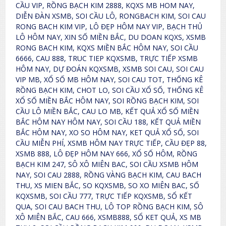
CẦU VIP, RỒNG BẠCH KIM 2888, KQXS MB HOM NAY,
DIỄN ĐÀN XSMB, SOI CẦU LÔ, RONGBACH KIM, SOI CAU
RONG BACH KIM VIP, LÔ ĐẸP HÔM NAY VIP, BẠCH THỦ
LÔ HÔM NAY, XIN SỐ MIỀN BẮC, DU DOAN KQXS, XSMB
RONG BACH KIM, KQXS MIỀN BẮC HÔM NAY, SOI CẦU
6666, CAU 888, TRUC TIEP KQXSMB, TRỰC TIẾP XSMB
HÔM NAY, DỰ ĐOÁN KQXSMB, XSMB SOI CAU, SOI CAU
VIP MB, XỔ SỐ MB HÔM NAY, SOI CAU TOT, THỐNG KÊ
RỒNG BẠCH KIM, CHOT LO, SOI CẦU XỔ SỐ, THỐNG KÊ
XỔ SỐ MIỀN BẮC HÔM NAY, SOI RỒNG BẠCH KIM, SOI
CẦU LÔ MIỀN BẮC, CAU LO MB, KẾT QUẢ XỔ SỐ MIỀN
BẮC HÔM NAY HÔM NAY, SOI CẦU 188, KẾT QUẢ MIỀN
BẮC HÔM NAY, XO SO HÔM NAY, KET QUẢ XỔ SỐ, SOI
CẦU MIỄN PHÍ, XSMB HÔM NAY TRỰC TIẾP, CẦU ĐẸP 88,
XSMB 888, LÔ ĐẸP HÔM NAY 666, XỔ SỐ HÔM, RỒNG
BẠCH KIM 247, SÔ XÔ MIÊN BAC, SOI CẦU XSMB HÔM
NAY, SOI CAU 2888, RỒNG VÀNG BẠCH KIM, CAU BACH
THU, XS MIEN BẮC, SO KQXSMB, SO XO MIÊN BAC, SỐ
KQXSMB, SOI CẦU 777, TRỰC TIẾP KQXSMB, SỔ KẾT
QUA, SOI CAU BACH THU, LÔ TOP RỒNG BẠCH KIM, SÔ
XÔ MIÊN BẮC, CAU 666, XSMB888, SỔ KET QUẢ, XS MB