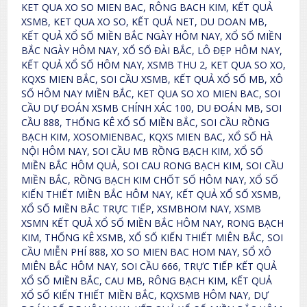
KET QUA XO SO MIEN BAC, RÔNG BACH KIM, KẾT QUẢ
XSMB, KET QUA XO SO, KẾT QUẢ NET, DU DOAN MB,
KẾT QUẢ XỔ SỐ MIỀN BẮC NGÀY HÔM NAY, XỔ SỐ MIỀN
BẮC NGÀY HÔM NAY, XỔ SỐ ĐÀI BẮC, LÔ ĐẸP HÔM NAY,
KẾT QUẢ XỔ SỐ HÔM NAY, XSMB THU 2, KET QUA SO XO,
KQXS MIEN BẮC, SOI CẦU XSMB, KẾT QUẢ XỔ SỐ MB, XÔ
SỐ HÔM NAY MIỀN BẮC, KET QUA SO XO MIEN BAC, SOI
CẦU DỰ ĐOÁN XSMB CHÍNH XÁC 100, DU ĐOÁN MB, SOI
CẦU 888, THỐNG KÊ XỔ SỐ MIỀN BẮC, SOI CẦU RỒNG
BẠCH KIM, XOSOMIENBAC, KQXS MIEN BAC, XỔ SỐ HÀ
NỘI HÔM NAY, SOI CẦU MB RỒNG BẠCH KIM, XỔ SỐ
MIỀN BẮC HÔM QUẢ, SOI CAU RONG BẠCH KIM, SOI CẦU
MIỀN BẮC, RỒNG BẠCH KIM CHỐT SỐ HÔM NAY, XỔ SỐ
KIẾN THIẾT MIỀN BẮC HÔM NAY, KẾT QUẢ XỔ SỐ XSMB,
XỔ SỐ MIỀN BẮC TRỰC TIẾP, XSMBHOM NAY, XSMB
XSMN KẾT QUẢ XỔ SỐ MIỀN BẮC HÔM NAY, RONG BẠCH
KIM, THỐNG KÊ XSMB, XỔ SỐ KIẾN THIẾT MIÊN BẮC, SOI
CẦU MIỄN PHÍ 888, XO SO MIEN BAC HOM NAY, SỔ XÔ
MIÊN BẮC HÔM NAY, SOI CẦU 666, TRỰC TIẾP KẾT QUẢ
XỔ SỐ MIỀN BẮC, CAU MB, RÔNG BẠCH KIM, KẾT QUẢ
XỔ SỐ KIẾN THIẾT MIỀN BẮC, KQXSMB HÔM NAY, DỰ