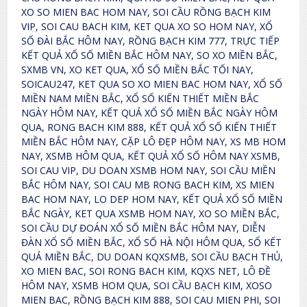
XO SO MIEN BAC HOM NAY, SOI CẦU RỒNG BẠCH KIM
VIP, SOI CAU BACH KIM, KET QUA XO SO HOM NAY, XỔ
SỐ ĐÀI BẮC HÔM NAY, RỒNG BẠCH KIM 777, TRỰC TIẾP
KẾT QUẢ XỔ SỐ MIỀN BẮC HÔM NAY, SO XO MIỀN BẮC,
SXMB VN, XO KET QUA, XỔ SỐ MIỀN BẮC TỐI NAY,
SOICAU247, KET QUA SO XO MIEN BAC HOM NAY, XỔ SỐ
MIỀN NAM MIỀN BẮC, XỔ SỐ KIẾN THIẾT MIỀN BẮC
NGÀY HÔM NAY, KẾT QUẢ XỔ SỐ MIỀN BẮC NGÀY HÔM
QUA, RONG BACH KIM 888, KẾT QUẢ XỔ SỐ KIẾN THIẾT
MIỀN BẮC HÔM NAY, CẶP LÔ ĐẸP HÔM NAY, XS MB HOM
NAY, XSMB HÔM QUA, KẾT QUẢ XỔ SỐ HÔM NAY XSMB,
SOI CAU VIP, DU DOAN XSMB HOM NAY, SOI CẦU MIỀN
BẮC HÔM NAY, SOI CAU MB RONG BACH KIM, XS MIEN
BAC HOM NAY, LO DEP HOM NAY, KẾT QUẢ XỔ SỐ MIỀN
BẮC NGÀY, KET QUA XSMB HOM NAY, XO SO MIỀN BẮC,
SOI CẦU DỰ ĐOÁN XỔ SỐ MIỀN BẮC HÔM NAY, DIỄN
ĐÀN XỔ SỐ MIỀN BẮC, XỔ SỐ HÀ NỘI HÔM QUA, SỔ KẾT
QUẢ MIỀN BẮC, DU DOAN KQXSMB, SOI CẦU BẠCH THỦ,
XO MIEN BAC, SOI RONG BACH KIM, KQXS NET, LÔ ĐỀ
HÔM NAY, XSMB HOM QUA, SOI CẦU BẠCH KIM, XOSO
MIEN BAC, RỒNG BẠCH KIM 888, SOI CAU MIEN PHI, SOI