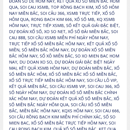
ĐOÁN SỐ DE HÔM NAY, KẾT QUẢ XỔ SỐ MIỀN BẮC HÔM
QUA, SOI CAU XSMB, TOP RỒNG BẠCH KIM, XỔ SỐ HÔM
NAY MIỀN BẮC, SOI CÂU 366, XSMB TRỰC TIẾP, XỔ SỐ
HÔM QUA, RONG BACH KIM 666, XỔ SỐ MB, KQ XSMB
HÔM NAY, TRỰC TIẾP XSMB, SỐ KẾT QUẢ GIẢI ĐẶC BIỆT,
DỰ ĐOÁN XỔ SỐ, XO SO NET, XỔ SỐ ĐÀI MIỀN BẮC, SOI
CAU 888, SOI CẦU XSMB MIỄN PHÍ NGÀY HÔM NAY,
TRỰC TIẾP XỔ SỐ MIỀN BẮC HÔM NAY, KẾT QUẢ XỔ SỐ
MIỀN, SỐ MIỀN BẮC HÔM NAY, DỰ ĐOÁN XỔ SỐ MIỀN
BẮC HÔM NAY, SỔ XÔ MIÊN BẮC, SO XO MIEN BAC HOM
NAY, DU DOAN XO SO, DỰ ĐOÁN GIẢI ĐẶC BIỆT NGÀY
MAI, KẾT QUẢ XSMB HÔM NAY, DỰ ĐOÁN MIỀN BẮC, XỔ
SỐ MIỀN BẮC HÔM, XỔ SỐ MIỀN BẮC XỔ SỐ MIỀN BẮC,
XỔ SỐ TRỰC TIẾP MIỀN BẮC HÔM NAY, SOI CẦU LÔ VIP,
KẾT QUẢ MIỀN BẮC, SOI CẦU XSMB VIP, SOI CAU 366, XỔ
SỐ NGÀY HÔM NAY, DỰ ĐOÁN XỔ SỐ MIỀN BẮC CHÍNH
XÁC HÔM NAY, DỰ ĐOÁN KẾT QUẢ XỔ SỐ MIỀN BẮC, XỔ
SỐ MIỀN BẮC NGÀY HÔM QUA, SOI CẦU XỔ SỐ MIỀN
BẮC, MIỀN BẮC HÔM NAY, KQXS HÔM NAY, SOI CAU 666,
SOI CẦU RỒNG BẠCH KIM MIỄN PHÍ CHÍNH XÁC, SỐ SO
MIEN BAC, XỔ SỐ MIỀN BẮC TRỰC TIẾP HÔM NAY, SOI
CAU RONG BACH KIM, QUẢ XỔ SỐ MIỀN BẮC, KET QUA