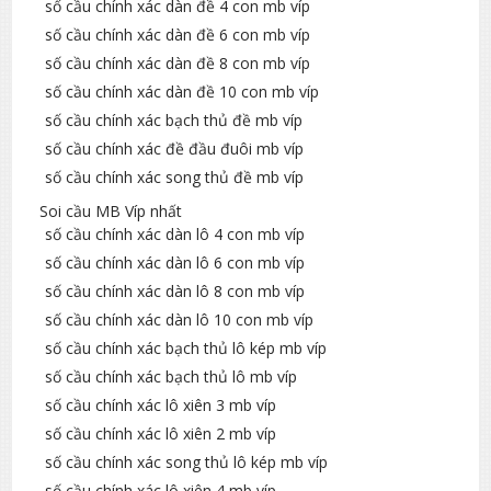
số cầu chính xác dàn đề 4 con mb víp
số cầu chính xác dàn đề 6 con mb víp
số cầu chính xác dàn đề 8 con mb víp
số cầu chính xác dàn đề 10 con mb víp
số cầu chính xác bạch thủ đề mb víp
số cầu chính xác đề đầu đuôi mb víp
số cầu chính xác song thủ đề mb víp
Soi cầu MB Víp nhất
số cầu chính xác dàn lô 4 con mb víp
số cầu chính xác dàn lô 6 con mb víp
số cầu chính xác dàn lô 8 con mb víp
số cầu chính xác dàn lô 10 con mb víp
số cầu chính xác bạch thủ lô kép mb víp
số cầu chính xác bạch thủ lô mb víp
số cầu chính xác lô xiên 3 mb víp
số cầu chính xác lô xiên 2 mb víp
số cầu chính xác song thủ lô kép mb víp
số cầu chính xác lô xiên 4 mb víp