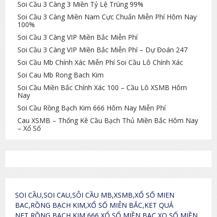
Soi Cầu 3 Càng 3 Miền Tỷ Lệ Trúng 99%
Soi Cầu 3 Càng Miền Nam Cực Chuẩn Miễn Phí Hôm Nay
100%
Soi Cầu 3 Càng VIP Miền Bắc Miễn Phí
Soi Cầu 3 Càng VIP Miền Bắc Miễn Phí – Dự Đoán 247
Soi Cầu Mb Chính Xác Miễn Phí Soi Cầu Lô Chính Xác
Soi Cau Mb Rong Bach Kim
Soi Cầu Miền Bắc Chính Xác 100 – Cầu Lô XSMB Hôm
Nay
Soi Cầu Rồng Bạch Kim 666 Hôm Nay Miễn Phí
Cau XSMB – Thống Kê Cầu Bạch Thủ Miền Bắc Hôm Nay
– Xổ Số
SOI CẦU,SOI CAU,SÔI CẦU MB,XSMB,XỔ SỐ MIEN
BAC,RỒNG BẠCH KIM,XỔ SỐ MIÊN BẮC,KET QUẢ
NET,RỒNG BẠCH KIM 666,XỔ SỐ MIỀN BAC,XO SỐ MIỀN