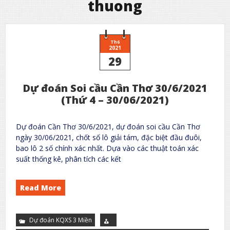
thuong
Th6
2021
29
Dự đoán Soi cầu Cần Thơ 30/6/2021
(Thứ 4 – 30/06/2021)
Dự đoán Cần Thơ 30/6/2021, dự đoán soi cầu Cần Thơ
ngày 30/06/2021, chốt số lô giải tám, đặc biệt đầu đuôi,
bao lô 2 số chính xác nhất. Dựa vào các thuật toán xác
suất thống kê, phân tích các kết
Read More
Dự đoán KQXS 3 Miền