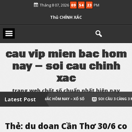
Skip
Miễn Phí Hôm Nay 100%
Tháng 8 07, 2026
09
54
24
PM
to
content
Soi Cầu 24h – Soi Cầu 247 – Soi Cầu Bạch
Thủ CHÍNH XÁC
Soi Cau Mb Rong Bach Kim
Giờ Vàng Chốt Số Miền Bắc Hôm Nay –
Xổ Số 666
c
a
u
v
i
p
m
i
e
n
b
a
c
h
o
m
n
a
y
–
s
o
i
c
a
u
c
h
i
n
h
x
a
c
t
r
a
n
g
w
e
b
c
h
ố
t
s
ố
c
h
u
ẩ
n
n
h
ấ
t
h
i
ệ
n
n
a
y
Latest Post
 THỦ MIỀN BẮC HÔM NAY – XỔ SỐ
SOI CẦU 3 CÀNG 3 MIỀN TỶ LỆ 
Thẻ:
du doan Cần Thơ 30/6 co