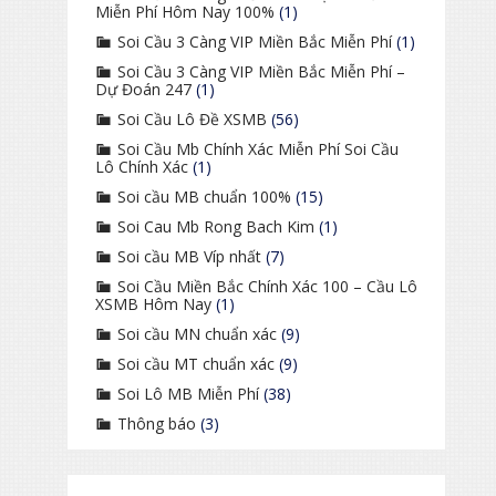
Miễn Phí Hôm Nay 100%
(1)
Soi Cầu 3 Càng VIP Miền Bắc Miễn Phí
(1)
Soi Cầu 3 Càng VIP Miền Bắc Miễn Phí –
Dự Đoán 247
(1)
Soi Cầu Lô Đề XSMB
(56)
Soi Cầu Mb Chính Xác Miễn Phí Soi Cầu
Lô Chính Xác
(1)
Soi cầu MB chuẩn 100%
(15)
Soi Cau Mb Rong Bach Kim
(1)
Soi cầu MB Víp nhất
(7)
Soi Cầu Miền Bắc Chính Xác 100 – Cầu Lô
XSMB Hôm Nay
(1)
Soi cầu MN chuẩn xác
(9)
Soi cầu MT chuẩn xác
(9)
Soi Lô MB Miễn Phí
(38)
Thông báo
(3)