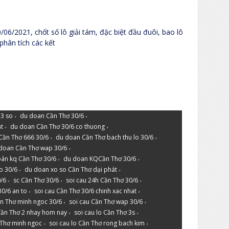
6/2021, chốt số lô giải tám, đặc biệt đầu đuôi, bao lô
phân tích các kết
,
,
 3 so
du doan Cần Thơ 30/6
,
,
at
du doan Cần Thơ 30/6 co thuong
,
,
Cần Thơ 666 30/6
du doan Cần Thơ bach thu lo 30/6
,
doan Cần Thơ wap 30/6
,
,
án kq Cần Thơ 30/6
du doan KQCần Thơ 30/6
,
,
o 30/6
du doan xo so Cần Thơ dại phát
,
,
,
/6
sc Cần Thơ 30/6
soi cau 24h Cần Thơ 30/6
,
,
30/6 an to
soi cau Cần Thơ 30/6 chinh xac nhat
,
,
ần Thơ minh ngoc 30/6
soi cau Cần Thơ wap 30/6
,
,
 Cần Thơ 2 nhay hom nay
soi cau lo Cần Thơ 3s
,
,
 Thơ minh ngoc
soi cau lo Cần Thơ rong bach kim