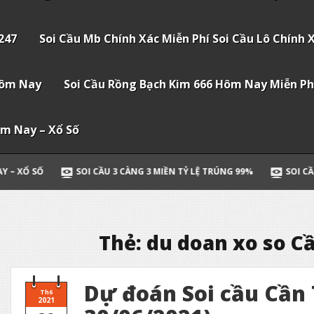
247
Soi Cầu Mb Chính Xác Miễn Phí Soi Cầu Lô Chính 
Hôm Nay
Soi Cầu Rồng Bạch Kim 666 Hôm Nay Miễn Ph
m Nay – Xổ Số
U 3 CÀNG 3 MIỀN TỶ LỆ TRÚNG 99%
SOI CẦU 3 CÀNG VIP MIỀN BẮC 
Thẻ:
du doan xo so C
Dự đoán Soi cầu Cần 
Th6
2021