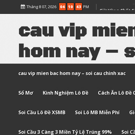
Skip
Tháng 8 07, 2026
04
10
45
PM
to
Soi Cau Mb Ron
content
Giờ Vàng Chốt S
c
a
u
v
i
p
m
i
e
Xổ Số 666
h
o
m
n
a
y
–
c
h
i
n
h
x
a
c
cau vip mien bac hom nay – soi cau chinh xac
t
r
a
n
g
w
e
b
c
h
ố
t
s
ố
c
h
u
ẩ
n
n
h
ấ
t
h
i
ệ
n
n
a
y
Sổ Mơ
Kinh Nghiệm Lô Đề
Cách Ăn Lô Đề 
Soi Cầu Lô Đề XSMB
Soi Lô MB Miễn Phí
Gi
Soi Cầu 3 Càng 3 Miền Tỷ Lệ Trúng 99%
Soi C