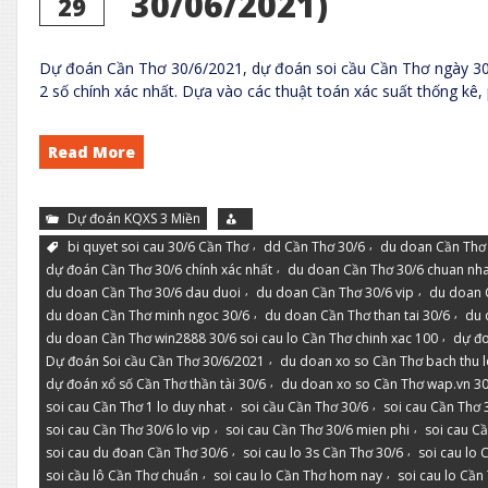
30/06/2021)
29
Dự đoán Cần Thơ 30/6/2021, dự đoán soi cầu Cần Thơ ngày 30/0
2 số chính xác nhất. Dựa vào các thuật toán xác suất thống kê, 
Read More
Dự đoán KQXS 3 Miền
,
,
bi quyet soi cau 30/6 Cần Thơ
dd Cần Thơ 30/6
du doan Cần Thơ
,
dự đoán Cần Thơ 30/6 chính xác nhất
du doan Cần Thơ 30/6 chuan nh
,
,
du doan Cần Thơ 30/6 dau duoi
du doan Cần Thơ 30/6 vip
du doan 
,
,
du doan Cần Thơ minh ngoc 30/6
du doan Cần Thơ than tai 30/6
du 
,
du doan Cần Thơ win2888 30/6 soi cau lo Cần Thơ chinh xac 100
dự đo
,
Dự đoán Soi cầu Cần Thơ 30/6/2021
du doan xo so Cần Thơ bach thu l
,
dự đoán xổ số Cần Thơ thần tài 30/6
du doan xo so Cần Thơ wap.vn 30
,
,
soi cau Cần Thơ 1 lo duy nhat
soi cầu Cần Thơ 30/6
soi cau Cần Thơ 
,
,
soi cau Cần Thơ 30/6 lo vip
soi cau Cần Thơ 30/6 mien phi
soi cau C
,
,
soi cau du đoan Cần Thơ 30/6
soi cau lo 3s Cần Thơ 30/6
soi cau lo
,
,
soi cầu lô Cần Thơ chuẩn
soi cau lo Cần Thơ hom nay
soi cau lo Cần