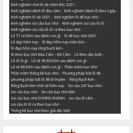
,
Kinh nghiệm chơi lô de miền Bắc 2021
,
,
Kinh nghiệm đánh lô đầu câm
Kinh nghiệm đánh lô theo ngày
,
,
Kinh nghiệm lô de 2021
kinh nghiệm lô đề bạc nhớ
,
,
kinh nghiệm soi cầu bạc nhớ
Kinh nghiệm soi cầu lô tô
,
Kinh nghiệm soi cầu lô tô ra theo bạc nhớ
,
,
Lô 77 ra hôm sau đánh con gì
lô đề bạc nhớ 2021
,
,
Lô đẹp hôm nay
lô đẹp hôm nay miền bắc
,
lô đẹp hôm nay rồng bạch kim
,
,
lô theo bạc nhớ Đầu Câm – Đít Câm
Lô theo đặc biệt
,
,
Lô tô là gì
Lô về 08 80 hôm sau đánh con gì
,
,
Lô về 88 hôm sau đánh con gì
Phần mềm bạc nhớ
,
,
Phần mềm thống kê bạc nhớ
Phương pháp bắt lô đề
,
,
phương pháp bắt lô đề bí truyền
Rồng Bạch Kim
,
,
Rồng Bạch Kim chốt số hôm nay
Soi cầu 247 bạc nhớ
,
,
soi cầu bạc nhớ
Soi cầu bạc nhớ 666
,
,
Soi cầu bạc nhớ DƯƠNG KHÁNH
soi cầu lô câm
,
soi cầu lô tô ra theo bạc nhớ
Thống kê bạc nhớ theo giải đặc biệt