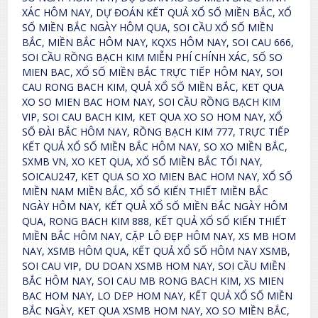
XÁC HÔM NAY, DỰ ĐOÁN KẾT QUẢ XỔ SỐ MIỀN BẮC, XỔ
SỐ MIỀN BẮC NGÀY HÔM QUA, SOI CẦU XỔ SỐ MIỀN
BẮC, MIỀN BẮC HÔM NAY, KQXS HÔM NAY, SOI CAU 666,
SOI CẦU RỒNG BẠCH KIM MIỄN PHÍ CHÍNH XÁC, SỐ SO
MIEN BAC, XỔ SỐ MIỀN BẮC TRỰC TIẾP HÔM NAY, SOI
CAU RONG BACH KIM, QUẢ XỔ SỐ MIỀN BẮC, KET QUA
XO SO MIEN BAC HOM NAY, SOI CẦU RỒNG BẠCH KIM
VIP, SOI CAU BACH KIM, KET QUA XO SO HOM NAY, XỔ
SỐ ĐÀI BẮC HÔM NAY, RỒNG BẠCH KIM 777, TRỰC TIẾP
KẾT QUẢ XỔ SỐ MIỀN BẮC HÔM NAY, SO XO MIỀN BẮC,
SXMB VN, XO KET QUA, XỔ SỐ MIỀN BẮC TỐI NAY,
SOICAU247, KET QUA SO XO MIEN BAC HOM NAY, XỔ SỐ
MIỀN NAM MIỀN BẮC, XỔ SỐ KIẾN THIẾT MIỀN BẮC
NGÀY HÔM NAY, KẾT QUẢ XỔ SỐ MIỀN BẮC NGÀY HÔM
QUA, RONG BACH KIM 888, KẾT QUẢ XỔ SỐ KIẾN THIẾT
MIỀN BẮC HÔM NAY, CẶP LÔ ĐẸP HÔM NAY, XS MB HOM
NAY, XSMB HÔM QUA, KẾT QUẢ XỔ SỐ HÔM NAY XSMB,
SOI CAU VIP, DU DOAN XSMB HOM NAY, SOI CẦU MIỀN
BẮC HÔM NAY, SOI CAU MB RONG BACH KIM, XS MIEN
BAC HOM NAY, LO DEP HOM NAY, KẾT QUẢ XỔ SỐ MIỀN
BẮC NGÀY, KET QUA XSMB HOM NAY, XO SO MIỀN BẮC,