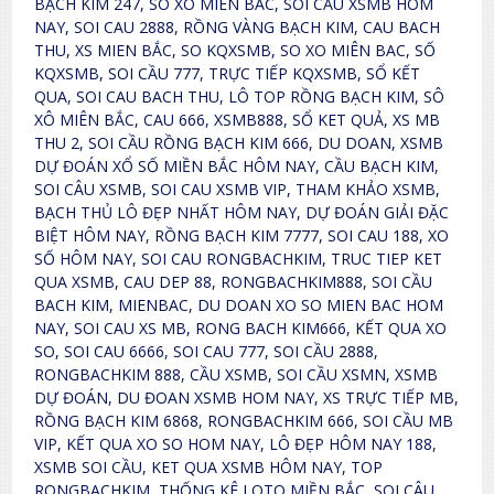
BẠCH KIM 247, SÔ XÔ MIÊN BAC, SOI CẦU XSMB HÔM
NAY, SOI CAU 2888, RỒNG VÀNG BẠCH KIM, CAU BACH
THU, XS MIEN BẮC, SO KQXSMB, SO XO MIÊN BAC, SỐ
KQXSMB, SOI CẦU 777, TRỰC TIẾP KQXSMB, SỔ KẾT
QUA, SOI CAU BACH THU, LÔ TOP RỒNG BẠCH KIM, SÔ
XÔ MIÊN BẮC, CAU 666, XSMB888, SỔ KET QUẢ, XS MB
THU 2, SOI CẦU RỒNG BẠCH KIM 666, DU DOAN, XSMB
DỰ ĐOÁN XỔ SỐ MIỀN BẮC HÔM NAY, CẦU BẠCH KIM,
SOI CÂU XSMB, SOI CAU XSMB VIP, THAM KHẢO XSMB,
BẠCH THỦ LÔ ĐẸP NHẤT HÔM NAY, DỰ ĐOÁN GIẢI ĐẶC
BIỆT HÔM NAY, RỒNG BẠCH KIM 7777, SOI CAU 188, XO
SỐ HÔM NAY, SOI CAU RONGBACHKIM, TRUC TIEP KET
QUA XSMB, CAU DEP 88, RONGBACHKIM888, SOI CẦU
BACH KIM, MIENBAC, DU DOAN XO SO MIEN BAC HOM
NAY, SOI CAU XS MB, RONG BACH KIM666, KẾT QUA XO
SO, SOI CAU 6666, SOI CAU 777, SOI CẦU 2888,
RONGBACHKIM 888, CẦU XSMB, SOI CẦU XSMN, XSMB
DỰ ĐOÁN, DU ĐOAN XSMB HOM NAY, XS TRỰC TIẾP MB,
RỒNG BẠCH KIM 6868, RONGBACHKIM 666, SOI CẦU MB
VIP, KẾT QUA XO SO HOM NAY, LÔ ĐẸP HÔM NAY 188,
XSMB SOI CẦU, KET QUA XSMB HÔM NAY, TOP
RONGBACHKIM, THỐNG KÊ LOTO MIỀN BẮC, SOI CÂU