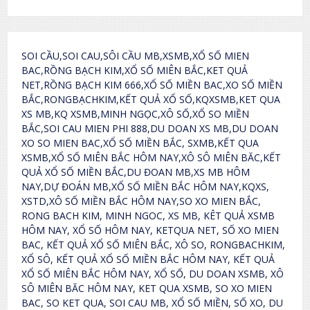
SOI CẦU,SOI CAU,SÔI CẦU MB,XSMB,XỔ SỐ MIEN
BAC,RỒNG BẠCH KIM,XỔ SỐ MIÊN BẮC,KET QUẢ
NET,RỒNG BẠCH KIM 666,XỔ SỐ MIỀN BAC,XO SỐ MIỀN
BẮC,RONGBẠCHKIM,KẾT QUẢ XỔ SỐ,KQXSMB,KET QUA
XS MB,KQ XSMB,MINH NGỌC,XÔ SỐ,XỔ SO MIỀN
BẮC,SOI CAU MIEN PHI 888,DU DOAN XS MB,DU DOAN
XO SO MIEN BAC,XỔ SỐ MIỀN BẮC, SXMB,KẾT QUA
XSMB,XỔ SỐ MIÊN BẮC HÔM NAY,XÔ SÔ MIÊN BĂC,KẾT
QUẢ XỔ SỐ MIỀN BẮC,DU ĐOAN MB,XS MB HÔM
NAY,DỰ ĐOÁN MB,XỔ SỐ MIỀN BẮC HÔM NAY,KQXS,
XSTD,XÔ SỐ MIỀN BẮC HÔM NAY,SO XO MIEN BẮC,
RONG BACH KIM, MINH NGOC, XS MB, KÊT QUẢ XSMB
HÔM NAY, XỔ SỐ HÔM NAY, KETQUA NET, SỐ XO MIEN
BAC, KẾT QUẢ XỔ SỐ MIÊN BẮC, XÔ SO, RONGBACHKIM,
XỔ SÔ, KẾT QUẢ XỔ SỐ MIỀN BẮC HÔM NAY, KẾT QUẢ
XỔ SỐ MIÊN BẮC HÔM NAY, XỔ SỐ, DU DOAN XSMB, XÔ
SÔ MIÊN BĂC HÔM NAY, KET QUA XSMB, SO XO MIEN
BAC, SO KET QUA, SOI CAU MB, XỔ SỐ MIỀN, SỐ XO, DU