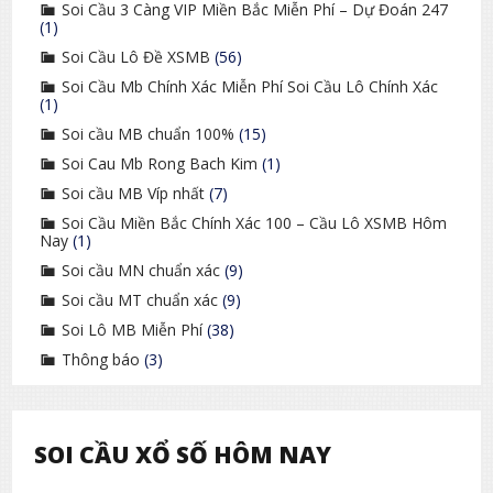
Soi Cầu 3 Càng VIP Miền Bắc Miễn Phí – Dự Đoán 247
(1)
Soi Cầu Lô Đề XSMB
(56)
Soi Cầu Mb Chính Xác Miễn Phí Soi Cầu Lô Chính Xác
(1)
Soi cầu MB chuẩn 100%
(15)
Soi Cau Mb Rong Bach Kim
(1)
Soi cầu MB Víp nhất
(7)
Soi Cầu Miền Bắc Chính Xác 100 – Cầu Lô XSMB Hôm
Nay
(1)
Soi cầu MN chuẩn xác
(9)
Soi cầu MT chuẩn xác
(9)
Soi Lô MB Miễn Phí
(38)
Thông báo
(3)
SOI CẦU XỔ SỐ HÔM NAY