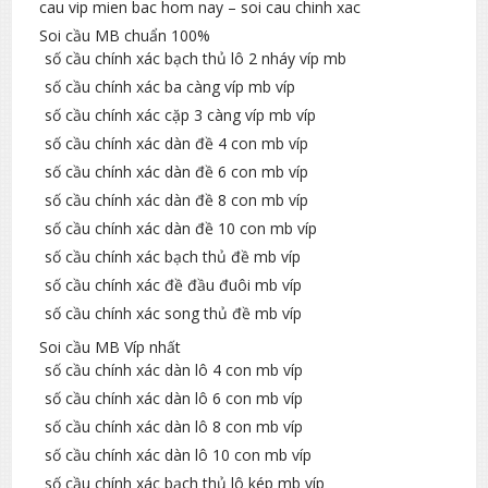
cau vip mien bac hom nay – soi cau chinh xac
Soi cầu MB chuẩn 100%
số cầu chính xác bạch thủ lô 2 nháy víp mb
số cầu chính xác ba càng víp mb víp
số cầu chính xác cặp 3 càng víp mb víp
số cầu chính xác dàn đề 4 con mb víp
số cầu chính xác dàn đề 6 con mb víp
số cầu chính xác dàn đề 8 con mb víp
số cầu chính xác dàn đề 10 con mb víp
số cầu chính xác bạch thủ đề mb víp
số cầu chính xác đề đầu đuôi mb víp
số cầu chính xác song thủ đề mb víp
Soi cầu MB Víp nhất
số cầu chính xác dàn lô 4 con mb víp
số cầu chính xác dàn lô 6 con mb víp
số cầu chính xác dàn lô 8 con mb víp
số cầu chính xác dàn lô 10 con mb víp
số cầu chính xác bạch thủ lô kép mb víp