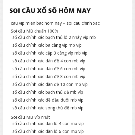
SOI CẦU XỔ SỐ HÔM NAY
cau vip mien bac hom nay – soi cau chinh xac
Soi cầu MB chuẩn 100%
số cầu chính xác bạch thủ lô 2 nháy víp mb
số cầu chính xác ba càng víp mb víp
số cầu chính xác cặp 3 càng víp mb víp
số cầu chính xác dàn đề 4 con mb víp
số cầu chính xác dàn đề 6 con mb víp
số cầu chính xác dàn đề 8 con mb víp
số cầu chính xác dàn đề 10 con mb víp
số cầu chính xác bạch thủ đề mb víp
số cầu chính xác đề đầu đuôi mb víp
số cầu chính xác song thủ đề mb víp
Soi cầu MB Víp nhất
số cầu chính xác dàn lô 4 con mb víp
số cầu chính xác dàn lô 6 con mb víp