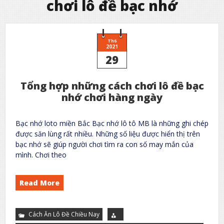
chơi lô đề bạc nhớ
Th6
2021
29
Tổng hợp những cách chơi lô đề bạc
nhớ chơi hàng ngày
Bạc nhớ loto miền Bắc Bạc nhớ lô tô MB là những ghi chép
được săn lùng rất nhiều. Những số liệu được hiển thị trên
bạc nhớ sẽ giúp người chơi tìm ra con số may mắn của
mình. Chơi theo
Read More
Cách Ăn Lô Đề Chiều Nay