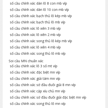
số cầu chính xác dàn lô 8 con mb víp
số cầu chính xác dàn lô 10 con mb víp
số cầu chính xác bạch thủ lô kép mb víp
số cầu chính xác bạch thủ lô mb víp
số cầu chính xác lô xiên 3 mb víp
số cầu chính xác lô xiên 2 mb víp
số cầu chính xác song thủ lô kép mb víp
số cầu chính xác lô xiên 4 mb víp
số cầu chính xác song thủ lô mb víp
Soi cầu MN chuẩn xác
số cầu chính xác lô 3 số mt víp
số cầu chính xác đặc biệt mn víp
số cầu chính xác giải tám mn víp
số cầu chính xác sớ đầu đuôi giải 8 mn víp
số cầu chính xác cặp xíu chủ mn víp
số cầu chính xác sớ đầu đuôi giải đặc biệt mn víp
số cầu chính xác song thủ lô mn víp