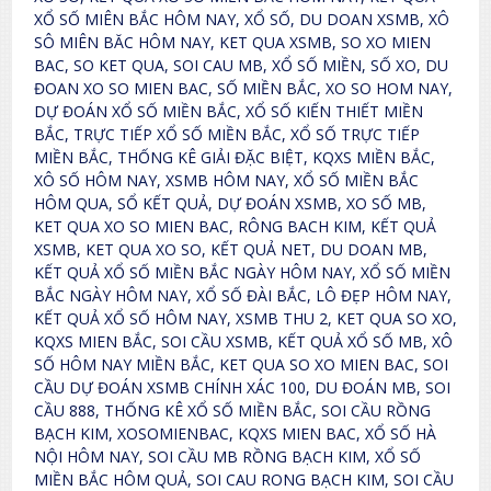
XỔ SỐ MIÊN BẮC HÔM NAY, XỔ SỐ, DU DOAN XSMB, XÔ
SÔ MIÊN BĂC HÔM NAY, KET QUA XSMB, SO XO MIEN
BAC, SO KET QUA, SOI CAU MB, XỔ SỐ MIỀN, SỐ XO, DU
ĐOAN XO SO MIEN BAC, SỐ MIỀN BẮC, XO SO HOM NAY,
DỰ ĐOÁN XỔ SỐ MIỀN BẮC, XỔ SỐ KIẾN THIẾT MIỀN
BẮC, TRỰC TIẾP XỔ SỐ MIỀN BẮC, XỔ SỐ TRỰC TIẾP
MIỀN BẮC, THỐNG KÊ GIẢI ĐẶC BIỆT, KQXS MIỀN BẮC,
XÔ SỐ HÔM NAY, XSMB HÔM NAY, XỔ SỐ MIỀN BẮC
HÔM QUA, SỔ KẾT QUẢ, DỰ ĐOÁN XSMB, XO SỐ MB,
KET QUA XO SO MIEN BAC, RÔNG BACH KIM, KẾT QUẢ
XSMB, KET QUA XO SO, KẾT QUẢ NET, DU DOAN MB,
KẾT QUẢ XỔ SỐ MIỀN BẮC NGÀY HÔM NAY, XỔ SỐ MIỀN
BẮC NGÀY HÔM NAY, XỔ SỐ ĐÀI BẮC, LÔ ĐẸP HÔM NAY,
KẾT QUẢ XỔ SỐ HÔM NAY, XSMB THU 2, KET QUA SO XO,
KQXS MIEN BẮC, SOI CẦU XSMB, KẾT QUẢ XỔ SỐ MB, XÔ
SỐ HÔM NAY MIỀN BẮC, KET QUA SO XO MIEN BAC, SOI
CẦU DỰ ĐOÁN XSMB CHÍNH XÁC 100, DU ĐOÁN MB, SOI
CẦU 888, THỐNG KÊ XỔ SỐ MIỀN BẮC, SOI CẦU RỒNG
BẠCH KIM, XOSOMIENBAC, KQXS MIEN BAC, XỔ SỐ HÀ
NỘI HÔM NAY, SOI CẦU MB RỒNG BẠCH KIM, XỔ SỐ
MIỀN BẮC HÔM QUẢ, SOI CAU RONG BẠCH KIM, SOI CẦU