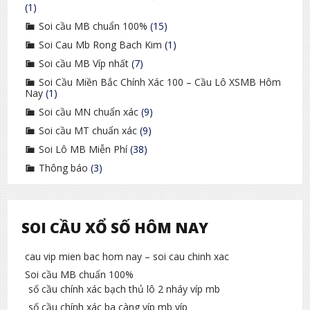
(1)
Soi cầu MB chuẩn 100%
(15)
Soi Cau Mb Rong Bach Kim
(1)
Soi cầu MB Víp nhất
(7)
Soi Cầu Miền Bắc Chính Xác 100 – Cầu Lô XSMB Hôm
Nay
(1)
Soi cầu MN chuẩn xác
(9)
Soi cầu MT chuẩn xác
(9)
Soi Lô MB Miễn Phí
(38)
Thông báo
(3)
SOI CẦU XỔ SỐ HÔM NAY
cau vip mien bac hom nay – soi cau chinh xac
Soi cầu MB chuẩn 100%
số cầu chính xác bạch thủ lô 2 nháy víp mb
số cầu chính xác ba càng víp mb víp