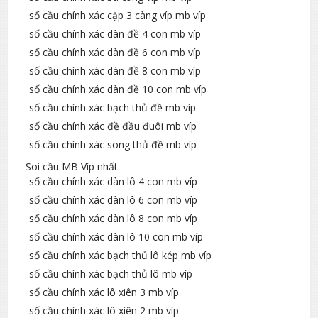
số cầu chính xác cặp 3 càng víp mb víp
số cầu chính xác dàn đề 4 con mb víp
số cầu chính xác dàn đề 6 con mb víp
số cầu chính xác dàn đề 8 con mb víp
số cầu chính xác dàn đề 10 con mb víp
số cầu chính xác bạch thủ đề mb víp
số cầu chính xác đề đầu đuôi mb víp
số cầu chính xác song thủ đề mb víp
Soi cầu MB Víp nhất
số cầu chính xác dàn lô 4 con mb víp
số cầu chính xác dàn lô 6 con mb víp
số cầu chính xác dàn lô 8 con mb víp
số cầu chính xác dàn lô 10 con mb víp
số cầu chính xác bạch thủ lô kép mb víp
số cầu chính xác bạch thủ lô mb víp
số cầu chính xác lô xiên 3 mb víp
số cầu chính xác lô xiên 2 mb víp