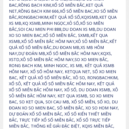
BAC,RỒNG BẠCH KIM,XỔ SỐ MIÊN BẮC,KET QUẢ
NET,RỒNG BẠCH KIM 666,XỔ SỐ MIỀN BAC,XO SỐ MIỀN
BẮC,RONGBẠCHKIM,KẾT QUẢ XỔ SỐ,KQXSMB,KET QUA
XS MB,KQ XSMB,MINH NGỌC,XÔ SỐ,XỔ SO MIỀN
BẮC,SOI CAU MIEN PHI 888,DU DOAN XS MB,DU DOAN
XO SO MIEN BAC,XỔ SỐ MIỀN BẮC, SXMB,KẾT QUA
XSMB,XỔ SỐ MIÊN BẮC HÔM NAY,XÔ SÔ MIÊN BĂC,KẾT
QUẢ XỔ SỐ MIỀN BẮC,DU ĐOAN MB,XS MB HÔM
NAY,DỰ ĐOÁN MB,XỔ SỐ MIỀN BẮC HÔM NAY,KQXS,
XSTD,XÔ SỐ MIỀN BẮC HÔM NAY,SO XO MIEN BẮC,
RONG BACH KIM, MINH NGOC, XS MB, KÊT QUẢ XSMB
HÔM NAY, XỔ SỐ HÔM NAY, KETQUA NET, SỐ XO MIEN
BAC, KẾT QUẢ XỔ SỐ MIÊN BẮC, XÔ SO, RONGBACHKIM,
XỔ SÔ, KẾT QUẢ XỔ SỐ MIỀN BẮC HÔM NAY, KẾT QUẢ
XỔ SỐ MIÊN BẮC HÔM NAY, XỔ SỐ, DU DOAN XSMB, XÔ
SÔ MIÊN BĂC HÔM NAY, KET QUA XSMB, SO XO MIEN
BAC, SO KET QUA, SOI CAU MB, XỔ SỐ MIỀN, SỐ XO, DU
ĐOAN XO SO MIEN BAC, SỐ MIỀN BẮC, XO SO HOM NAY,
DỰ ĐOÁN XỔ SỐ MIỀN BẮC, XỔ SỐ KIẾN THIẾT MIỀN
BẮC, TRỰC TIẾP XỔ SỐ MIỀN BẮC, XỔ SỐ TRỰC TIẾP
MIỀN BẮC, THỐNG KÊ GIẢI ĐẶC BIỆT, KQXS MIỀN BẮC,