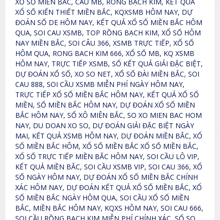
XỔ SỐ MIỀN BẮC, CAU MB, RÔNG BẠCH KIM, KẾT QUẢ
XỔ SỐ KIẾN THIẾT MIỀN BẮC, KQXSMB HÔM NAY, DỰ
ĐOÁN SỐ DE HÔM NAY, KẾT QUẢ XỔ SỐ MIỀN BẮC HÔM
QUA, SOI CAU XSMB, TOP RỒNG BẠCH KIM, XỔ SỐ HÔM
NAY MIỀN BẮC, SOI CÂU 366, XSMB TRỰC TIẾP, XỔ SỐ
HÔM QUA, RONG BACH KIM 666, XỔ SỐ MB, KQ XSMB
HÔM NAY, TRỰC TIẾP XSMB, SỐ KẾT QUẢ GIẢI ĐẶC BIỆT,
DỰ ĐOÁN XỔ SỐ, XO SO NET, XỔ SỐ ĐÀI MIỀN BẮC, SOI
CAU 888, SOI CẦU XSMB MIỄN PHÍ NGÀY HÔM NAY,
TRỰC TIẾP XỔ SỐ MIỀN BẮC HÔM NAY, KẾT QUẢ XỔ SỐ
MIỀN, SỐ MIỀN BẮC HÔM NAY, DỰ ĐOÁN XỔ SỐ MIỀN
BẮC HÔM NAY, SỔ XÔ MIÊN BẮC, SO XO MIEN BAC HOM
NAY, DU DOAN XO SO, DỰ ĐOÁN GIẢI ĐẶC BIỆT NGÀY
MAI, KẾT QUẢ XSMB HÔM NAY, DỰ ĐOÁN MIỀN BẮC, XỔ
SỐ MIỀN BẮC HÔM, XỔ SỐ MIỀN BẮC XỔ SỐ MIỀN BẮC,
XỔ SỐ TRỰC TIẾP MIỀN BẮC HÔM NAY, SOI CẦU LÔ VIP,
KẾT QUẢ MIỀN BẮC, SOI CẦU XSMB VIP, SOI CAU 366, XỔ
SỐ NGÀY HÔM NAY, DỰ ĐOÁN XỔ SỐ MIỀN BẮC CHÍNH
XÁC HÔM NAY, DỰ ĐOÁN KẾT QUẢ XỔ SỐ MIỀN BẮC, XỔ
SỐ MIỀN BẮC NGÀY HÔM QUA, SOI CẦU XỔ SỐ MIỀN
BẮC, MIỀN BẮC HÔM NAY, KQXS HÔM NAY, SOI CAU 666,
SOI CẦU RỒNG BẠCH KIM MIỄN PHÍ CHÍNH XÁC, SỐ SO