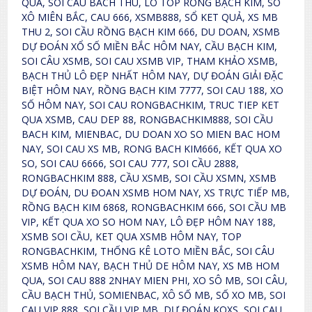
QUA, SOI CAU BACH THU, LÔ TOP RỒNG BẠCH KIM, SÔ
XÔ MIÊN BẮC, CAU 666, XSMB888, SỔ KET QUẢ, XS MB
THU 2, SOI CẦU RỒNG BẠCH KIM 666, DU DOAN, XSMB
DỰ ĐOÁN XỔ SỐ MIỀN BẮC HÔM NAY, CẦU BẠCH KIM,
SOI CÂU XSMB, SOI CAU XSMB VIP, THAM KHẢO XSMB,
BẠCH THỦ LÔ ĐẸP NHẤT HÔM NAY, DỰ ĐOÁN GIẢI ĐẶC
BIỆT HÔM NAY, RỒNG BẠCH KIM 7777, SOI CAU 188, XO
SỐ HÔM NAY, SOI CAU RONGBACHKIM, TRUC TIEP KET
QUA XSMB, CAU DEP 88, RONGBACHKIM888, SOI CẦU
BACH KIM, MIENBAC, DU DOAN XO SO MIEN BAC HOM
NAY, SOI CAU XS MB, RONG BACH KIM666, KẾT QUA XO
SO, SOI CAU 6666, SOI CAU 777, SOI CẦU 2888,
RONGBACHKIM 888, CẦU XSMB, SOI CẦU XSMN, XSMB
DỰ ĐOÁN, DU ĐOAN XSMB HOM NAY, XS TRỰC TIẾP MB,
RỒNG BẠCH KIM 6868, RONGBACHKIM 666, SOI CẦU MB
VIP, KẾT QUA XO SO HOM NAY, LÔ ĐẸP HÔM NAY 188,
XSMB SOI CẦU, KET QUA XSMB HÔM NAY, TOP
RONGBACHKIM, THỐNG KÊ LOTO MIỀN BẮC, SOI CÂU
XSMB HÔM NAY, BẠCH THỦ DE HÔM NAY, XS MB HOM
QUA, SOI CAU 888 2NHAY MIEN PHI, XO SÔ MB, SOI CÂU,
CẦU BẠCH THỦ, SOMIENBAC, XÔ SỐ MB, SỐ XO MB, SOI
CAU VIP 888, SOI CẦU VIP MB, DỰ ĐOÁN KQXS, SOI CAU