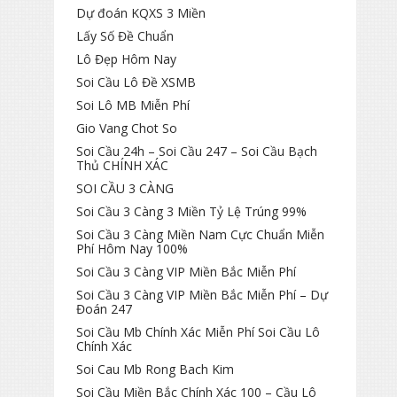
Dự đoán KQXS 3 Miền
Lấy Số Đề Chuẩn
Lô Đẹp Hôm Nay
Soi Cầu Lô Đề XSMB
Soi Lô MB Miễn Phí
Gio Vang Chot So
Soi Cầu 24h – Soi Cầu 247 – Soi Cầu Bạch
Thủ CHÍNH XÁC
SOI CẦU 3 CÀNG
Soi Cầu 3 Càng 3 Miền Tỷ Lệ Trúng 99%
Soi Cầu 3 Càng Miền Nam Cực Chuẩn Miễn
Phí Hôm Nay 100%
Soi Cầu 3 Càng VIP Miền Bắc Miễn Phí
Soi Cầu 3 Càng VIP Miền Bắc Miễn Phí – Dự
Đoán 247
Soi Cầu Mb Chính Xác Miễn Phí Soi Cầu Lô
Chính Xác
Soi Cau Mb Rong Bach Kim
Soi Cầu Miền Bắc Chính Xác 100 – Cầu Lô