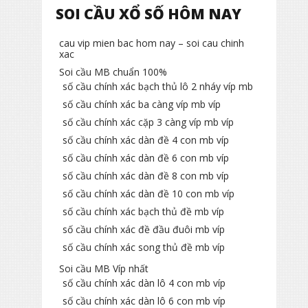
SOI CẦU XỔ SỐ HÔM NAY
cau vip mien bac hom nay – soi cau chinh
xac
Soi cầu MB chuẩn 100%
số cầu chính xác bạch thủ lô 2 nháy víp mb
số cầu chính xác ba càng víp mb víp
số cầu chính xác cặp 3 càng víp mb víp
số cầu chính xác dàn đề 4 con mb víp
số cầu chính xác dàn đề 6 con mb víp
số cầu chính xác dàn đề 8 con mb víp
số cầu chính xác dàn đề 10 con mb víp
số cầu chính xác bạch thủ đề mb víp
số cầu chính xác đề đầu đuôi mb víp
số cầu chính xác song thủ đề mb víp
Soi cầu MB Víp nhất
số cầu chính xác dàn lô 4 con mb víp
số cầu chính xác dàn lô 6 con mb víp