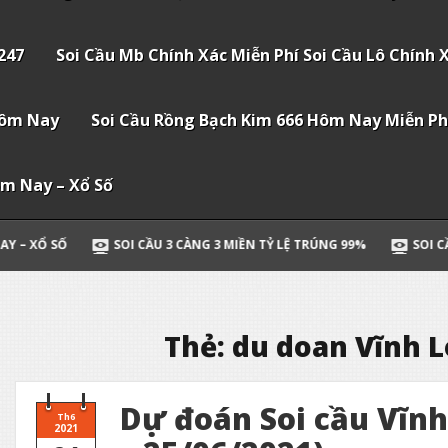
247
Soi Cầu Mb Chính Xác Miễn Phí Soi Cầu Lô Chính 
Hôm Nay
Soi Cầu Rồng Bạch Kim 666 Hôm Nay Miễn Ph
m Nay – Xổ Số
U 3 CÀNG 3 MIỀN TỶ LỆ TRÚNG 99%
SOI CẦU 3 CÀNG VIP MIỀN BẮC 
Thẻ:
du doan Vĩnh L
Dự đoán Soi cầu Vĩnh
Th6
2021