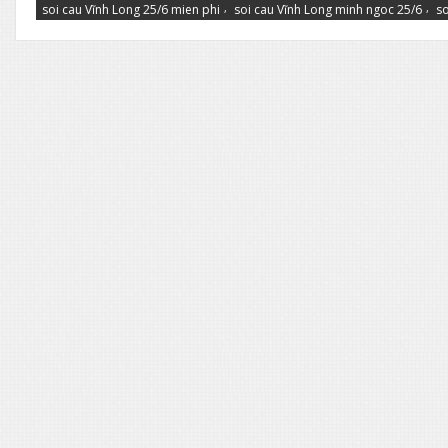
,
,
soi cau Vĩnh Long 25/6 mien phi
soi cau Vĩnh Long minh ngoc 25/6
so