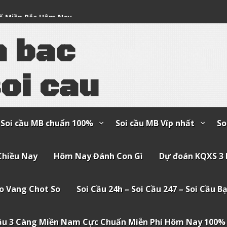
g Bach Kim
ố Miền Bắc Hôm Nay –
n
b
a
c
s
o
i
c
a
u
Soi cầu MB chuẩn 100%
Soi cầu MB Víp nhất
So
Chiều Nay
Hôm Nay Đánh Con Gì
Dự đoán KQXS 3
o Vang Chot So
Soi Cầu 24h – Soi Cầu 247 – Soi Cầu
ầu 3 Càng Miền Nam Cực Chuẩn Miễn Phí Hôm Nay 100%