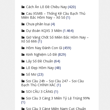
Cách Ăn Lô Đề Chiều Nay
(420)
Cau XSMB – Thống Kê Cầu Bạch Thủ
Miền Bắc Hôm Nay – Xổ Số
(1)
Chưa phân loại
(4)
Dự đoán KQXS 3 Miền
(1.464)
Giờ Vàng Chốt Số Miền Bắc Hôm Nay –
Xổ Số 666
(1)
Hôm Nay Đánh Con Gì
(459)
Kinh Nghiệm Lô Đề
(829)
Lấy Số Đề Chuẩn
(64)
Lô Đẹp Hôm Nay
(48)
Sổ Mơ
(23)
Soi Cầu 24h – Soi Cầu 247 – Soi Cầu
Bạch Thủ CHÍNH XÁC
(1)
SOI CẦU 3 CÀNG
(1)
Soi Cầu 3 Càng 3 Miền Tỷ Lệ Trúng 99%
(1)
Soi Cầu 3 Càng Miền Nam Cực Chuẩn