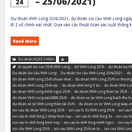
– 25/06/2021)
24
Dự đoán Vĩnh Long 25/6/2021, dự đoán soi cầu Vĩnh Long ngày 2
lô 2 số chính xác nhất. Dựa vào các thuật toán xác suất thống k
Read More
Dự đoán KQXS 3 Miền
,
,
bi quyet soi cau 25/6 Vĩnh Long
dd Vĩnh Long 25/6
dự đoán kq Vĩ
,
,
Dự đoán Soi cầu Vĩnh Long
Dự đoán Soi cầu Vĩnh Long 25/6/2021
du
,
du doan Vĩnh Long 25/6 chuan nhat
du doan Vĩnh Long 25/6 co thuon
,
,
du doan Vĩnh Long 25/6 vip
du doan vĩnh long 3 so
du doan Vĩnh Lo
,
,
du doan Vĩnh Long minh ngoc 25/6
du doan Vĩnh Long than tai 25/6
,
du doan Vĩnh Long win2888 25/6
du doan xo so Vĩnh Long bach thu lo
,
dự đoán xổ số Vĩnh Long thần tài 25/6
du doan xo so Vĩnh Long wap.v
,
,
soi cau du đoan Vĩnh Long 25/6
soi cau lo 3s Vĩnh Long 25/6
soi cau 
,
,
soi cau lo vĩnh long 2 nhay hom nay
soi cau lo vĩnh long 3s
soi cau l
,
,
soi cau lo vĩnh long hom nay
soi cau lo vĩnh long minh ngoc
soi cau 
,
,
soi cầu Vĩnh Long 25/6
soi cau Vĩnh Long 25/6 an to
soi cau Vĩnh Lon