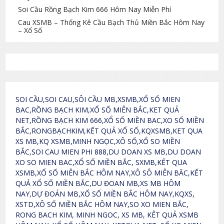
Soi Cầu Rồng Bạch Kim 666 Hôm Nay Miễn Phí
Cau XSMB – Thống Kê Cầu Bạch Thủ Miền Bắc Hôm Nay
– Xổ Số
SOI CẦU,SOI CAU,SÔI CẦU MB,XSMB,XỔ SỐ MIEN
BAC,RỒNG BẠCH KIM,XỔ SỐ MIÊN BẮC,KET QUẢ
NET,RỒNG BẠCH KIM 666,XỔ SỐ MIỀN BAC,XO SỐ MIỀN
BẮC,RONGBẠCHKIM,KẾT QUẢ XỔ SỐ,KQXSMB,KET QUA
XS MB,KQ XSMB,MINH NGỌC,XÔ SỐ,XỔ SO MIỀN
BẮC,SOI CAU MIEN PHI 888,DU DOAN XS MB,DU DOAN
XO SO MIEN BAC,XỔ SỐ MIỀN BẮC, SXMB,KẾT QUA
XSMB,XỔ SỐ MIÊN BẮC HÔM NAY,XÔ SÔ MIÊN BĂC,KẾT
QUẢ XỔ SỐ MIỀN BẮC,DU ĐOAN MB,XS MB HÔM
NAY,DỰ ĐOÁN MB,XỔ SỐ MIỀN BẮC HÔM NAY,KQXS,
XSTD,XÔ SỐ MIỀN BẮC HÔM NAY,SO XO MIEN BẮC,
RONG BACH KIM, MINH NGOC, XS MB, KÊT QUẢ XSMB