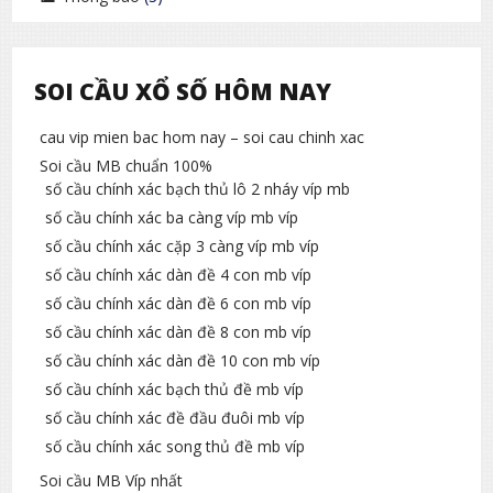
SOI CẦU XỔ SỐ HÔM NAY
cau vip mien bac hom nay – soi cau chinh xac
Soi cầu MB chuẩn 100%
số cầu chính xác bạch thủ lô 2 nháy víp mb
số cầu chính xác ba càng víp mb víp
số cầu chính xác cặp 3 càng víp mb víp
số cầu chính xác dàn đề 4 con mb víp
số cầu chính xác dàn đề 6 con mb víp
số cầu chính xác dàn đề 8 con mb víp
số cầu chính xác dàn đề 10 con mb víp
số cầu chính xác bạch thủ đề mb víp
số cầu chính xác đề đầu đuôi mb víp
số cầu chính xác song thủ đề mb víp
Soi cầu MB Víp nhất