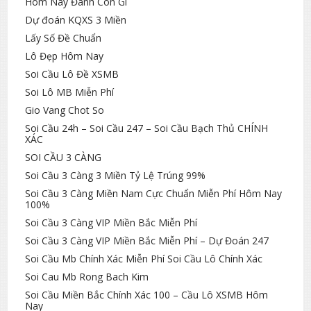
Hôm Nay Đánh Con Gì
Dự đoán KQXS 3 Miền
Lấy Số Đề Chuẩn
Lô Đẹp Hôm Nay
Soi Cầu Lô Đề XSMB
Soi Lô MB Miễn Phí
Gio Vang Chot So
Soi Cầu 24h – Soi Cầu 247 – Soi Cầu Bạch Thủ CHÍNH
XÁC
SOI CẦU 3 CÀNG
Soi Cầu 3 Càng 3 Miền Tỷ Lệ Trúng 99%
Soi Cầu 3 Càng Miền Nam Cực Chuẩn Miễn Phí Hôm Nay
100%
Soi Cầu 3 Càng VIP Miền Bắc Miễn Phí
Soi Cầu 3 Càng VIP Miền Bắc Miễn Phí – Dự Đoán 247
Soi Cầu Mb Chính Xác Miễn Phí Soi Cầu Lô Chính Xác
Soi Cau Mb Rong Bach Kim
Soi Cầu Miền Bắc Chính Xác 100 – Cầu Lô XSMB Hôm
Nay