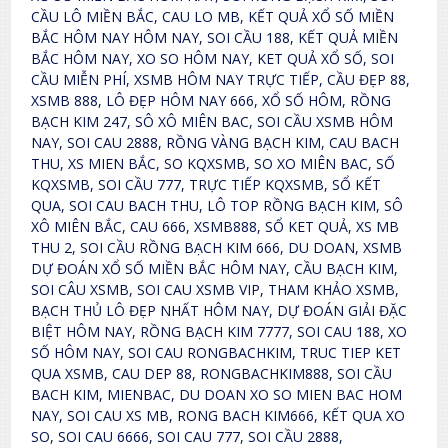
CẦU LÔ MIỀN BẮC, CAU LO MB, KẾT QUẢ XỔ SỐ MIỀN
BẮC HÔM NAY HÔM NAY, SOI CẦU 188, KẾT QUẢ MIỀN
BẮC HÔM NAY, XO SO HÔM NAY, KET QUẢ XỔ SỐ, SOI
CẦU MIỄN PHÍ, XSMB HÔM NAY TRỰC TIẾP, CẦU ĐẸP 88,
XSMB 888, LÔ ĐẸP HÔM NAY 666, XỔ SỐ HÔM, RỒNG
BẠCH KIM 247, SÔ XÔ MIÊN BAC, SOI CẦU XSMB HÔM
NAY, SOI CAU 2888, RỒNG VÀNG BẠCH KIM, CAU BACH
THU, XS MIEN BẮC, SO KQXSMB, SO XO MIÊN BAC, SỐ
KQXSMB, SOI CẦU 777, TRỰC TIẾP KQXSMB, SỔ KẾT
QUA, SOI CAU BACH THU, LÔ TOP RỒNG BẠCH KIM, SÔ
XÔ MIÊN BẮC, CAU 666, XSMB888, SỔ KET QUẢ, XS MB
THU 2, SOI CẦU RỒNG BẠCH KIM 666, DU DOAN, XSMB
DỰ ĐOÁN XỔ SỐ MIỀN BẮC HÔM NAY, CẦU BẠCH KIM,
SOI CÂU XSMB, SOI CAU XSMB VIP, THAM KHẢO XSMB,
BẠCH THỦ LÔ ĐẸP NHẤT HÔM NAY, DỰ ĐOÁN GIẢI ĐẶC
BIỆT HÔM NAY, RỒNG BẠCH KIM 7777, SOI CAU 188, XO
SỐ HÔM NAY, SOI CAU RONGBACHKIM, TRUC TIEP KET
QUA XSMB, CAU DEP 88, RONGBACHKIM888, SOI CẦU
BACH KIM, MIENBAC, DU DOAN XO SO MIEN BAC HOM
NAY, SOI CAU XS MB, RONG BACH KIM666, KẾT QUA XO
SO, SOI CAU 6666, SOI CAU 777, SOI CẦU 2888,