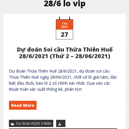
28/6 lo vip
Th6
2021
27
Dự đoán Soi cầu Thừa Thiên Huế
28/6/2021 (Thứ 2 – 28/06/2021)
Dự đoán Thừa Thiên Huế 28/6/2021, dự đoán soi cầu
Thừa Thiên Huế ngày 28/06/2021, chốt số lô giải tám, đặc
biệt đầu đuôi, bao lô 2 số chính xác nhất. Dựa vào các
thuật toán xác suất thống kê, phân tích
Read More
Dự đoán KQXS 3 Miền