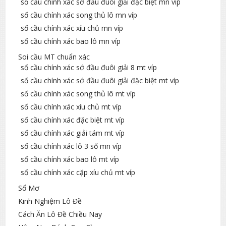
số cầu chính xác sớ đầu đuôi giải đặc biệt mn víp
số cầu chính xác song thủ lô mn víp
số cầu chính xác xíu chủ mn víp
số cầu chính xác bao lô mn víp
Soi cầu MT chuẩn xác
số cầu chính xác sớ đầu đuôi giải 8 mt víp
số cầu chính xác sớ đầu đuôi giải đặc biệt mt víp
số cầu chính xác song thủ lô mt víp
số cầu chính xác xíu chủ mt víp
số cầu chính xác đặc biệt mt víp
số cầu chính xác giải tám mt víp
số cầu chính xác lô 3 số mn víp
số cầu chính xác bao lô mt víp
số cầu chính xác cặp xíu chủ mt víp
Sổ Mơ
Kinh Nghiệm Lô Đề
Cách Ăn Lô Đề Chiều Nay