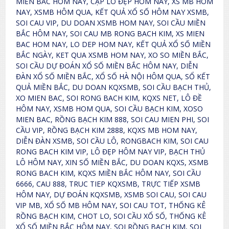
MIỀN BẮC HÔM NAY, CẶP LÔ ĐẸP HÔM NAY, XS MB HOM
NAY, XSMB HÔM QUA, KẾT QUẢ XỔ SỐ HÔM NAY XSMB,
SOI CAU VIP, DU DOAN XSMB HOM NAY, SOI CẦU MIỀN
BẮC HÔM NAY, SOI CAU MB RONG BACH KIM, XS MIEN
BAC HOM NAY, LO DEP HOM NAY, KẾT QUẢ XỔ SỐ MIỀN
BẮC NGÀY, KET QUA XSMB HOM NAY, XO SO MIỀN BẮC,
SOI CẦU DỰ ĐOÁN XỔ SỐ MIỀN BẮC HÔM NAY, DIỄN
ĐÀN XỔ SỐ MIỀN BẮC, XỔ SỐ HÀ NỘI HÔM QUA, SỔ KẾT
QUẢ MIỀN BẮC, DU DOAN KQXSMB, SOI CẦU BẠCH THỦ,
XO MIEN BAC, SOI RONG BACH KIM, KQXS NET, LÔ ĐỀ
HÔM NAY, XSMB HOM QUA, SOI CẦU BẠCH KIM, XOSO
MIEN BAC, RỒNG BẠCH KIM 888, SOI CAU MIEN PHI, SOI
CẦU VIP, RỒNG BẠCH KIM 2888, KQXS MB HOM NAY,
DIỄN ĐÀN XSMB, SOI CẦU LÔ, RONGBACH KIM, SOI CAU
RONG BACH KIM VIP, LÔ ĐẸP HÔM NAY VIP, BẠCH THỦ
LÔ HÔM NAY, XIN SỐ MIỀN BẮC, DU DOAN KQXS, XSMB
RONG BACH KIM, KQXS MIỀN BẮC HÔM NAY, SOI CẦU
6666, CAU 888, TRUC TIEP KQXSMB, TRỰC TIẾP XSMB
HÔM NAY, DỰ ĐOÁN KQXSMB, XSMB SOI CAU, SOI CAU
VIP MB, XỔ SỐ MB HÔM NAY, SOI CAU TOT, THỐNG KÊ
RỒNG BẠCH KIM, CHOT LO, SOI CẦU XỔ SỐ, THỐNG KÊ
XỔ SỐ MIỀN BẮC HÔM NAY, SOI RỒNG BẠCH KIM, SOI