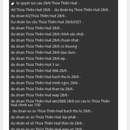
,
bi quyet soi cau 28/6 Thừa Thiên Huế
,
,
dd Thừa Thiên Huế 28/6
dự đoán kq Thừa Thiên Huế 28/6
,
du doan KQThừa Thiên Huế 28/6
,
Dự đoán Soi cầu Thừa Thiên Huế 28/6/2021
,
du doan Thừa Thiên Huế 28/6
,
dự đoán Thừa Thiên Huế 28/6 chính xác nhất
,
du doan Thừa Thiên Huế 28/6 chuan nhat
,
du doan Thừa Thiên Huế 28/6 co thuong
,
du doan Thừa Thiên Huế 28/6 dau duoi
,
du doan Thừa Thiên Huế 28/6 vip
,
du doan Thừa Thiên Huế 3 so
,
du doan Thừa Thiên Huế 666 28/6
,
du doan Thừa Thiên Huế bach thu lo 28/6
,
du doan Thừa Thiên Huế minh ngoc 28/6
,
du doan Thừa Thiên Huế than tai 28/6
,
du doan Thừa Thiên Huế wap 28/6
du doan Thừa Thiên Huế win2888 28/6 soi cau lo Thừa Thiên
Huế chinh xac 100
,
,
du doan xo so Thừa Thiên Huế bach thu lo 28/6
,
du doan xo so Thừa Thiên Huế dại phát
,
dự đoán xổ số Thừa Thiên Huế thần tài 28/6
,
du doan xo so Thừa Thiên Huế wap.vn 28/6