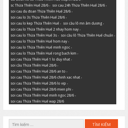
,
,
sc Thừa Thiên Huế 28/6
soi cau 24h Thừa Thiên Huế 28/6
,
soi cau du đoan Thừa Thiên Huế 28/6
,
soi cau lo 3s Thừa Thiên Huế 28/6
,
,
soi cau lo kep Thừa Thiên Huế
soi cầu lô mn âm dương
,
soi cau lo Thừa Thiên Huế 2 nhay hom nay
,
,
soi cau lo Thừa Thiên Huế 3s
soi cầu lô Thừa Thiên Huế chuẩn
,
soi cau lo Thừa Thiên Huế hom nay
,
soi cau lo Thừa Thiên Huế minh ngoc
,
soi cau lo Thừa Thiên Huế rong bach kim
,
soi cau Thừa Thiên Huế 1 lo duy nhat
,
soi cầu Thừa Thiên Huế 28/6
,
soi cau Thừa Thiên Huế 28/6 an to
,
soi cau Thừa Thiên Huế 28/6 chinh xac nhat
,
soi cau Thừa Thiên Huế 28/6 lo vip
,
soi cau Thừa Thiên Huế 28/6 mien phi
,
soi cau Thừa Thiên Huế minh ngoc 28/6
soi cau Thừa Thiên Huế wap 28/6
Tìm
kiếm