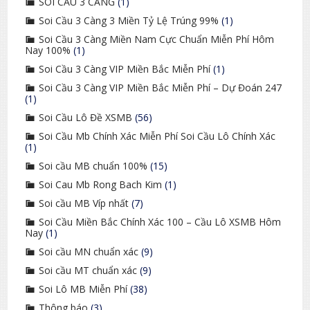
SOI CẦU 3 CÀNG
(1)
Soi Cầu 3 Càng 3 Miền Tỷ Lệ Trúng 99%
(1)
Soi Cầu 3 Càng Miền Nam Cực Chuẩn Miễn Phí Hôm
Nay 100%
(1)
Soi Cầu 3 Càng VIP Miền Bắc Miễn Phí
(1)
Soi Cầu 3 Càng VIP Miền Bắc Miễn Phí – Dự Đoán 247
(1)
Soi Cầu Lô Đề XSMB
(56)
Soi Cầu Mb Chính Xác Miễn Phí Soi Cầu Lô Chính Xác
(1)
Soi cầu MB chuẩn 100%
(15)
Soi Cau Mb Rong Bach Kim
(1)
Soi cầu MB Víp nhất
(7)
Soi Cầu Miền Bắc Chính Xác 100 – Cầu Lô XSMB Hôm
Nay
(1)
Soi cầu MN chuẩn xác
(9)
Soi cầu MT chuẩn xác
(9)
Soi Lô MB Miễn Phí
(38)
Thông báo
(3)