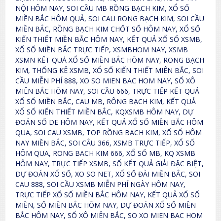
NỘI HÔM NAY, SOI CẦU MB RỒNG BẠCH KIM, XỔ SỐ
MIỀN BẮC HÔM QUẢ, SOI CAU RONG BẠCH KIM, SOI CẦU
MIỀN BẮC, RỒNG BẠCH KIM CHỐT SỐ HÔM NAY, XỔ SỐ
KIẾN THIẾT MIỀN BẮC HÔM NAY, KẾT QUẢ XỔ SỐ XSMB,
XỔ SỐ MIỀN BẮC TRỰC TIẾP, XSMBHOM NAY, XSMB
XSMN KẾT QUẢ XỔ SỐ MIỀN BẮC HÔM NAY, RONG BẠCH
KIM, THỐNG KÊ XSMB, XỔ SỐ KIẾN THIẾT MIÊN BẮC, SOI
CẦU MIỄN PHÍ 888, XO SO MIEN BAC HOM NAY, SỔ XÔ
MIÊN BẮC HÔM NAY, SOI CẦU 666, TRỰC TIẾP KẾT QUẢ
XỔ SỐ MIỀN BẮC, CAU MB, RÔNG BẠCH KIM, KẾT QUẢ
XỔ SỐ KIẾN THIẾT MIỀN BẮC, KQXSMB HÔM NAY, DỰ
ĐOÁN SỐ DE HÔM NAY, KẾT QUẢ XỔ SỐ MIỀN BẮC HÔM
QUA, SOI CAU XSMB, TOP RỒNG BẠCH KIM, XỔ SỐ HÔM
NAY MIỀN BẮC, SOI CÂU 366, XSMB TRỰC TIẾP, XỔ SỐ
HÔM QUA, RONG BACH KIM 666, XỔ SỐ MB, KQ XSMB
HÔM NAY, TRỰC TIẾP XSMB, SỐ KẾT QUẢ GIẢI ĐẶC BIỆT,
DỰ ĐOÁN XỔ SỐ, XO SO NET, XỔ SỐ ĐÀI MIỀN BẮC, SOI
CAU 888, SOI CẦU XSMB MIỄN PHÍ NGÀY HÔM NAY,
TRỰC TIẾP XỔ SỐ MIỀN BẮC HÔM NAY, KẾT QUẢ XỔ SỐ
MIỀN, SỐ MIỀN BẮC HÔM NAY, DỰ ĐOÁN XỔ SỐ MIỀN
BẮC HÔM NAY, SỔ XÔ MIÊN BẮC, SO XO MIEN BAC HOM