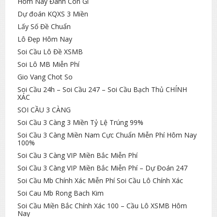
Hôm Nay Đánh Con Gì
Dự đoán KQXS 3 Miền
Lấy Số Đề Chuẩn
Lô Đẹp Hôm Nay
Soi Cầu Lô Đề XSMB
Soi Lô MB Miễn Phí
Gio Vang Chot So
Soi Cầu 24h – Soi Cầu 247 – Soi Cầu Bạch Thủ CHÍNH
XÁC
SOI CẦU 3 CÀNG
Soi Cầu 3 Càng 3 Miền Tỷ Lệ Trúng 99%
Soi Cầu 3 Càng Miền Nam Cực Chuẩn Miễn Phí Hôm Nay
100%
Soi Cầu 3 Càng VIP Miền Bắc Miễn Phí
Soi Cầu 3 Càng VIP Miền Bắc Miễn Phí – Dự Đoán 247
Soi Cầu Mb Chính Xác Miễn Phí Soi Cầu Lô Chính Xác
Soi Cau Mb Rong Bach Kim
Soi Cầu Miền Bắc Chính Xác 100 – Cầu Lô XSMB Hôm
Nay