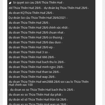
,
bi quyet soi cau 28/6 Thừa Thiên Huế
,
,
dd Thừa Thiên Huế 28/6
dự đoán kq Thừa Thiên Huế 28/6
,
du doan KQThừa Thiên Huế 28/6
,
Dự đoán Soi cầu Thừa Thiên Huế 28/6/2021
,
du doan Thừa Thiên Huế 28/6
,
dự đoán Thừa Thiên Huế 28/6 chính xác nhất
,
du doan Thừa Thiên Huế 28/6 chuan nhat
,
du doan Thừa Thiên Huế 28/6 co thuong
,
du doan Thừa Thiên Huế 28/6 dau duoi
,
du doan Thừa Thiên Huế 28/6 vip
,
du doan Thừa Thiên Huế 3 so
,
du doan Thừa Thiên Huế 666 28/6
,
du doan Thừa Thiên Huế bach thu lo 28/6
,
du doan Thừa Thiên Huế minh ngoc 28/6
,
du doan Thừa Thiên Huế than tai 28/6
,
du doan Thừa Thiên Huế wap 28/6
du doan Thừa Thiên Huế win2888 28/6 soi cau lo Thừa Thiên
Huế chinh xac 100
,
,
du doan xo so Thừa Thiên Huế bach thu lo 28/6
,
du doan xo so Thừa Thiên Huế dại phát
,
dự đoán xổ số Thừa Thiên Huế thần tài 28/6
,
du doan xo so Thừa Thiên Huế wap.vn 28/6