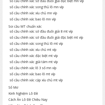
số cầu chính xác sớ đầu đuôi giải đặc biệt mn víp
số cầu chính xác song thủ lô mn víp
số cầu chính xác xíu chủ mn víp
số cầu chính xác bao lô mn víp
Soi cầu MT chuẩn xác
số cầu chính xác sớ đầu đuôi giải 8 mt víp
số cầu chính xác sớ đầu đuôi giải đặc biệt mt víp
số cầu chính xác song thủ lô mt víp
số cầu chính xác xíu chủ mt víp
số cầu chính xác đặc biệt mt víp
số cầu chính xác giải tám mt víp
số cầu chính xác lô 3 số mn víp
số cầu chính xác bao lô mt víp
số cầu chính xác cặp xíu chủ mt víp
Sổ Mơ
Kinh Nghiệm Lô Đề
Cách Ăn Lô Đề Chiều Nay