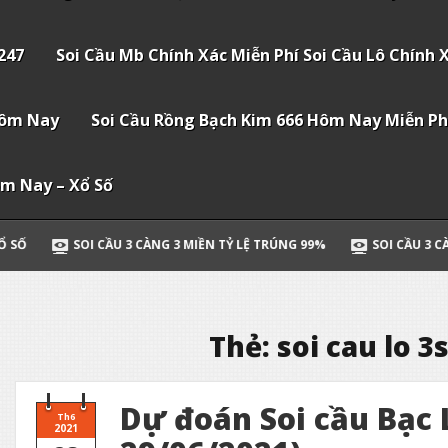
247
Soi Cầu Mb Chính Xác Miễn Phí Soi Cầu Lô Chính 
Hôm Nay
Soi Cầu Rồng Bạch Kim 666 Hôm Nay Miễn Ph
m Nay – Xổ Số
ÀNG 3 MIỀN TỶ LỆ TRÚNG 99%
SOI CẦU 3 CÀNG VIP MIỀN BẮC MIỄN 
Thẻ:
soi cau lo 3
Dự đoán Soi cầu Bạc 
Th6
2021