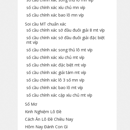
số cầu chính xác xíu chủ mn víp
số cầu chính xác bao lô mn víp
Soi cầu MT chuẩn xác
số cầu chính xác sớ đầu đuôi giải 8 mt víp
số cầu chính xác sớ đầu đuôi giải đặc biệt
mt víp
số cầu chính xác song thủ lô mt víp
số cầu chính xác xíu chủ mt víp
số cầu chính xác đặc biệt mt víp
số cầu chính xác giải tám mt víp
số cầu chính xác lô 3 số mn víp
số cầu chính xác bao lô mt víp
số cầu chính xác cặp xíu chủ mt víp
Sổ Mơ
Kinh Nghiệm Lô Đề
Cách Ăn Lô Đề Chiều Nay
Hôm Nay Đánh Con Gì