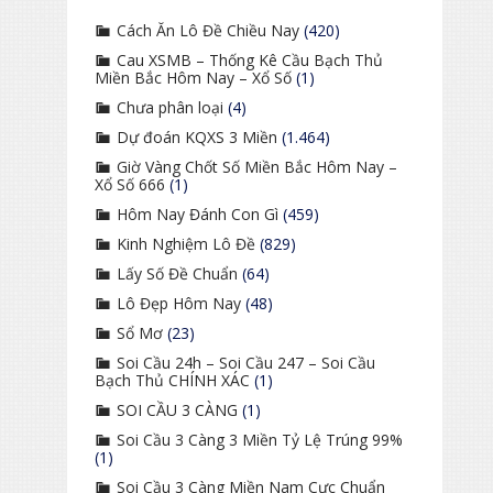
Cách Ăn Lô Đề Chiều Nay
(420)
Cau XSMB – Thống Kê Cầu Bạch Thủ
Miền Bắc Hôm Nay – Xổ Số
(1)
Chưa phân loại
(4)
Dự đoán KQXS 3 Miền
(1.464)
Giờ Vàng Chốt Số Miền Bắc Hôm Nay –
Xổ Số 666
(1)
Hôm Nay Đánh Con Gì
(459)
Kinh Nghiệm Lô Đề
(829)
Lấy Số Đề Chuẩn
(64)
Lô Đẹp Hôm Nay
(48)
Sổ Mơ
(23)
Soi Cầu 24h – Soi Cầu 247 – Soi Cầu
Bạch Thủ CHÍNH XÁC
(1)
SOI CẦU 3 CÀNG
(1)
Soi Cầu 3 Càng 3 Miền Tỷ Lệ Trúng 99%
(1)
Soi Cầu 3 Càng Miền Nam Cực Chuẩn