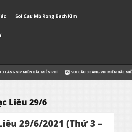
Xác
Soi Cau Mb Rong Bach Kim
í
IỄN PHÍ
SOI CẦU 3 CÀNG VIP MIỀN BẮC MIỄN PHÍ – DỰ ĐOÁN 247
ạc Liêu 29/6
Liêu 29/6/2021 (Thứ 3 –