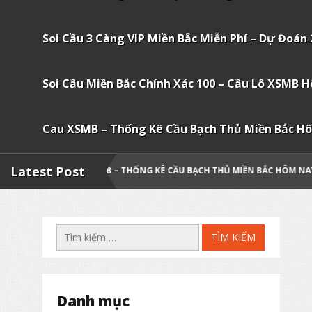
Soi Cầu 3 Càng VIP Miền Bắc Miễn Phí – Dự Đoán 
Soi Cầu Miền Bắc Chính Xác 100 – Cầu Lô XSMB 
Cau XSMB – Thống Kê Cầu Bạch Thủ Miền Bắc Hô
Latest Post
 – THỐNG KÊ CẦU BẠCH THỦ MIỀN BẮC HÔM NAY – XỔ SỐ
SOI CẦU 
Tìm
kiếm
cho:
Danh mục