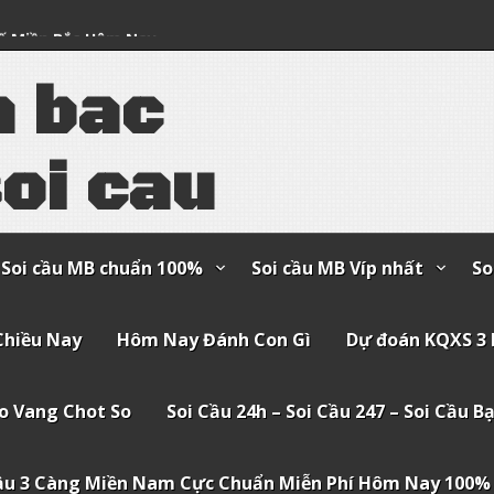
g Bach Kim
ố Miền Bắc Hôm Nay –
n
b
a
c
s
o
i
c
a
u
Soi cầu MB chuẩn 100%
Soi cầu MB Víp nhất
So
Chiều Nay
Hôm Nay Đánh Con Gì
Dự đoán KQXS 3
o Vang Chot So
Soi Cầu 24h – Soi Cầu 247 – Soi Cầu
ầu 3 Càng Miền Nam Cực Chuẩn Miễn Phí Hôm Nay 100%