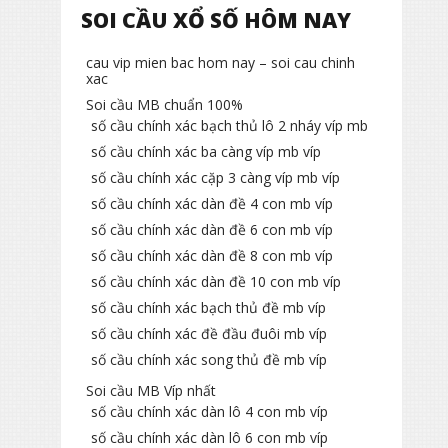
SOI CẦU XỔ SỐ HÔM NAY
cau vip mien bac hom nay – soi cau chinh
xac
Soi cầu MB chuẩn 100%
số cầu chính xác bạch thủ lô 2 nháy víp mb
số cầu chính xác ba càng víp mb víp
số cầu chính xác cặp 3 càng víp mb víp
số cầu chính xác dàn đề 4 con mb víp
số cầu chính xác dàn đề 6 con mb víp
số cầu chính xác dàn đề 8 con mb víp
số cầu chính xác dàn đề 10 con mb víp
số cầu chính xác bạch thủ đề mb víp
số cầu chính xác đề đầu đuôi mb víp
số cầu chính xác song thủ đề mb víp
Soi cầu MB Víp nhất
số cầu chính xác dàn lô 4 con mb víp
số cầu chính xác dàn lô 6 con mb víp