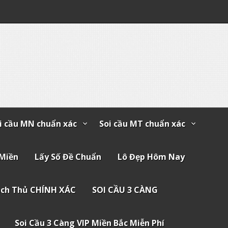
i cầu MN chuẩn xác
Soi cầu MT chuẩn xác
 Miền
Lấy Số Đề Chuẩn
Lô Đẹp Hôm Nay
 Bạch Thủ CHÍNH XÁC
SOI CẦU 3 CÀNG
Soi Cầu 3 Càng VIP Miền Bắc Miễn Phí