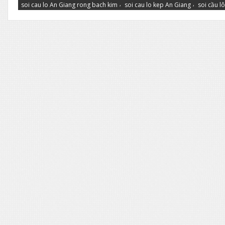
,
,
soi cau lo An Giang rong bach kim
soi cau lo kep An Giang
soi cầu 