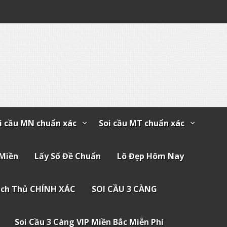
i cầu MN chuẩn xác
Soi cầu MT chuẩn xác
 Miền
Lấy Số Đề Chuẩn
Lô Đẹp Hôm Nay
 Bạch Thủ CHÍNH XÁC
SOI CẦU 3 CÀNG
Soi Cầu 3 Càng VIP Miền Bắc Miễn Phí