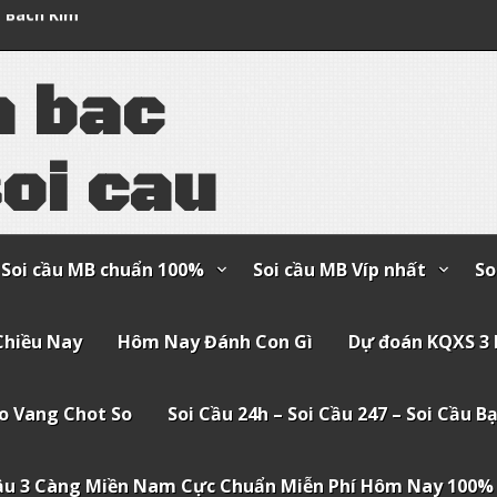
 XÁC
g Bach Kim
ố Miền Bắc Hôm Nay –
n
b
a
c
s
o
i
c
a
u
Soi cầu MB chuẩn 100%
Soi cầu MB Víp nhất
So
Chiều Nay
Hôm Nay Đánh Con Gì
Dự đoán KQXS 3
o Vang Chot So
Soi Cầu 24h – Soi Cầu 247 – Soi Cầu
ầu 3 Càng Miền Nam Cực Chuẩn Miễn Phí Hôm Nay 100%