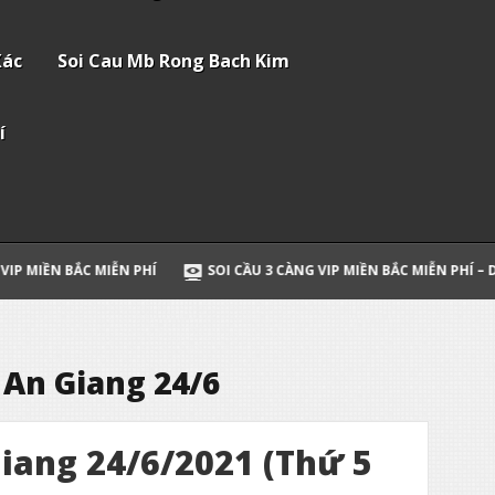
Xác
Soi Cau Mb Rong Bach Kim
í
SOI CẦU 3 CÀNG VIP MIỀN BẮC MIỄN PHÍ – DỰ ĐOÁN 247
SOI 
s An Giang 24/6
iang 24/6/2021 (Thứ 5