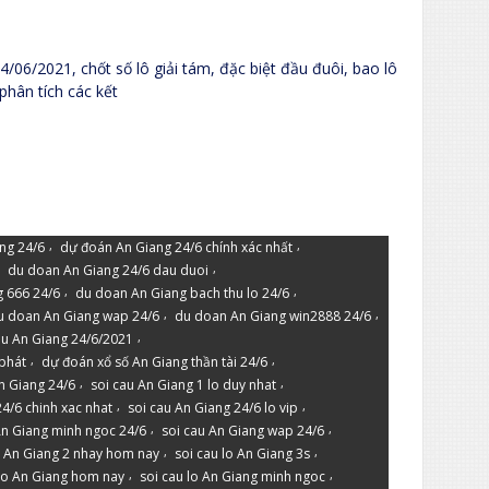
06/2021, chốt số lô giải tám, đặc biệt đầu đuôi, bao lô
phân tích các kết
,
,
ng 24/6
dự đoán An Giang 24/6 chính xác nhất
,
,
du doan An Giang 24/6 dau duoi
,
,
 666 24/6
du doan An Giang bach thu lo 24/6
,
,
u doan An Giang wap 24/6
du doan An Giang win2888 24/6
,
ầu An Giang 24/6/2021
,
,
 phát
dự đoán xổ số An Giang thần tài 24/6
,
,
n Giang 24/6
soi cau An Giang 1 lo duy nhat
,
,
24/6 chinh xac nhat
soi cau An Giang 24/6 lo vip
,
,
An Giang minh ngoc 24/6
soi cau An Giang wap 24/6
,
,
o An Giang 2 nhay hom nay
soi cau lo An Giang 3s
,
,
 lo An Giang hom nay
soi cau lo An Giang minh ngoc