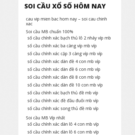
SOI CẦU XỔ SỐ HÔM NAY
cau vip mien bac hom nay – soi cau chinh
xac
Soi cầu MB chuẩn 100%
số cầu chính xác bạch thủ lô 2 nháy víp mb
số cầu chính xác ba càng víp mb víp
số cầu chính xác cặp 3 càng víp mb víp
số cầu chính xác dàn đề 4 con mb víp
số cầu chính xác dàn đề 6 con mb víp
số cầu chính xác dàn đề 8 con mb víp
số cầu chính xác dàn đề 10 con mb víp
số cầu chính xác bạch thủ đề mb víp
số cầu chính xác đề đầu đuôi mb víp
số cầu chính xác song thủ đề mb víp
Soi cầu MB Víp nhất
số cầu chính xác dàn lô 4 con mb víp
số cầu chính xác dàn lô 6 con mb víp