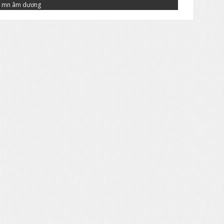
lô mn âm dương