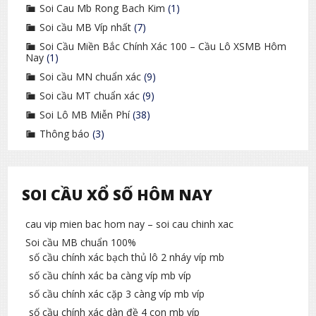
Soi Cau Mb Rong Bach Kim
(1)
Soi cầu MB Víp nhất
(7)
Soi Cầu Miền Bắc Chính Xác 100 – Cầu Lô XSMB Hôm
Nay
(1)
Soi cầu MN chuẩn xác
(9)
Soi cầu MT chuẩn xác
(9)
Soi Lô MB Miễn Phí
(38)
Thông báo
(3)
SOI CẦU XỔ SỐ HÔM NAY
cau vip mien bac hom nay – soi cau chinh xac
Soi cầu MB chuẩn 100%
số cầu chính xác bạch thủ lô 2 nháy víp mb
số cầu chính xác ba càng víp mb víp
số cầu chính xác cặp 3 càng víp mb víp
số cầu chính xác dàn đề 4 con mb víp