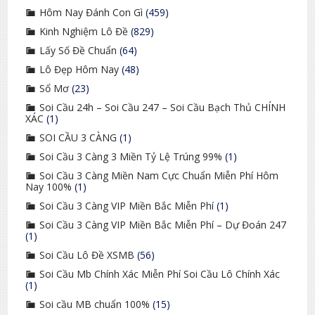
Hôm Nay Đánh Con Gì
(459)
Kinh Nghiệm Lô Đề
(829)
Lấy Số Đề Chuẩn
(64)
Lô Đẹp Hôm Nay
(48)
Sổ Mơ
(23)
Soi Cầu 24h – Soi Cầu 247 – Soi Cầu Bạch Thủ CHÍNH
XÁC
(1)
SOI CẦU 3 CÀNG
(1)
Soi Cầu 3 Càng 3 Miền Tỷ Lệ Trúng 99%
(1)
Soi Cầu 3 Càng Miền Nam Cực Chuẩn Miễn Phí Hôm
Nay 100%
(1)
Soi Cầu 3 Càng VIP Miền Bắc Miễn Phí
(1)
Soi Cầu 3 Càng VIP Miền Bắc Miễn Phí – Dự Đoán 247
(1)
Soi Cầu Lô Đề XSMB
(56)
Soi Cầu Mb Chính Xác Miễn Phí Soi Cầu Lô Chính Xác
(1)
Soi cầu MB chuẩn 100%
(15)