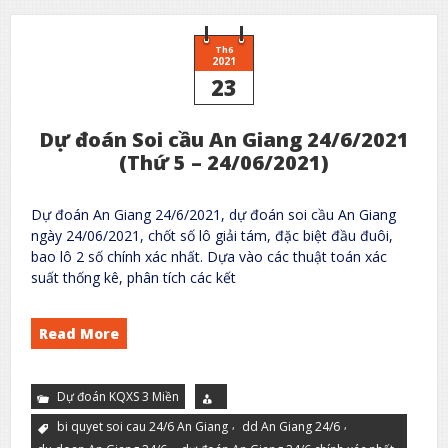
Th6
2021
23
Dự đoán Soi cầu An Giang 24/6/2021
(Thứ 5 – 24/06/2021)
Dự đoán An Giang 24/6/2021, dự đoán soi cầu An Giang
ngày 24/06/2021, chốt số lô giải tám, đặc biệt đầu đuôi,
bao lô 2 số chính xác nhất. Dựa vào các thuật toán xác
suất thống kê, phân tích các kết
Read More
Dự đoán KQXS 3 Miền
,
,
bi quyet soi cau 24/6 An Giang
dd An Giang 24/6
,
,