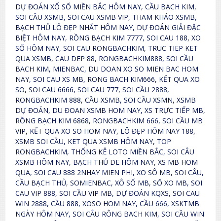
DỰ ĐOÁN XỔ SỐ MIỀN BẮC HÔM NAY, CẦU BẠCH KIM,
SOI CÂU XSMB, SOI CAU XSMB VIP, THAM KHẢO XSMB,
BẠCH THỦ LÔ ĐẸP NHẤT HÔM NAY, DỰ ĐOÁN GIẢI ĐẶC
BIỆT HÔM NAY, RỒNG BẠCH KIM 7777, SOI CAU 188, XO
SỐ HÔM NAY, SOI CAU RONGBACHKIM, TRUC TIEP KET
QUA XSMB, CAU DEP 88, RONGBACHKIM888, SOI CẦU
BACH KIM, MIENBAC, DU DOAN XO SO MIEN BAC HOM
NAY, SOI CAU XS MB, RONG BACH KIM666, KẾT QUA XO
SO, SOI CAU 6666, SOI CAU 777, SOI CẦU 2888,
RONGBACHKIM 888, CẦU XSMB, SOI CẦU XSMN, XSMB
DỰ ĐOÁN, DU ĐOAN XSMB HOM NAY, XS TRỰC TIẾP MB,
RỒNG BẠCH KIM 6868, RONGBACHKIM 666, SOI CẦU MB
VIP, KẾT QUA XO SO HOM NAY, LÔ ĐẸP HÔM NAY 188,
XSMB SOI CẦU, KET QUA XSMB HÔM NAY, TOP
RONGBACHKIM, THỐNG KÊ LOTO MIỀN BẮC, SOI CÂU
XSMB HÔM NAY, BẠCH THỦ DE HÔM NAY, XS MB HOM
QUA, SOI CAU 888 2NHAY MIEN PHI, XO SÔ MB, SOI CÂU,
CẦU BẠCH THỦ, SOMIENBAC, XÔ SỐ MB, SỐ XO MB, SOI
CAU VIP 888, SOI CẦU VIP MB, DỰ ĐOÁN KQXS, SOI CAU
WIN 2888, CẦU 888, XOSO HOM NAY, CẦU 666, XSKTMB
NGÀY HÔM NAY, SOI CÂU RÔNG BACH KIM, SOI CẦU WIN