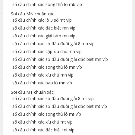
số cầu chính xác song thủ lô mb víp
Soi cầu MN chuẩn xác
số cầu chính xác lô 3 số mt víp
số cầu chính xác đặc biệt mn víp
số cầu chính xác giải tám mn víp
số cầu chính xác sớ đầu đuôi giải 8 mn víp
số cầu chính xác cặp xíu chủ mn víp
số cầu chính xác sớ đầu đuôi giải đặc biệt mn víp
số cầu chính xác song thủ lô mn víp
số cầu chính xác xíu chủ mn víp
số cầu chính xác bao lô mn víp
Soi cầu MT chuẩn xác
số cầu chính xác sớ đầu đuôi giải 8 mt víp
số cầu chính xác sớ đầu đuôi giải đặc biệt mt víp
số cầu chính xác song thủ lô mt víp
số cầu chính xác xíu chủ mt víp
số cầu chính xác đặc biệt mt víp