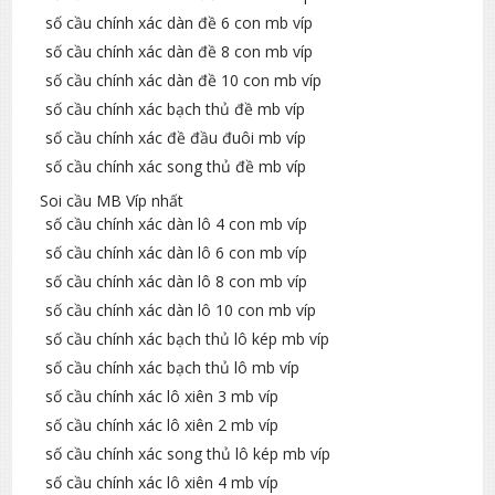
số cầu chính xác dàn đề 6 con mb víp
số cầu chính xác dàn đề 8 con mb víp
số cầu chính xác dàn đề 10 con mb víp
số cầu chính xác bạch thủ đề mb víp
số cầu chính xác đề đầu đuôi mb víp
số cầu chính xác song thủ đề mb víp
Soi cầu MB Víp nhất
số cầu chính xác dàn lô 4 con mb víp
số cầu chính xác dàn lô 6 con mb víp
số cầu chính xác dàn lô 8 con mb víp
số cầu chính xác dàn lô 10 con mb víp
số cầu chính xác bạch thủ lô kép mb víp
số cầu chính xác bạch thủ lô mb víp
số cầu chính xác lô xiên 3 mb víp
số cầu chính xác lô xiên 2 mb víp
số cầu chính xác song thủ lô kép mb víp
số cầu chính xác lô xiên 4 mb víp