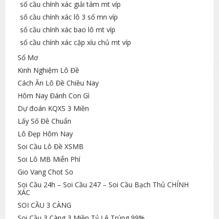
số cầu chính xác giải tám mt víp
số cầu chính xác lô 3 số mn víp
số cầu chính xác bao lô mt víp
số cầu chính xác cặp xíu chủ mt víp
Sổ Mơ
Kinh Nghiệm Lô Đề
Cách Ăn Lô Đề Chiều Nay
Hôm Nay Đánh Con Gì
Dự đoán KQXS 3 Miền
Lấy Số Đề Chuẩn
Lô Đẹp Hôm Nay
Soi Cầu Lô Đề XSMB
Soi Lô MB Miễn Phí
Gio Vang Chot So
Soi Cầu 24h – Soi Cầu 247 – Soi Cầu Bạch Thủ CHÍNH
XÁC
SOI CẦU 3 CÀNG
Soi Cầu 3 Càng 3 Miền Tỷ Lệ Trúng 99%