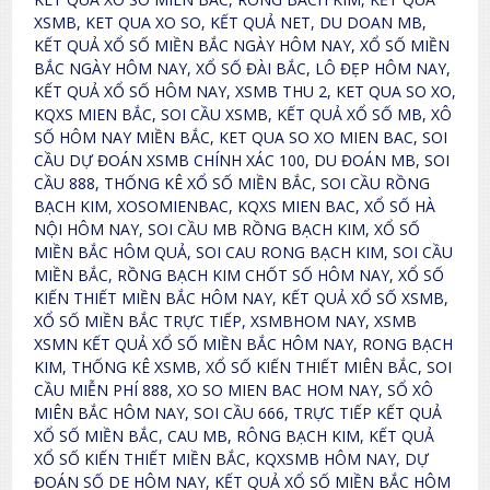
XSMB, KET QUA XO SO, KẾT QUẢ NET, DU DOAN MB,
KẾT QUẢ XỔ SỐ MIỀN BẮC NGÀY HÔM NAY, XỔ SỐ MIỀN
BẮC NGÀY HÔM NAY, XỔ SỐ ĐÀI BẮC, LÔ ĐẸP HÔM NAY,
KẾT QUẢ XỔ SỐ HÔM NAY, XSMB THU 2, KET QUA SO XO,
KQXS MIEN BẮC, SOI CẦU XSMB, KẾT QUẢ XỔ SỐ MB, XÔ
SỐ HÔM NAY MIỀN BẮC, KET QUA SO XO MIEN BAC, SOI
CẦU DỰ ĐOÁN XSMB CHÍNH XÁC 100, DU ĐOÁN MB, SOI
CẦU 888, THỐNG KÊ XỔ SỐ MIỀN BẮC, SOI CẦU RỒNG
BẠCH KIM, XOSOMIENBAC, KQXS MIEN BAC, XỔ SỐ HÀ
NỘI HÔM NAY, SOI CẦU MB RỒNG BẠCH KIM, XỔ SỐ
MIỀN BẮC HÔM QUẢ, SOI CAU RONG BẠCH KIM, SOI CẦU
MIỀN BẮC, RỒNG BẠCH KIM CHỐT SỐ HÔM NAY, XỔ SỐ
KIẾN THIẾT MIỀN BẮC HÔM NAY, KẾT QUẢ XỔ SỐ XSMB,
XỔ SỐ MIỀN BẮC TRỰC TIẾP, XSMBHOM NAY, XSMB
XSMN KẾT QUẢ XỔ SỐ MIỀN BẮC HÔM NAY, RONG BẠCH
KIM, THỐNG KÊ XSMB, XỔ SỐ KIẾN THIẾT MIÊN BẮC, SOI
CẦU MIỄN PHÍ 888, XO SO MIEN BAC HOM NAY, SỔ XÔ
MIÊN BẮC HÔM NAY, SOI CẦU 666, TRỰC TIẾP KẾT QUẢ
XỔ SỐ MIỀN BẮC, CAU MB, RÔNG BẠCH KIM, KẾT QUẢ
XỔ SỐ KIẾN THIẾT MIỀN BẮC, KQXSMB HÔM NAY, DỰ
ĐOÁN SỐ DE HÔM NAY, KẾT QUẢ XỔ SỐ MIỀN BẮC HÔM