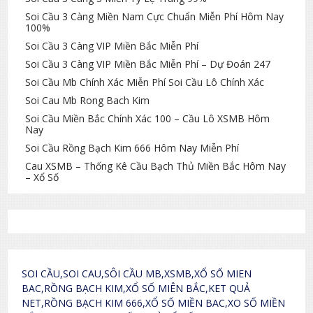
Soi Cầu 3 Càng Miền Nam Cực Chuẩn Miễn Phí Hôm Nay
100%
Soi Cầu 3 Càng VIP Miền Bắc Miễn Phí
Soi Cầu 3 Càng VIP Miền Bắc Miễn Phí – Dự Đoán 247
Soi Cầu Mb Chính Xác Miễn Phí Soi Cầu Lô Chính Xác
Soi Cau Mb Rong Bach Kim
Soi Cầu Miền Bắc Chính Xác 100 – Cầu Lô XSMB Hôm
Nay
Soi Cầu Rồng Bạch Kim 666 Hôm Nay Miễn Phí
Cau XSMB – Thống Kê Cầu Bạch Thủ Miền Bắc Hôm Nay
– Xổ Số
SOI CẦU,SOI CAU,SÔI CẦU MB,XSMB,XỔ SỐ MIEN
BAC,RỒNG BẠCH KIM,XỔ SỐ MIÊN BẮC,KET QUẢ
NET,RỒNG BẠCH KIM 666,XỔ SỐ MIỀN BAC,XO SỐ MIỀN