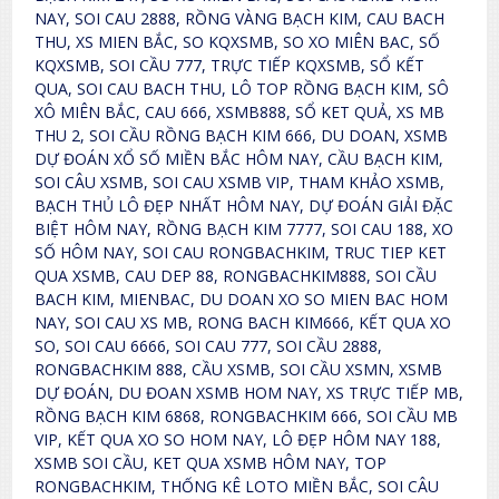
NAY, SOI CAU 2888, RỒNG VÀNG BẠCH KIM, CAU BACH
THU, XS MIEN BẮC, SO KQXSMB, SO XO MIÊN BAC, SỐ
KQXSMB, SOI CẦU 777, TRỰC TIẾP KQXSMB, SỔ KẾT
QUA, SOI CAU BACH THU, LÔ TOP RỒNG BẠCH KIM, SÔ
XÔ MIÊN BẮC, CAU 666, XSMB888, SỔ KET QUẢ, XS MB
THU 2, SOI CẦU RỒNG BẠCH KIM 666, DU DOAN, XSMB
DỰ ĐOÁN XỔ SỐ MIỀN BẮC HÔM NAY, CẦU BẠCH KIM,
SOI CÂU XSMB, SOI CAU XSMB VIP, THAM KHẢO XSMB,
BẠCH THỦ LÔ ĐẸP NHẤT HÔM NAY, DỰ ĐOÁN GIẢI ĐẶC
BIỆT HÔM NAY, RỒNG BẠCH KIM 7777, SOI CAU 188, XO
SỐ HÔM NAY, SOI CAU RONGBACHKIM, TRUC TIEP KET
QUA XSMB, CAU DEP 88, RONGBACHKIM888, SOI CẦU
BACH KIM, MIENBAC, DU DOAN XO SO MIEN BAC HOM
NAY, SOI CAU XS MB, RONG BACH KIM666, KẾT QUA XO
SO, SOI CAU 6666, SOI CAU 777, SOI CẦU 2888,
RONGBACHKIM 888, CẦU XSMB, SOI CẦU XSMN, XSMB
DỰ ĐOÁN, DU ĐOAN XSMB HOM NAY, XS TRỰC TIẾP MB,
RỒNG BẠCH KIM 6868, RONGBACHKIM 666, SOI CẦU MB
VIP, KẾT QUA XO SO HOM NAY, LÔ ĐẸP HÔM NAY 188,
XSMB SOI CẦU, KET QUA XSMB HÔM NAY, TOP
RONGBACHKIM, THỐNG KÊ LOTO MIỀN BẮC, SOI CÂU