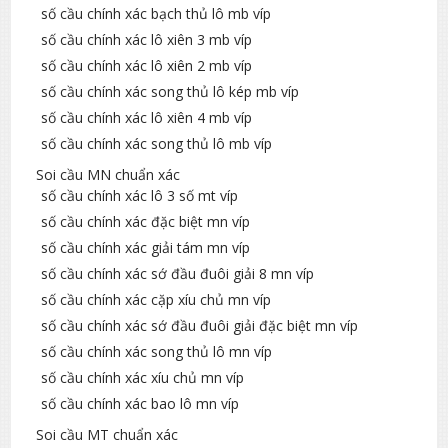
số cầu chính xác bạch thủ lô mb víp
số cầu chính xác lô xiên 3 mb víp
số cầu chính xác lô xiên 2 mb víp
số cầu chính xác song thủ lô kép mb víp
số cầu chính xác lô xiên 4 mb víp
số cầu chính xác song thủ lô mb víp
Soi cầu MN chuẩn xác
số cầu chính xác lô 3 số mt víp
số cầu chính xác đặc biệt mn víp
số cầu chính xác giải tám mn víp
số cầu chính xác sớ đầu đuôi giải 8 mn víp
số cầu chính xác cặp xíu chủ mn víp
số cầu chính xác sớ đầu đuôi giải đặc biệt mn víp
số cầu chính xác song thủ lô mn víp
số cầu chính xác xíu chủ mn víp
số cầu chính xác bao lô mn víp
Soi cầu MT chuẩn xác