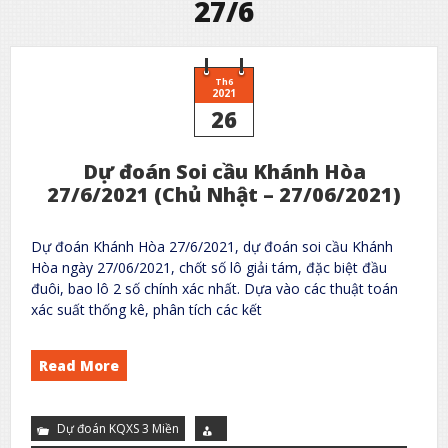
27/6
Th6
2021
26
Dự đoán Soi cầu Khánh Hòa
27/6/2021 (Chủ Nhật – 27/06/2021)
Dự đoán Khánh Hòa 27/6/2021, dự đoán soi cầu Khánh
Hòa ngày 27/06/2021, chốt số lô giải tám, đặc biệt đầu
đuôi, bao lô 2 số chính xác nhất. Dựa vào các thuật toán
xác suất thống kê, phân tích các kết
Read More
Dự đoán KQXS 3 Miền