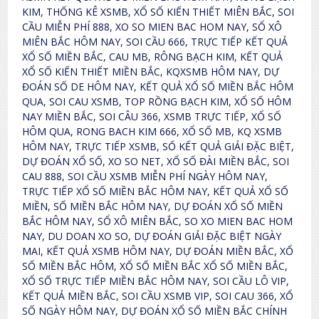
KIM, THỐNG KÊ XSMB, XỔ SỐ KIẾN THIẾT MIÊN BẮC, SOI
CẦU MIỄN PHÍ 888, XO SO MIEN BAC HOM NAY, SỔ XÔ
MIÊN BẮC HÔM NAY, SOI CẦU 666, TRỰC TIẾP KẾT QUẢ
XỔ SỐ MIỀN BẮC, CAU MB, RÔNG BẠCH KIM, KẾT QUẢ
XỔ SỐ KIẾN THIẾT MIỀN BẮC, KQXSMB HÔM NAY, DỰ
ĐOÁN SỐ DE HÔM NAY, KẾT QUẢ XỔ SỐ MIỀN BẮC HÔM
QUA, SOI CAU XSMB, TOP RỒNG BẠCH KIM, XỔ SỐ HÔM
NAY MIỀN BẮC, SOI CÂU 366, XSMB TRỰC TIẾP, XỔ SỐ
HÔM QUA, RONG BACH KIM 666, XỔ SỐ MB, KQ XSMB
HÔM NAY, TRỰC TIẾP XSMB, SỐ KẾT QUẢ GIẢI ĐẶC BIỆT,
DỰ ĐOÁN XỔ SỐ, XO SO NET, XỔ SỐ ĐÀI MIỀN BẮC, SOI
CAU 888, SOI CẦU XSMB MIỄN PHÍ NGÀY HÔM NAY,
TRỰC TIẾP XỔ SỐ MIỀN BẮC HÔM NAY, KẾT QUẢ XỔ SỐ
MIỀN, SỐ MIỀN BẮC HÔM NAY, DỰ ĐOÁN XỔ SỐ MIỀN
BẮC HÔM NAY, SỔ XÔ MIÊN BẮC, SO XO MIEN BAC HOM
NAY, DU DOAN XO SO, DỰ ĐOÁN GIẢI ĐẶC BIỆT NGÀY
MAI, KẾT QUẢ XSMB HÔM NAY, DỰ ĐOÁN MIỀN BẮC, XỔ
SỐ MIỀN BẮC HÔM, XỔ SỐ MIỀN BẮC XỔ SỐ MIỀN BẮC,
XỔ SỐ TRỰC TIẾP MIỀN BẮC HÔM NAY, SOI CẦU LÔ VIP,
KẾT QUẢ MIỀN BẮC, SOI CẦU XSMB VIP, SOI CAU 366, XỔ
SỐ NGÀY HÔM NAY, DỰ ĐOÁN XỔ SỐ MIỀN BẮC CHÍNH