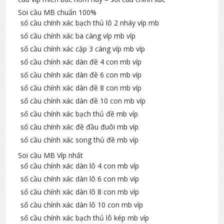
Soi cầu MB chuẩn 100%
số cầu chính xác bạch thủ lô 2 nháy víp mb
số cầu chính xác ba càng víp mb víp
số cầu chính xác cặp 3 càng víp mb víp
số cầu chính xác dàn đề 4 con mb víp
số cầu chính xác dàn đề 6 con mb víp
số cầu chính xác dàn đề 8 con mb víp
số cầu chính xác dàn đề 10 con mb víp
số cầu chính xác bạch thủ đề mb víp
số cầu chính xác đề đầu đuôi mb víp
số cầu chính xác song thủ đề mb víp
Soi cầu MB Víp nhất
số cầu chính xác dàn lô 4 con mb víp
số cầu chính xác dàn lô 6 con mb víp
số cầu chính xác dàn lô 8 con mb víp
số cầu chính xác dàn lô 10 con mb víp
số cầu chính xác bạch thủ lô kép mb víp