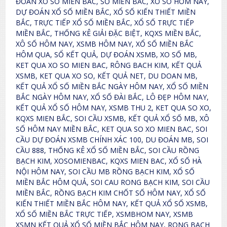
ĐOAN XO SO MIEN BAC, SỐ MIỀN BẮC, XO SO HOM NAY,
DỰ ĐOÁN XỔ SỐ MIỀN BẮC, XỔ SỐ KIẾN THIẾT MIỀN
BẮC, TRỰC TIẾP XỔ SỐ MIỀN BẮC, XỔ SỐ TRỰC TIẾP
MIỀN BẮC, THỐNG KÊ GIẢI ĐẶC BIỆT, KQXS MIỀN BẮC,
XÔ SỐ HÔM NAY, XSMB HÔM NAY, XỔ SỐ MIỀN BẮC
HÔM QUA, SỔ KẾT QUẢ, DỰ ĐOÁN XSMB, XO SỐ MB,
KET QUA XO SO MIEN BAC, RÔNG BACH KIM, KẾT QUẢ
XSMB, KET QUA XO SO, KẾT QUẢ NET, DU DOAN MB,
KẾT QUẢ XỔ SỐ MIỀN BẮC NGÀY HÔM NAY, XỔ SỐ MIỀN
BẮC NGÀY HÔM NAY, XỔ SỐ ĐÀI BẮC, LÔ ĐẸP HÔM NAY,
KẾT QUẢ XỔ SỐ HÔM NAY, XSMB THU 2, KET QUA SO XO,
KQXS MIEN BẮC, SOI CẦU XSMB, KẾT QUẢ XỔ SỐ MB, XÔ
SỐ HÔM NAY MIỀN BẮC, KET QUA SO XO MIEN BAC, SOI
CẦU DỰ ĐOÁN XSMB CHÍNH XÁC 100, DU ĐOÁN MB, SOI
CẦU 888, THỐNG KÊ XỔ SỐ MIỀN BẮC, SOI CẦU RỒNG
BẠCH KIM, XOSOMIENBAC, KQXS MIEN BAC, XỔ SỐ HÀ
NỘI HÔM NAY, SOI CẦU MB RỒNG BẠCH KIM, XỔ SỐ
MIỀN BẮC HÔM QUẢ, SOI CAU RONG BẠCH KIM, SOI CẦU
MIỀN BẮC, RỒNG BẠCH KIM CHỐT SỐ HÔM NAY, XỔ SỐ
KIẾN THIẾT MIỀN BẮC HÔM NAY, KẾT QUẢ XỔ SỐ XSMB,
XỔ SỐ MIỀN BẮC TRỰC TIẾP, XSMBHOM NAY, XSMB
XSMN KẾT QUẢ XỔ SỐ MIỀN BẮC HÔM NAY, RONG BẠCH