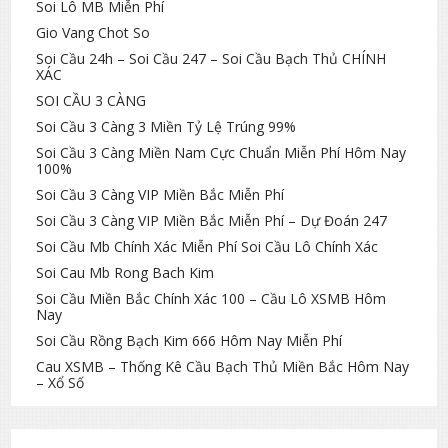
Soi Lô MB Miễn Phí
Gio Vang Chot So
Soi Cầu 24h – Soi Cầu 247 – Soi Cầu Bạch Thủ CHÍNH
XÁC
SOI CẦU 3 CÀNG
Soi Cầu 3 Càng 3 Miền Tỷ Lệ Trúng 99%
Soi Cầu 3 Càng Miền Nam Cực Chuẩn Miễn Phí Hôm Nay
100%
Soi Cầu 3 Càng VIP Miền Bắc Miễn Phí
Soi Cầu 3 Càng VIP Miền Bắc Miễn Phí – Dự Đoán 247
Soi Cầu Mb Chính Xác Miễn Phí Soi Cầu Lô Chính Xác
Soi Cau Mb Rong Bach Kim
Soi Cầu Miền Bắc Chính Xác 100 – Cầu Lô XSMB Hôm
Nay
Soi Cầu Rồng Bạch Kim 666 Hôm Nay Miễn Phí
Cau XSMB – Thống Kê Cầu Bạch Thủ Miền Bắc Hôm Nay
– Xổ Số