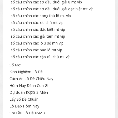
số cầu chính xác sớ đầu đuôi giải 8 mt víp
số cầu chính xác sớ đầu đuôi giải đặc biệt mt víp
số cầu chính xác song thủ lô mt víp
số cầu chính xác xíu chủ mt víp
số cầu chính xác đặc biệt mt víp
số cầu chính xác giải tám mt víp
số cầu chính xác lô 3 số mn víp
số cầu chính xác bao lô mt víp
số cầu chính xác cặp xíu chủ mt víp
Sổ Mơ
Kinh Nghiệm Lô Đề
Cách Ăn Lô Đề Chiều Nay
Hôm Nay Đánh Con Gì
Dự đoán KQXS 3 Miền
Lấy Số Đề Chuẩn
Lô Đẹp Hôm Nay
Soi Cầu Lô Đề XSMB