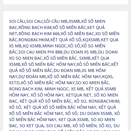
SOI CẦU,SOI CAU,SÔI CẦU MB,XSMB,XỔ SỐ MIEN
BAC,RỒNG BẠCH KIM,XỔ SỐ MIÊN BẮC,KET QUẢ
NET,RỒNG BẠCH KIM 666,XỔ SỐ MIỀN BAC,XO SỐ MIỀN
BẮC,RONGBẠCHKIM,KẾT QUẢ XỔ SỐ,KQXSMB,KET QUA
XS MB,KQ XSMB,MINH NGỌC,XÔ SỐ,XỔ SO MIỀN
BẮC,SOI CAU MIEN PHI 888,DU DOAN XS MB,DU DOAN
XO SO MIEN BAC,XỔ SỐ MIỀN BẮC, SXMB,KẾT QUA
XSMB,XỔ SỐ MIÊN BẮC HÔM NAY,XÔ SÔ MIÊN BĂC,KẾT
QUẢ XỔ SỐ MIỀN BẮC,DU ĐOAN MB,XS MB HÔM
NAY,DỰ ĐOÁN MB,XỔ SỐ MIỀN BẮC HÔM NAY,KQXS,
XSTD,XÔ SỐ MIỀN BẮC HÔM NAY,SO XO MIEN BẮC,
RONG BACH KIM, MINH NGOC, XS MB, KÊT QUẢ XSMB
HÔM NAY, XỔ SỐ HÔM NAY, KETQUA NET, SỐ XO MIEN
BAC, KẾT QUẢ XỔ SỐ MIÊN BẮC, XÔ SO, RONGBACHKIM,
XỔ SÔ, KẾT QUẢ XỔ SỐ MIỀN BẮC HÔM NAY, KẾT QUẢ
XỔ SỐ MIÊN BẮC HÔM NAY, XỔ SỐ, DU DOAN XSMB, XÔ
SÔ MIÊN BĂC HÔM NAY, KET QUA XSMB, SO XO MIEN
BAC, SO KET QUA, SOI CAU MB, XỔ SỐ MIỀN, SỐ XO, DU