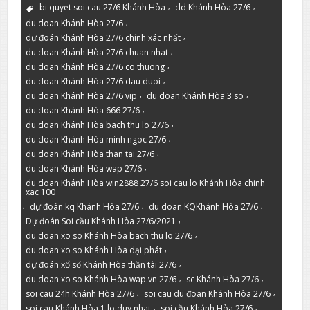
,
,
bi quyet soi cau 27/6 Khánh Hòa
dd Khánh Hòa 27/6
,
du doan Khánh Hòa 27/6
,
dự đoán Khánh Hòa 27/6 chính xác nhất
,
du doan Khánh Hòa 27/6 chuan nhat
,
du doan Khánh Hòa 27/6 co thuong
,
du doan Khánh Hòa 27/6 dau duoi
,
,
du doan Khánh Hòa 27/6 vip
du doan Khánh Hòa 3 so
,
du doan Khánh Hòa 666 27/6
,
du doan Khánh Hòa bach thu lo 27/6
,
du doan Khánh Hòa minh ngoc 27/6
,
du doan Khánh Hòa than tai 27/6
,
du doan Khánh Hòa wap 27/6
du doan Khánh Hòa win2888 27/6 soi cau lo Khánh Hòa chinh
xac 100
,
,
,
dự đoán kq Khánh Hòa 27/6
du doan KQKhánh Hòa 27/6
,
Dự đoán Soi cầu Khánh Hòa 27/6/2021
,
du doan xo so Khánh Hòa bach thu lo 27/6
,
du doan xo so Khánh Hòa dại phát
,
dự đoán xổ số Khánh Hòa thần tài 27/6
,
,
du doan xo so Khánh Hòa wap.vn 27/6
sc Khánh Hòa 27/6
,
,
soi cau 24h Khánh Hòa 27/6
soi cau du đoan Khánh Hòa 27/6
,
,
soi cau Khánh Hòa 1 lo duy nhat
soi cầu Khánh Hòa 27/6