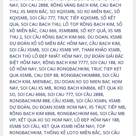
NAY, SOI CAU 2888, RỒNG VÀNG BẠCH KIM, CAU BACH
THU, XS MIEN BẮC, SO KQXSMB, SO XO MIÊN BAC, SỐ
KQXSMB, SOI CẦU 777, TRỰC TIẾP KQXSMB, SỔ KẾT
QUA, SOI CAU BACH THU, LÔ TOP RỒNG BẠCH KIM, SÔ
XÔ MIÊN BẮC, CAU 666, XSMB888, SỔ KET QUẢ, XS MB
THU 2, SOI CẦU RỒNG BẠCH KIM 666, DU DOAN, XSMB
DỰ ĐOÁN XỔ SỐ MIỀN BẮC HÔM NAY, CẦU BẠCH KIM,
SOI CÂU XSMB, SOI CAU XSMB VIP, THAM KHẢO XSMB,
BẠCH THỦ LÔ ĐẸP NHẤT HÔM NAY, DỰ ĐOÁN GIẢI ĐẶC
BIỆT HÔM NAY, RỒNG BẠCH KIM 7777, SOI CAU 188, XO
SỐ HÔM NAY, SOI CAU RONGBACHKIM, TRUC TIEP KET
QUA XSMB, CAU DEP 88, RONGBACHKIM888, SOI CẦU
BACH KIM, MIENBAC, DU DOAN XO SO MIEN BAC HOM
NAY, SOI CAU XS MB, RONG BACH KIM666, KẾT QUA XO
SO, SOI CAU 6666, SOI CAU 777, SOI CẦU 2888,
RONGBACHKIM 888, CẦU XSMB, SOI CẦU XSMN, XSMB
DỰ ĐOÁN, DU ĐOAN XSMB HOM NAY, XS TRỰC TIẾP MB,
RỒNG BẠCH KIM 6868, RONGBACHKIM 666, SOI CẦU MB
VIP, KẾT QUA XO SO HOM NAY, LÔ ĐẸP HÔM NAY 188,
XSMB SOI CẦU, KET QUA XSMB HÔM NAY, TOP
RONGBACHKIM, THỐNG KÊ LOTO MIỀN BẮC, SOI CÂU