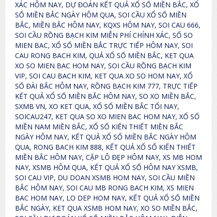
XÁC HÔM NAY, DỰ ĐOÁN KẾT QUẢ XỔ SỐ MIỀN BẮC, XỔ
SỐ MIỀN BẮC NGÀY HÔM QUA, SOI CẦU XỔ SỐ MIỀN
BẮC, MIỀN BẮC HÔM NAY, KQXS HÔM NAY, SOI CAU 666,
SOI CẦU RỒNG BẠCH KIM MIỄN PHÍ CHÍNH XÁC, SỐ SO
MIEN BAC, XỔ SỐ MIỀN BẮC TRỰC TIẾP HÔM NAY, SOI
CAU RONG BACH KIM, QUẢ XỔ SỐ MIỀN BẮC, KET QUA
XO SO MIEN BAC HOM NAY, SOI CẦU RỒNG BẠCH KIM
VIP, SOI CAU BACH KIM, KET QUA XO SO HOM NAY, XỔ
SỐ ĐÀI BẮC HÔM NAY, RỒNG BẠCH KIM 777, TRỰC TIẾP
KẾT QUẢ XỔ SỐ MIỀN BẮC HÔM NAY, SO XO MIỀN BẮC,
SXMB VN, XO KET QUA, XỔ SỐ MIỀN BẮC TỐI NAY,
SOICAU247, KET QUA SO XO MIEN BAC HOM NAY, XỔ SỐ
MIỀN NAM MIỀN BẮC, XỔ SỐ KIẾN THIẾT MIỀN BẮC
NGÀY HÔM NAY, KẾT QUẢ XỔ SỐ MIỀN BẮC NGÀY HÔM
QUA, RONG BACH KIM 888, KẾT QUẢ XỔ SỐ KIẾN THIẾT
MIỀN BẮC HÔM NAY, CẶP LÔ ĐẸP HÔM NAY, XS MB HOM
NAY, XSMB HÔM QUA, KẾT QUẢ XỔ SỐ HÔM NAY XSMB,
SOI CAU VIP, DU DOAN XSMB HOM NAY, SOI CẦU MIỀN
BẮC HÔM NAY, SOI CAU MB RONG BACH KIM, XS MIEN
BAC HOM NAY, LO DEP HOM NAY, KẾT QUẢ XỔ SỐ MIỀN
BẮC NGÀY, KET QUA XSMB HOM NAY, XO SO MIỀN BẮC,