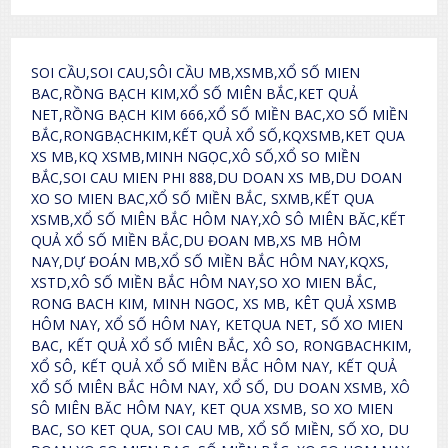
SOI CẦU,SOI CAU,SÔI CẦU MB,XSMB,XỔ SỐ MIEN
BAC,RỒNG BẠCH KIM,XỔ SỐ MIÊN BẮC,KET QUẢ
NET,RỒNG BẠCH KIM 666,XỔ SỐ MIỀN BAC,XO SỐ MIỀN
BẮC,RONGBẠCHKIM,KẾT QUẢ XỔ SỐ,KQXSMB,KET QUA
XS MB,KQ XSMB,MINH NGỌC,XÔ SỐ,XỔ SO MIỀN
BẮC,SOI CAU MIEN PHI 888,DU DOAN XS MB,DU DOAN
XO SO MIEN BAC,XỔ SỐ MIỀN BẮC, SXMB,KẾT QUA
XSMB,XỔ SỐ MIÊN BẮC HÔM NAY,XÔ SÔ MIÊN BĂC,KẾT
QUẢ XỔ SỐ MIỀN BẮC,DU ĐOAN MB,XS MB HÔM
NAY,DỰ ĐOÁN MB,XỔ SỐ MIỀN BẮC HÔM NAY,KQXS,
XSTD,XÔ SỐ MIỀN BẮC HÔM NAY,SO XO MIEN BẮC,
RONG BACH KIM, MINH NGOC, XS MB, KÊT QUẢ XSMB
HÔM NAY, XỔ SỐ HÔM NAY, KETQUA NET, SỐ XO MIEN
BAC, KẾT QUẢ XỔ SỐ MIÊN BẮC, XÔ SO, RONGBACHKIM,
XỔ SÔ, KẾT QUẢ XỔ SỐ MIỀN BẮC HÔM NAY, KẾT QUẢ
XỔ SỐ MIÊN BẮC HÔM NAY, XỔ SỐ, DU DOAN XSMB, XÔ
SÔ MIÊN BĂC HÔM NAY, KET QUA XSMB, SO XO MIEN
BAC, SO KET QUA, SOI CAU MB, XỔ SỐ MIỀN, SỐ XO, DU