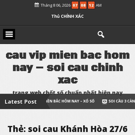
Skip
Miễn Phí Hôm Nay 100%
Tháng 8 06, 2026
07
08
12
AM
to
Soi Cầu 24h – Soi Cầu 247 – Soi Cầu Bạch
content
Thủ CHÍNH XÁC
Soi Cau Mb Rong Bach Kim
Giờ Vàng Chốt Số Miền Bắc Hôm Nay –
Xổ Số 666
c
a
u
v
i
p
m
i
e
n
b
a
c
h
o
m
n
a
y
–
s
o
i
c
a
u
c
h
i
n
h
x
a
c
t
r
a
n
g
w
e
b
c
h
ố
t
s
ố
c
h
u
ẩ
n
n
h
ấ
t
h
i
ệ
n
n
a
y
Latest Post
BẠCH THỦ MIỀN BẮC HÔM NAY – XỔ SỐ
SOI CẦU 3 CÀNG 3 MIỀN TỶ
Thẻ:
soi cau Khánh Hòa 27/6