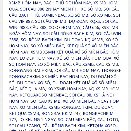
XSMB HÔM NAY, BẠCH THỦ DE HÔM NAY, XS MB HOM
QUA, SOI CAU 888 2NHAY MIEN PHI, XO SÔ MB, SOI CÂU,
CẦU BẠCH THỦ, SOMIENBAC, XÔ SỐ MB, SỐ XO MB, SOI
CAU VIP 888, SOI CẦU VIP MB, DỰ ĐOÁN KQXS, SOI CAU
WIN 2888, CẦU 888, XOSO HOM NAY, CẦU 666, XSKTMB
NGÀY HÔM NAY, SOI CÂU RÔNG BACH KIM, SOI CẦU WIN
2888, SOI RÔNG BACH KIM, DU DOAN KQ XSMB, XO SỐ
HOM NAY, SO XÔ MIÊN BẮC, KẾT QUẢ SỔ XÔ MIÊN BẮC
HÔM NAY, XSMB XSMN KẾT QUẢ XỐ SỐ MIỀN BẮC HÔM
NAY, LO ĐEP HOM NAY, XỔ SỐ MIỀN BẮC HOM QUA, XỔ
SO HOM NAY, SÔ XÔ MIÊN BÂC, CÂU XSMB, CAU XS MB,
RONGVANG BACHKIM, SOI CẦU MB HOM NAY, THONGKE
RONGBACHKIM, XS MIÊN BAC HOM NAY, DU ĐOÁN XỔ
SỐ, DU DOAN XO SỐ, DU DOAN KẾT QUẢ XỔ SỐ MIỀN
BẮC, KẾT QUA MB, KQ XSMB HOM NAY, KQ XS MB HOM
NAY, KETQUAXOSO MIENBAC, SOI CÂU 88, XS HÀ NỘI
HOM NAY, SOI CẦU XS MB, XÔ SÔ MIÊN BĂC NGAY HÔM
NAY, XO MIEN BẮC, XSMB RONGBACHKIM, DU ĐOAN
KET QUA XSMB, RONGBACHKIM 247, RONGBACHKIM
777, LO KHUNG 1 NGAY, SOI CAU MIEN BẮC, CAU LOTO,
SOI CAU 3CANG, CẦU RÔNG BACH KIM, KETQUA XOSO,