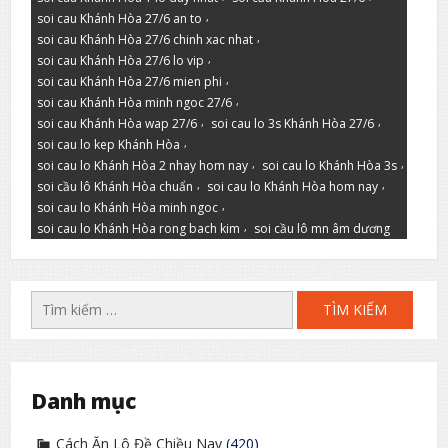
,
soi cau Khánh Hòa 27/6 an to
,
soi cau Khánh Hòa 27/6 chinh xac nhat
,
soi cau Khánh Hòa 27/6 lo vip
,
soi cau Khánh Hòa 27/6 mien phi
,
soi cau Khánh Hòa minh ngoc 27/6
,
,
soi cau Khánh Hòa wap 27/6
soi cau lo 3s Khánh Hòa 27/6
,
soi cau lo kep Khánh Hòa
,
,
soi cau lo Khánh Hòa 2 nhay hom nay
soi cau lo Khánh Hòa 3s
,
,
soi cầu lô Khánh Hòa chuẩn
soi cau lo Khánh Hòa hom nay
,
soi cau lo Khánh Hòa minh ngoc
,
soi cau lo Khánh Hòa rong bach kim
soi cầu lô mn âm dương
Tìm
kiếm
cho:
Danh mục
Cách Ăn Lô Đề Chiều Nay
(420)