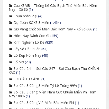
Cau XSMB – Thống Kê Cầu Bạch Thủ Miền Bắc Hôm
Nay – Xổ Số
(1)
Chưa phân loại
(4)
Dự đoán KQXS 3 Miền
(1.464)
Giờ Vàng Chốt Số Miền Bắc Hôm Nay – Xổ Số 666
(1)
Hôm Nay Đánh Con Gì
(459)
Kinh Nghiệm Lô Đề
(829)
Lấy Số Đề Chuẩn
(64)
Lô Đẹp Hôm Nay
(48)
Sổ Mơ
(23)
Soi Cầu 24h – Soi Cầu 247 – Soi Cầu Bạch Thủ CHÍNH
XÁC
(1)
SOI CẦU 3 CÀNG
(1)
Soi Cầu 3 Càng 3 Miền Tỷ Lệ Trúng 99%
(1)
Soi Cầu 3 Càng Miền Nam Cực Chuẩn Miễn Phí Hôm
Nay 100%
(1)
Soi Cầu 3 Càng VIP Miền Bắc Miễn Phí
(1)