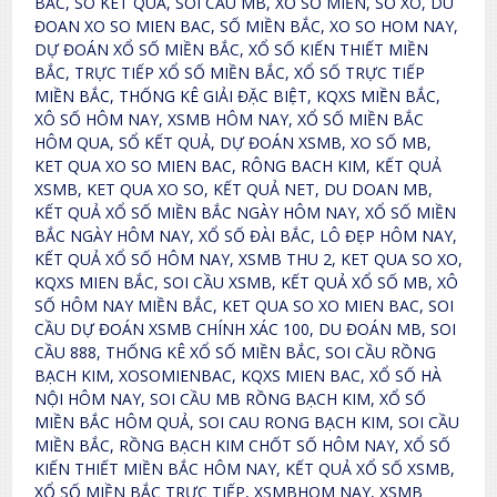
BAC, SO KET QUA, SOI CAU MB, XỔ SỐ MIỀN, SỐ XO, DU
ĐOAN XO SO MIEN BAC, SỐ MIỀN BẮC, XO SO HOM NAY,
DỰ ĐOÁN XỔ SỐ MIỀN BẮC, XỔ SỐ KIẾN THIẾT MIỀN
BẮC, TRỰC TIẾP XỔ SỐ MIỀN BẮC, XỔ SỐ TRỰC TIẾP
MIỀN BẮC, THỐNG KÊ GIẢI ĐẶC BIỆT, KQXS MIỀN BẮC,
XÔ SỐ HÔM NAY, XSMB HÔM NAY, XỔ SỐ MIỀN BẮC
HÔM QUA, SỔ KẾT QUẢ, DỰ ĐOÁN XSMB, XO SỐ MB,
KET QUA XO SO MIEN BAC, RÔNG BACH KIM, KẾT QUẢ
XSMB, KET QUA XO SO, KẾT QUẢ NET, DU DOAN MB,
KẾT QUẢ XỔ SỐ MIỀN BẮC NGÀY HÔM NAY, XỔ SỐ MIỀN
BẮC NGÀY HÔM NAY, XỔ SỐ ĐÀI BẮC, LÔ ĐẸP HÔM NAY,
KẾT QUẢ XỔ SỐ HÔM NAY, XSMB THU 2, KET QUA SO XO,
KQXS MIEN BẮC, SOI CẦU XSMB, KẾT QUẢ XỔ SỐ MB, XÔ
SỐ HÔM NAY MIỀN BẮC, KET QUA SO XO MIEN BAC, SOI
CẦU DỰ ĐOÁN XSMB CHÍNH XÁC 100, DU ĐOÁN MB, SOI
CẦU 888, THỐNG KÊ XỔ SỐ MIỀN BẮC, SOI CẦU RỒNG
BẠCH KIM, XOSOMIENBAC, KQXS MIEN BAC, XỔ SỐ HÀ
NỘI HÔM NAY, SOI CẦU MB RỒNG BẠCH KIM, XỔ SỐ
MIỀN BẮC HÔM QUẢ, SOI CAU RONG BẠCH KIM, SOI CẦU
MIỀN BẮC, RỒNG BẠCH KIM CHỐT SỐ HÔM NAY, XỔ SỐ
KIẾN THIẾT MIỀN BẮC HÔM NAY, KẾT QUẢ XỔ SỐ XSMB,
XỔ SỐ MIỀN BẮC TRỰC TIẾP, XSMBHOM NAY, XSMB