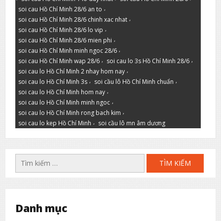
,
soi cau Hồ Chí Minh 28/6 an to
,
soi cau Hồ Chí Minh 28/6 chinh xac nhat
,
soi cau Hồ Chí Minh 28/6 lo vip
,
soi cau Hồ Chí Minh 28/6 mien phi
,
soi cau Hồ Chí Minh minh ngoc 28/6
,
,
soi cau Hồ Chí Minh wap 28/6
soi cau lo 3s Hồ Chí Minh 28/6
,
soi cau lo Hồ Chí Minh 2 nhay hom nay
,
,
soi cau lo Hồ Chí Minh 3s
soi cầu lô Hồ Chí Minh chuẩn
,
soi cau lo Hồ Chí Minh hom nay
,
soi cau lo Hồ Chí Minh minh ngoc
,
soi cau lo Hồ Chí Minh rong bach kim
,
soi cau lo kep Hồ Chí Minh
soi cầu lô mn âm dương
Tìm
kiếm
cho:
Danh mục