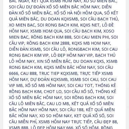
BẮC NGÀY, KET QUA XSMB HOM NAY, XO SO MIỀN BẮC,
SOI CẦU DỰ ĐOÁN XỔ SỐ MIỀN BẮC HÔM NAY, DIỄN
ĐÀN XỔ SỐ MIỀN BẮC, XỔ SỐ HÀ NỘI HÔM QUA, SỔ KẾT
QUẢ MIỀN BẮC, DU DOAN KQXSMB, SOI CẦU BẠCH THỦ,
XO MIEN BAC, SOI RONG BACH KIM, KQXS NET, LÔ ĐỀ
HÔM NAY, XSMB HOM QUA, SOI CẦU BẠCH KIM, XOSO
MIEN BAC, RỒNG BẠCH KIM 888, SOI CAU MIEN PHI, SOI
CẦU VIP, RỒNG BẠCH KIM 2888, KQXS MB HOM NAY,
DIỄN ĐÀN XSMB, SOI CẦU LÔ, RONGBACH KIM, SOI CAU
RONG BACH KIM VIP, LÔ ĐẸP HÔM NAY VIP, BẠCH THỦ
LÔ HÔM NAY, XIN SỐ MIỀN BẮC, DU DOAN KQXS, XSMB
RONG BACH KIM, KQXS MIỀN BẮC HÔM NAY, SOI CẦU
6666, CAU 888, TRUC TIEP KQXSMB, TRỰC TIẾP XSMB
HÔM NAY, DỰ ĐOÁN KQXSMB, XSMB SOI CAU, SOI CAU
VIP MB, XỔ SỐ MB HÔM NAY, SOI CAU TOT, THỐNG KÊ
RỒNG BẠCH KIM, CHOT LO, SOI CẦU XỔ SỐ, THỐNG KÊ
XỔ SỐ MIỀN BẮC HÔM NAY, SOI RỒNG BẠCH KIM, SOI
CẦU LÔ MIỀN BẮC, CAU LO MB, KẾT QUẢ XỔ SỐ MIỀN
BẮC HÔM NAY HÔM NAY, SOI CẦU 188, KẾT QUẢ MIỀN
BẮC HÔM NAY, XO SO HÔM NAY, KET QUẢ XỔ SỐ, SOI
CẦU MIỄN PHÍ, XSMB HÔM NAY TRỰC TIẾP, CẦU ĐẸP 88,
XSMB 888, LÔ ĐẸP HÔM NAY 666, XỔ SỐ HÔM, RỒNG