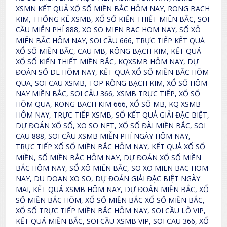
XSMN KẾT QUẢ XỔ SỐ MIỀN BẮC HÔM NAY, RONG BẠCH
KIM, THỐNG KÊ XSMB, XỔ SỐ KIẾN THIẾT MIÊN BẮC, SOI
CẦU MIỄN PHÍ 888, XO SO MIEN BAC HOM NAY, SỔ XÔ
MIÊN BẮC HÔM NAY, SOI CẦU 666, TRỰC TIẾP KẾT QUẢ
XỔ SỐ MIỀN BẮC, CAU MB, RÔNG BẠCH KIM, KẾT QUẢ
XỔ SỐ KIẾN THIẾT MIỀN BẮC, KQXSMB HÔM NAY, DỰ
ĐOÁN SỐ DE HÔM NAY, KẾT QUẢ XỔ SỐ MIỀN BẮC HÔM
QUA, SOI CAU XSMB, TOP RỒNG BẠCH KIM, XỔ SỐ HÔM
NAY MIỀN BẮC, SOI CÂU 366, XSMB TRỰC TIẾP, XỔ SỐ
HÔM QUA, RONG BACH KIM 666, XỔ SỐ MB, KQ XSMB
HÔM NAY, TRỰC TIẾP XSMB, SỐ KẾT QUẢ GIẢI ĐẶC BIỆT,
DỰ ĐOÁN XỔ SỐ, XO SO NET, XỔ SỐ ĐÀI MIỀN BẮC, SOI
CAU 888, SOI CẦU XSMB MIỄN PHÍ NGÀY HÔM NAY,
TRỰC TIẾP XỔ SỐ MIỀN BẮC HÔM NAY, KẾT QUẢ XỔ SỐ
MIỀN, SỐ MIỀN BẮC HÔM NAY, DỰ ĐOÁN XỔ SỐ MIỀN
BẮC HÔM NAY, SỔ XÔ MIÊN BẮC, SO XO MIEN BAC HOM
NAY, DU DOAN XO SO, DỰ ĐOÁN GIẢI ĐẶC BIỆT NGÀY
MAI, KẾT QUẢ XSMB HÔM NAY, DỰ ĐOÁN MIỀN BẮC, XỔ
SỐ MIỀN BẮC HÔM, XỔ SỐ MIỀN BẮC XỔ SỐ MIỀN BẮC,
XỔ SỐ TRỰC TIẾP MIỀN BẮC HÔM NAY, SOI CẦU LÔ VIP,
KẾT QUẢ MIỀN BẮC, SOI CẦU XSMB VIP, SOI CAU 366, XỔ