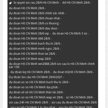
,
,
bi quyet soi cau 28/6 Hồ Chí Minh
dd Hồ Chí Minh 28/6
,
du doan Hồ Chí Minh 28/6
,
dự đoán Hồ Chí Minh 28/6 chính xác nhất
,
du doan Hồ Chí Minh 28/6 chuan nhat
,
du doan Hồ Chí Minh 28/6 co thuong
,
du doan Hồ Chí Minh 28/6 dau duoi
,
,
du doan Hồ Chí Minh 28/6 vip
du doan Hồ Chí Minh 3 so
,
du doan Hồ Chí Minh 666 28/6
,
du doan Hồ Chí Minh bach thu lo 28/6
,
du doan Hồ Chí Minh minh ngoc 28/6
,
du doan Hồ Chí Minh than tai 28/6
,
du doan Hồ Chí Minh wap 28/6
du doan Hồ Chí Minh win2888 28/6 soi cau lo Hồ Chí Minh chinh
xac 100
,
,
,
dự đoán kq Hồ Chí Minh 28/6
du doan KQHồ Chí Minh 28/6
,
Dự đoán Soi cầu Hồ Chí Minh 28/6/2021
,
du doan xo so Hồ Chí Minh bach thu lo 28/6
,
du doan xo so Hồ Chí Minh dại phát
,
dự đoán xổ số Hồ Chí Minh thần tài 28/6
,
,
du doan xo so Hồ Chí Minh wap.vn 28/6
sc Hồ Chí Minh 28/6
,
soi cau 24h Hồ Chí Minh 28/6
soi cau du đoan Hồ Chí Minh 28/6
,
,
,
soi cau Hồ Chí Minh 1 lo duy nhat
soi cầu Hồ Chí Minh 28/6