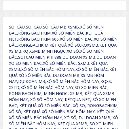
SOI CẦU,SOI CAU,SÔI CẦU MB,XSMB,XỔ SỐ MIEN
BAC,RỒNG BẠCH KIM,XỔ SỐ MIÊN BẮC,KET QUẢ
NET,RỒNG BẠCH KIM 666,XỔ SỐ MIỀN BAC,XO SỐ MIỀN
BẮC,RONGBẠCHKIM,KẾT QUẢ XỔ SỐ,KQXSMB,KET QUA
XS MB,KQ XSMB,MINH NGỌC,XÔ SỐ,XỔ SO MIỀN
BẮC,SOI CAU MIEN PHI 888,DU DOAN XS MB,DU DOAN
XO SO MIEN BAC,XỔ SỐ MIỀN BẮC, SXMB,KẾT QUA
XSMB,XỔ SỐ MIÊN BẮC HÔM NAY,XÔ SÔ MIÊN BĂC,KẾT
QUẢ XỔ SỐ MIỀN BẮC,DU ĐOAN MB,XS MB HÔM
NAY,DỰ ĐOÁN MB,XỔ SỐ MIỀN BẮC HÔM NAY,KQXS,
XSTD,XÔ SỐ MIỀN BẮC HÔM NAY,SO XO MIEN BẮC,
RONG BACH KIM, MINH NGOC, XS MB, KÊT QUẢ XSMB
HÔM NAY, XỔ SỐ HÔM NAY, KETQUA NET, SỐ XO MIEN
BAC, KẾT QUẢ XỔ SỐ MIÊN BẮC, XÔ SO, RONGBACHKIM,
XỔ SÔ, KẾT QUẢ XỔ SỐ MIỀN BẮC HÔM NAY, KẾT QUẢ
XỔ SỐ MIÊN BẮC HÔM NAY, XỔ SỐ, DU DOAN XSMB, XÔ
SÔ MIÊN BĂC HÔM NAY, KET QUA XSMB, SO XO MIEN