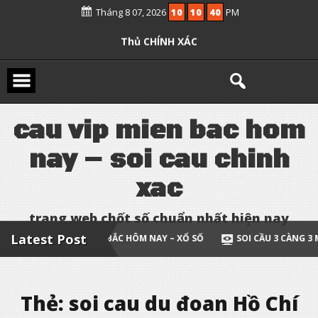
Skip
Miễn Phí Hôm Nay 100%
Tháng 8 07, 2026
10
10
41
PM
to
content
Soi Cầu 24h – Soi Cầu 247 – Soi Cầu Bạch
Thủ CHÍNH XÁC
Soi Cau Mb Rong Bach Kim
Giờ Vàng Chốt Số Miền Bắc Hôm Nay –
Xổ Số 666
c
a
u
v
i
p
m
i
e
n
b
a
c
h
o
m
n
a
y
–
s
o
i
c
a
u
c
h
i
n
h
x
a
c
t
r
a
n
g
w
e
b
c
h
ố
t
s
ố
c
h
u
ẩ
n
n
h
ấ
t
h
i
ệ
n
n
a
y
Latest Post
 THỦ MIỀN BẮC HÔM NAY – XỔ SỐ
SOI CẦU 3 CÀNG 3 MIỀN TỶ LỆ 
Thẻ:
soi cau du đoan Hồ Chí