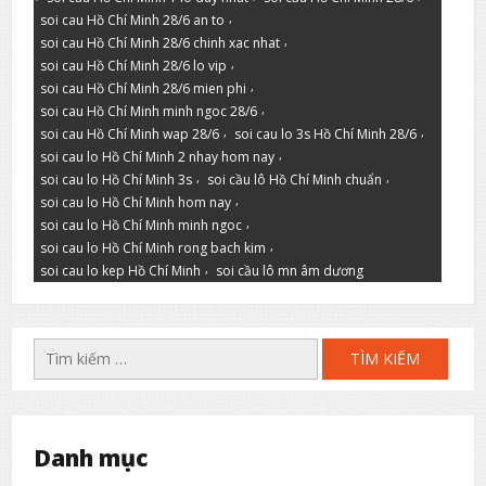
,
soi cau Hồ Chí Minh 28/6 an to
,
soi cau Hồ Chí Minh 28/6 chinh xac nhat
,
soi cau Hồ Chí Minh 28/6 lo vip
,
soi cau Hồ Chí Minh 28/6 mien phi
,
soi cau Hồ Chí Minh minh ngoc 28/6
,
,
soi cau Hồ Chí Minh wap 28/6
soi cau lo 3s Hồ Chí Minh 28/6
,
soi cau lo Hồ Chí Minh 2 nhay hom nay
,
,
soi cau lo Hồ Chí Minh 3s
soi cầu lô Hồ Chí Minh chuẩn
,
soi cau lo Hồ Chí Minh hom nay
,
soi cau lo Hồ Chí Minh minh ngoc
,
soi cau lo Hồ Chí Minh rong bach kim
,
soi cau lo kep Hồ Chí Minh
soi cầu lô mn âm dương
Tìm
kiếm
cho:
Danh mục