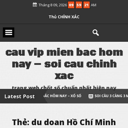
Skip
Miễn Phí Hôm Nay 100%
Tháng 8 09, 2026
09
59
22
AM
to
content
Soi Cầu 24h – Soi Cầu 247 – Soi Cầu Bạch
Thủ CHÍNH XÁC
Soi Cau Mb Rong Bach Kim
Giờ Vàng Chốt Số Miền Bắc Hôm Nay –
Xổ Số 666
c
a
u
v
i
p
m
i
e
n
b
a
c
h
o
m
n
a
y
–
s
o
i
c
a
u
c
h
i
n
h
x
a
c
t
r
a
n
g
w
e
b
c
h
ố
t
s
ố
c
h
u
ẩ
n
n
h
ấ
t
h
i
ệ
n
n
a
y
Latest Post
 THỦ MIỀN BẮC HÔM NAY – XỔ SỐ
SOI CẦU 3 CÀNG 3 MIỀN TỶ LỆ 
Thẻ:
du doan Hồ Chí Minh