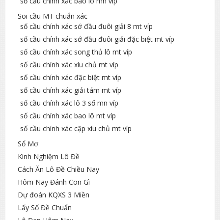
số cầu chính xác bao lô mn víp
Soi cầu MT chuẩn xác
số cầu chính xác sớ đầu đuôi giải 8 mt víp
số cầu chính xác sớ đầu đuôi giải đặc biệt mt víp
số cầu chính xác song thủ lô mt víp
số cầu chính xác xíu chủ mt víp
số cầu chính xác đặc biệt mt víp
số cầu chính xác giải tám mt víp
số cầu chính xác lô 3 số mn víp
số cầu chính xác bao lô mt víp
số cầu chính xác cặp xíu chủ mt víp
Sổ Mơ
Kinh Nghiệm Lô Đề
Cách Ăn Lô Đề Chiều Nay
Hôm Nay Đánh Con Gì
Dự đoán KQXS 3 Miền
Lấy Số Đề Chuẩn