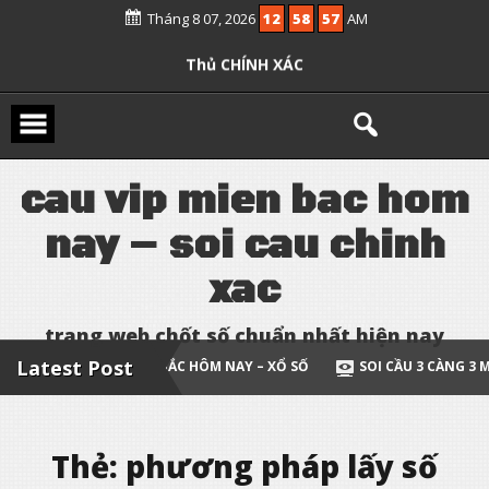
Skip
Miễn Phí Hôm Nay 100%
Tháng 8 07, 2026
12
58
58
AM
to
content
Soi Cầu 24h – Soi Cầu 247 – Soi Cầu Bạch
Thủ CHÍNH XÁC
Soi Cau Mb Rong Bach Kim
Giờ Vàng Chốt Số Miền Bắc Hôm Nay –
Xổ Số 666
c
a
u
v
i
p
m
i
e
n
b
a
c
h
o
m
n
a
y
–
s
o
i
c
a
u
c
h
i
n
h
x
a
c
t
r
a
n
g
w
e
b
c
h
ố
t
s
ố
c
h
u
ẩ
n
n
h
ấ
t
h
i
ệ
n
n
a
y
Latest Post
 THỦ MIỀN BẮC HÔM NAY – XỔ SỐ
SOI CẦU 3 CÀNG 3 MIỀN TỶ LỆ 
Thẻ:
phương pháp lấy số