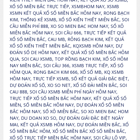
XỔ SỐ MIỀN BẮC TRỰC TIẾP, XSMBHOM NAY, XSMB
XSMN KẾT QUẢ XỔ SỐ MIỀN BẮC HÔM NAY, RONG BẠCH
KIM, THỐNG KÊ XSMB, XỔ SỐ KIẾN THIẾT MIÊN BẮC, SOI
CẦU MIỄN PHÍ 888, XO SO MIEN BAC HOM NAY, SỔ XÔ
MIÊN BẮC HÔM NAY, SOI CẦU 666, TRỰC TIẾP KẾT QUẢ
XỔ SỐ MIỀN BẮC, CAU MB, RÔNG BẠCH KIM, KẾT QUẢ
XỔ SỐ KIẾN THIẾT MIỀN BẮC, KQXSMB HÔM NAY, DỰ
ĐOÁN SỐ DE HÔM NAY, KẾT QUẢ XỔ SỐ MIỀN BẮC HÔM
QUA, SOI CAU XSMB, TOP RỒNG BẠCH KIM, XỔ SỐ HÔM
NAY MIỀN BẮC, SOI CÂU 366, XSMB TRỰC TIẾP, XỔ SỐ
HÔM QUA, RONG BACH KIM 666, XỔ SỐ MB, KQ XSMB
HÔM NAY, TRỰC TIẾP XSMB, SỐ KẾT QUẢ GIẢI ĐẶC BIỆT,
DỰ ĐOÁN XỔ SỐ, XO SO NET, XỔ SỐ ĐÀI MIỀN BẮC, SOI
CAU 888, SOI CẦU XSMB MIỄN PHÍ NGÀY HÔM NAY,
TRỰC TIẾP XỔ SỐ MIỀN BẮC HÔM NAY, KẾT QUẢ XỔ SỐ
MIỀN, SỐ MIỀN BẮC HÔM NAY, DỰ ĐOÁN XỔ SỐ MIỀN
BẮC HÔM NAY, SỔ XÔ MIÊN BẮC, SO XO MIEN BAC HOM
NAY, DU DOAN XO SO, DỰ ĐOÁN GIẢI ĐẶC BIỆT NGÀY
MAI, KẾT QUẢ XSMB HÔM NAY, DỰ ĐOÁN MIỀN BẮC, XỔ
SỐ MIỀN BẮC HÔM, XỔ SỐ MIỀN BẮC XỔ SỐ MIỀN BẮC,
XỔ SỐ TRỰC TIẾP MIỀN BẮC HÔM NAY, SOI CẦU LÔ VIP,