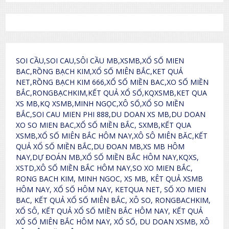
SOI CẦU,SOI CAU,SÔI CẦU MB,XSMB,XỔ SỐ MIEN
BAC,RỒNG BẠCH KIM,XỔ SỐ MIÊN BẮC,KET QUẢ
NET,RỒNG BẠCH KIM 666,XỔ SỐ MIỀN BAC,XO SỐ MIỀN
BẮC,RONGBẠCHKIM,KẾT QUẢ XỔ SỐ,KQXSMB,KET QUA
XS MB,KQ XSMB,MINH NGỌC,XÔ SỐ,XỔ SO MIỀN
BẮC,SOI CAU MIEN PHI 888,DU DOAN XS MB,DU DOAN
XO SO MIEN BAC,XỔ SỐ MIỀN BẮC, SXMB,KẾT QUA
XSMB,XỔ SỐ MIÊN BẮC HÔM NAY,XÔ SÔ MIÊN BĂC,KẾT
QUẢ XỔ SỐ MIỀN BẮC,DU ĐOAN MB,XS MB HÔM
NAY,DỰ ĐOÁN MB,XỔ SỐ MIỀN BẮC HÔM NAY,KQXS,
XSTD,XÔ SỐ MIỀN BẮC HÔM NAY,SO XO MIEN BẮC,
RONG BACH KIM, MINH NGOC, XS MB, KÊT QUẢ XSMB
HÔM NAY, XỔ SỐ HÔM NAY, KETQUA NET, SỐ XO MIEN
BAC, KẾT QUẢ XỔ SỐ MIÊN BẮC, XÔ SO, RONGBACHKIM,
XỔ SÔ, KẾT QUẢ XỔ SỐ MIỀN BẮC HÔM NAY, KẾT QUẢ
XỔ SỐ MIÊN BẮC HÔM NAY, XỔ SỐ, DU DOAN XSMB, XÔ