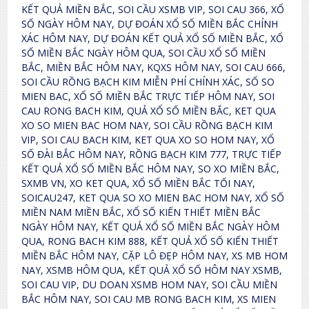
KẾT QUẢ MIỀN BẮC, SOI CẦU XSMB VIP, SOI CAU 366, XỔ
SỐ NGÀY HÔM NAY, DỰ ĐOÁN XỔ SỐ MIỀN BẮC CHÍNH
XÁC HÔM NAY, DỰ ĐOÁN KẾT QUẢ XỔ SỐ MIỀN BẮC, XỔ
SỐ MIỀN BẮC NGÀY HÔM QUA, SOI CẦU XỔ SỐ MIỀN
BẮC, MIỀN BẮC HÔM NAY, KQXS HÔM NAY, SOI CAU 666,
SOI CẦU RỒNG BẠCH KIM MIỄN PHÍ CHÍNH XÁC, SỐ SO
MIEN BAC, XỔ SỐ MIỀN BẮC TRỰC TIẾP HÔM NAY, SOI
CAU RONG BACH KIM, QUẢ XỔ SỐ MIỀN BẮC, KET QUA
XO SO MIEN BAC HOM NAY, SOI CẦU RỒNG BẠCH KIM
VIP, SOI CAU BACH KIM, KET QUA XO SO HOM NAY, XỔ
SỐ ĐÀI BẮC HÔM NAY, RỒNG BẠCH KIM 777, TRỰC TIẾP
KẾT QUẢ XỔ SỐ MIỀN BẮC HÔM NAY, SO XO MIỀN BẮC,
SXMB VN, XO KET QUA, XỔ SỐ MIỀN BẮC TỐI NAY,
SOICAU247, KET QUA SO XO MIEN BAC HOM NAY, XỔ SỐ
MIỀN NAM MIỀN BẮC, XỔ SỐ KIẾN THIẾT MIỀN BẮC
NGÀY HÔM NAY, KẾT QUẢ XỔ SỐ MIỀN BẮC NGÀY HÔM
QUA, RONG BACH KIM 888, KẾT QUẢ XỔ SỐ KIẾN THIẾT
MIỀN BẮC HÔM NAY, CẶP LÔ ĐẸP HÔM NAY, XS MB HOM
NAY, XSMB HÔM QUA, KẾT QUẢ XỔ SỐ HÔM NAY XSMB,
SOI CAU VIP, DU DOAN XSMB HOM NAY, SOI CẦU MIỀN
BẮC HÔM NAY, SOI CAU MB RONG BACH KIM, XS MIEN