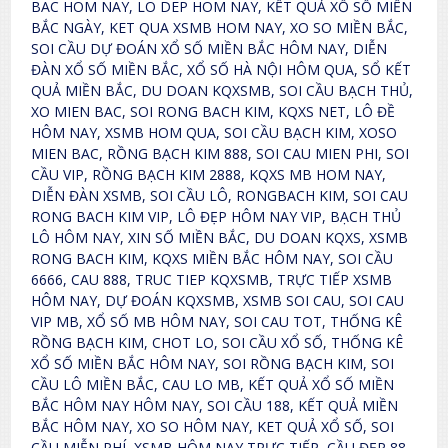
BAC HOM NAY, LO DEP HOM NAY, KẾT QUẢ XỔ SỐ MIỀN
BẮC NGÀY, KET QUA XSMB HOM NAY, XO SO MIỀN BẮC,
SOI CẦU DỰ ĐOÁN XỔ SỐ MIỀN BẮC HÔM NAY, DIỄN
ĐÀN XỔ SỐ MIỀN BẮC, XỔ SỐ HÀ NỘI HÔM QUA, SỔ KẾT
QUẢ MIỀN BẮC, DU DOAN KQXSMB, SOI CẦU BẠCH THỦ,
XO MIEN BAC, SOI RONG BACH KIM, KQXS NET, LÔ ĐỀ
HÔM NAY, XSMB HOM QUA, SOI CẦU BẠCH KIM, XOSO
MIEN BAC, RỒNG BẠCH KIM 888, SOI CAU MIEN PHI, SOI
CẦU VIP, RỒNG BẠCH KIM 2888, KQXS MB HOM NAY,
DIỄN ĐÀN XSMB, SOI CẦU LÔ, RONGBACH KIM, SOI CAU
RONG BACH KIM VIP, LÔ ĐẸP HÔM NAY VIP, BẠCH THỦ
LÔ HÔM NAY, XIN SỐ MIỀN BẮC, DU DOAN KQXS, XSMB
RONG BACH KIM, KQXS MIỀN BẮC HÔM NAY, SOI CẦU
6666, CAU 888, TRUC TIEP KQXSMB, TRỰC TIẾP XSMB
HÔM NAY, DỰ ĐOÁN KQXSMB, XSMB SOI CAU, SOI CAU
VIP MB, XỔ SỐ MB HÔM NAY, SOI CAU TOT, THỐNG KÊ
RỒNG BẠCH KIM, CHOT LO, SOI CẦU XỔ SỐ, THỐNG KÊ
XỔ SỐ MIỀN BẮC HÔM NAY, SOI RỒNG BẠCH KIM, SOI
CẦU LÔ MIỀN BẮC, CAU LO MB, KẾT QUẢ XỔ SỐ MIỀN
BẮC HÔM NAY HÔM NAY, SOI CẦU 188, KẾT QUẢ MIỀN
BẮC HÔM NAY, XO SO HÔM NAY, KET QUẢ XỔ SỐ, SOI
CẦU MIỄN PHÍ, XSMB HÔM NAY TRỰC TIẾP, CẦU ĐẸP 88,