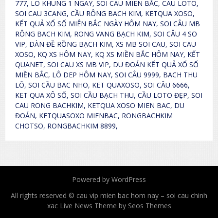
777, LO KHUNG 1 NGAY, SOI CAU MIEN BẮC, CAU LOTO,
SOI CAU 3CANG, CẦU RÔNG BACH KIM, KETQUA XOSO,
KẾT QUẢ XỔ SỐ MIÊN BẮC NGÀY HÔM NAY, SOI CÂU MB
RÔNG BACH KIM, RONG VANG BẠCH KIM, SOI CÂU 4 SO
VIP, DÀN ĐỀ RỒNG BẠCH KIM, XS MB SOI CAU, SOI CAU
XOSO, KQ XS HÔM NAY, KQ XS MIỀN BẮC HÔM NAY, KẾT
QUANET, SOI CAU XS MB VIP, DU ĐOÁN KẾT QUẢ XỔ SỐ
MIỀN BẮC, LÔ DEP HÔM NAY, SOI CÂU 9999, BACH THU
LÔ, SOI CẦU BAC NHO, KET QUAXOSO, SOI CÂU 6666,
KET QUA XÔ SỐ, SOI CẦU BẠCH THU, CẦU LOTO ĐẸP, SOI
CAU RONG BACHKIM, KETQUA XOSO MIEN BAC, DU
ĐOÁN, KETQUASOXO MIENBAC, RONGBACHKIM
CHOTSO, RONGBACHKIM 8899,
Powered by WordPress
All rights reserved © cau vip mien bac hom nay – soi cau chinh
xac
Live News Theme by Seos Themes