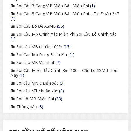
Soi Cầu 3 Càng VIP Miền Bắc Miễn Phí
(1)
Soi Cầu 3 Càng VIP Miền Bắc Miễn Phí – Dự Đoán 247
(1)
Soi Cầu Lô Đề XSMB
(56)
Soi Cầu Mb Chính Xác Miễn Phí Soi Cầu Lô Chính Xác
(1)
Soi cầu MB chuẩn 100%
(15)
Soi Cau Mb Rong Bach Kim
(1)
Soi cầu MB Víp nhất
(7)
Soi Cầu Miền Bắc Chính Xác 100 – Cầu Lô XSMB Hôm
Nay
(1)
Soi cầu MN chuẩn xác
(9)
Soi cầu MT chuẩn xác
(9)
Soi Lô MB Miễn Phí
(38)
Thông báo
(3)