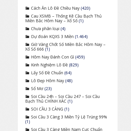
Cách Ăn Lô Đề Chiều Nay
(420)
Cau XSMB – Thống Kê Cầu Bạch Thủ
Miền Bắc Hôm Nay – Xổ Số
(1)
Chưa phân loại
(4)
Dự đoán KQXS 3 Miền
(1.464)
Giờ Vàng Chốt Số Miền Bắc Hôm Nay –
Xổ Số 666
(1)
Hôm Nay Đánh Con Gì
(459)
Kinh Nghiệm Lô Đề
(829)
Lấy Số Đề Chuẩn
(64)
Lô Đẹp Hôm Nay
(48)
Sổ Mơ
(23)
Soi Cầu 24h – Soi Cầu 247 – Soi Cầu
Bạch Thủ CHÍNH XÁC
(1)
SOI CẦU 3 CÀNG
(1)
Soi Cầu 3 Càng 3 Miền Tỷ Lệ Trúng 99%
(1)
Soi Cầu 3 Càng Miền Nam Cực Chuẩn