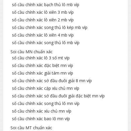
số cầu chính xác bạch thủ lô mb víp
số cầu chính xác lô xiên 3 mb víp
số cầu chính xác lô xiên 2 mb víp
số cầu chính xác song thủ lô kép mb víp
số cầu chính xác lô xiên 4 mb víp
số cầu chính xác song thủ lô mb víp
Soi cầu MN chuẩn xác
số cầu chính xác lô 3 số mt víp
số cầu chính xác đặc biệt mn víp
số cầu chính xác giải tám mn víp
số cầu chính xác sớ đầu đuôi giải 8 mn víp
số cầu chính xác cặp xíu chủ mn víp
số cầu chính xác sớ đầu đuôi giải đặc biệt mn víp
số cầu chính xác song thủ lô mn víp
số cầu chính xác xíu chủ mn víp
số cầu chính xác bao lô mn víp
Soi cầu MT chuẩn xác