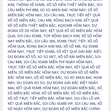
KIM, THỐNG KÊ XSMB, XỔ SỐ KIẾN THIẾT MIÊN BẮC, SOI
CẦU MIỄN PHÍ 888, XO SO MIEN BAC HOM NAY, SỔ XÔ
MIÊN BẮC HÔM NAY, SOI CẦU 666, TRỰC TIẾP KẾT QUẢ
XỔ SỐ MIỀN BẮC, CAU MB, RÔNG BẠCH KIM, KẾT QUẢ
XỔ SỐ KIẾN THIẾT MIỀN BẮC, KQXSMB HÔM NAY, DỰ
ĐOÁN SỐ DE HÔM NAY, KẾT QUẢ XỔ SỐ MIỀN BẮC HÔM
QUA, SOI CAU XSMB, TOP RỒNG BẠCH KIM, XỔ SỐ HÔM
NAY MIỀN BẮC, SOI CÂU 366, XSMB TRỰC TIẾP, XỔ SỐ
HÔM QUA, RONG BACH KIM 666, XỔ SỐ MB, KQ XSMB
HÔM NAY, TRỰC TIẾP XSMB, SỐ KẾT QUẢ GIẢI ĐẶC BIỆT,
DỰ ĐOÁN XỔ SỐ, XO SO NET, XỔ SỐ ĐÀI MIỀN BẮC, SOI
CAU 888, SOI CẦU XSMB MIỄN PHÍ NGÀY HÔM NAY,
TRỰC TIẾP XỔ SỐ MIỀN BẮC HÔM NAY, KẾT QUẢ XỔ SỐ
MIỀN, SỐ MIỀN BẮC HÔM NAY, DỰ ĐOÁN XỔ SỐ MIỀN
BẮC HÔM NAY, SỔ XÔ MIÊN BẮC, SO XO MIEN BAC HOM
NAY, DU DOAN XO SO, DỰ ĐOÁN GIẢI ĐẶC BIỆT NGÀY
MAI, KẾT QUẢ XSMB HÔM NAY, DỰ ĐOÁN MIỀN BẮC, XỔ
SỐ MIỀN BẮC HÔM, XỔ SỐ MIỀN BẮC XỔ SỐ MIỀN BẮC,
XỔ SỐ TRỰC TIẾP MIỀN BẮC HÔM NAY, SOI CẦU LÔ VIP,
KẾT QUẢ MIỀN BẮC, SOI CẦU XSMB VIP, SOI CAU 366, XỔ
SỐ NGÀY HÔM NAY, DỰ ĐOÁN XỔ SỐ MIỀN BẮC CHÍNH