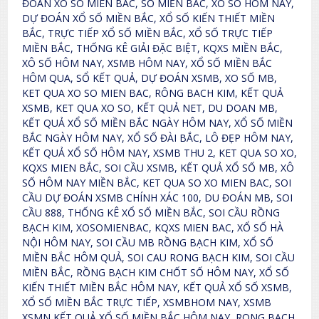
ĐOAN XO SO MIEN BAC, SỐ MIỀN BẮC, XO SO HOM NAY,
DỰ ĐOÁN XỔ SỐ MIỀN BẮC, XỔ SỐ KIẾN THIẾT MIỀN
BẮC, TRỰC TIẾP XỔ SỐ MIỀN BẮC, XỔ SỐ TRỰC TIẾP
MIỀN BẮC, THỐNG KÊ GIẢI ĐẶC BIỆT, KQXS MIỀN BẮC,
XÔ SỐ HÔM NAY, XSMB HÔM NAY, XỔ SỐ MIỀN BẮC
HÔM QUA, SỔ KẾT QUẢ, DỰ ĐOÁN XSMB, XO SỐ MB,
KET QUA XO SO MIEN BAC, RÔNG BACH KIM, KẾT QUẢ
XSMB, KET QUA XO SO, KẾT QUẢ NET, DU DOAN MB,
KẾT QUẢ XỔ SỐ MIỀN BẮC NGÀY HÔM NAY, XỔ SỐ MIỀN
BẮC NGÀY HÔM NAY, XỔ SỐ ĐÀI BẮC, LÔ ĐẸP HÔM NAY,
KẾT QUẢ XỔ SỐ HÔM NAY, XSMB THU 2, KET QUA SO XO,
KQXS MIEN BẮC, SOI CẦU XSMB, KẾT QUẢ XỔ SỐ MB, XÔ
SỐ HÔM NAY MIỀN BẮC, KET QUA SO XO MIEN BAC, SOI
CẦU DỰ ĐOÁN XSMB CHÍNH XÁC 100, DU ĐOÁN MB, SOI
CẦU 888, THỐNG KÊ XỔ SỐ MIỀN BẮC, SOI CẦU RỒNG
BẠCH KIM, XOSOMIENBAC, KQXS MIEN BAC, XỔ SỐ HÀ
NỘI HÔM NAY, SOI CẦU MB RỒNG BẠCH KIM, XỔ SỐ
MIỀN BẮC HÔM QUẢ, SOI CAU RONG BẠCH KIM, SOI CẦU
MIỀN BẮC, RỒNG BẠCH KIM CHỐT SỐ HÔM NAY, XỔ SỐ
KIẾN THIẾT MIỀN BẮC HÔM NAY, KẾT QUẢ XỔ SỐ XSMB,
XỔ SỐ MIỀN BẮC TRỰC TIẾP, XSMBHOM NAY, XSMB
XSMN KẾT QUẢ XỔ SỐ MIỀN BẮC HÔM NAY, RONG BẠCH