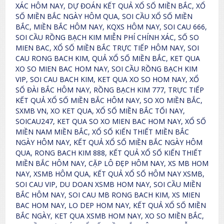
XÁC HÔM NAY, DỰ ĐOÁN KẾT QUẢ XỔ SỐ MIỀN BẮC, XỔ
SỐ MIỀN BẮC NGÀY HÔM QUA, SOI CẦU XỔ SỐ MIỀN
BẮC, MIỀN BẮC HÔM NAY, KQXS HÔM NAY, SOI CAU 666,
SOI CẦU RỒNG BẠCH KIM MIỄN PHÍ CHÍNH XÁC, SỐ SO
MIEN BAC, XỔ SỐ MIỀN BẮC TRỰC TIẾP HÔM NAY, SOI
CAU RONG BACH KIM, QUẢ XỔ SỐ MIỀN BẮC, KET QUA
XO SO MIEN BAC HOM NAY, SOI CẦU RỒNG BẠCH KIM
VIP, SOI CAU BACH KIM, KET QUA XO SO HOM NAY, XỔ
SỐ ĐÀI BẮC HÔM NAY, RỒNG BẠCH KIM 777, TRỰC TIẾP
KẾT QUẢ XỔ SỐ MIỀN BẮC HÔM NAY, SO XO MIỀN BẮC,
SXMB VN, XO KET QUA, XỔ SỐ MIỀN BẮC TỐI NAY,
SOICAU247, KET QUA SO XO MIEN BAC HOM NAY, XỔ SỐ
MIỀN NAM MIỀN BẮC, XỔ SỐ KIẾN THIẾT MIỀN BẮC
NGÀY HÔM NAY, KẾT QUẢ XỔ SỐ MIỀN BẮC NGÀY HÔM
QUA, RONG BACH KIM 888, KẾT QUẢ XỔ SỐ KIẾN THIẾT
MIỀN BẮC HÔM NAY, CẶP LÔ ĐẸP HÔM NAY, XS MB HOM
NAY, XSMB HÔM QUA, KẾT QUẢ XỔ SỐ HÔM NAY XSMB,
SOI CAU VIP, DU DOAN XSMB HOM NAY, SOI CẦU MIỀN
BẮC HÔM NAY, SOI CAU MB RONG BACH KIM, XS MIEN
BAC HOM NAY, LO DEP HOM NAY, KẾT QUẢ XỔ SỐ MIỀN
BẮC NGÀY, KET QUA XSMB HOM NAY, XO SO MIỀN BẮC,