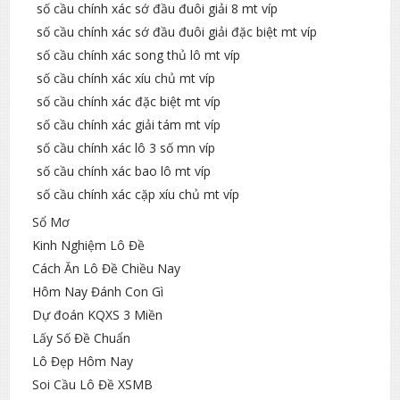
số cầu chính xác sớ đầu đuôi giải 8 mt víp
số cầu chính xác sớ đầu đuôi giải đặc biệt mt víp
số cầu chính xác song thủ lô mt víp
số cầu chính xác xíu chủ mt víp
số cầu chính xác đặc biệt mt víp
số cầu chính xác giải tám mt víp
số cầu chính xác lô 3 số mn víp
số cầu chính xác bao lô mt víp
số cầu chính xác cặp xíu chủ mt víp
Sổ Mơ
Kinh Nghiệm Lô Đề
Cách Ăn Lô Đề Chiều Nay
Hôm Nay Đánh Con Gì
Dự đoán KQXS 3 Miền
Lấy Số Đề Chuẩn
Lô Đẹp Hôm Nay
Soi Cầu Lô Đề XSMB