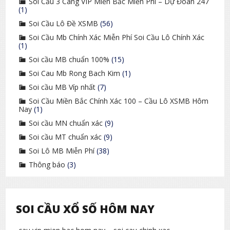
Soi Cầu 3 Càng VIP Miền Bắc Miễn Phí – Dự Đoán 247
(1)
Soi Cầu Lô Đề XSMB
(56)
Soi Cầu Mb Chính Xác Miễn Phí Soi Cầu Lô Chính Xác
(1)
Soi cầu MB chuẩn 100%
(15)
Soi Cau Mb Rong Bach Kim
(1)
Soi cầu MB Víp nhất
(7)
Soi Cầu Miền Bắc Chính Xác 100 – Cầu Lô XSMB Hôm
Nay
(1)
Soi cầu MN chuẩn xác
(9)
Soi cầu MT chuẩn xác
(9)
Soi Lô MB Miễn Phí
(38)
Thông báo
(3)
SOI CẦU XỔ SỐ HÔM NAY