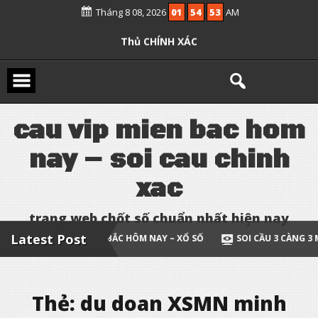
Skip
Miễn Phí Hôm Nay 100%
Tháng 8 08, 2026
01
54
54
AM
to
content
Soi Cầu 24h – Soi Cầu 247 – Soi Cầu Bạch
Thủ CHÍNH XÁC
Soi Cau Mb Rong Bach Kim
Giờ Vàng Chốt Số Miền Bắc Hôm Nay –
Xổ Số 666
c
a
u
v
i
p
m
i
e
n
b
a
c
h
o
m
n
a
y
–
s
o
i
c
a
u
c
h
i
n
h
x
a
c
t
r
a
n
g
w
e
b
c
h
ố
t
s
ố
c
h
u
ẩ
n
n
h
ấ
t
h
i
ệ
n
n
a
y
Latest Post
 THỦ MIỀN BẮC HÔM NAY – XỔ SỐ
SOI CẦU 3 CÀNG 3 MIỀN TỶ LỆ 
Thẻ:
du doan XSMN minh