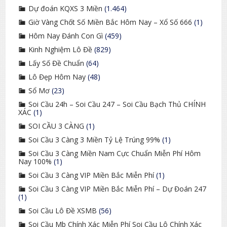
Dự đoán KQXS 3 Miền
(1.464)
Giờ Vàng Chốt Số Miền Bắc Hôm Nay – Xổ Số 666
(1)
Hôm Nay Đánh Con Gì
(459)
Kinh Nghiệm Lô Đề
(829)
Lấy Số Đề Chuẩn
(64)
Lô Đẹp Hôm Nay
(48)
Sổ Mơ
(23)
Soi Cầu 24h – Soi Cầu 247 – Soi Cầu Bạch Thủ CHÍNH
XÁC
(1)
SOI CẦU 3 CÀNG
(1)
Soi Cầu 3 Càng 3 Miền Tỷ Lệ Trúng 99%
(1)
Soi Cầu 3 Càng Miền Nam Cực Chuẩn Miễn Phí Hôm
Nay 100%
(1)
Soi Cầu 3 Càng VIP Miền Bắc Miễn Phí
(1)
Soi Cầu 3 Càng VIP Miền Bắc Miễn Phí – Dự Đoán 247
(1)
Soi Cầu Lô Đề XSMB
(56)
Soi Cầu Mb Chính Xác Miễn Phí Soi Cầu Lô Chính Xác