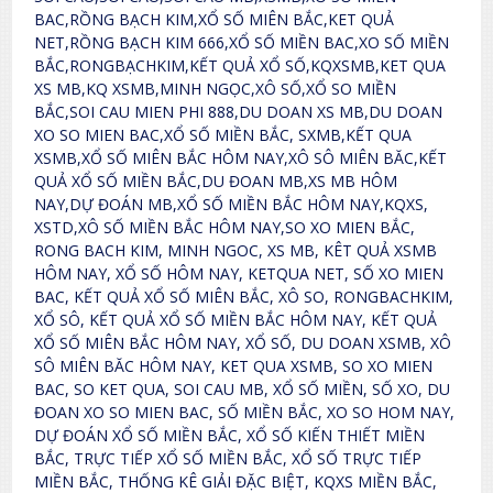
BAC,RỒNG BẠCH KIM,XỔ SỐ MIÊN BẮC,KET QUẢ
NET,RỒNG BẠCH KIM 666,XỔ SỐ MIỀN BAC,XO SỐ MIỀN
BẮC,RONGBẠCHKIM,KẾT QUẢ XỔ SỐ,KQXSMB,KET QUA
XS MB,KQ XSMB,MINH NGỌC,XÔ SỐ,XỔ SO MIỀN
BẮC,SOI CAU MIEN PHI 888,DU DOAN XS MB,DU DOAN
XO SO MIEN BAC,XỔ SỐ MIỀN BẮC, SXMB,KẾT QUA
XSMB,XỔ SỐ MIÊN BẮC HÔM NAY,XÔ SÔ MIÊN BĂC,KẾT
QUẢ XỔ SỐ MIỀN BẮC,DU ĐOAN MB,XS MB HÔM
NAY,DỰ ĐOÁN MB,XỔ SỐ MIỀN BẮC HÔM NAY,KQXS,
XSTD,XÔ SỐ MIỀN BẮC HÔM NAY,SO XO MIEN BẮC,
RONG BACH KIM, MINH NGOC, XS MB, KÊT QUẢ XSMB
HÔM NAY, XỔ SỐ HÔM NAY, KETQUA NET, SỐ XO MIEN
BAC, KẾT QUẢ XỔ SỐ MIÊN BẮC, XÔ SO, RONGBACHKIM,
XỔ SÔ, KẾT QUẢ XỔ SỐ MIỀN BẮC HÔM NAY, KẾT QUẢ
XỔ SỐ MIÊN BẮC HÔM NAY, XỔ SỐ, DU DOAN XSMB, XÔ
SÔ MIÊN BĂC HÔM NAY, KET QUA XSMB, SO XO MIEN
BAC, SO KET QUA, SOI CAU MB, XỔ SỐ MIỀN, SỐ XO, DU
ĐOAN XO SO MIEN BAC, SỐ MIỀN BẮC, XO SO HOM NAY,
DỰ ĐOÁN XỔ SỐ MIỀN BẮC, XỔ SỐ KIẾN THIẾT MIỀN
BẮC, TRỰC TIẾP XỔ SỐ MIỀN BẮC, XỔ SỐ TRỰC TIẾP
MIỀN BẮC, THỐNG KÊ GIẢI ĐẶC BIỆT, KQXS MIỀN BẮC,