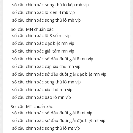
số cầu chính xác song thủ lô kép mb víp
số cầu chính xác lô xiên 4 mb víp
số cầu chính xác song thủ lô mb víp
Soi cầu MN chuẩn xác
số cầu chính xác lô 3 số mt víp
số cầu chính xác đặc biệt mn víp
số cầu chính xác giải tám mn víp
số cầu chính xác sớ đầu đuôi giải 8 mn víp
số cầu chính xác cặp xíu chủ mn víp
số cầu chính xác sớ đầu đuôi giải đặc biệt mn víp
số cầu chính xác song thủ lô mn víp
số cầu chính xác xíu chủ mn víp
số cầu chính xác bao lô mn víp
Soi cầu MT chuẩn xác
số cầu chính xác sớ đầu đuôi giải 8 mt víp
số cầu chính xác sớ đầu đuôi giải đặc biệt mt víp
số cầu chính xác song thủ lô mt víp