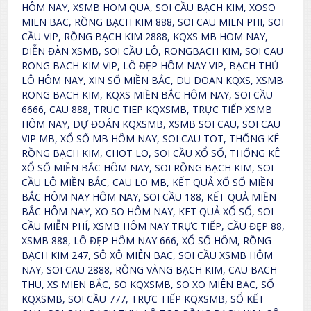
HÔM NAY, XSMB HOM QUA, SOI CẦU BẠCH KIM, XOSO
MIEN BAC, RỒNG BẠCH KIM 888, SOI CAU MIEN PHI, SOI
CẦU VIP, RỒNG BẠCH KIM 2888, KQXS MB HOM NAY,
DIỄN ĐÀN XSMB, SOI CẦU LÔ, RONGBACH KIM, SOI CAU
RONG BACH KIM VIP, LÔ ĐẸP HÔM NAY VIP, BẠCH THỦ
LÔ HÔM NAY, XIN SỐ MIỀN BẮC, DU DOAN KQXS, XSMB
RONG BACH KIM, KQXS MIỀN BẮC HÔM NAY, SOI CẦU
6666, CAU 888, TRUC TIEP KQXSMB, TRỰC TIẾP XSMB
HÔM NAY, DỰ ĐOÁN KQXSMB, XSMB SOI CAU, SOI CAU
VIP MB, XỔ SỐ MB HÔM NAY, SOI CAU TOT, THỐNG KÊ
RỒNG BẠCH KIM, CHOT LO, SOI CẦU XỔ SỐ, THỐNG KÊ
XỔ SỐ MIỀN BẮC HÔM NAY, SOI RỒNG BẠCH KIM, SOI
CẦU LÔ MIỀN BẮC, CAU LO MB, KẾT QUẢ XỔ SỐ MIỀN
BẮC HÔM NAY HÔM NAY, SOI CẦU 188, KẾT QUẢ MIỀN
BẮC HÔM NAY, XO SO HÔM NAY, KET QUẢ XỔ SỐ, SOI
CẦU MIỄN PHÍ, XSMB HÔM NAY TRỰC TIẾP, CẦU ĐẸP 88,
XSMB 888, LÔ ĐẸP HÔM NAY 666, XỔ SỐ HÔM, RỒNG
BẠCH KIM 247, SÔ XÔ MIÊN BAC, SOI CẦU XSMB HÔM
NAY, SOI CAU 2888, RỒNG VÀNG BẠCH KIM, CAU BACH
THU, XS MIEN BẮC, SO KQXSMB, SO XO MIÊN BAC, SỐ
KQXSMB, SOI CẦU 777, TRỰC TIẾP KQXSMB, SỔ KẾT