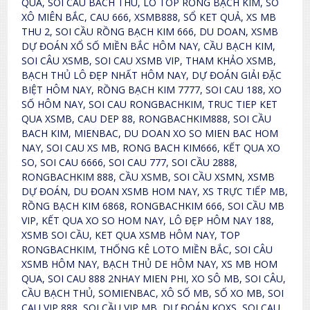
QUA, SOI CAU BACH THU, LÔ TOP RỒNG BẠCH KIM, SÔ
XÔ MIÊN BẮC, CAU 666, XSMB888, SỔ KET QUẢ, XS MB
THU 2, SOI CẦU RỒNG BẠCH KIM 666, DU DOAN, XSMB
DỰ ĐOÁN XỔ SỐ MIỀN BẮC HÔM NAY, CẦU BẠCH KIM,
SOI CÂU XSMB, SOI CAU XSMB VIP, THAM KHẢO XSMB,
BẠCH THỦ LÔ ĐẸP NHẤT HÔM NAY, DỰ ĐOÁN GIẢI ĐẶC
BIỆT HÔM NAY, RỒNG BẠCH KIM 7777, SOI CAU 188, XO
SỐ HÔM NAY, SOI CAU RONGBACHKIM, TRUC TIEP KET
QUA XSMB, CAU DEP 88, RONGBACHKIM888, SOI CẦU
BACH KIM, MIENBAC, DU DOAN XO SO MIEN BAC HOM
NAY, SOI CAU XS MB, RONG BACH KIM666, KẾT QUA XO
SO, SOI CAU 6666, SOI CAU 777, SOI CẦU 2888,
RONGBACHKIM 888, CẦU XSMB, SOI CẦU XSMN, XSMB
DỰ ĐOÁN, DU ĐOAN XSMB HOM NAY, XS TRỰC TIẾP MB,
RỒNG BẠCH KIM 6868, RONGBACHKIM 666, SOI CẦU MB
VIP, KẾT QUA XO SO HOM NAY, LÔ ĐẸP HÔM NAY 188,
XSMB SOI CẦU, KET QUA XSMB HÔM NAY, TOP
RONGBACHKIM, THỐNG KÊ LOTO MIỀN BẮC, SOI CÂU
XSMB HÔM NAY, BẠCH THỦ DE HÔM NAY, XS MB HOM
QUA, SOI CAU 888 2NHAY MIEN PHI, XO SÔ MB, SOI CÂU,
CẦU BẠCH THỦ, SOMIENBAC, XÔ SỐ MB, SỐ XO MB, SOI
CAU VIP 888, SOI CẦU VIP MB, DỰ ĐOÁN KQXS, SOI CAU