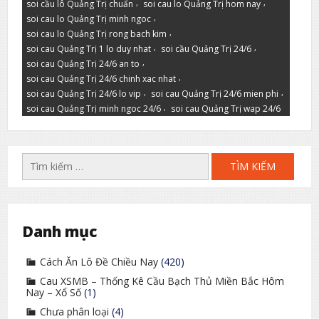
,
,
soi cầu lô Quảng Trị chuẩn
soi cau lo Quảng Trị hom nay
,
soi cau lo Quảng Trị minh ngoc
,
soi cau lo Quảng Trị rong bach kim
,
,
soi cau Quảng Trị 1 lo duy nhat
soi cầu Quảng Trị 24/6
,
soi cau Quảng Trị 24/6 an to
,
soi cau Quảng Trị 24/6 chinh xac nhat
,
,
soi cau Quảng Trị 24/6 lo vip
soi cau Quảng Trị 24/6 mien phi
,
soi cau Quảng Trị minh ngoc 24/6
soi cau Quảng Trị wap 24/6
Tìm
kiếm
cho:
Danh mục
Cách Ăn Lô Đề Chiều Nay
(420)
Cau XSMB – Thống Kê Cầu Bạch Thủ Miền Bắc Hôm
Nay – Xổ Số
(1)
Chưa phân loại
(4)