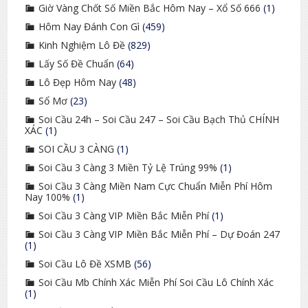
Giờ Vàng Chốt Số Miền Bắc Hôm Nay – Xổ Số 666
(1)
Hôm Nay Đánh Con Gì
(459)
Kinh Nghiệm Lô Đề
(829)
Lấy Số Đề Chuẩn
(64)
Lô Đẹp Hôm Nay
(48)
Sổ Mơ
(23)
Soi Cầu 24h – Soi Cầu 247 – Soi Cầu Bạch Thủ CHÍNH
XÁC
(1)
SOI CẦU 3 CÀNG
(1)
Soi Cầu 3 Càng 3 Miền Tỷ Lệ Trúng 99%
(1)
Soi Cầu 3 Càng Miền Nam Cực Chuẩn Miễn Phí Hôm
Nay 100%
(1)
Soi Cầu 3 Càng VIP Miền Bắc Miễn Phí
(1)
Soi Cầu 3 Càng VIP Miền Bắc Miễn Phí – Dự Đoán 247
(1)
Soi Cầu Lô Đề XSMB
(56)
Soi Cầu Mb Chính Xác Miễn Phí Soi Cầu Lô Chính Xác
(1)