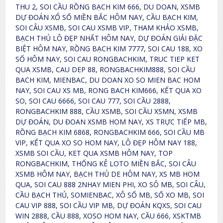
THU 2, SOI CẦU RỒNG BẠCH KIM 666, DU DOAN, XSMB
DỰ ĐOÁN XỔ SỐ MIỀN BẮC HÔM NAY, CẦU BẠCH KIM,
SOI CÂU XSMB, SOI CAU XSMB VIP, THAM KHẢO XSMB,
BẠCH THỦ LÔ ĐẸP NHẤT HÔM NAY, DỰ ĐOÁN GIẢI ĐẶC
BIỆT HÔM NAY, RỒNG BẠCH KIM 7777, SOI CAU 188, XO
SỐ HÔM NAY, SOI CAU RONGBACHKIM, TRUC TIEP KET
QUA XSMB, CAU DEP 88, RONGBACHKIM888, SOI CẦU
BACH KIM, MIENBAC, DU DOAN XO SO MIEN BAC HOM
NAY, SOI CAU XS MB, RONG BACH KIM666, KẾT QUA XO
SO, SOI CAU 6666, SOI CAU 777, SOI CẦU 2888,
RONGBACHKIM 888, CẦU XSMB, SOI CẦU XSMN, XSMB
DỰ ĐOÁN, DU ĐOAN XSMB HOM NAY, XS TRỰC TIẾP MB,
RỒNG BẠCH KIM 6868, RONGBACHKIM 666, SOI CẦU MB
VIP, KẾT QUA XO SO HOM NAY, LÔ ĐẸP HÔM NAY 188,
XSMB SOI CẦU, KET QUA XSMB HÔM NAY, TOP
RONGBACHKIM, THỐNG KÊ LOTO MIỀN BẮC, SOI CÂU
XSMB HÔM NAY, BẠCH THỦ DE HÔM NAY, XS MB HOM
QUA, SOI CAU 888 2NHAY MIEN PHI, XO SÔ MB, SOI CÂU,
CẦU BẠCH THỦ, SOMIENBAC, XÔ SỐ MB, SỐ XO MB, SOI
CAU VIP 888, SOI CẦU VIP MB, DỰ ĐOÁN KQXS, SOI CAU
WIN 2888, CẦU 888, XOSO HOM NAY, CẦU 666, XSKTMB