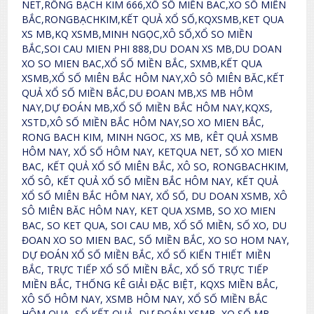
NET,RỒNG BẠCH KIM 666,XỔ SỐ MIỀN BAC,XO SỐ MIỀN
BẮC,RONGBẠCHKIM,KẾT QUẢ XỔ SỐ,KQXSMB,KET QUA
XS MB,KQ XSMB,MINH NGỌC,XÔ SỐ,XỔ SO MIỀN
BẮC,SOI CAU MIEN PHI 888,DU DOAN XS MB,DU DOAN
XO SO MIEN BAC,XỔ SỐ MIỀN BẮC, SXMB,KẾT QUA
XSMB,XỔ SỐ MIÊN BẮC HÔM NAY,XÔ SÔ MIÊN BĂC,KẾT
QUẢ XỔ SỐ MIỀN BẮC,DU ĐOAN MB,XS MB HÔM
NAY,DỰ ĐOÁN MB,XỔ SỐ MIỀN BẮC HÔM NAY,KQXS,
XSTD,XÔ SỐ MIỀN BẮC HÔM NAY,SO XO MIEN BẮC,
RONG BACH KIM, MINH NGOC, XS MB, KÊT QUẢ XSMB
HÔM NAY, XỔ SỐ HÔM NAY, KETQUA NET, SỐ XO MIEN
BAC, KẾT QUẢ XỔ SỐ MIÊN BẮC, XÔ SO, RONGBACHKIM,
XỔ SÔ, KẾT QUẢ XỔ SỐ MIỀN BẮC HÔM NAY, KẾT QUẢ
XỔ SỐ MIÊN BẮC HÔM NAY, XỔ SỐ, DU DOAN XSMB, XÔ
SÔ MIÊN BĂC HÔM NAY, KET QUA XSMB, SO XO MIEN
BAC, SO KET QUA, SOI CAU MB, XỔ SỐ MIỀN, SỐ XO, DU
ĐOAN XO SO MIEN BAC, SỐ MIỀN BẮC, XO SO HOM NAY,
DỰ ĐOÁN XỔ SỐ MIỀN BẮC, XỔ SỐ KIẾN THIẾT MIỀN
BẮC, TRỰC TIẾP XỔ SỐ MIỀN BẮC, XỔ SỐ TRỰC TIẾP
MIỀN BẮC, THỐNG KÊ GIẢI ĐẶC BIỆT, KQXS MIỀN BẮC,
XÔ SỐ HÔM NAY, XSMB HÔM NAY, XỔ SỐ MIỀN BẮC
HÔM QUA, SỔ KẾT QUẢ, DỰ ĐOÁN XSMB, XO SỐ MB,