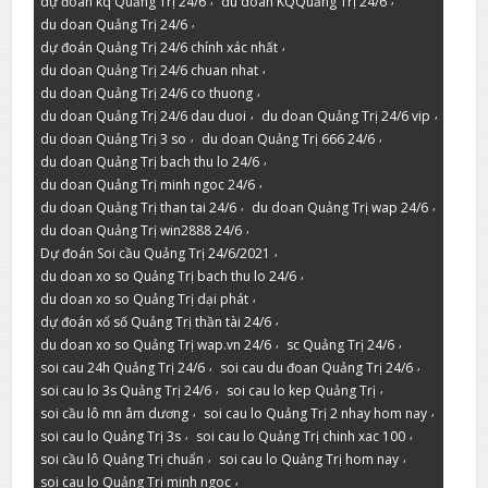
dự đoán kq Quảng Trị 24/6
du doan KQQuảng Trị 24/6
,
du doan Quảng Trị 24/6
,
dự đoán Quảng Trị 24/6 chính xác nhất
,
du doan Quảng Trị 24/6 chuan nhat
,
du doan Quảng Trị 24/6 co thuong
,
,
du doan Quảng Trị 24/6 dau duoi
du doan Quảng Trị 24/6 vip
,
,
du doan Quảng Trị 3 so
du doan Quảng Trị 666 24/6
,
du doan Quảng Trị bach thu lo 24/6
,
du doan Quảng Trị minh ngoc 24/6
,
,
du doan Quảng Trị than tai 24/6
du doan Quảng Trị wap 24/6
,
du doan Quảng Trị win2888 24/6
,
Dự đoán Soi cầu Quảng Trị 24/6/2021
,
du doan xo so Quảng Trị bach thu lo 24/6
,
du doan xo so Quảng Trị dại phát
,
dự đoán xổ số Quảng Trị thần tài 24/6
,
,
du doan xo so Quảng Trị wap.vn 24/6
sc Quảng Trị 24/6
,
,
soi cau 24h Quảng Trị 24/6
soi cau du đoan Quảng Trị 24/6
,
,
soi cau lo 3s Quảng Trị 24/6
soi cau lo kep Quảng Trị
,
,
soi cầu lô mn âm dương
soi cau lo Quảng Trị 2 nhay hom nay
,
,
soi cau lo Quảng Trị 3s
soi cau lo Quảng Trị chinh xac 100
,
,
soi cầu lô Quảng Trị chuẩn
soi cau lo Quảng Trị hom nay
,
soi cau lo Quảng Trị minh ngoc