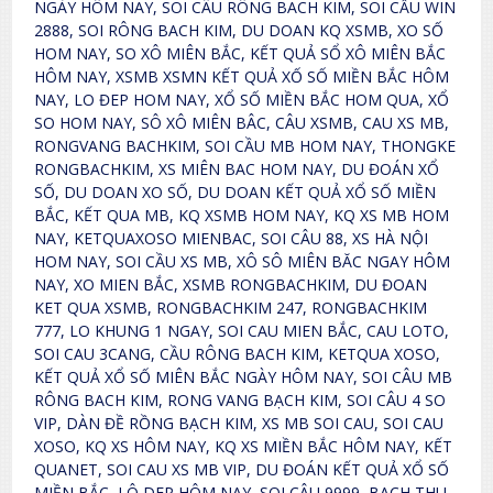
NGÀY HÔM NAY, SOI CÂU RÔNG BACH KIM, SOI CẦU WIN
2888, SOI RÔNG BACH KIM, DU DOAN KQ XSMB, XO SỐ
HOM NAY, SO XÔ MIÊN BẮC, KẾT QUẢ SỔ XÔ MIÊN BẮC
HÔM NAY, XSMB XSMN KẾT QUẢ XỐ SỐ MIỀN BẮC HÔM
NAY, LO ĐEP HOM NAY, XỔ SỐ MIỀN BẮC HOM QUA, XỔ
SO HOM NAY, SÔ XÔ MIÊN BÂC, CÂU XSMB, CAU XS MB,
RONGVANG BACHKIM, SOI CẦU MB HOM NAY, THONGKE
RONGBACHKIM, XS MIÊN BAC HOM NAY, DU ĐOÁN XỔ
SỐ, DU DOAN XO SỐ, DU DOAN KẾT QUẢ XỔ SỐ MIỀN
BẮC, KẾT QUA MB, KQ XSMB HOM NAY, KQ XS MB HOM
NAY, KETQUAXOSO MIENBAC, SOI CÂU 88, XS HÀ NỘI
HOM NAY, SOI CẦU XS MB, XÔ SÔ MIÊN BĂC NGAY HÔM
NAY, XO MIEN BẮC, XSMB RONGBACHKIM, DU ĐOAN
KET QUA XSMB, RONGBACHKIM 247, RONGBACHKIM
777, LO KHUNG 1 NGAY, SOI CAU MIEN BẮC, CAU LOTO,
SOI CAU 3CANG, CẦU RÔNG BACH KIM, KETQUA XOSO,
KẾT QUẢ XỔ SỐ MIÊN BẮC NGÀY HÔM NAY, SOI CÂU MB
RÔNG BACH KIM, RONG VANG BẠCH KIM, SOI CÂU 4 SO
VIP, DÀN ĐỀ RỒNG BẠCH KIM, XS MB SOI CAU, SOI CAU
XOSO, KQ XS HÔM NAY, KQ XS MIỀN BẮC HÔM NAY, KẾT
QUANET, SOI CAU XS MB VIP, DU ĐOÁN KẾT QUẢ XỔ SỐ
MIỀN BẮC, LÔ DEP HÔM NAY, SOI CÂU 9999, BACH THU