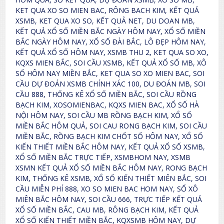
KET QUA XO SO MIEN BAC, RÔNG BACH KIM, KẾT QUẢ
XSMB, KET QUA XO SO, KẾT QUẢ NET, DU DOAN MB,
KẾT QUẢ XỔ SỐ MIỀN BẮC NGÀY HÔM NAY, XỔ SỐ MIỀN
BẮC NGÀY HÔM NAY, XỔ SỐ ĐÀI BẮC, LÔ ĐẸP HÔM NAY,
KẾT QUẢ XỔ SỐ HÔM NAY, XSMB THU 2, KET QUA SO XO,
KQXS MIEN BẮC, SOI CẦU XSMB, KẾT QUẢ XỔ SỐ MB, XÔ
SỐ HÔM NAY MIỀN BẮC, KET QUA SO XO MIEN BAC, SOI
CẦU DỰ ĐOÁN XSMB CHÍNH XÁC 100, DU ĐOÁN MB, SOI
CẦU 888, THỐNG KÊ XỔ SỐ MIỀN BẮC, SOI CẦU RỒNG
BẠCH KIM, XOSOMIENBAC, KQXS MIEN BAC, XỔ SỐ HÀ
NỘI HÔM NAY, SOI CẦU MB RỒNG BẠCH KIM, XỔ SỐ
MIỀN BẮC HÔM QUẢ, SOI CAU RONG BẠCH KIM, SOI CẦU
MIỀN BẮC, RỒNG BẠCH KIM CHỐT SỐ HÔM NAY, XỔ SỐ
KIẾN THIẾT MIỀN BẮC HÔM NAY, KẾT QUẢ XỔ SỐ XSMB,
XỔ SỐ MIỀN BẮC TRỰC TIẾP, XSMBHOM NAY, XSMB
XSMN KẾT QUẢ XỔ SỐ MIỀN BẮC HÔM NAY, RONG BẠCH
KIM, THỐNG KÊ XSMB, XỔ SỐ KIẾN THIẾT MIÊN BẮC, SOI
CẦU MIỄN PHÍ 888, XO SO MIEN BAC HOM NAY, SỔ XÔ
MIÊN BẮC HÔM NAY, SOI CẦU 666, TRỰC TIẾP KẾT QUẢ
XỔ SỐ MIỀN BẮC, CAU MB, RÔNG BẠCH KIM, KẾT QUẢ
XỔ SỐ KIẾN THIẾT MIỀN BẮC, KQXSMB HÔM NAY, DỰ