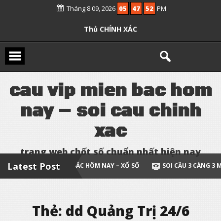
Skip
Miễn Phí Hôm Nay 100%
Tháng 8 09, 2026
05
47
53
PM
to
content
Soi Cầu 24h – Soi Cầu 247 – Soi Cầu Bạch
Thủ CHÍNH XÁC
Soi Cau Mb Rong Bach Kim
Giờ Vàng Chốt Số Miền Bắc Hôm Nay –
Xổ Số 666
c
a
u
v
i
p
m
i
e
n
b
a
c
h
o
m
n
a
y
–
s
o
i
c
a
u
c
h
i
n
h
x
a
c
t
r
a
n
g
w
e
b
c
h
ố
t
s
ố
c
h
u
ẩ
n
n
h
ấ
t
h
i
ệ
n
n
a
y
Latest Post
 THỦ MIỀN BẮC HÔM NAY – XỔ SỐ
SOI CẦU 3 CÀNG 3 MIỀN TỶ LỆ T
Thẻ:
dd Quảng Trị 24/6