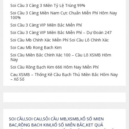
Soi Cầu 3 Càng 3 Miền Tỷ Lệ Trúng 99%
Soi Cầu 3 Càng Miền Nam Cực Chuẩn Miễn Phí Hôm Nay
100%
Soi Cầu 3 Càng VIP Miền Bắc Miễn Phí
Soi Cầu 3 Càng VIP Miền Bắc Miễn Phí – Dự Đoán 247
Soi Cầu Mb Chính Xác Miễn Phí Soi Cầu Lô Chính Xác
Soi Cau Mb Rong Bach Kim
Soi Cầu Miền Bắc Chính Xác 100 – Cầu Lô XSMB Hôm
Nay
Soi Cầu Rồng Bạch Kim 666 Hôm Nay Miễn Phí
Cau XSMB – Thống Kê Cầu Bạch Thủ Miền Bắc Hôm Nay
– Xổ Số
SOI CẦU,SOI CAU,SÔI CẦU MB,XSMB,XỔ SỐ MIEN
BAC,RỒNG BẠCH KIM,XỔ SỐ MIÊN BẮC,KET QUẢ