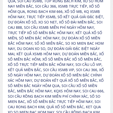
QUA, SOI CAU XSMB, TOP RỒNG BẠCH KIM, XỔ SỐ HÔM
NAY MIỀN BẮC, SOI CÂU 366, XSMB TRỰC TIẾP, XỔ SỐ
HÔM QUA, RONG BACH KIM 666, XỔ SỐ MB, KQ XSMB
HÔM NAY, TRỰC TIẾP XSMB, SỐ KẾT QUẢ GIẢI ĐẶC BIỆT,
DỰ ĐOÁN XỔ SỐ, XO SO NET, XỔ SỐ ĐÀI MIỀN BẮC, SOI
CAU 888, SOI CẦU XSMB MIỄN PHÍ NGÀY HÔM NAY,
TRỰC TIẾP XỔ SỐ MIỀN BẮC HÔM NAY, KẾT QUẢ XỔ SỐ
MIỀN, SỐ MIỀN BẮC HÔM NAY, DỰ ĐOÁN XỔ SỐ MIỀN
BẮC HÔM NAY, SỔ XÔ MIÊN BẮC, SO XO MIEN BAC HOM
NAY, DU DOAN XO SO, DỰ ĐOÁN GIẢI ĐẶC BIỆT NGÀY
MAI, KẾT QUẢ XSMB HÔM NAY, DỰ ĐOÁN MIỀN BẮC, XỔ
SỐ MIỀN BẮC HÔM, XỔ SỐ MIỀN BẮC XỔ SỐ MIỀN BẮC,
XỔ SỐ TRỰC TIẾP MIỀN BẮC HÔM NAY, SOI CẦU LÔ VIP,
KẾT QUẢ MIỀN BẮC, SOI CẦU XSMB VIP, SOI CAU 366, XỔ
SỐ NGÀY HÔM NAY, DỰ ĐOÁN XỔ SỐ MIỀN BẮC CHÍNH
XÁC HÔM NAY, DỰ ĐOÁN KẾT QUẢ XỔ SỐ MIỀN BẮC, XỔ
SỐ MIỀN BẮC NGÀY HÔM QUA, SOI CẦU XỔ SỐ MIỀN
BẮC, MIỀN BẮC HÔM NAY, KQXS HÔM NAY, SOI CAU 666,
SOI CẦU RỒNG BẠCH KIM MIỄN PHÍ CHÍNH XÁC, SỐ SO
MIEN BAC, XỔ SỐ MIỀN BẮC TRỰC TIẾP HÔM NAY, SOI
CAU RONG BACH KIM, QUẢ XỔ SỐ MIỀN BẮC, KET QUA
XO SO MIEN BAC HOM NAY, SOI CẦU RỒNG BẠCH KIM