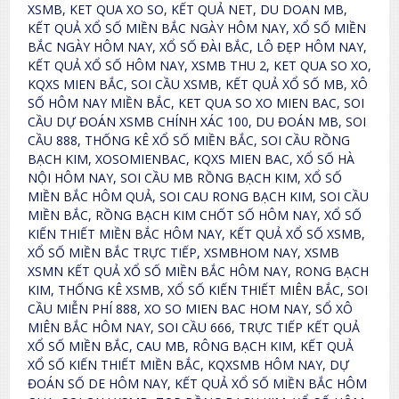
XSMB, KET QUA XO SO, KẾT QUẢ NET, DU DOAN MB,
KẾT QUẢ XỔ SỐ MIỀN BẮC NGÀY HÔM NAY, XỔ SỐ MIỀN
BẮC NGÀY HÔM NAY, XỔ SỐ ĐÀI BẮC, LÔ ĐẸP HÔM NAY,
KẾT QUẢ XỔ SỐ HÔM NAY, XSMB THU 2, KET QUA SO XO,
KQXS MIEN BẮC, SOI CẦU XSMB, KẾT QUẢ XỔ SỐ MB, XÔ
SỐ HÔM NAY MIỀN BẮC, KET QUA SO XO MIEN BAC, SOI
CẦU DỰ ĐOÁN XSMB CHÍNH XÁC 100, DU ĐOÁN MB, SOI
CẦU 888, THỐNG KÊ XỔ SỐ MIỀN BẮC, SOI CẦU RỒNG
BẠCH KIM, XOSOMIENBAC, KQXS MIEN BAC, XỔ SỐ HÀ
NỘI HÔM NAY, SOI CẦU MB RỒNG BẠCH KIM, XỔ SỐ
MIỀN BẮC HÔM QUẢ, SOI CAU RONG BẠCH KIM, SOI CẦU
MIỀN BẮC, RỒNG BẠCH KIM CHỐT SỐ HÔM NAY, XỔ SỐ
KIẾN THIẾT MIỀN BẮC HÔM NAY, KẾT QUẢ XỔ SỐ XSMB,
XỔ SỐ MIỀN BẮC TRỰC TIẾP, XSMBHOM NAY, XSMB
XSMN KẾT QUẢ XỔ SỐ MIỀN BẮC HÔM NAY, RONG BẠCH
KIM, THỐNG KÊ XSMB, XỔ SỐ KIẾN THIẾT MIÊN BẮC, SOI
CẦU MIỄN PHÍ 888, XO SO MIEN BAC HOM NAY, SỔ XÔ
MIÊN BẮC HÔM NAY, SOI CẦU 666, TRỰC TIẾP KẾT QUẢ
XỔ SỐ MIỀN BẮC, CAU MB, RÔNG BẠCH KIM, KẾT QUẢ
XỔ SỐ KIẾN THIẾT MIỀN BẮC, KQXSMB HÔM NAY, DỰ
ĐOÁN SỐ DE HÔM NAY, KẾT QUẢ XỔ SỐ MIỀN BẮC HÔM