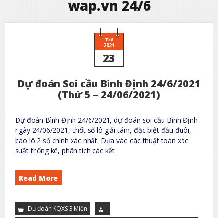
wap.vn 24/6
Th6
2021
23
Dự đoán Soi cầu Bình Định 24/6/2021
(Thứ 5 – 24/06/2021)
Dự đoán Bình Định 24/6/2021, dự đoán soi cầu Bình Định
ngày 24/06/2021, chốt số lô giải tám, đặc biệt đầu đuôi,
bao lô 2 số chính xác nhất. Dựa vào các thuật toán xác
suất thống kê, phân tích các kết
Read More
Dự đoán KQXS 3 Miền