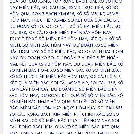
QUA, SOI CAU XSMB, TOP RỒNG BẠCH KIM, XỔ SỐ HÔM
NAY MIỀN BẮC, SOI CÂU 366, XSMB TRỰC TIẾP, XỔ SỐ
HÔM QUA, RONG BACH KIM 666, XỔ SỐ MB, KQ XSMB
HÔM NAY, TRỰC TIẾP XSMB, SỐ KẾT QUẢ GIẢI ĐẶC BIỆT,
DỰ ĐOÁN XỔ SỐ, XO SO NET, XỔ SỐ ĐÀI MIỀN BẮC, SOI
CAU 888, SOI CẦU XSMB MIỄN PHÍ NGÀY HÔM NAY,
TRỰC TIẾP XỔ SỐ MIỀN BẮC HÔM NAY, KẾT QUẢ XỔ SỐ
MIỀN, SỐ MIỀN BẮC HÔM NAY, DỰ ĐOÁN XỔ SỐ MIỀN
BẮC HÔM NAY, SỔ XÔ MIÊN BẮC, SO XO MIEN BAC HOM
NAY, DU DOAN XO SO, DỰ ĐOÁN GIẢI ĐẶC BIỆT NGÀY
MAI, KẾT QUẢ XSMB HÔM NAY, DỰ ĐOÁN MIỀN BẮC, XỔ
SỐ MIỀN BẮC HÔM, XỔ SỐ MIỀN BẮC XỔ SỐ MIỀN BẮC,
XỔ SỐ TRỰC TIẾP MIỀN BẮC HÔM NAY, SOI CẦU LÔ VIP,
KẾT QUẢ MIỀN BẮC, SOI CẦU XSMB VIP, SOI CAU 366, XỔ
SỐ NGÀY HÔM NAY, DỰ ĐOÁN XỔ SỐ MIỀN BẮC CHÍNH
XÁC HÔM NAY, DỰ ĐOÁN KẾT QUẢ XỔ SỐ MIỀN BẮC, XỔ
SỐ MIỀN BẮC NGÀY HÔM QUA, SOI CẦU XỔ SỐ MIỀN
BẮC, MIỀN BẮC HÔM NAY, KQXS HÔM NAY, SOI CAU 666,
SOI CẦU RỒNG BẠCH KIM MIỄN PHÍ CHÍNH XÁC, SỐ SO
MIEN BAC, XỔ SỐ MIỀN BẮC TRỰC TIẾP HÔM NAY, SOI
CAU RONG BACH KIM, QUẢ XỔ SỐ MIỀN BẮC, KET QUA
XO SO MIEN BAC HOM NAY, SOI CẦU RỒNG BẠCH KIM