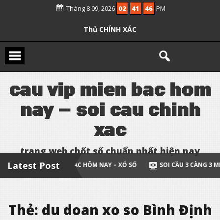
Skip
Miễn Phí Hôm Nay 100%
Tháng 8 09, 2026
02
41
47
PM
to
content
Soi Cầu 24h – Soi Cầu 247 – Soi Cầu Bạch
Thủ CHÍNH XÁC
Soi Cau Mb Rong Bach Kim
Giờ Vàng Chốt Số Miền Bắc Hôm Nay –
Xổ Số 666
c
a
u
v
i
p
m
i
e
n
b
a
c
h
o
m
n
a
y
–
s
o
i
c
a
u
c
h
i
n
h
x
a
c
t
r
a
n
g
w
e
b
c
h
ố
t
s
ố
c
h
u
ẩ
n
n
h
ấ
t
h
i
ệ
n
n
a
y
Latest Post
THỦ MIỀN BẮC HÔM NAY – XỔ SỐ
SOI CẦU 3 CÀNG 3 MIỀN TỶ LỆ T
Thẻ:
du doan xo so Bình Định