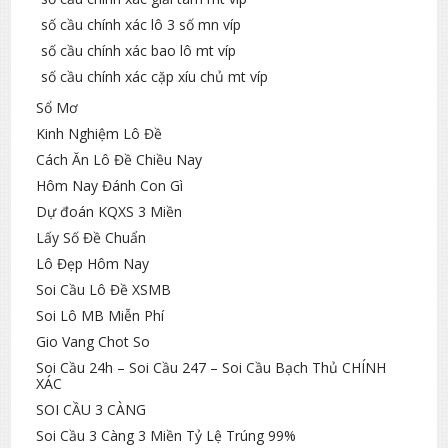
số cầu chính xác lô 3 số mn víp
số cầu chính xác bao lô mt víp
số cầu chính xác cặp xíu chủ mt víp
Sổ Mơ
Kinh Nghiệm Lô Đề
Cách Ăn Lô Đề Chiều Nay
Hôm Nay Đánh Con Gì
Dự đoán KQXS 3 Miền
Lấy Số Đề Chuẩn
Lô Đẹp Hôm Nay
Soi Cầu Lô Đề XSMB
Soi Lô MB Miễn Phí
Gio Vang Chot So
Soi Cầu 24h – Soi Cầu 247 – Soi Cầu Bạch Thủ CHÍNH
XÁC
SOI CẦU 3 CÀNG
Soi Cầu 3 Càng 3 Miền Tỷ Lệ Trúng 99%