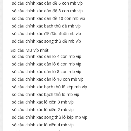
số cầu chính xác dàn đề 6 con mb víp
số cầu chính xác dàn đề 8 con mb víp
số cầu chính xác dàn đề 10 con mb víp
số cầu chính xác bạch thủ đề mb víp
số cầu chính xác đề đầu đuôi mb víp
số cầu chính xác song thủ đề mb víp
Soi cầu MB Víp nhất
số cầu chính xác dàn lô 4 con mb víp
số cầu chính xác dàn lô 6 con mb víp
số cầu chính xác dàn lô 8 con mb víp
số cầu chính xác dàn lô 10 con mb víp
số cầu chính xác bạch thủ lô kép mb víp
số cầu chính xác bạch thủ lô mb víp
số cầu chính xác lô xiên 3 mb víp
số cầu chính xác lô xiên 2 mb víp
số cầu chính xác song thủ lô kép mb víp
số cầu chính xác lô xiên 4 mb víp