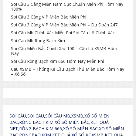
Soi Cầu 3 Càng Miền Nam Cực Chuẩn Miễn Phí Hôm Nay
100%
Soi Cầu 3 Càng VIP Miền Bắc Miễn Phí
Soi Cầu 3 Càng VIP Miền Bắc Miễn Phí – Dự Đoán 247
Soi Cầu Mb Chính Xác Miễn Phí Soi Cầu Lô Chính Xác
Soi Cau Mb Rong Bach Kim
Soi Cầu Miền Bắc Chính Xác 100 – Cầu Lô XSMB Hôm
Nay
Soi Cầu Rồng Bạch Kim 666 Hôm Nay Miễn Phí
Cau XSMB – Thống Kê Cầu Bạch Thủ Miền Bắc Hôm Nay
– Xổ Số
SOI CẦU,SOI CAU,SÔI CẦU MB,XSMB,XỔ SỐ MIEN
BAC,RỒNG BẠCH KIM,XỔ SỐ MIÊN BẮC,KET QUẢ
NET,RỒNG BẠCH KIM 666,XỔ SỐ MIỀN BAC,XO SỐ MIỀN
BẮC,RONGBẠCHKIM,KẾT QUẢ XỔ SỐ,KQXSMB,KET QUA