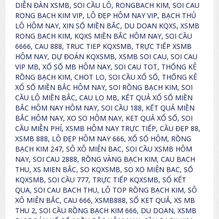
DIỄN ĐÀN XSMB, SOI CẦU LÔ, RONGBACH KIM, SOI CAU
RONG BACH KIM VIP, LÔ ĐẸP HÔM NAY VIP, BẠCH THỦ
LÔ HÔM NAY, XIN SỐ MIỀN BẮC, DU DOAN KQXS, XSMB
RONG BACH KIM, KQXS MIỀN BẮC HÔM NAY, SOI CẦU
6666, CAU 888, TRUC TIEP KQXSMB, TRỰC TIẾP XSMB
HÔM NAY, DỰ ĐOÁN KQXSMB, XSMB SOI CAU, SOI CAU
VIP MB, XỔ SỐ MB HÔM NAY, SOI CAU TOT, THỐNG KÊ
RỒNG BẠCH KIM, CHOT LO, SOI CẦU XỔ SỐ, THỐNG KÊ
XỔ SỐ MIỀN BẮC HÔM NAY, SOI RỒNG BẠCH KIM, SOI
CẦU LÔ MIỀN BẮC, CAU LO MB, KẾT QUẢ XỔ SỐ MIỀN
BẮC HÔM NAY HÔM NAY, SOI CẦU 188, KẾT QUẢ MIỀN
BẮC HÔM NAY, XO SO HÔM NAY, KET QUẢ XỔ SỐ, SOI
CẦU MIỄN PHÍ, XSMB HÔM NAY TRỰC TIẾP, CẦU ĐẸP 88,
XSMB 888, LÔ ĐẸP HÔM NAY 666, XỔ SỐ HÔM, RỒNG
BẠCH KIM 247, SÔ XÔ MIÊN BAC, SOI CẦU XSMB HÔM
NAY, SOI CAU 2888, RỒNG VÀNG BẠCH KIM, CAU BACH
THU, XS MIEN BẮC, SO KQXSMB, SO XO MIÊN BAC, SỐ
KQXSMB, SOI CẦU 777, TRỰC TIẾP KQXSMB, SỔ KẾT
QUA, SOI CAU BACH THU, LÔ TOP RỒNG BẠCH KIM, SÔ
XÔ MIÊN BẮC, CAU 666, XSMB888, SỔ KET QUẢ, XS MB
THU 2, SOI CẦU RỒNG BẠCH KIM 666, DU DOAN, XSMB