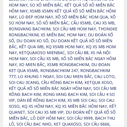
HOM NAY, SO XÔ MIÊN BẮC, KẾT QUẢ SỔ XÔ MIÊN BẮC
HÔM NAY, XSMB XSMN KẾT QUẢ XỐ SỐ MIỀN BẮC HÔM
NAY, LO ĐEP HOM NAY, XỔ SỐ MIỀN BẮC HOM QUA, XỔ
SO HOM NAY, SÔ XÔ MIÊN BÂC, CÂU XSMB, CAU XS MB,
RONGVANG BACHKIM, SOI CẦU MB HOM NAY, THONGKE
RONGBACHKIM, XS MIÊN BAC HOM NAY, DU ĐOÁN XỔ
SỐ, DU DOAN XO SỐ, DU DOAN KẾT QUẢ XỔ SỐ MIỀN
BẮC, KẾT QUA MB, KQ XSMB HOM NAY, KQ XS MB HOM
NAY, KETQUAXOSO MIENBAC, SOI CÂU 88, XS HÀ NỘI
HOM NAY, SOI CẦU XS MB, XÔ SÔ MIÊN BĂC NGAY HÔM
NAY, XO MIEN BẮC, XSMB RONGBACHKIM, DU ĐOAN
KET QUA XSMB, RONGBACHKIM 247, RONGBACHKIM
777, LO KHUNG 1 NGAY, SOI CAU MIEN BẮC, CAU LOTO,
SOI CAU 3CANG, CẦU RÔNG BACH KIM, KETQUA XOSO,
KẾT QUẢ XỔ SỐ MIÊN BẮC NGÀY HÔM NAY, SOI CÂU MB
RÔNG BACH KIM, RONG VANG BẠCH KIM, SOI CÂU 4 SO
VIP, DÀN ĐỀ RỒNG BẠCH KIM, XS MB SOI CAU, SOI CAU
XOSO, KQ XS HÔM NAY, KQ XS MIỀN BẮC HÔM NAY, KẾT
QUANET, SOI CAU XS MB VIP, DU ĐOÁN KẾT QUẢ XỔ SỐ
MIỀN BẮC, LÔ DEP HÔM NAY, SOI CÂU 9999, BACH THU
LÔ, SOI CẦU BAC NHO, KET QUAXOSO, SOI CÂU 6666,