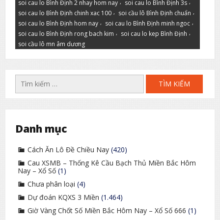
,
,
soi cau lo Bình Định 2 nhay hom nay
soi cau lo Bình Định 3s
,
,
soi cau lo Bình Định chinh xac 100
soi cầu lô Bình Định chuẩn
,
,
soi cau lo Bình Định hom nay
soi cau lo Bình Định minh ngoc
,
,
soi cau lo Bình Định rong bach kim
soi cau lo kep Bình Định
soi cầu lô mn âm dương
Tìm
kiếm
cho:
Danh mục
Cách Ăn Lô Đề Chiều Nay
(420)
Cau XSMB – Thống Kê Cầu Bạch Thủ Miền Bắc Hôm
Nay – Xổ Số
(1)
Chưa phân loại
(4)
Dự đoán KQXS 3 Miền
(1.464)
Giờ Vàng Chốt Số Miền Bắc Hôm Nay – Xổ Số 666
(1)