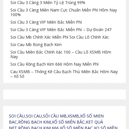
Soi Cầu 3 Càng 3 Miền Tỷ Lệ Trúng 99%
Soi Cầu 3 Càng Miền Nam Cực Chuẩn Miễn Phí Hôm Nay
100%
Soi Cầu 3 Càng VIP Miền Bắc Miễn Phí
Soi Cầu 3 Càng VIP Miền Bắc Miễn Phí – Dự Đoán 247
Soi Cầu Mb Chính Xác Miễn Phí Soi Cầu Lô Chính Xác
Soi Cau Mb Rong Bach Kim
Soi Cầu Miền Bắc Chính Xác 100 – Cầu Lô XSMB Hôm
Nay
Soi Cầu Rồng Bạch Kim 666 Hôm Nay Miễn Phí
Cau XSMB – Thống Kê Cầu Bạch Thủ Miền Bắc Hôm Nay
– Xổ Số
SOI CẦU,SOI CAU,SÔI CẦU MB,XSMB,XỔ SỐ MIEN
BAC,RỒNG BẠCH KIM,XỔ SỐ MIÊN BẮC,KET QUẢ
NET,RỒNG BẠCH KIM 666,XỔ SỐ MIỀN BAC,XO SỐ MIỀN