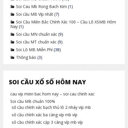
Soi Cau Mb Rong Bach Kim
(1)
Soi cầu MB Víp nhất
(7)
Soi Cầu Miền Bắc Chính Xác 100 – Cầu Lô XSMB Hôm
Nay
(1)
Soi cầu MN chuẩn xác
(9)
Soi cầu MT chuẩn xác
(9)
Soi Lô MB Miễn Phí
(38)
Thông báo
(3)
SOI CẦU XỔ SỐ HÔM NAY
cau vip mien bac hom nay – soi cau chinh xac
Soi cầu MB chuẩn 100%
số cầu chính xác bạch thủ lô 2 nháy víp mb
số cầu chính xác ba càng víp mb víp
số cầu chính xác cặp 3 càng víp mb víp