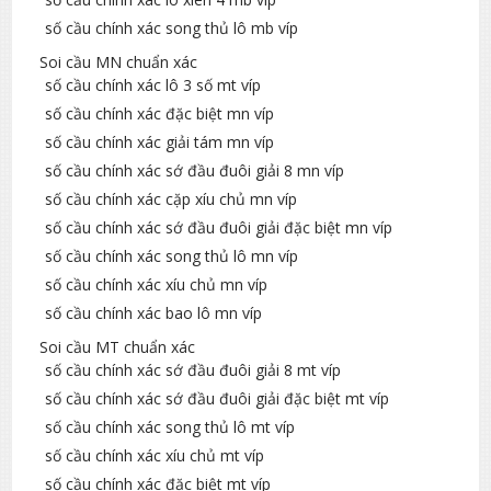
số cầu chính xác song thủ lô mb víp
Soi cầu MN chuẩn xác
số cầu chính xác lô 3 số mt víp
số cầu chính xác đặc biệt mn víp
số cầu chính xác giải tám mn víp
số cầu chính xác sớ đầu đuôi giải 8 mn víp
số cầu chính xác cặp xíu chủ mn víp
số cầu chính xác sớ đầu đuôi giải đặc biệt mn víp
số cầu chính xác song thủ lô mn víp
số cầu chính xác xíu chủ mn víp
số cầu chính xác bao lô mn víp
Soi cầu MT chuẩn xác
số cầu chính xác sớ đầu đuôi giải 8 mt víp
số cầu chính xác sớ đầu đuôi giải đặc biệt mt víp
số cầu chính xác song thủ lô mt víp
số cầu chính xác xíu chủ mt víp
số cầu chính xác đặc biệt mt víp