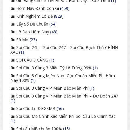
Giờ Vàng Chốt Số Miền Bắc Hôm Nay – Xổ Số 666
(1)
Hôm Nay Đánh Con Gì
(459)
Kinh Nghiệm Lô Đề
(829)
Lấy Số Đề Chuẩn
(64)
Lô Đẹp Hôm Nay
(48)
Sổ Mơ
(23)
Soi Cầu 24h – Soi Cầu 247 – Soi Cầu Bạch Thủ CHÍNH
XÁC
(1)
SOI CẦU 3 CÀNG
(1)
Soi Cầu 3 Càng 3 Miền Tỷ Lệ Trúng 99%
(1)
Soi Cầu 3 Càng Miền Nam Cực Chuẩn Miễn Phí Hôm
Nay 100%
(1)
Soi Cầu 3 Càng VIP Miền Bắc Miễn Phí
(1)
Soi Cầu 3 Càng VIP Miền Bắc Miễn Phí – Dự Đoán 247
(1)
Soi Cầu Lô Đề XSMB
(56)
Soi Cầu Mb Chính Xác Miễn Phí Soi Cầu Lô Chính Xác
(1)
Soi cầu MB chuẩn 100%
(15)