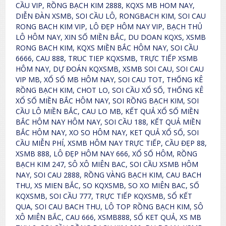
CẦU VIP, RỒNG BẠCH KIM 2888, KQXS MB HOM NAY,
DIỄN ĐÀN XSMB, SOI CẦU LÔ, RONGBACH KIM, SOI CAU
RONG BACH KIM VIP, LÔ ĐẸP HÔM NAY VIP, BẠCH THỦ
LÔ HÔM NAY, XIN SỐ MIỀN BẮC, DU DOAN KQXS, XSMB
RONG BACH KIM, KQXS MIỀN BẮC HÔM NAY, SOI CẦU
6666, CAU 888, TRUC TIEP KQXSMB, TRỰC TIẾP XSMB
HÔM NAY, DỰ ĐOÁN KQXSMB, XSMB SOI CAU, SOI CAU
VIP MB, XỔ SỐ MB HÔM NAY, SOI CAU TOT, THỐNG KÊ
RỒNG BẠCH KIM, CHOT LO, SOI CẦU XỔ SỐ, THỐNG KÊ
XỔ SỐ MIỀN BẮC HÔM NAY, SOI RỒNG BẠCH KIM, SOI
CẦU LÔ MIỀN BẮC, CAU LO MB, KẾT QUẢ XỔ SỐ MIỀN
BẮC HÔM NAY HÔM NAY, SOI CẦU 188, KẾT QUẢ MIỀN
BẮC HÔM NAY, XO SO HÔM NAY, KET QUẢ XỔ SỐ, SOI
CẦU MIỄN PHÍ, XSMB HÔM NAY TRỰC TIẾP, CẦU ĐẸP 88,
XSMB 888, LÔ ĐẸP HÔM NAY 666, XỔ SỐ HÔM, RỒNG
BẠCH KIM 247, SÔ XÔ MIÊN BAC, SOI CẦU XSMB HÔM
NAY, SOI CAU 2888, RỒNG VÀNG BẠCH KIM, CAU BACH
THU, XS MIEN BẮC, SO KQXSMB, SO XO MIÊN BAC, SỐ
KQXSMB, SOI CẦU 777, TRỰC TIẾP KQXSMB, SỔ KẾT
QUA, SOI CAU BACH THU, LÔ TOP RỒNG BẠCH KIM, SÔ
XÔ MIÊN BẮC, CAU 666, XSMB888, SỔ KET QUẢ, XS MB